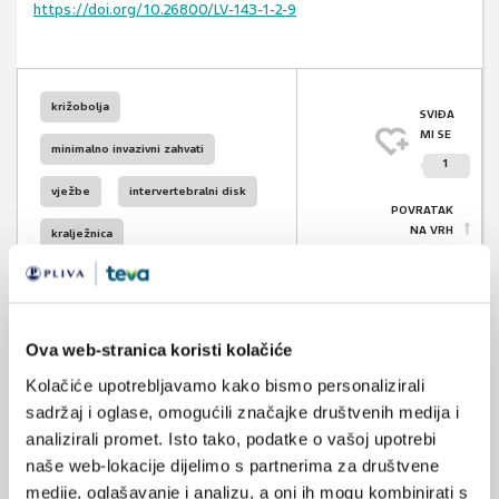
https://doi.org/10.26800/LV-143-1-2-9
križobolja
SVIĐA
MI SE
minimalno invazivni zahvati
1
vježbe
intervertebralni disk
POVRATAK
NA VRH
kralježnica
Ova web-stranica koristi kolačiće
Kolačiće upotrebljavamo kako bismo personalizirali
VEZANI SADRŽAJ
<
>
sadržaj i oglase, omogućili značajke društvenih medija i
16.10.2025.
analizirali promet. Isto tako, podatke o vašoj upotrebi
Svjetski dan kralježnice, 16. listopada 2025.
naše web-lokacije dijelimo s partnerima za društvene
medije, oglašavanje i analizu, a oni ih mogu kombinirati s