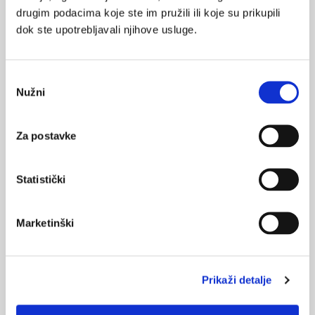
11.10.2023.
drugim podacima koje ste im pružili ili koje su prikupili
Za križobolju je dobro kombinirati vježbe i igre
dok ste upotrebljavali njihove usluge.
virtualne stvarnosti
07.11.2022.
Odabir
Rehabilitacija mehaničke križobolje
Nužni
pristanka
27.09.2022.
Za postavke
KBC Sestre milosrdnice: Zahvat endovaskularne
kreacije dijalizne fistule
Statistički
16.05.2022.
Nespecifična križobolja
Marketinški
NAJPOPULARNIJE
<
>
Prikaži detalje
BOL
21.10.2015.