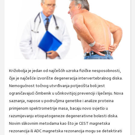
Križobolja je jedan od najčešćih uzroka fizičke nesposobnosti,
čije je najčešće izvorište degeneracija intervertebralnog diska.
Nemogućnost točnog utvrđivanja potjecišta boli jest
ograničavajući čimbenik u učinkovitijoj prevenciji i liječenju. Nova
saznanja, napose u područjima genetike i analize proteina
primjenom spektrometrije masa, bacaju novo svjetlo u
razumijevanju etiopatogeneze degenerativne bolesti diska.
Novim slikovnim metodama kao što je CEST magnetska
rezonancija ili ADC magnetska rezonancija mogu se detektirati