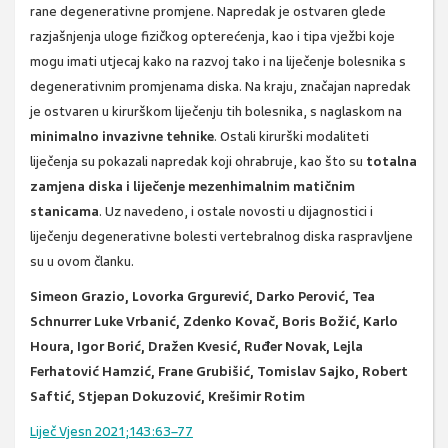
rane degenerativne promjene. Napredak je ostvaren glede
razjašnjenja uloge fizičkog opterećenja, kao i tipa vježbi koje
mogu imati utjecaj kako na razvoj tako i na liječenje bolesnika s
degenerativnim promjenama diska. Na kraju, značajan napredak
je ostvaren u kirurškom liječenju tih bolesnika, s naglaskom na
minimalno invazivne tehnike
. Ostali kirurški modaliteti
liječenja su pokazali napredak koji ohrabruje, kao što su
totalna
zamjena diska i liječenje mezenhimalnim matičnim
stanicama
. Uz navedeno, i ostale novosti u dijagnostici i
liječenju degenerativne bolesti vertebralnog diska raspravljene
su u ovom članku.
Simeon Grazio, Lovorka Grgurević, Darko Perović, Tea
Schnurrer Luke Vrbanić, Zdenko Kovač, Boris Božić, Karlo
Houra, Igor Borić, Dražen Kvesić, Ruđer Novak, Lejla
Ferhatović Hamzić, Frane Grubišić, Tomislav Sajko, Robert
Saftić, Stjepan Dokuzović, Krešimir Rotim
Liječ Vjesn 2021;143:63–77