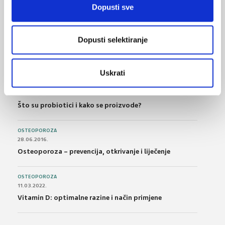
Bolna leđa - medicinske vježbe (nove smjernice)
Dopusti sve
FARMAKOLOGIJA
14.07.2016.
Dopusti selektiranje
Nesteroidni antireumatici i gastrointestinalna
podnošljivost
Uskrati
POREMEĆAJI PROBAVE
01.07.2017.
Što su probiotici i kako se proizvode?
OSTEOPOROZA
28.06.2016.
Osteoporoza – prevencija, otkrivanje i liječenje
OSTEOPOROZA
11.03.2022.
Vitamin D: optimalne razine i način primjene