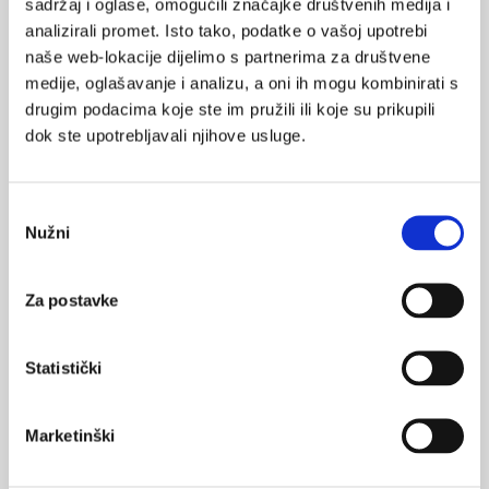
sadržaj i oglase, omogućili značajke društvenih medija i
analizirali promet. Isto tako, podatke o vašoj upotrebi
VEZANI SADRŽAJ
<
>
naše web-lokacije dijelimo s partnerima za društvene
medije, oglašavanje i analizu, a oni ih mogu kombinirati s
09.03.2021.
drugim podacima koje ste im pružili ili koje su prikupili
Novosti u dijagnostici i liječenju križobolje
dok ste upotrebljavali njihove usluge.
26.01.2021.
Osteoporoza - prikaz slučaja kandidata za terapiju
Odabir
teriparatidom
Nužni
pristanka
12.11.2020.
Suradljivost bolesnika s adolescentnom
Za postavke
idiopatskom skoliozom
Statistički
19.02.2020.
Degenerativne bolesti vratne kralježnice – pristup
liječenju i prikazi bolesnika
Marketinški
22.10.2019.