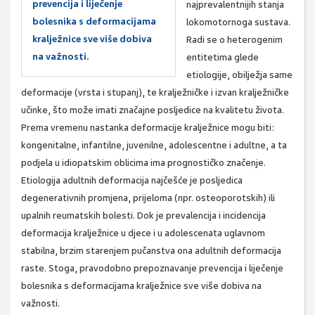
prevencija i liječenje
najprevalentnijih stanja
bolesnika s deformacijama
lokomotornoga sustava.
kralježnice sve više dobiva
Radi se o heterogenim
na važnosti.
entitetima glede
etiologije, obilježja same
deformacije (vrsta i stupanj), te kralježničke i izvan kralježničke
učinke, što može imati značajne posljedice na kvalitetu života.
Prema vremenu nastanka deformacije kralježnice mogu biti:
kongenitalne, infantilne, juvenilne, adolescentne i adultne, a ta
podjela u idiopatskim oblicima ima prognostičko značenje.
Etiologija adultnih deformacija najčešće je posljedica
degenerativnih promjena, prijeloma (npr. osteoporotskih) ili
upalnih reumatskih bolesti. Dok je prevalencija i incidencija
deformacija kralježnice u djece i u adolescenata uglavnom
stabilna, brzim starenjem pučanstva ona adultnih deformacija
raste. Stoga, pravodobno prepoznavanje prevencija i liječenje
bolesnika s deformacijama kralježnice sve više dobiva na
važnosti.