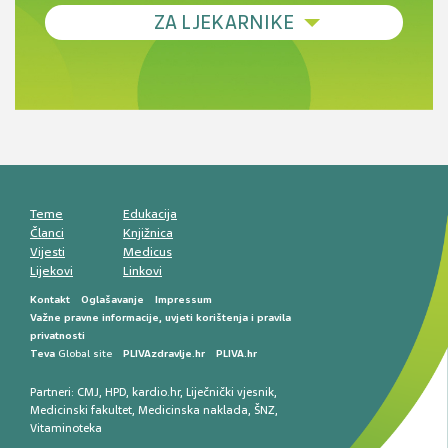
Debljina - od prevencije do personalizirane
ZA LJEKARNIKE
terapije
Novi pogled na migrenu: komorbiditeti, spolne
razlike i nove terapije
Antikoagulansi u ljekarničkoj praksi –
komunikacija, adherencija i sigurnost
Muško urološko zdravlje: od funkcionalnih
smetnji do rane onkološke dijagnostike
Mentalno zdravlje muškaraca: skriveni rizici i
kliničke posljedice
Životni stil i kardiovaskularno zdravlje
muškaraca
Teme
Edukacija
Članci
Knjižnica
Vijesti
Medicus
Lijekovi
Linkovi
Kontakt
Oglašavanje
Impressum
Važne pravne informacije, uvjeti korištenja i pravila
privatnosti
Teva
Global site
PLIVAzdravlje.hr
PLIVA.hr
Partneri:
CMJ
,
HPD
,
kardio.hr
,
Liječnički vjesnik
,
Medicinski fakultet
,
Medicinska naklada
,
ŠNZ
,
Vitaminoteka