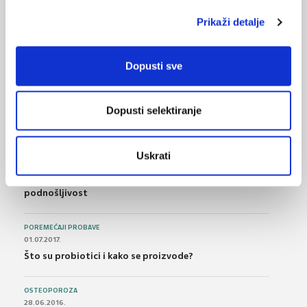
Ergonomika i kralježnica – jučer, danas, sutra
Prikaži detalje
NAJPOPULARNIJE
<
>
Dopusti sve
BOL
21.10.2015.
Dopusti selektiranje
Bolna leđa - medicinske vježbe (nove smjernice)
FARMAKOLOGIJA
Uskrati
14.07.2016.
Nesteroidni antireumatici i gastrointestinalna
podnošljivost
POREMEĆAJI PROBAVE
01.07.2017.
Što su probiotici i kako se proizvode?
OSTEOPOROZA
28.06.2016.