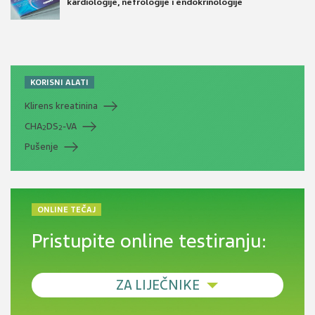
kardiologije, nefrologije i endokrinologije
KORISNI ALATI
Klirens kreatinina
CHA
DS
-VA
2
2
Pušenje
ONLINE TEČAJ
Pristupite online testiranju:
ZA LIJEČNIKE