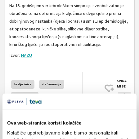
Na 18. godišnjem vertebrološkom simpoziju sveobuhvatno je
obrađena tema deformacija kralježnice u dvije cjeline prema
dobi njihovog nastanka (djeca i odrasli) u smislu epidemiologije,
etiopatogeneze, kliničke slike, slikovne dijagnostike,
konzervativnoga liječenja (s naglaskom na kinezioterapiju),
kirurškog liječenja i postoperativne rehabilitacije.
Izvor:
HAZU
SVIĐA
kralježnica
deformacija
MI SE
1
osteoporoza
POVRATAK
upalne reumatske bolesti
NA VRH
Ova web-stranica koristi kolačiće
Kolačiće upotrebljavamo kako bismo personalizirali