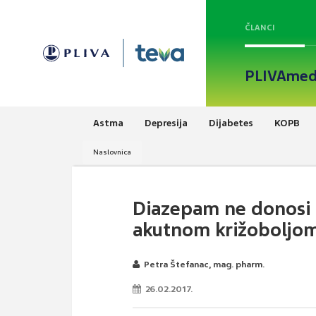
ČLANCI
PLIVAmed
Astma
Depresija
Dijabetes
KOPB
Naslovnica
Diazepam ne donosi 
akutnom križoboljo
Petra Štefanac, mag. pharm.
26.02.2017.