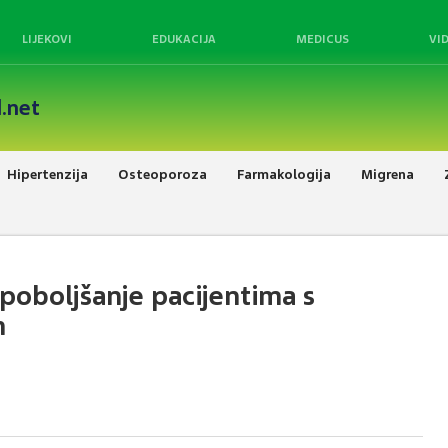
LIJEKOVI
EDUKACIJA
MEDICUS
VI
.net
Hipertenzija
Osteoporoza
Farmakologija
Migrena
poboljšanje pacijentima s
m