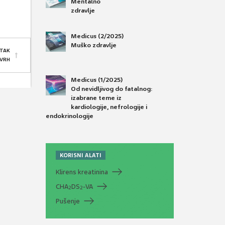
Mentalno
zdravlje
Medicus (2/2025)
Muško zdravlje
TAK
 VRH
Medicus (1/2025)
Od nevidljivog do fatalnog:
izabrane teme iz
kardiologije, nefrologije i
endokrinologije
KORISNI ALATI
Klirens kreatinina
CHA
DS
-VA
2
2
Pušenje