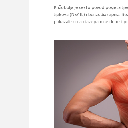
Križobolja je često povod posjeta lije
lijekova (NSAIL) i benzodiazepina. Re
pokazali su da diazepam ne donosi po