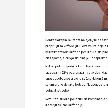
Benzodiazepini su centalno djelujući sedat
propisuju za križobolju. U dva velika odjela
netraumatskom križoboljom u dvije skupine
diazepama, a druga skupina je uz naprokse
Nakon jednog tjedna stanje boli i onesposobl
diazepam i 22% pacijenata na placebu i dalj
onesposobljenosti bio je sličan. Nakon 3 m
su umjerene do jake bolove. Nuspojave je im
dobivali placebo.
Rezultati studije pokazuju da kombinacija
liječenju akutne križobolje.