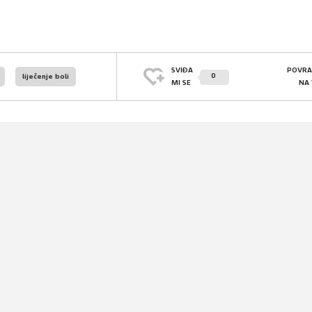
SVIĐA
POVRA
0
liječenje boli
MI SE
NA