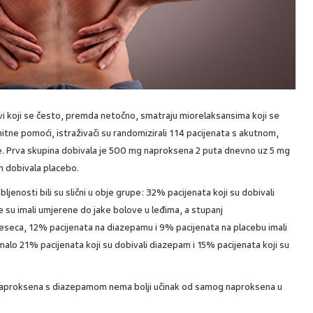
ivi koji se često, premda netočno, smatraju miorelaksansima koji se
 hitne pomoći, istraživači su randomizirali 114 pacijenata s akutnom,
. Prva skupina dobivala je 500 mg naproksena 2 puta dnevno uz 5 mg
n dobivala placebo.
jenosti bili su slični u obje grupe: 32% pacijenata koji su dobivali
e su imali umjerene do jake bolove u leđima, a stupanj
jeseca, 12% pacijenata na diazepamu i 9% pacijenata na placebu imali
alo 21% pacijenata koji su dobivali diazepam i 15% pacijenata koji su
 naproksena s diazepamom nema bolji učinak od samog naproksena u