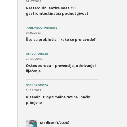
14.07.2016.
Nesteroidni antireumatici i
gastrointestinalna podnošljivost
POREMEĆAJI PROBAVE
01.07.2017.
Što su probiotici i kako se proizvode?
OSTEOPOROZA
28.06.2016.
Osteoporoza – prevencija, otkrivanje i
liječenje
OSTEOPOROZA
11.03.2022.
Vitamin D: optimalne razine i način
primjene
Medicus (1/2026)