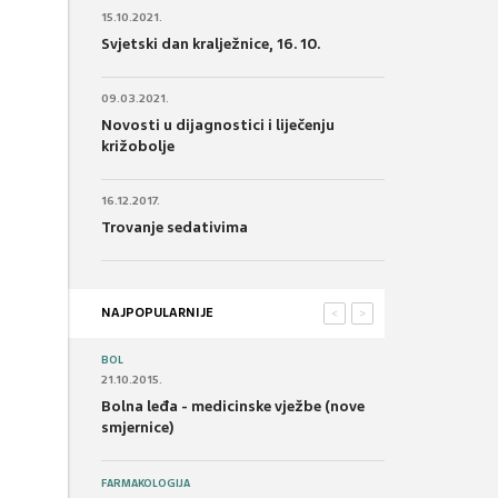
15.10.2021.
Svjetski dan kralježnice, 16. 10.
09.03.2021.
Novosti u dijagnostici i liječenju
križobolje
16.12.2017.
Trovanje sedativima
NAJPOPULARNIJE
<
>
BOL
21.10.2015.
Bolna leđa - medicinske vježbe (nove
smjernice)
FARMAKOLOGIJA