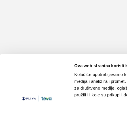
Ova web-stranica koristi 
Kolačiće upotrebljavamo ka
medija i analizirali promet
za društvene medije, oglaš
pružili ili koje su prikupili
Teme
Edukacija
Članci
Knjižnica
Vijesti
Medicus