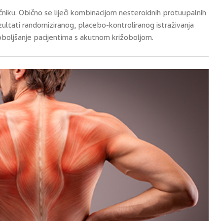
čniku. Obično se liječi kombinacijom nesteroidnih protuupalnih
zultati randomiziranog, placebo-kontroliranog istraživanja
boljšanje pacijentima s akutnom križoboljom.