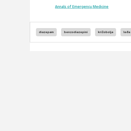
Annals of Emergency Medicine
diazepam
benzodiazepini
križobolja
leđa