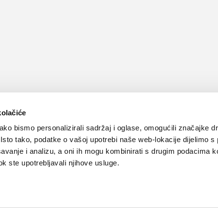
kolačiće
ko bismo personalizirali sadržaj i oglase, omogućili značajke d
. Isto tako, podatke o vašoj upotrebi naše web-lokacije dijelimo s
avanje i analizu, a oni ih mogu kombinirati s drugim podacima k
 dok ste upotrebljavali njihove usluge.
Kontakt
Oglašavanje
Impressum
Važne pravne informacije, 
Teva
Global site
PLIVAzdravlje.hr
PLIVA.hr