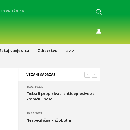
DEO KNJIŽNICA
Zatajivanje srca
Zdravstvo
>>>
VEZANI SADRŽAJ
<
>
17.02.2023.
Treba li propisivati antidepresive za
kroničnu bol?
16.05.2022.
Nespecifična križobolja