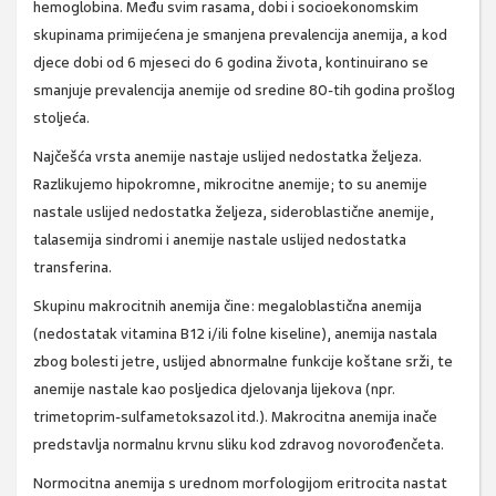
hemoglobina. Među svim rasama, dobi i socioekonomskim
skupinama primijećena je smanjena prevalencija anemija, a kod
djece dobi od 6 mjeseci do 6 godina života, kontinuirano se
smanjuje prevalencija anemije od sredine 80-tih godina prošlog
stoljeća.
Najčešća vrsta anemije nastaje uslijed nedostatka željeza.
Razlikujemo hipokromne, mikrocitne anemije; to su anemije
nastale uslijed nedostatka željeza, sideroblastične anemije,
talasemija sindromi i anemije nastale uslijed nedostatka
transferina.
Skupinu makrocitnih anemija čine: megaloblastična anemija
(nedostatak vitamina B12 i/ili folne kiseline), anemija nastala
zbog bolesti jetre, uslijed abnormalne funkcije koštane srži, te
anemije nastale kao posljedica djelovanja lijekova (npr.
trimetoprim-sulfametoksazol itd.). Makrocitna anemija inače
predstavlja normalnu krvnu sliku kod zdravog novorođenčeta.
Normocitna anemija s urednom morfologijom eritrocita nastat