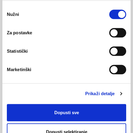
nedostatak željeza
Odabir
POVRATAK
Nužni
pristanka
NA VRH
Za postavke
Statistički
VEZANI SADRŽAJ
<
>
05.09.2024.
Marketinški
Rujan – Mjesec svjesnosti o raku u dječjoj dobi
02.05.2024.
Prikaži detalje
Hereditarni angioedem u djece – dijagnostika i
mogućnosti liječenja
Dopusti sve
15.01.2024.
Maligne bolesti dječje dobi
Dopusti selektiranje