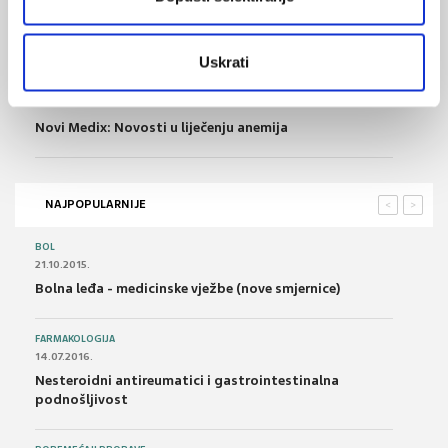
30.09.2020.
Anemije uzrokovane manjkom željeza u ordinaciji
obiteljske medicine
Uskrati
29.08.2019.
Novi Medix: Novosti u liječenju anemija
NAJPOPULARNIJE
<
>
BOL
21.10.2015.
Bolna leđa - medicinske vježbe (nove smjernice)
FARMAKOLOGIJA
14.07.2016.
Nesteroidni antireumatici i gastrointestinalna
podnošljivost