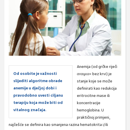
Anemija (od grčke riječi
Od osobite je važnosti
αναιµια= bez krvi) je
slijediti algoritme obrade
stanje koje se može
anemije u dječjoj dobi i
definirati kao redukcija
pravodobno uvesti ciljanu
eritrocitne mase ili
terapiju koja može biti od
koncentracije
vitalnog značaja.
hemoglobina. U
praktičnoj primjeni,
najčešće se definira kao smanjena razina hematokrita i/ili