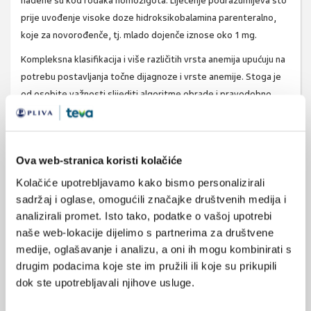
nađene su kod rođaka homozigota. Liječenje podrazumijeva što
prije uvođenje visoke doze hidroksikobalamina parenteralno,
koje za novorođenče, tj. mlado dojenče iznose oko 1 mg.
Kompleksna klasifikacija i više različitih vrsta anemija upućuju na
potrebu postavljanja točne dijagnoze i vrste anemije. Stoga je
od osobite važnosti slijediti algoritme obrade i pravodobno
uvesti ciljanu terapiju koja može biti od vitalnog značaja.
prim. mr. sc. Aleksandra Bonevski, dr. med.
KLINIKA ZA DJEČJE
BOLESTI ZAGREB
Ova web-stranica koristi kolačiće
Predavanje održano na stručno-znanstvenom skupu inPharma
Kolačiće upotrebljavamo kako bismo personalizirali
Majka i dijete 2017.
sadržaj i oglase, omogućili značajke društvenih medija i
analizirali promet. Isto tako, podatke o vašoj upotrebi
www.vitamini.hr
naše web-lokacije dijelimo s partnerima za društvene
medije, oglašavanje i analizu, a oni ih mogu kombinirati s
drugim podacima koje ste im pružili ili koje su prikupili
SVIĐA
dok ste upotrebljavali njihove usluge.
MI SE
anemije
dječja dob
1