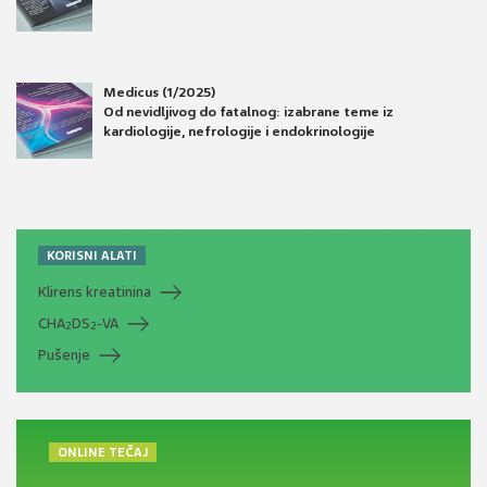
Medicus (1/2025)
Od nevidljivog do fatalnog: izabrane teme iz
kardiologije, nefrologije i endokrinologije
KORISNI ALATI
Klirens kreatinina
CHA
DS
-VA
2
2
Pušenje
ONLINE TEČAJ