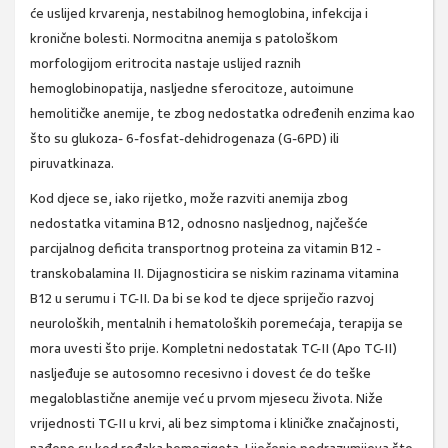
će uslijed krvarenja, nestabilnog hemoglobina, infekcija i
kronične bolesti. Normocitna anemija s patološkom
morfologijom eritrocita nastaje uslijed raznih
hemoglobinopatija, nasljedne sferocitoze, autoimune
hemolitičke anemije, te zbog nedostatka određenih enzima kao
što su glukoza- 6-fosfat-dehidrogenaza (G-6PD) ili
piruvatkinaza.
Kod djece se, iako rijetko, može razviti anemija zbog
nedostatka vitamina B12, odnosno nasljednog, najčešće
parcijalnog deficita transportnog proteina za vitamin B12 -
transkobalamina II. Dijagnosticira se niskim razinama vitamina
B12 u serumu i TC-II. Da bi se kod te djece spriječio razvoj
neuroloških, mentalnih i hematoloških poremećaja, terapija se
mora uvesti što prije. Kompletni nedostatak TC-II (Apo TC-II)
nasljeđuje se autosomno recesivno i dovest će do teške
megaloblastične anemije već u prvom mjesecu života. Niže
vrijednosti TC-II u krvi, ali bez simptoma i kliničke značajnosti,