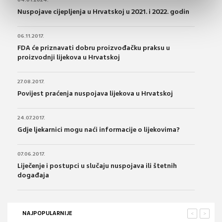
Nuspojave cijepljenja u Hrvatskoj u 2021. i 2022. godin
06.11.2017.
FDA će priznavati dobru proizvođačku praksu u
proizvodnji lijekova u Hrvatskoj
27.08.2017.
Povijest praćenja nuspojava lijekova u Hrvatskoj
24.07.2017.
Gdje ljekarnici mogu naći informacije o lijekovima?
07.06.2017.
Liječenje i postupci u slučaju nuspojava ili štetnih
događaja
NAJPOPULARNIJE
<
>