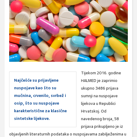
Tijekom 2016. godine
Najčešće su prijavljene
HALMED je zaprimio
nuspojave kao što su
ukupno 3486 prijava
mučnina, crvenilo, svrbež i
sumnji na nuspojave
osip, što su nuspojave
lijekova u Republici
karakteristične za klasične
Hrvatskoj. Od
sintetske lijekove.
navedenog broja, 58
prijava prikupljeno je iz
objavljenih literaturnih podataka o nuspojavama zabilježenima u