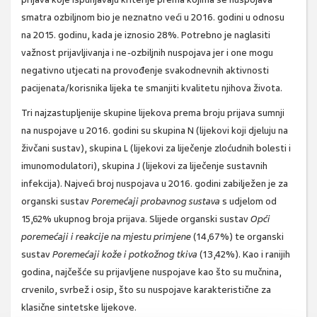
smatra ozbiljnom bio je neznatno veći u 2016. godini u odnosu
na 2015. godinu, kada je iznosio 28%. Potrebno je naglasiti
važnost prijavljivanja i ne-ozbiljnih nuspojava jer i one mogu
negativno utjecati na provođenje svakodnevnih aktivnosti
pacijenata/korisnika lijeka te smanjiti kvalitetu njihova života.
Tri najzastupljenije skupine lijekova prema broju prijava sumnji
na nuspojave u 2016. godini su skupina N (lijekovi koji djeluju na
živčani sustav), skupina L (lijekovi za liječenje zloćudnih bolesti i
imunomodulatori), skupina J (lijekovi za liječenje sustavnih
infekcija). Najveći broj nuspojava u 2016. godini zabilježen je za
organski sustav
Poremećaji probavnog sustava
s udjelom od
15,62% ukupnog broja prijava. Slijede organski sustav
Opći
poremećaji i reakcije na mjestu primjene
(14,67%) te organski
sustav
Poremećaji kože i potkožnog tkiva
(13,42%). Kao i ranijih
godina, najčešće su prijavljene nuspojave kao što su mučnina,
crvenilo, svrbež i osip, što su nuspojave karakteristične za
klasične sintetske lijekove.