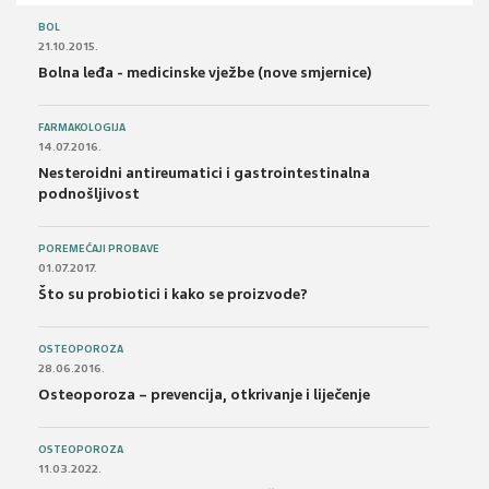
BOL
21.10.2015.
Bolna leđa - medicinske vježbe (nove smjernice)
FARMAKOLOGIJA
14.07.2016.
Nesteroidni antireumatici i gastrointestinalna
podnošljivost
POREMEĆAJI PROBAVE
01.07.2017.
Što su probiotici i kako se proizvode?
OSTEOPOROZA
28.06.2016.
Osteoporoza – prevencija, otkrivanje i liječenje
OSTEOPOROZA
11.03.2022.