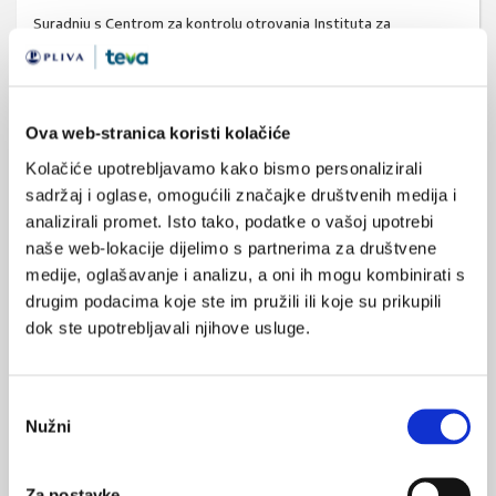
Suradnju s Centrom za kontrolu otrovanja Instituta za
medicinska istraživanja i medicinu rada (IMI) HALMED je započeo
u ožujku 2016. godine u svrhu što učinkovitijeg praćenja
nuspojava lijekova, posebno onih koje su rezultat trovanja,
Ova web-stranica koristi kolačiće
odnosno predoziranja lijekovima. Budući da IMI, koji daje stručnu
pomoć u liječenju otrovanja u Republici Hrvatskoj, na godišnjoj
Kolačiće upotrebljavamo kako bismo personalizirali
razini zaprima značajan broj poziva koji se odnose na trovanja
sadržaj i oglase, omogućili značajke društvenih medija i
lijekovima te putem novouspostavljene suradnje predmetne
analizirali promet. Isto tako, podatke o vašoj upotrebi
prijave prosljeđuje HALMED-u, HALMED i IMI očekuju da će
naše web-lokacije dijelimo s partnerima za društvene
aktivnosti koje će se provoditi u sklopu ove suradnje pridonijeti
medije, oglašavanje i analizu, a oni ih mogu kombinirati s
drugim podacima koje ste im pružili ili koje su prikupili
unaprjeđenju sigurnosti primjene lijekova i zaštiti javnog
dok ste upotrebljavali njihove usluge.
zdravlja.
Izvješće je izrađeno sukladno Zakonu o lijekovima (Narodne
novine, br.
76/13.
i
90/14.
) i pripadajućem Pravilniku o
Odabir
farmakovigilanciji (Narodne novine, br.
83/13.
) temeljem kojih
Nužni
pristanka
HALMED prati nuspojave zabilježene u Republici Hrvatskoj, a
koje su zdravstveni radnici i nositelji odobrenja za stavljanje
Za postavke