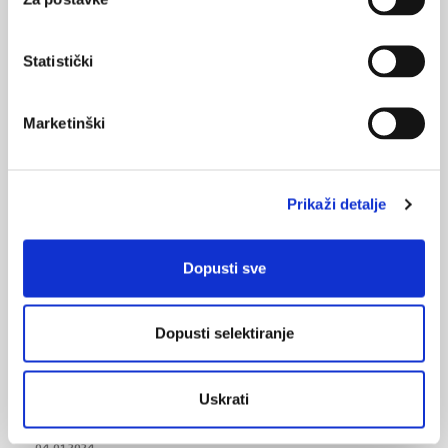
lijeka u promet obvezni prijavljivati. HALMED također zaprima
prijave nuspojava na lijekove i izravno od pacijenata.
Statistički
HALMED www.halmed.hr
Marketinški
nuspojave lijeka
nuspojave
SVIĐA
MI SE
farmakovigilancija
halmed
Prikaži detalje
0
prijavljivanje
lijekovi
POVRATAK
Dopusti sve
NA VRH
ozbiljne nuspojave
Dopusti selektiranje
Uskrati
VEZANI SADRŽAJ
<
>
04.01.2024.