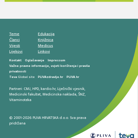
smetnji do rane onkološke dijagnostike
Mentalno zdravlje muškaraca: skriveni rizici i
kliničke posljedice
Životni stil i kardiovaskularno zdravlje
muškaraca
Teme
Edukacija
Članci
Knjižnica
Vijesti
Medicus
Lijekovi
Linkovi
Kontakt
Oglašavanje
Impressum
Važne pravne informacije, uvjeti korištenja i pravila
privatnosti
Teva
Global site
PLIVAzdravlje.hr
PLIVA.hr
Partneri:
CMJ
,
HPD
,
kardio.hr
,
Liječnički vjesnik
,
Medicinski fakultet
,
Medicinska naklada
,
ŠNZ
,
Vitaminoteka
© 2001-2026 PLIVA HRVATSKA d.o.o. Sva prava
pridržana