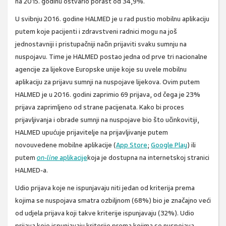
na 2015. godinu ostvario porast od 34,9%.
U svibnju 2016. godine HALMED je u rad pustio mobilnu aplikaciju
putem koje pacijenti i zdravstveni radnici mogu na još
jednostavniji i pristupačniji način prijaviti svaku sumnju na
nuspojavu. Time je HALMED postao jedna od prve tri nacionalne
agencije za lijekove Europske unije koje su uvele mobilnu
aplikaciju za prijavu sumnji na nuspojave lijekova. Ovim putem
HALMED je u 2016. godini zaprimio 69 prijava, od čega je 23%
prijava zaprimljeno od strane pacijenata. Kako bi proces
prijavljivanja i obrade sumnji na nuspojave bio što učinkovitiji,
HALMED upućuje prijavitelje na prijavljivanje putem
novouvedene mobilne aplikacije (
App Store
;
Google Play
) ili
putem
on-line
aplikacije
koja je dostupna na internetskoj stranici
HALMED-a.
Udio prijava koje ne ispunjavaju niti jedan od kriterija prema
kojima se nuspojava smatra ozbiljnom (68%) bio je značajno veći
od udjela prijava koji takve kriterije ispunjavaju (32%). Udio
prijava koje ispunjavaju kriterije prema kojima se nuspojava