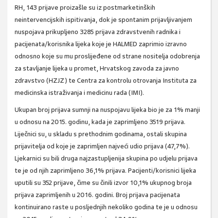
RH, 143 prijave proizašle su iz postmarketinških
neintervencijskih ispitivanja, dok je spontanim prijavljivanjem
nuspojava prikupljeno 3285 prijava zdravstvenih radnika i
pacijenata/korisnika lijeka koje je HALMED zaprimio izravno
odnosno koje su mu proslijeđene od strane nositelja odobrenja
za stavljanje lijeka u promet, Hrvatskog zavoda za javno
zdravstvo (HZJZ) te Centra za kontrolu otrovanja Instituta za
medicinska istraživanja i medicinu rada (IMI).
Ukupan broj prijava sumnji na nuspojavu lijeka bio je za 1% manji
u odnosu na 2015. godinu, kada je zaprimljeno 3519 prijava.
Liječnici su, u skladu s prethodnim godinama, ostali skupina
prijavitelja od koje je zaprimljen najveći udio prijava (47,7%).
Ljekarnici su bili druga najzastupljenija skupina po udjelu prijava
te je od njih zaprimljeno 36,1% prijava. Pacijenti/korisnici lijeka
uputili su 352 prijave, čime su činili izvor 10,1% ukupnog broja
prijava zaprimljenih u 2016. godini. Broj prijava pacijenata
kontinuirano raste u posljednjih nekoliko godina te je u odnosu