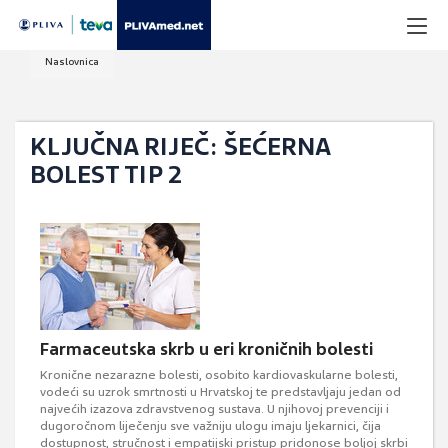
Naslovnica
KLJUČNA RIJEČ: ŠEĆERNA
BOLEST TIP 2
Farmaceutska skrb u eri kroničnih bolesti
Kronične nezarazne bolesti, osobito kardiovaskularne bolesti,
vodeći su uzrok smrtnosti u Hrvatskoj te predstavljaju jedan od
najvećih izazova zdravstvenog sustava. U njihovoj prevenciji i
dugoročnom liječenju sve važniju ulogu imaju ljekarnici, čija
dostupnost, stručnost i empatijski pristup pridonose boljoj skrbi