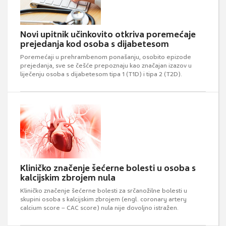
Novi upitnik učinkovito otkriva poremećaje
prejedanja kod osoba s dijabetesom
Poremećaji u prehrambenom ponašanju, osobito epizode
prejedanja, sve se češće prepoznaju kao značajan izazov u
liječenju osoba s dijabetesom tipa 1 (T1D) i tipa 2 (T2D).
Kliničko značenje šećerne bolesti u osoba s
kalcijskim zbrojem nula
Kliničko značenje šećerne bolesti za srčanožilne bolesti u
skupini osoba s kalcijskim zbrojem (engl. coronary artery
calcium score – CAC score) nula nije dovoljno istražen.