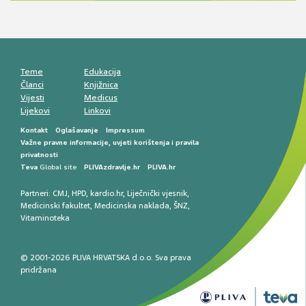
smetnji do rane onkološke dijagnostike
Mentalno zdravlje muškaraca: skriveni rizici i
kliničke posljedice
Životni stil i kardiovaskularno zdravlje
muškaraca
Teme
Edukacija
Članci
Knjižnica
Vijesti
Medicus
Lijekovi
Linkovi
Kontakt
Oglašavanje
Impressum
Važne pravne informacije, uvjeti korištenja i pravila
privatnosti
Teva
Global site
PLIVAzdravlje.hr
PLIVA.hr
Partneri:
CMJ
,
HPD
,
kardio.hr
,
Liječnički vjesnik
,
Medicinski fakultet
,
Medicinska naklada
,
ŠNZ
,
Vitaminoteka
© 2001-2026 PLIVA HRVATSKA d.o.o. Sva prava
pridržana