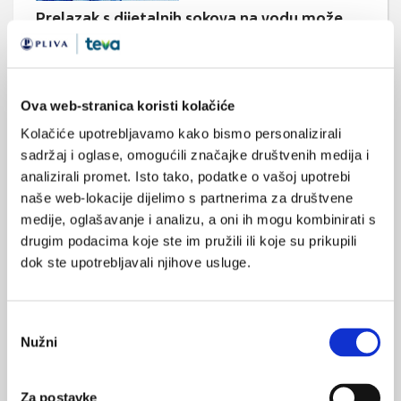
Prelazak s dijetalnih sokova na vodu može
povećati remisiju dijabetesa
Redovita zamjena dijetalnih napitaka vodom pridonijela je
većem gubitku tjelesne mase i bila povezana s dvostruko
većom stopom remisije dijabetesa među ženama s
dijabetesom tipa 2 (T2D) i pretilošću ili prekomjernom
Ova web-stranica koristi kolačiće
tjelesnom težinom.
Kolačiće upotrebljavamo kako bismo personalizirali
sadržaj i oglase, omogućili značajke društvenih medija i
analizirali promet. Isto tako, podatke o vašoj upotrebi
naše web-lokacije dijelimo s partnerima za društvene
medije, oglašavanje i analizu, a oni ih mogu kombinirati s
drugim podacima koje ste im pružili ili koje su prikupili
dok ste upotrebljavali njihove usluge.
Kako konzumacija nezdrave hrane može
promijeniti aktivnost vašeg mozga?
Odabir
Pet dana uživanja u čokoladicama, čipsu i drugoj nezdravoj
Nužni
hrani, čak i ako ne uzrokuje debljanje, može dovesti do
pristanka
dugotrajnih promjena u moždanoj aktivnosti. Rezultirajući
obrasci mozga slični su onima koji se vide kod pretilih ljudi.
Za postavke