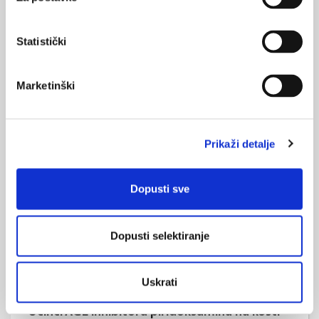
Statistički
Marketinški
Prekomjerno aktivne stanice povezane sa
šećernom bolesti tipa 2
Istraživači sa Sveučilišta Missouri proučavaju potencijalne
Prikaži detalje
terapije koje ciljaju specifične stanice povezane s razvojem
kardiovaskularnih i metaboličkih poremećaja poput visokog
krvnog tlaka i šećerne bolesti tipa 2.
Dopusti sve
Dopusti selektiranje
Uskrati
Učinci AGE inhibitora piridoksamina na kosti