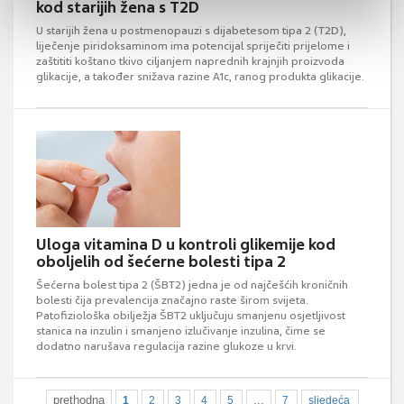
kod starijih žena s T2D
U starijih žena u postmenopauzi s dijabetesom tipa 2 (T2D),
liječenje piridoksaminom ima potencijal spriječiti prijelome i
zaštititi koštano tkivo ciljanjem naprednih krajnjih proizvoda
glikacije, a također snižava razine A1c, ranog produkta glikacije.
Uloga vitamina D u kontroli glikemije kod
oboljelih od šećerne bolesti tipa 2
Šećerna bolest tipa 2 (ŠBT2) jedna je od najčešćih kroničnih
bolesti čija prevalencija značajno raste širom svijeta.
Patofiziološka obilježja ŠBT2 uključuju smanjenu osjetljivost
stanica na inzulin i smanjeno izlučivanje inzulina, čime se
dodatno narušava regulacija razine glukoze u krvi.
prethodna
...
1
2
3
4
5
7
sljedeća