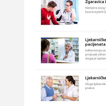
Žgaravica 
Namjera ovog vo
bezreceptnih li
Ljekarničk
pacijenata
Adherencija se 
propisali zdravs
stoga je ispita
Ljekarničke
Uloga ljekarnik
prakse