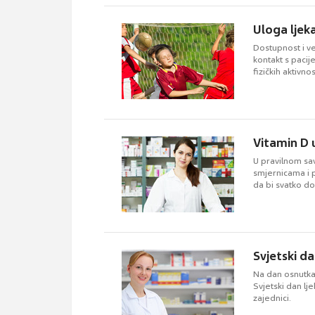
Uloga ljeka
Dostupnost i ve
kontakt s pacij
fizičkih aktivno
Vitamin D 
U pravilnom sav
smjernicama i 
da bi svatko 
Svjetski d
Na dan osnutka
Svjetski dan lje
zajednici.