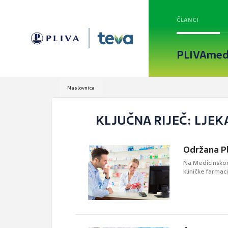
ČLANCI
PLIVAmed
Naslovnica
KLJUČNA RIJEČ: LJE
Održana Pli
Na Medicinskom 
kliničke farmaci