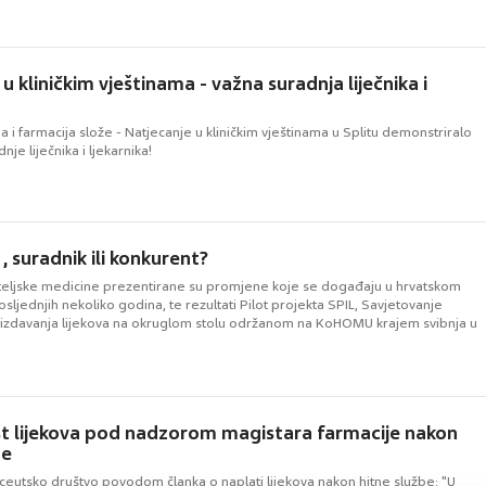
u kliničkim vještinama - važna suradnja liječnika i
 i farmacija slože - Natjecanje u kliničkim vještinama u Splitu demonstriralo
nje liječnika i ljekarnika!
 suradnik ili konkurent?
iteljske medicine prezentirane su promjene koje se događaju u hrvatskom
posljednjih nekoliko godina, te rezultati Pilot projekta SPIL, Savjetovanje
 izdavanja lijekova na okruglom stolu održanom na KoHOMU krajem svibnja u
t lijekova pod nadzorom magistara farmacije nakon
be
ceutsko društvo povodom članka o naplati lijekova nakon hitne službe: "U