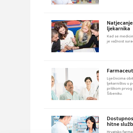
Natjecanje 
ljekarnika
Kad se medicina
je važnost surad
Farmaceut,
Liječnicima ob
ljekarništvu u 
prilikom prvog
Šibeniku.
Dostupnos
hitne služ
Hrvatsko farma