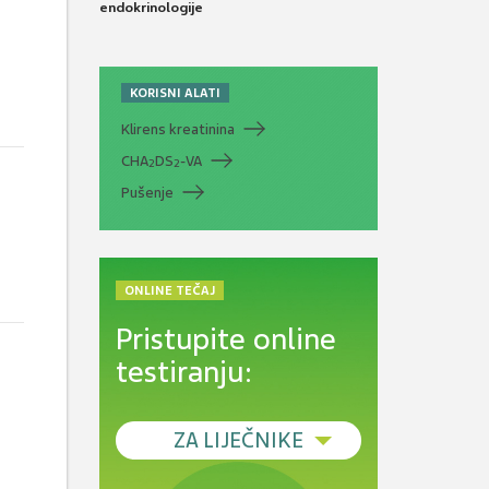
endokrinologije
KORISNI ALATI
Klirens kreatinina
CHA
DS
-VA
2
2
Pušenje
ONLINE TEČAJ
Pristupite online
testiranju:
ZA LIJEČNIKE