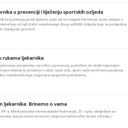
rnika u prevenciji i liječenju sportskih ozljeda
lik broj lokacija javnih ljekarni znači da se magistri farmacije često dolaze u
entima koji od njih traže savjetovanje zbog različitih ozljeda koje su posljedica
sti i bavljenja sportom.
u rukama ljekarnika
jetovanju pacijenata, naročito u prevenciji, potrebno se služiti najnovijim
preporukama te posebno u obzir uzeti dob, spol i način prehrane pacijenta
dobio nadoknadu koja odgovara njegovim potrebama.
an ljekarnika: Brinemo o vama
 FIP-a, Međunarodne farmaceutske federacije, 25. rujna, obilježava se
karnika, koji promiče izvrsnost i doprinos ljekarničke struke zdravlju i