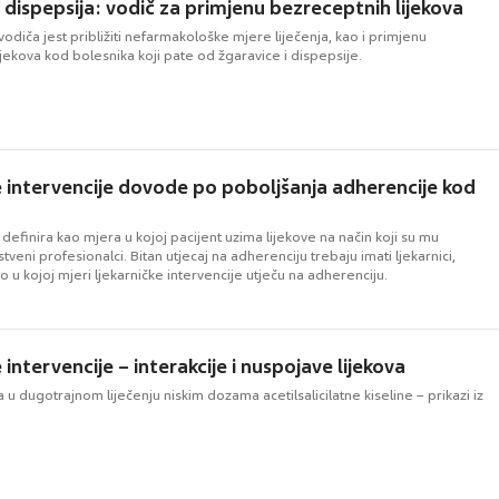
i dispepsija: vodič za primjenu bezreceptnih lijekova
diča jest približiti nefarmakološke mjere liječenja, kao i primjenu
jekova kod bolesnika koji pate od žgaravice i dispepsije.
e intervencije dovode po poboljšanja adherencije kod
definira kao mjera u kojoj pacijent uzima lijekove na način koji su mu
tveni profesionalci. Bitan utjecaj na adherenciju trebaju imati ljekarnici,
no u kojoj mjeri ljekarničke intervencije utječu na adherenciju.
 intervencije – interakcije i nuspojave lijekova
a u dugotrajnom liječenju niskim dozama acetilsalicilatne kiseline – prikazi iz