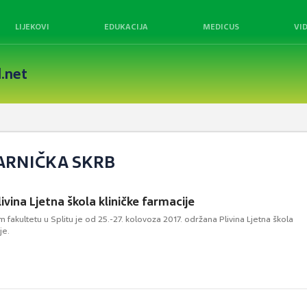
LIJEKOVI
EDUKACIJA
MEDICUS
VI
.net
KARNIČKA SKRB
vina Ljetna škola kliničke farmacije
fakultetu u Splitu je od 25.-27. kolovoza 2017. održana Plivina Ljetna škola
je.