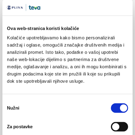
Sveučilišni udžbenik “Uvod u medicinu i
Ova web-stranica koristi kolačiće
povijest medicine”
Iz tiska je izašao novi sveučilišni udžbenik iz predmeta Uvod u
Kolačiće upotrebljavamo kako bismo personalizirali
medicinu i povijest medicine. Izdavač je Školska knjiga.
sadržaj i oglase, omogućili značajke društvenih medija i
analizirali promet. Isto tako, podatke o vašoj upotrebi
naše web-lokacije dijelimo s partnerima za društvene
medije, oglašavanje i analizu, a oni ih mogu kombinirati s
drugim podacima koje ste im pružili ili koje su prikupili
dok ste upotrebljavali njihove usluge.
Novi udžbenik: NEUROLOGIJA ZA MEDICINARE
Odabir
drugo, obnovljeno i dopunjeno izdanje
Nužni
pristanka
Drugo, obnovljeno i dopunjeno izdanje ovog udžbenika donosi
nove i suvremene promjene u odnosu na prethodno izdanje iz
2009. godine. I ovo je izdanje udžbenika namijenjeno
Za postavke
ponajprije studentima medicine, no opširnost, detaljni i
suvremeni prikaz novosti u dijagnostičkoj obradi i novim