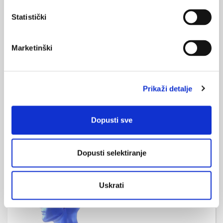
aspektima liječenja neuroloških bolesti u većini su poglavlja
opisani detaljnije, s ciljem mogućnosti ...
Statistički
Marketinški
Prikaži detalje
Novi udžbenik Medicinske naklade: KLINIČKA
MIKROBIOLOGIJA
Dopusti sve
Izdavačka kuća Medicinska naklada u prosincu 2019. godine
izdala je novi udžbenik „KLINIČKA MIKROBIOLOGIJA“, urednice:
Nataša Beader, Branka Bedenić, Ana Budimir.
Dopusti selektiranje
Uskrati