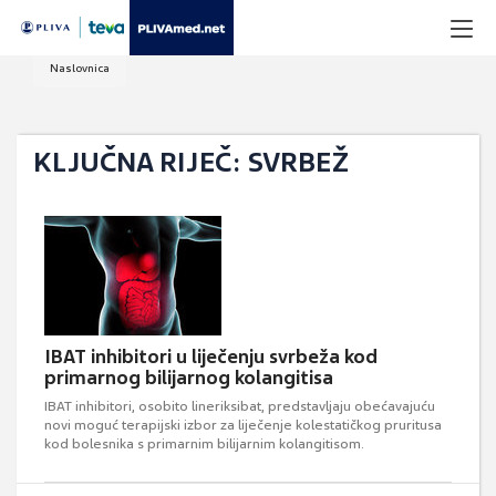
Naslovnica
KLJUČNA RIJEČ: SVRBEŽ
IBAT inhibitori u liječenju svrbeža kod
primarnog bilijarnog kolangitisa
IBAT inhibitori, osobito lineriksibat, predstavljaju obećavajuću
novi moguć terapijski izbor za liječenje kolestatičkog pruritusa
kod bolesnika s primarnim bilijarnim kolangitisom.