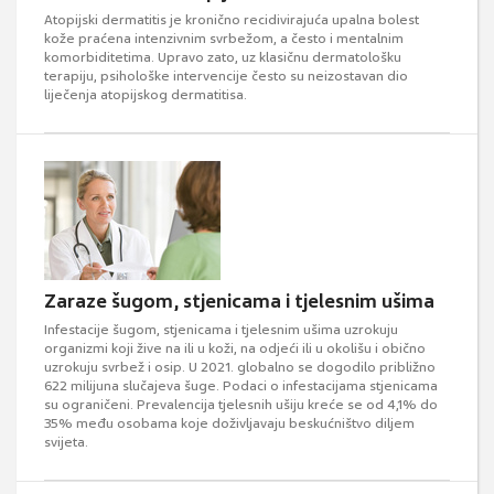
Atopijski dermatitis je kronično recidivirajuća upalna bolest
kože praćena intenzivnim svrbežom, a često i mentalnim
komorbiditetima. Upravo zato, uz klasičnu dermatološku
terapiju, psihološke intervencije često su neizostavan dio
liječenja atopijskog dermatitisa.
Zaraze šugom, stjenicama i tjelesnim ušima
Infestacije šugom, stjenicama i tjelesnim ušima uzrokuju
organizmi koji žive na ili u koži, na odjeći ili u okolišu i obično
uzrokuju svrbež i osip. U 2021. globalno se dogodilo približno
622 milijuna slučajeva šuge. Podaci o infestacijama stjenicama
su ograničeni. Prevalencija tjelesnih ušiju kreće se od 4,1% do
35% među osobama koje doživljavaju beskućništvo diljem
svijeta.