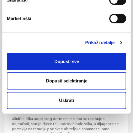
Marketinški
Psihoterapija u liječenju atopijskog
dermatitisa
Psihodermatološki pristup u liječenjuatopijskog dermatitisa
pomaže oboljelima da se lakše suoče s bolesti, odnosno da se
Prikaži detalje
smanji utjecaj bolesti na kvalitetu života oboljele osobe i njene
obitelji
Dopusti sve
Dopusti selektiranje
Uskrati
Klinička slika i dijagnostika atopijskog
dermatitisa
Klinička slika atopijskog dermatitisa bitno se razlikuje u
dojenčadi, starije djece te u odraslih bolesnika, a dijagnoza se
postavlja na temelju pozitivne obiteljske anamneze, rane