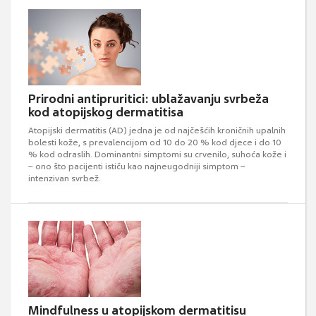
Prirodni antipruritici: ublažavanju svrbeža
kod atopijskog dermatitisa
Atopijski dermatitis (AD) jedna je od najčešćih kroničnih upalnih
bolesti kože, s prevalencijom od 10 do 20 % kod djece i do 10
% kod odraslih. Dominantni simptomi su crvenilo, suhoća kože i
– ono što pacijenti ističu kao najneugodniji simptom –
intenzivan svrbež.
Mindfulness u atopijskom dermatitisu