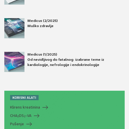
Medicus (2/2025)
Muško zdravlje
Medicus (1/2025)
Od nevidljivog do fatalnog: izabrane teme iz
kardiologije, nefrologije i endokrinologije
KORISNI ALATI
Klirens kreatinina
CHA
DS
-VA
2
2
Pušenje