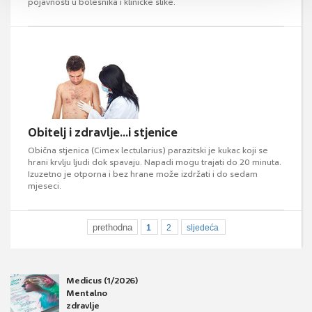
pojavnosti u bolesnika i kliničke slike.
Obitelj i zdravlje...i stjenice
Obična stjenica (Cimex lectularius) parazitski je kukac koji se
hrani krvlju ljudi dok spavaju. Napadi mogu trajati do 20 minuta.
Izuzetno je otporna i bez hrane može izdržati i do sedam
mjeseci.
prethodna
1
2
sljedeća
Medicus (1/2026)
Mentalno
zdravlje