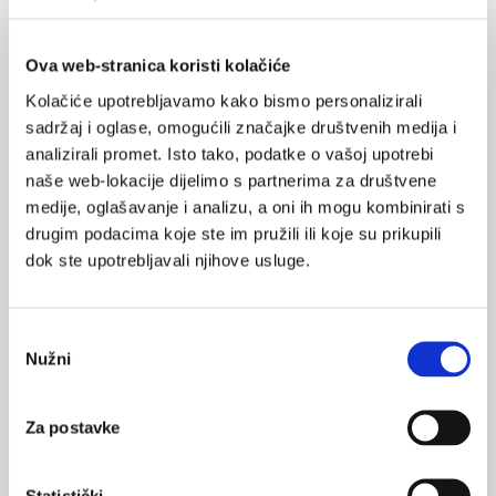
Pyemotes ventricosus je sitna grinja koja može uzrokovati
dermatitis u ljudi. U ovome radu prikazana je 67-godišnju
pacijentica s jakim svrbežom i kožnim lezijama. Ovaj slučaj
Ova web-stranica koristi kolačiće
naglašava važnost prepoznavanja Pyemotes ventricosus
dermatitisa i provođenja odgovarajuće terapije.
Kolačiće upotrebljavamo kako bismo personalizirali
sadržaj i oglase, omogućili značajke društvenih medija i
analizirali promet. Isto tako, podatke o vašoj upotrebi
naše web-lokacije dijelimo s partnerima za društvene
medije, oglašavanje i analizu, a oni ih mogu kombinirati s
drugim podacima koje ste im pružili ili koje su prikupili
dok ste upotrebljavali njihove usluge.
Smjernice za liječenje atopijskog dermatitisa
Atopijski dermatitis česta je, kronično recidivirajuća upalna
Odabir
bolest kože karakterizirana složenom etio-patogenezom i
Nužni
pristanka
raznolikim kliničkim fenotipom.
Za postavke
Statistički