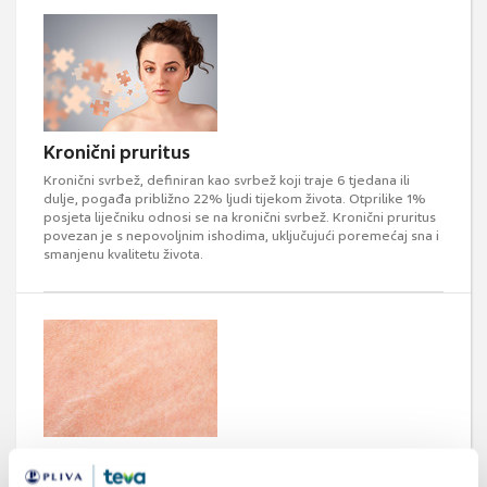
Kronični pruritus
Kronični svrbež, definiran kao svrbež koji traje 6 tjedana ili
dulje, pogađa približno 22% ljudi tijekom života. Otprilike 1%
posjeta liječniku odnosi se na kronični svrbež. Kronični pruritus
povezan je s nepovoljnim ishodima, uključujući poremećaj sna i
smanjenu kvalitetu života.
Znak kometa kao trag za Pyemotes
ventricosus dermatitis