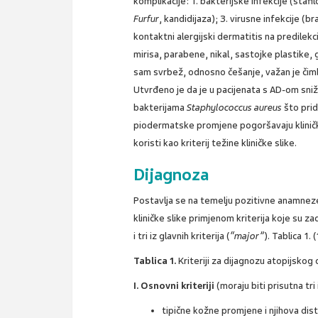
komplikacije: 1. bakterijske infekcije (stafil
Furfur
, kandidijaza); 3. virusne infekcije (b
kontaktni alergijski dermatitis na predilek
mirisa, parabene, nikal, sastojke plastike,
sam svrbež, odnosno češanje, važan je čim
Utvrđeno je da je u pacijenata s AD-om sniž
bakterijama
Staphylococcus aureus
što prid
piodermatske promjene pogoršavaju kliničk
koristi kao kriterij težine kliničke slike.
Dijagnoza
Postavlja se na temelju pozitivne anamneze 
kliničke slike primjenom kriterija koje su zad
i tri iz glavnih kriterija (
“major”
). Tablica 1. 
Tablica 1.
Kriteriji za dijagnozu atopijskog 
I. Osnovni kriteriji
(moraju biti prisutna tri i
tipične kožne promjene i njihova dist