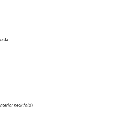
razda
anterior neck fold
)