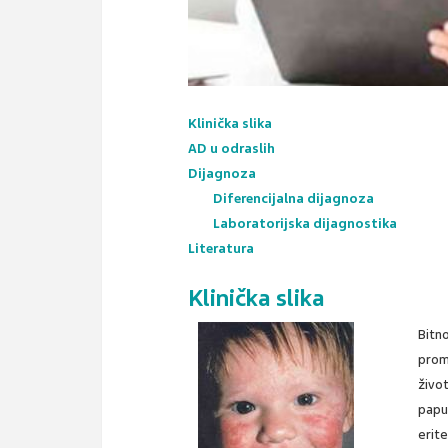
Klinička slika
AD u odraslih
Dijagnoza
Diferencijalna dijagnoza
Laboratorijska dijagnostika
Literatura
Klinička slika
Bitno
prom
živo
papu
erit