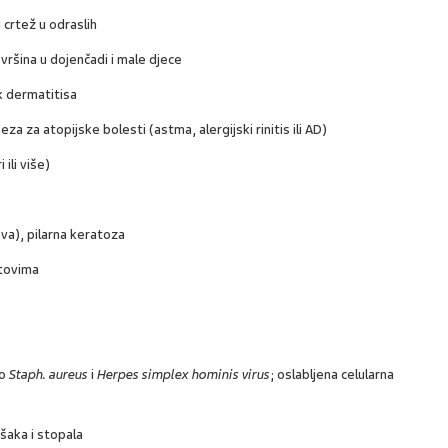
i crtež u odraslih
vršina u dojenčadi i male djece
jek dermatitisa
za za atopijske bolesti (astma, alergijski rinitis ili AD)
 ili više)
va), pilarna keratoza
stovima
to
Staph. aureus
i
Herpes simplex hominis virus
; oslabljena celularna
šaka i stopala