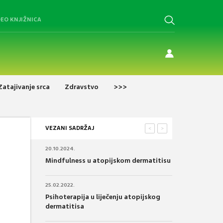
DEO KNJIŽNICA
Zatajivanje srca
Zdravstvo
>>>
VEZANI SADRŽAJ
<
>
20.10.2024.
Mindfulness u atopijskom dermatitisu
25.02.2022.
Psihoterapija u liječenju atopijskog
dermatitisa