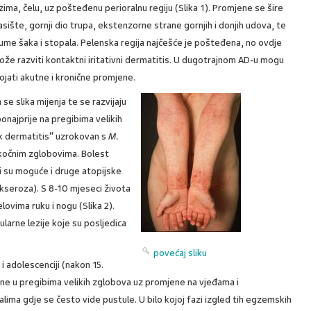
ima, čelu, uz pošteđenu perioralnu regiju (Slika 1). Promjene se šire
asište, gornji dio trupa, ekstenzorne strane gornjih i donjih udova, te
ume šaka i stopala. Pelenska regija najčešće je pošteđena, no ovdje
ože razviti kontaktni iritativni dermatitis. U dugotrajnom AD-u mogu
ojati akutne i kronične promjene.
se slika mijenja te se razvijaju
onajprije na pregibima velikih
k dermatitis“ uzrokovan s
M.
skočnim zglobovima. Bolest
i su moguće i druge atopijske
a (kseroza). S 8-10 mjeseci života
ovima ruku i nogu (Slika 2).
larne lezije koje su posljedica
povećaj sliku
i adolescenciji (nakon 15.
ene u pregibima velikih zglobova uz promjene na vjeđama i
alima gdje se često vide pustule. U bilo kojoj fazi izgled tih egzemskih