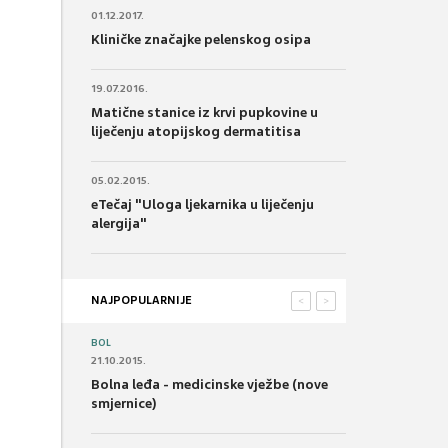
01.12.2017.
Kliničke značajke pelenskog osipa
19.07.2016.
Matične stanice iz krvi pupkovine u
liječenju atopijskog dermatitisa
05.02.2015.
eTečaj "Uloga ljekarnika u liječenju
alergija"
NAJPOPULARNIJE
<
>
BOL
21.10.2015.
Bolna leđa - medicinske vježbe (nove
smjernice)