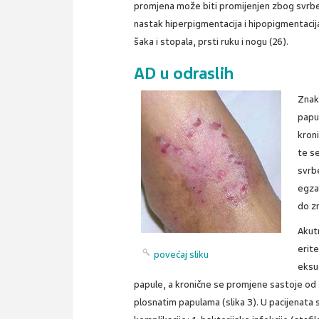
promjena može biti promijenjen zbog svrbeža
nastak hiperpigmentacija i hipopigmentacija
šaka i stopala, prsti ruku i nogu (26).
AD u odraslih
Znako
papu
kroni
te s
svrbe
egza
do z
Akut
erit
povećaj sliku
eksu
papule, a kronične se promjene sastoje od z
plosnatim papulama (slika 3). U pacijenata