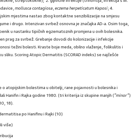
okokne, streptokokne); 2. gljivične infekcije (trihofitija, infekcija s
M.
radavice,
mollusca contagiosa
,
eczema
herpeticatum Kaposi
; 4.
cijskim mjestima nastao zbog kontaktne senzibilizacije na smjesu
 gume i drugo. Intenzivan svrbež osnovna je značajka AD-a. Osim toga,
benik u nastanku tipičnih egzematoznih promjena u ovih bolesnika.
en prag za svrbež. Grebanje dovodi do kolonizacije i infekcije
onosi težini bolesti. Kraste boje meda, obilno vlaženje, folikulitis i
u sliku. Scoring Atopic Dermatitis (SCORAD indeks) se najčešće
o atopijskim bolestima u obitelji, rane pojavnosti u bolesnika i
ali Hanifin i Rajka godine 1980. (tri kriterija iz skupine manjih (
“minor”
)
(10, 18).
dermatitisa po Hanifinu i Rajki (10)
li više)
ribucija