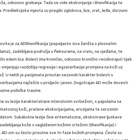
, odnosno grebanja. Tada se vide ekskorijacije i lihenifikacija te
. Predilekcijska mjesta su pregibi zglobova, lice, vrat, leđa, dorzumi
vita je za ADlihenifikacija (pepeljasto siva žarišta s plosnatim
lama), zadebljana područja u fleksurama, na vratu, na vjeđama, te
čni edem lica. Bolest ima kroničan, odnosno kronično-recidivirajući tijek
e smjenjuju razdoblja regresije i egzacerbacije promjena na koži uz
ž. U nekih je pacijenata prisutan sezonski karakter bolesti s
cerbacijama najčešće u proljeće i jesen. Dugotrajan AD može dovesti
natne psihičke traume.
ne su lezije karakterizirane intenzivnim svrbežom, s papulama na
ematoznoj koži, praćene ekskorijacijama, erozijama te seroznim
datom. Subakutne lezije čine eritematozne, ekskorirane ljuskave
adebljanja kože s naglašenim kožnim crtežom (lihenifikacija) i
 s AD-om su često prisutne sve tri faze kožnih promjena. Česte su