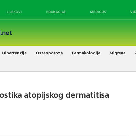
LIJEKOVI
EDUKACIJA
MEDICUS
VI
.net
Hipertenzija
Osteoporoza
Farmakologija
Migrena
gnostika atopijskog dermatitisa