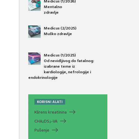
Medicus (1/2026)
Mentalno
zdravlje
Medicus (2/2025)
Muško zdravlje
Medicus (1/2025)
Od nevidljivog do fatalnog:
izabrane teme iz
kardiologije, nefrologije i
endokrinologije
KORISNI ALATI
Klirens kreatinina
CHA
DS
-VA
2
2
Pušenje