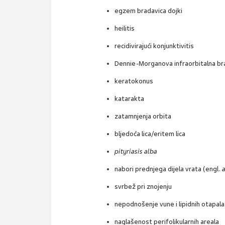
egzem bradavica dojki
heilitis
recidivirajući konjunktivitis
Dennie-Morganova infraorbitalna b
keratokonus
katarakta
zatamnjenja orbita
bljedoća lica/eritem lica
pityriasis alba
nabori prednjega dijela vrata (engl.
svrbež pri znojenju
nepodnošenje vune i lipidnih otapala
naglašenost perifolikularnih areala