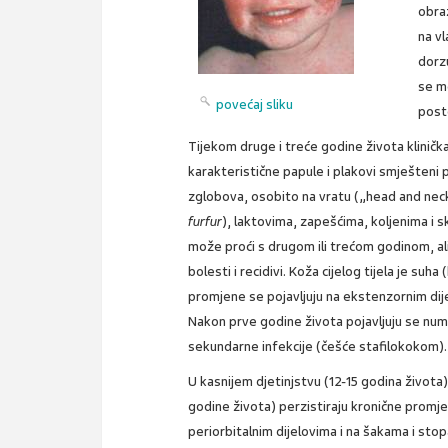
obraz
na vl
dorz
se m
povećaj sliku
post
Tijekom druge i treće godine života klinička 
karakteristične papule i plakovi smješteni p
zglobova, osobito na vratu („head and nec
furfur
), laktovima, zapešćima, koljenima i 
može proći s drugom ili trećom godinom, al
bolesti i recidivi. Koža cijelog tijela je suh
promjene se pojavljuju na ekstenzornim dijel
Nakon prve godine života pojavljuju se numu
sekundarne infekcije (češće stafilokokom).
U kasnijem djetinjstvu (12-15 godina života) 
godine života) perzistiraju kronične promj
periorbitalnim dijelovima i na šakama i stop