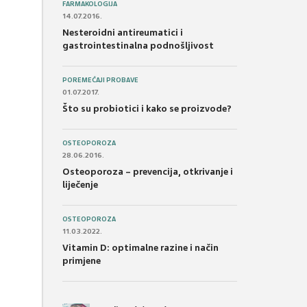
FARMAKOLOGIJA
14.07.2016.
Nesteroidni antireumatici i
gastrointestinalna podnošljivost
POREMEĆAJI PROBAVE
01.07.2017.
Što su probiotici i kako se proizvode?
OSTEOPOROZA
28.06.2016.
Osteoporoza – prevencija, otkrivanje i
liječenje
OSTEOPOROZA
11.03.2022.
Vitamin D: optimalne razine i način
primjene