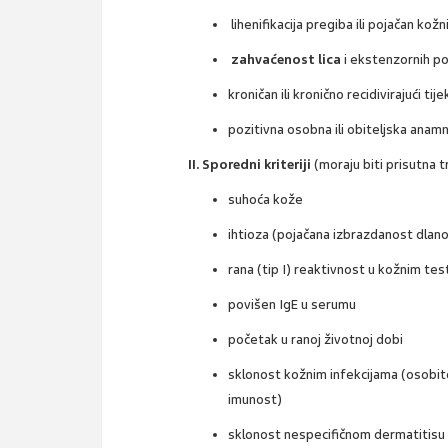
lihenifikacija pregiba ili pojačan kožn
zahvaćenost lica
i ekstenzornih po
kroničan ili kronično recidivirajući ti
pozitivna osobna ili obiteljska anamne
II. Sporedni kriteriji
(moraju biti prisutna tri
suhoća kože
ihtioza (pojačana izbrazdanost dlano
rana (tip I) reaktivnost u kožnim te
povišen IgE u serumu
početak u ranoj životnoj dobi
sklonost kožnim infekcijama (osobi
imunost)
sklonost nespecifičnom dermatitisu 