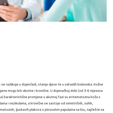
 se razlikuje u dojenčadi, starije djece te u odraslih bolesnika. Kožne
jene mogu biti akutne i kronične. U dojenačkoj dobi (od 3-6 mjeseca
ta) karakteristične promjene u akutnoj fazi su eritematozna koža s
lama i vezikulama, a kronične se sastoje od simetričnih, suhih,
ematoznih, ljuskavih plakova s plosnatim papulama na licu, najčešće na