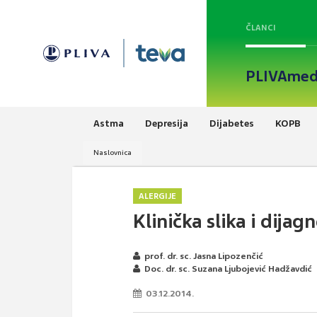
ČLANCI
PLIVAmed
Astma
Depresija
Dijabetes
KOPB
Naslovnica
ALERGIJE
Klinička slika i dija
prof. dr. sc. Jasna Lipozenčić
Doc. dr. sc. Suzana Ljubojević Hadžavdić
03.12.2014.