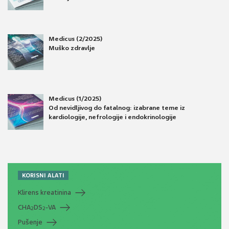
Medicus (2/2025)
Muško zdravlje
Medicus (1/2025)
Od nevidljivog do fatalnog: izabrane teme iz
kardiologije, nefrologije i endokrinologije
KORISNI ALATI
Klirens kreatinina
CHA
DS
-VA
2
2
Pušenje