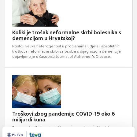
Koliki je trošak neformalne skrbi bolesnika s
demencijom u Hrvatskoj?
Postoji velika heterogenost u procjenama udjela i apsolutnih
troškova neformalne skrbi za osobe s dijagnozom demencije
objavljeno je u časopisu Journal of Alzheimer's Disease.
Troškovi zbog pandemije COVID-19 oko 6
milijardi kuna
Podnoseći u Saboru izvješće o mjerama koje je Hrvatska
poduzela protiv epidemije bolesti covid-19 od 1. siječnja do 31.