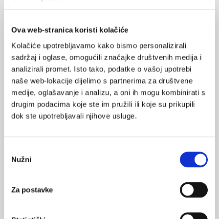
kolovoza ove godine, ministar zdravstva Vili Beroš je istaknuo
da šesnaesti dan zaredom bilježimo pad broja dnevno
novozaraženih osoba.
Ova web-stranica koristi kolačiće
Kolačiće upotrebljavamo kako bismo personalizirali
sadržaj i oglase, omogućili značajke društvenih medija i
analizirali promet. Isto tako, podatke o vašoj upotrebi
naše web-lokacije dijelimo s partnerima za društvene
medije, oglašavanje i analizu, a oni ih mogu kombinirati s
drugim podacima koje ste im pružili ili koje su prikupili
Plaćanja lijekova koji se izdaju na recept u
dok ste upotrebljavali njihove usluge.
roku 95 dana
Hrvatski zavod za zdravstveno osiguranje (HZZO) je objavio
kako je ovoga ljeta ostvario milijardu kuna više sredstava od
doprinosa u odnosu na prošlu godinu.
Odabir
Nužni
pristanka
Za postavke