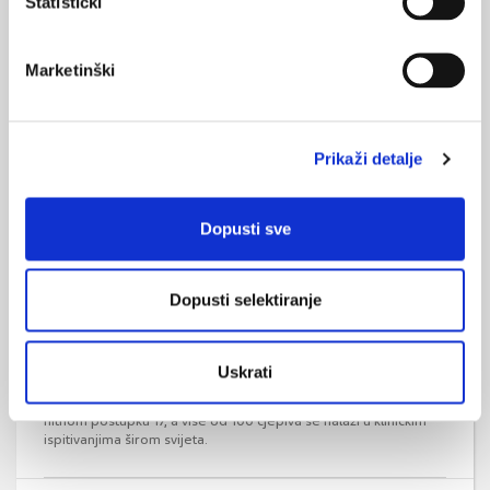
Statistički
Fiskalna održivost hrvatskog zdravstvenog
sustava
Marketinški
Fiskalna održivost zdravstvenog sustava temelj je svake
moderne države blagostanja. Cilj ovog rada je analiza osnovnih
karakteristika i problema postojećeg sustava financiranja
zdravstva te u skladu s time izrada prijedloga mjera za jačanje
Prikaži detalje
fiskalne održivosti zdravstvenog sustava u Hrvatskoj.
Dopusti sve
Dopusti selektiranje
Potencijalni troškovi dugog COVID-19
Uskrati
Trenutno je odobreno osam cjepiva protiv COVID-19 i to prema
hitnom postupku 17, a više od 100 cjepiva se nalazi u kliničkim
ispitivanjima širom svijeta.