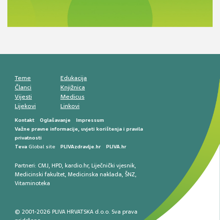
razlike i nove terapije
Antikoagulansi u ljekarničkoj praksi –
komunikacija, adherencija i sigurnost
Muško urološko zdravlje: od funkcionalnih
smetnji do rane onkološke dijagnostike
Mentalno zdravlje muškaraca: skriveni rizici i
kliničke posljedice
Životni stil i kardiovaskularno zdravlje
muškaraca
Teme
Edukacija
Članci
Knjižnica
Vijesti
Medicus
Lijekovi
Linkovi
Kontakt
Oglašavanje
Impressum
Važne pravne informacije, uvjeti korištenja i pravila
privatnosti
Teva
Global site
PLIVAzdravlje.hr
PLIVA.hr
Partneri:
CMJ
,
HPD
,
kardio.hr
,
Liječnički vjesnik
,
Medicinski fakultet
,
Medicinska naklada
,
ŠNZ
,
Vitaminoteka
© 2001-2026 PLIVA HRVATSKA d.o.o. Sva prava