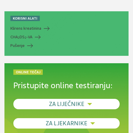
KORISNI ALATI
Klirens kreatinina
CHA
DS
-VA
2
2
Pušenje
ONLINE TEČAJ
Pristupite online testiranju:
ZA LIJEČNIKE
Debljina - od prevencije do personalizirane
ZA LJEKARNIKE
terapije
Novi pogled na migrenu: komorbiditeti, spolne