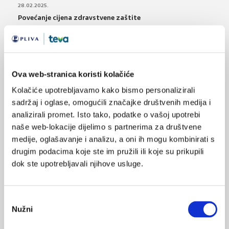
28.02.2025.
Povećanje cijena zdravstvene zaštite
04.10.2023.
Izvješće o potrošnji lijekova u Republici Hrvatskoj u
2022. godini
Ova web-stranica koristi kolačiće
Kolačiće upotrebljavamo kako bismo personalizirali
07.02.2023.
HALMED: Započeo godišnji izračun cijena lijekova na
sadržaj i oglase, omogućili značajke društvenih medija i
veliko u 2023. godini
analizirali promet. Isto tako, podatke o vašoj upotrebi
naše web-lokacije dijelimo s partnerima za društvene
30.01.2023.
medije, oglašavanje i analizu, a oni ih mogu kombinirati s
Hrvatska ljekarnička komora o stanju na tržištu
drugim podacima koje ste im pružili ili koje su prikupili
lijekova
dok ste upotrebljavali njihove usluge.
02.01.2023.
HZZO: 61 lijek više nije na Popisu posebno skupih
Odabir
lijekova
Nužni
pristanka