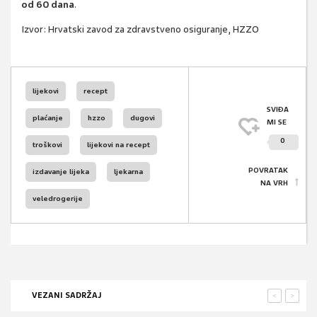
od 60 dana
.
Izvor:
Hrvatski zavod za zdravstveno osiguranje,
HZZO
lijekovi
recept
SVIĐA
plaćanje
hzzo
dugovi
MI SE
0
troškovi
lijekovi na recept
POVRATAK
izdavanje lijeka
ljekarna
NA VRH
veledrogerije
VEZANI SADRŽAJ
<
>