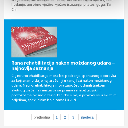
hodanje, aerobne vježbe, vježbe istezanja, pilates, yoga, Tai
Chi.
Rana rehabilitacija nakon moždanog udara –
najnovija saznanja
Cilj neurorehabilitacije mora biti poticanje spontanog oporavka
za koji znamo da je najizraženiji u ranoj fazi nakon moždanog
udara. Neurorehabilitacija mora započeti odmah tijekom
akutnog liječenja i nastavlja se prema rehabilitacijskim
protokolima ovisno o težini kliničke slike, a provodi se u akutnim
odjelima, specijalnim bolnicama i u kući.
prethodna
1
2
3
sljedeća