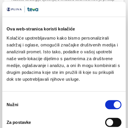
u rehabilitaciji bolova u leđima.
Ova web-stranica koristi kolačiće
Kolačiće upotrebljavamo kako bismo personalizirali
sadržaj i oglase, omogućili značajke društvenih medija i
analizirali promet. Isto tako, podatke o vašoj upotrebi
Nefarmakološko liječenje upalnih reumatskih
naše web-lokacije dijelimo s partnerima za društvene
bolesti utemeljeno na dokazima
medije, oglašavanje i analizu, a oni ih mogu kombinirati s
Oboljeli od upalnih reumatskih bolesti imaju značajno smanjenu
drugim podacima koje ste im pružili ili koje su prikupili
kvalitetu života, a nova saznanja o nefarmakološkom liječenju,
dok ste upotrebljavali njihove usluge.
poglavito o učincima vježbanja na tijek i prognozu bolesti, bude
i novu nadu za učinkovitijim liječenjem. Zbog toga se danas
naglasak treba sta viti i na rano nefarmakološko liječenje, a
posebice na primjenu dinamičkih i aerobnih vježbi.
Odabir
Nužni
pristanka
Za postavke