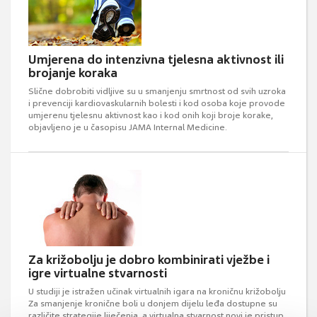
Umjerena do intenzivna tjelesna aktivnost ili
brojanje koraka
Slične dobrobiti vidljive su u smanjenju smrtnost od svih uzroka
i prevenciji kardiovaskularnih bolesti i kod osoba koje provode
umjerenu tjelesnu aktivnost kao i kod onih koji broje korake,
objavljeno je u časopisu JAMA Internal Medicine.
Za križobolju je dobro kombinirati vježbe i
igre virtualne stvarnosti
U studiji je istražen učinak virtualnih igara na kroničnu križobolju
Za smanjenje kronične boli u donjem dijelu leđa dostupne su
različite strategije liječenja, a virtualna stvarnost novi je pristup