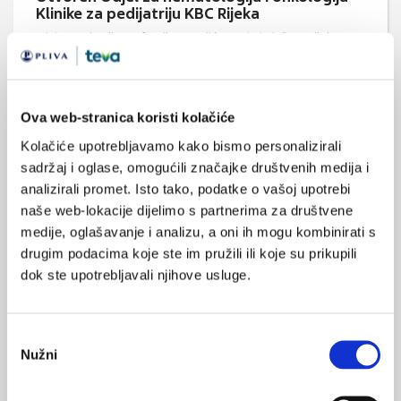
Klinike za pedijatriju KBC Rijeka
Ministar zdravlja prof. Rajko Ostojić otvorio je jučer Odjel za
hematologiju i onkologiju Klinike za pedijatriju KBC-a Rijeka. U
uređenje i opremanje Odjela uloženo je 3,2 milijuna kuna, a
financirali su ga Vlada RH i Ministarstvo zdravlja sa po milijun
kuna, Udruga za pomoć djeci i obiteljima suočenim s malignim
bolestima "Krijesnica" s 800.000 kuna, Grad Rijeka s 250.000
Ova web-stranica koristi kolačiće
kuna, a 138.000 ...
Kolačiće upotrebljavamo kako bismo personalizirali
sadržaj i oglase, omogućili značajke društvenih medija i
analizirali promet. Isto tako, podatke o vašoj upotrebi
naše web-lokacije dijelimo s partnerima za društvene
medije, oglašavanje i analizu, a oni ih mogu kombinirati s
drugim podacima koje ste im pružili ili koje su prikupili
dok ste upotrebljavali njihove usluge.
Što u slučaju neodredivih rezultata na
latentnu tuberkulozu kod djece?
Odabir
Neodredivi rezultati određivanja interferona gama ex vivo u
akutno bolesne ne-imunosuprimirane djece, zahtijevaju
Nužni
pristanka
odgodu određivanja IFN-γ, objavljeno je u časopisu Biochemia
Medica.