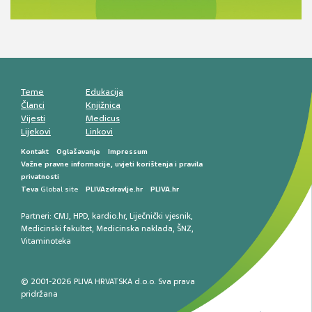
komunikacija, adherencija i sigurnost
Muško urološko zdravlje: od funkcionalnih
smetnji do rane onkološke dijagnostike
Mentalno zdravlje muškaraca: skriveni rizici i
kliničke posljedice
Životni stil i kardiovaskularno zdravlje
muškaraca
Teme
Edukacija
Članci
Knjižnica
Vijesti
Medicus
Lijekovi
Linkovi
Kontakt
Oglašavanje
Impressum
Važne pravne informacije, uvjeti korištenja i pravila
privatnosti
Teva
Global site
PLIVAzdravlje.hr
PLIVA.hr
Partneri:
CMJ
,
HPD
,
kardio.hr
,
Liječnički vjesnik
,
Medicinski fakultet
,
Medicinska naklada
,
ŠNZ
,
Vitaminoteka
© 2001-2026 PLIVA HRVATSKA d.o.o. Sva prava
pridržana