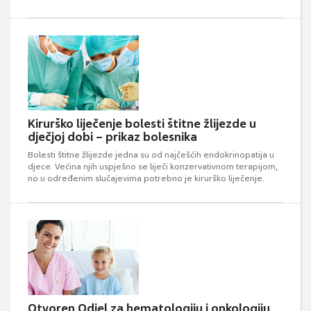
Kirurško liječenje bolesti štitne žlijezde u
dječjoj dobi – prikaz bolesnika
Bolesti štitne žlijezde jedna su od najčešćih endokrinopatija u
djece. Većina njih uspješno se liječi konzervativnom terapijom,
no u određenim slučajevima potrebno je kirurško liječenje.
Otvoren Odjel za hematologiju i onkologiju