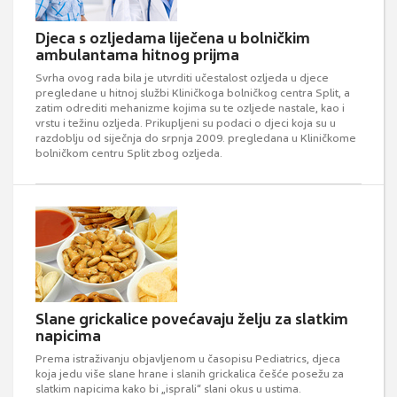
Djeca s ozljedama liječena u bolničkim
ambulantama hitnog prijma
Svrha ovog rada bila je utvrditi učestalost ozljeda u djece
pregledane u hitnoj službi Kliničkoga bolničkog centra Split, a
zatim odrediti mehanizme kojima su te ozljede nastale, kao i
vrstu i težinu ozljeda. Prikupljeni su podaci o djeci koja su u
razdoblju od siječnja do srpnja 2009. pregledana u Kliničkome
bolničkom centru Split zbog ozljeda.
Slane grickalice povećavaju želju za slatkim
napicima
Prema istraživanju objavljenom u časopisu Pediatrics, djeca
koja jedu više slane hrane i slanih grickalica češće posežu za
slatkim napicima kako bi „isprali“ slani okus u ustima.