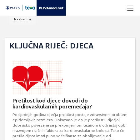
Naslovnica
KLJUČNA RIJEČ: DJECA
Pretilost kod djece dovodi do
kardiovaskularnih poremećaja?
Posljednjih godina dječja pretilost postaje zdravstveni problem
epidemijskih razmjera. Dokazano je da je pretilost u dječjoj
dobi usko povezana sa prekomjernom težinom u odrasloj dobi
i razvojem rizičnih faktora za kardiovaskularne bolesti. Tako će
pretila djeca imati puno veće šanse za obolijevanje od