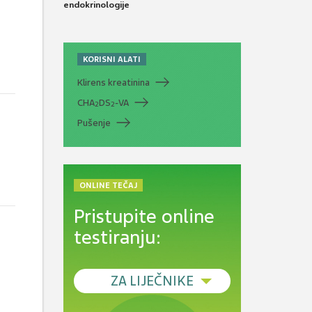
endokrinologije
KORISNI ALATI
Klirens kreatinina
CHA
DS
-VA
2
2
Pušenje
ONLINE TEČAJ
Pristupite online
testiranju:
ZA LIJEČNIKE