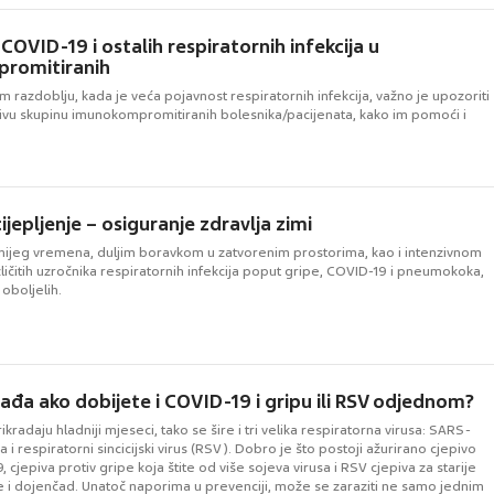
COVID-19 i ostalih respiratornih infekcija u
romitiranih
 razdoblju, kada je veća pojavnost respiratornih infekcija, važno je upozoriti
jivu skupinu imunokompromitiranih bolesnika/pacijenata, kako im pomoći i
jepljenje – osiguranje zdravlja zimi
ijeg vremena, duljim boravkom u zatvorenim prostorima, kao i intenzivnom
zličitih uzročnika respiratornih infekcija poput gripe, COVID-19 i pneumokoka,
oboljelih.
ađa ako dobijete i COVID-19 i gripu ili RSV odjednom?
kradaju hladniji mjeseci, tako se šire i tri velika respiratorna virusa: SARS-
 i respiratorni sincicijski virus (RSV). Dobro je što postoji ažurirano cjepivo
 cjepiva protiv gripe koja štite od više sojeva virusa i RSV cjepiva za starije
e i dojenčad. Unatoč naporima u prevenciji, može se zaraziti ne samo jednim