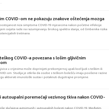
..
ugim COVID-om ne pokazuju znakove oštećenja mozga
postojanost niza simptoma COVID-19 mjesecima nakon početne infekcije.
ljem svijeta rade na razumijevanju širokog spektra stanja, od čimbenika rizika
otencijalnih tretmana.
teškog COVID-a povezana s lošim gljivičnim
mom
ivica u crijevima može doprinijeti prekomjernoj upali kod ljudi s teškim ili
VID-om. Studija je otkrila da osobe s teškom bolešću imaju povišene razine
ogu aktivirati imunološki sustav i potaknuti dugotrajne promjene.
i autoupalni poremećaji vezivnog tkiva nakon COVID-
više slučajeva autoimunih i autoupalnih bolesti nakon COVID-19. Međutim,