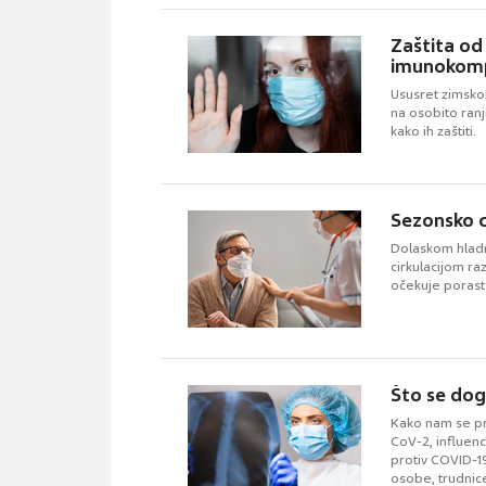
Zaštita od 
imunokomp
Ususret zimskom
na osobito ran
kako ih zaštiti.
Sezonsko ci
Dolaskom hladn
cirkulacijom ra
očekuje porast 
Što se dog
Kako nam se pri
CoV-2, influenca
protiv COVID-19,
osobe, trudnic