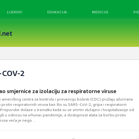
LIJEKOVI
EDUKACIJA
MEDICUS
VI
.net
-COV-2
ao smjernice za izolaciju za respiratorne viruse
 američkog centra za kontrolu i prevenciju bolesti (CDC) pružaju ažurirane
protiv respiratornih virusa kao što su SARS-CoV-2, gripa i respiratorni
s. Preporuke dolaze u trenutku kada su se smrtni slučajevi i hospitalizacije od
ili u odnosu na vrhunac pandemije, a dostupnost alata za borbu protiv
irusa veća je nego ...