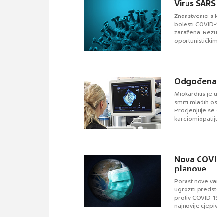
Virus SARS
Znanstvenici s k
bolesti COVID-1
zaražena. Rezul
oportunistički
Odgođena 
Miokarditis je 
smrti mladih os
Procjenjuje se 
kardiomiopatiju
Nova COVID
planove
Porast nove var
ugroziti predst
protiv COVID-19
najnovije cjepi