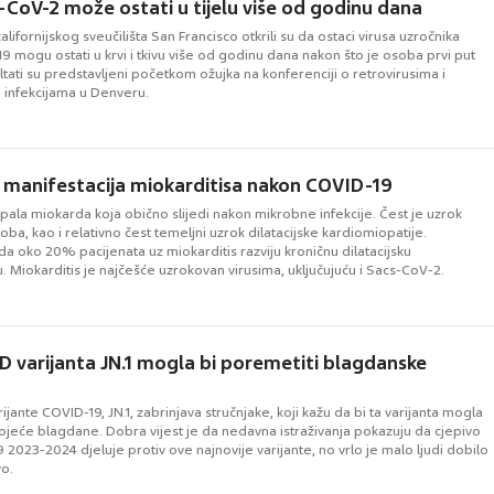
-CoV-2 može ostati u tijelu više od godinu dana
alifornijskog sveučilišta San Francisco otkrili su da ostaci virusa uzročnika
9 mogu ostati u krvi i tkivu više od godinu dana nakon što je osoba prvi put
tati su predstavljeni početkom ožujka na konferenciji o retrovirusima i
m infekcijama u Denveru.
manifestacija miokarditisa nakon COVID-19
upala miokarda koja obično slijedi nakon mikrobne infekcije. Čest je uzrok
oba, kao i relativno čest temeljni uzrok dilatacijske kardiomiopatije.
da oko 20% pacijenata uz miokarditis razviju kroničnu dilatacijsku
. Miokarditis je najčešće uzrokovan virusima, uključujuću i Sacs-CoV-2.
 varijanta JN.1 mogla bi poremetiti blagdanske
ijante COVID-19, JN.1, zabrinjava stručnjake, koji kažu da bi ta varijanta mogla
ojeće blagdane. Dobra vijest je da nedavna istraživanja pokazuju da cjepivo
 2023-2024 djeluje protiv ove najnovije varijante, no vrlo je malo ljudi dobilo
vo.