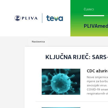
ČLANCI
PLIVAmed
Naslovnica
KLJUČNA RIJEČ: SARS
CDC ažurir
Nove smjernice
mjere za borbu 
sincicijski viru
COVID-19 smanj
respiratornih v