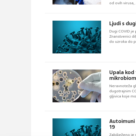
od ovih virusa, .
Ljudi s d
Dugi COVID je 
Znanstvenici di
do uzroka do p
Upala kod 
mikrobio
Neravnoteža glj
dugotrajnim CO
gljivica koje m
Autoimuni 
19
Zabilježeno je 