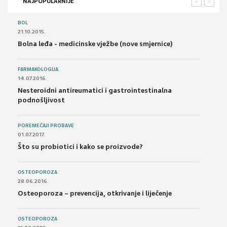
NAJPOPULARNIJE
<
>
BOL
21.10.2015.
Bolna leđa - medicinske vježbe (nove smjernice)
FARMAKOLOGIJA
14.07.2016.
Nesteroidni antireumatici i gastrointestinalna
podnošljivost
POREMEĆAJI PROBAVE
01.07.2017.
Što su probiotici i kako se proizvode?
OSTEOPOROZA
28.06.2016.
Osteoporoza – prevencija, otkrivanje i liječenje
OSTEOPOROZA