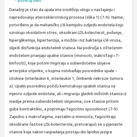
povećaj sliku
Današnji je stav da upala ima središnju ulogu u nastajanju i
napredovanju aterosklerotskog procesa (slika 1) (7-9). Naime,
potvrđeno je da mehaničku i/ili kemijsku ozljedu endotela koju
uzrokuju oksidativni stres, oksidirani LDL-kolesterol, pušenje,
hiperglikemija, hipertenzija, a možda i niz bakterija i/ili virusa,
slijedi disfunkcija endotelnih stanica. Na područja s oštećenim
endotelom prianjaju upalne stanice (monociti, makrofagi i T-
limfociti), koje potom migriraju u subendotelne slojeve
arterijske stijenke, u kojima oslobađaju posrednike upale -
citokine (interleukin 6, interleukin 1, čimbenik nekroze tumora
a). Upalni posrednici potiču kemotaksiju upalnih stanica na
mjesto ozljede endotela, ali i migraciju glatkih mišićnih stanica iz
medije prema subendotelnim slojevima; ove stanice pritom
gube kontraktilnu, a poprimaju fagocitnu sposobnost (7-9).
Zajedno s makrofagima, nastalim iz monocita, fagocitiraju
oksidirane čestice LDL-kolesterola, pretvarajući se u pjenaste
stanice koje nakon raspadanja postaju dio lipidne jezgre