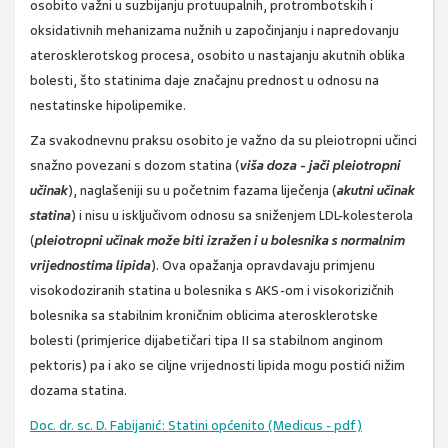
osobito važni u suzbijanju protuupalnih, protrombotskih i
oksidativnih mehanizama nužnih u započinjanju i napredovanju
aterosklerotskog procesa, osobito u nastajanju akutnih oblika
bolesti, što statinima daje značajnu prednost u odnosu na
nestatinske hipolipemike.
Za svakodnevnu praksu osobito je važno da su pleiotropni učinci
snažno povezani s dozom statina (
viša doza
-
jači pleiotropni
učinak
), naglašeniji su u početnim fazama liječenja (
akutni učinak
statina
) i nisu u isključivom odnosu sa sniženjem LDL-kolesterola
(
pleiotropni učinak može biti izražen i u bolesnika s normalnim
vrijednostima lipida
). Ova opažanja opravdavaju primjenu
visokodoziranih statina u bolesnika s AKS-om i visokorizičnih
bolesnika sa stabilnim kroničnim oblicima aterosklerotske
bolesti (primjerice dijabetičari tipa II sa stabilnom anginom
pektoris) pa i ako se ciljne vrijednosti lipida mogu postići nižim
dozama statina.
Doc. dr. sc. D. Fabijanić: Statini općenito (Medicus - pdf)