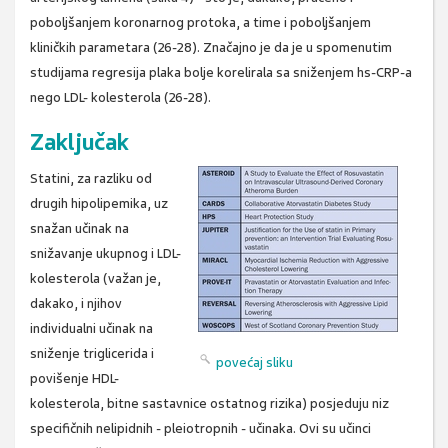
poboljšanjem koronarnog protoka, a time i poboljšanjem
kliničkih parametara (26-28). Značajno je da je u spomenutim
studijama regresija plaka bolje korelirala sa sniženjem hs-CRP-a
nego LDL- kolesterola (26-28).
Zaključak
Statini, za razliku od
drugih hipolipemika, uz
snažan učinak na
snižavanje ukupnog i LDL-
kolesterola (važan je,
dakako, i njihov
individualni učinak na
sniženje triglicerida i
povećaj sliku
povišenje HDL-
kolesterola, bitne sastavnice ostatnog rizika) posjeduju niz
specifičnih nelipidnih - pleiotropnih - učinaka. Ovi su učinci