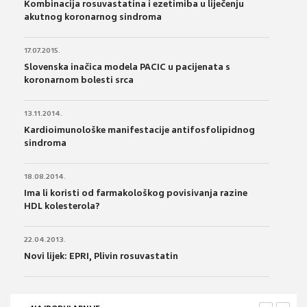
Kombinacija rosuvastatina i ezetimiba u liječenju
akutnog koronarnog sindroma
17.07.2015.
Slovenska inačica modela PACIC u pacijenata s
koronarnom bolesti srca
13.11.2014.
Kardioimunološke manifestacije antifosfolipidnog
sindroma
18.08.2014.
Ima li koristi od farmakološkog povisivanja razine
HDL kolesterola?
22.04.2013.
Novi lijek: EPRI, Plivin rosuvastatin