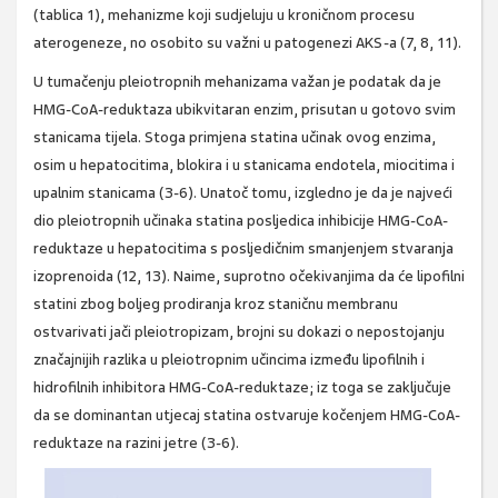
(tablica 1), mehanizme koji sudjeluju u kroničnom procesu
aterogeneze, no osobito su važni u patogenezi AKS-a (7, 8, 11).
U tumačenju pleiotropnih mehanizama važan je podatak da je
HMG-CoA-reduktaza ubikvitaran enzim, prisutan u gotovo svim
stanicama tijela. Stoga primjena statina učinak ovog enzima,
osim u hepatocitima, blokira i u stanicama endotela, miocitima i
upalnim stanicama (3-6). Unatoč tomu, izgledno je da je najveći
dio pleiotropnih učinaka statina posljedica inhibicije HMG-CoA-
reduktaze u hepatocitima s posljedičnim smanjenjem stvaranja
izoprenoida (12, 13). Naime, suprotno očekivanjima da će lipofilni
statini zbog boljeg prodiranja kroz staničnu membranu
ostvarivati jači pleiotropizam, brojni su dokazi o nepostojanju
značajnijih razlika u pleiotropnim učincima između lipofilnih i
hidrofilnih inhibitora HMG-CoA-reduktaze; iz toga se zaključuje
da se dominantan utjecaj statina ostvaruje kočenjem HMG-CoA-
reduktaze na razini jetre (3-6).