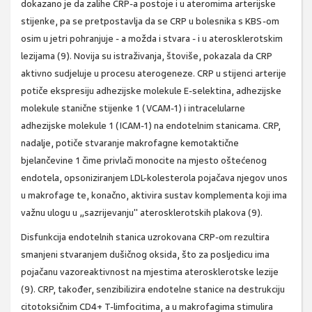
dokazano je da zalihe CRP-a postoje i u ateromima arterijske
stijenke, pa se pretpostavlja da se CRP u bolesnika s KBS-om
osim u jetri pohranjuje - a možda i stvara - i u aterosklerotskim
lezijama (9). Novija su istraživanja, štoviše, pokazala da CRP
aktivno sudjeluje u procesu aterogeneze. CRP u stijenci arterije
potiče ekspresiju adhezijske molekule E-selektina, adhezijske
molekule stanične stijenke 1 (VCAM-1) i intracelularne
adhezijske molekule 1 (ICAM-1) na endotelnim stanicama. CRP,
nadalje, potiče stvaranje makrofagne kemotaktične
bjelančevine 1 čime privlači monocite na mjesto oštećenog
endotela, opsoniziranjem LDL-kolesterola pojačava njegov unos
u makrofage te, konačno, aktivira sustav komplementa koji ima
važnu ulogu u „sazrijevanju" aterosklerotskih plakova (9).
Disfunkcija endotelnih stanica uzrokovana CRP-om rezultira
smanjeni stvaranjem dušičnog oksida, što za posljedicu ima
pojačanu vazoreaktivnost na mjestima aterosklerotske lezije
(9). CRP, također, senzibilizira endotelne stanice na destrukciju
citotoksičnim CD4+ T-limfocitima, a u makrofagima stimulira