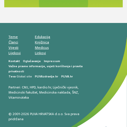
komunikacija, adherencija i sigurnost
Muško urološko zdravlje: od funkcionalnih
smetnji do rane onkološke dijagnostike
Mentalno zdravlje muškaraca: skriveni rizici i
kliničke posljedice
Životni stil i kardiovaskularno zdravlje
muškaraca
Teme
Edukacija
Članci
Knjižnica
Vijesti
Medicus
Lijekovi
Linkovi
Kontakt
Oglašavanje
Impressum
Važne pravne informacije, uvjeti korištenja i pravila
privatnosti
Teva
Global site
PLIVAzdravlje.hr
PLIVA.hr
Partneri:
CMJ
,
HPD
,
kardio.hr
,
Liječnički vjesnik
,
Medicinski fakultet
,
Medicinska naklada
,
ŠNZ
,
Vitaminoteka
© 2001-2026 PLIVA HRVATSKA d.o.o. Sva prava
pridržana