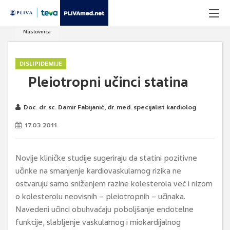
Naslovnica
DISLIPIDEMIJE
Pleiotropni učinci statina
Doc. dr. sc. Damir Fabijanić, dr. med. specijalist kardiolog
17.03.2011.
Novije kliničke studije sugeriraju da statini pozitivne
učinke na smanjenje kardiovaskularnog rizika ne
ostvaruju samo sniženjem razine kolesterola već i nizom
o kolesterolu neovisnih – pleiotropnih – učinaka.
Navedeni učinci obuhvaćaju poboljšanje endotelne
funkcije, slabljenje vaskularnog i miokardijalnog