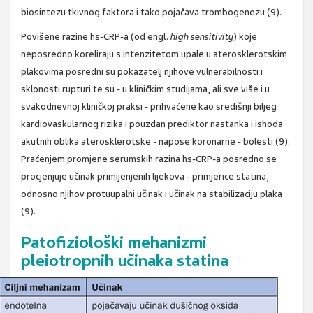
biosintezu tkivnog faktora i tako pojačava trombogenezu (9).
Povišene razine hs-CRP-a (od engl.
high sensitivity
) koje
neposredno koreliraju s intenzitetom upale u aterosklerotskim
plakovima posredni su pokazatelj njihove vulnerabilnosti i
sklonosti rupturi te su - u kliničkim studijama, ali sve više i u
svakodnevnoj kliničkoj praksi - prihvaćene kao središnji biljeg
kardiovaskularnog rizika i pouzdan prediktor nastanka i ishoda
akutnih oblika aterosklerotske - napose koronarne - bolesti (9).
Praćenjem promjene serumskih razina hs-CRP-a posredno se
procjenjuje učinak primijenjenih lijekova - primjerice statina,
odnosno njihov protuupalni učinak i učinak na stabilizaciju plaka
(9).
Patofiziološki mehanizmi
pleiotropnih učinaka statina