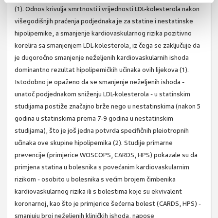
(1). Odnos krivulja smrtnosti i vrijednosti LDL-kolesterola nakon
višegodišnjih praćenja podjednaka je za statine i nestatinske
hipolipemike, a smanjenje kardiovaskularnog rizika pozitivno
korelira sa smanjenjem LDL-kolesterola, iz čega se zaključuje da
je dugoročno smanjenje neželjenih kardiovaskularnih ishoda
dominantno rezultat hipolipemičkih učinaka ovih lijekova (1).
Istodobno je opaženo da se smanjenje neželjenih ishoda -
unatoč podjednakom sniženju LDL-kolesterola - u statinskim
studijama postiže značajno brže nego u nestatinskima (nakon 5
godina u statinskima prema 7-9 godina u nestatinskim
studijama), što je još jedna potvrda specifičnih pleiotropnih
učinaka ove skupine hipolipemika (2). Studije primarne
prevencije (primjerice WOSCOPS, CARDS, HPS) pokazale su da
primjena statina u bolesnika s povećanim kardiovaskularnim
rizikom - osobito u bolesnika s većim brojem čimbenika
kardiovaskularnog rizika ili s bolestima koje su ekvivalent
koronarnoj, kao što je primjerice šećerna bolest (CARDS, HPS) -
smanjuju broj neželjenih kliničkih ishoda, napose