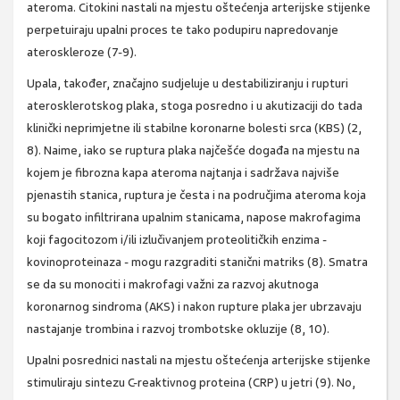
ateroma. Citokini nastali na mjestu oštećenja arterijske stijenke
perpetuiraju upalni proces te tako podupiru napredovanje
ateroskleroze (7-9).
Upala, također, značajno sudjeluje u destabiliziranju i rupturi
aterosklerotskog plaka, stoga posredno i u akutizaciji do tada
klinički neprimjetne ili stabilne koronarne bolesti srca (KBS) (2,
8). Naime, iako se ruptura plaka najčešće događa na mjestu na
kojem je fibrozna kapa ateroma najtanja i sadržava najviše
pjenastih stanica, ruptura je česta i na područjima ateroma koja
su bogato infiltrirana upalnim stanicama, napose makrofagima
koji fagocitozom i/ili izlučivanjem proteolitičkih enzima -
kovinoproteinaza - mogu razgraditi stanični matriks (8). Smatra
se da su monociti i makrofagi važni za razvoj akutnoga
koronarnog sindroma (AKS) i nakon rupture plaka jer ubrzavaju
nastajanje trombina i razvoj trombotske okluzije (8, 10).
Upalni posrednici nastali na mjestu oštećenja arterijske stijenke
stimuliraju sintezu C-reaktivnog proteina (CRP) u jetri (9). No,