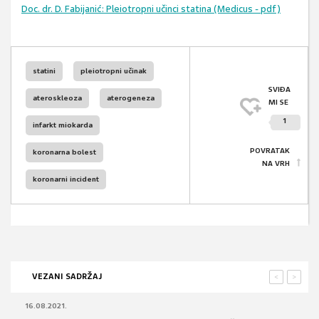
Doc. dr. D. Fabijanić: Pleiotropni učinci statina (Medicus - pdf)
statini
pleiotropni učinak
SVIĐA
ateroskleoza
aterogeneza
MI SE
1
infarkt miokarda
POVRATAK
koronarna bolest
NA VRH
koronarni incident
VEZANI SADRŽAJ
<
>
16.08.2021.