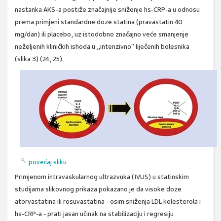
nastanka AKS-a postiže značajnije sniženje hs-CRP-a u odnosu
prema primjeni standardne doze statina (pravastatin 40
mg/dan) ili placebo, uz istodobno značajno veće smanjenje
neželjenih kliničkih ishoda u „intenzivno" liječenih bolesnika
(slika 3) (24, 25).
povećaj sliku
Primjenom intravaskularnog ultrazvuka (IVUS) u statinskim
studijama slikovnog prikaza pokazano je da visoke doze
atorvastatina ili rosuvastatina - osim sniženja LDL-kolesterola i
hs-CRP-a - prati jasan učinak na stabilizaciju i regresiju