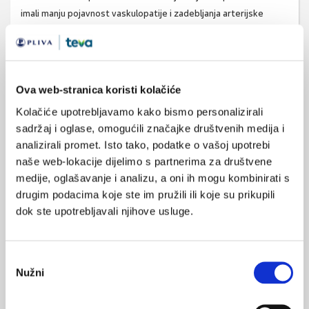
imali manju pojavnost vaskulopatije i zadebljanja arterijske
intime presatka te odbacivanja presatka u odnosu prema
transplantiranim bolesnicima u placebnoj skupini (2, 4, 6).
Značajno je da unatoč izraženom
imunomodulatornom/imunosupresivnom učinku, primjenu
Ova web-stranica koristi kolačiće
statina ne prati povećana učestalost težih infekcija. Jednako
Kolačiće upotrebljavamo kako bismo personalizirali
tako, važan je podatak da fluvastatin smanjuje pojavnost
sadržaj i oglase, omogućili značajke društvenih medija i
kardiovaskularnih incidenata u bolesnika s transplantiranim
analizirali promet. Isto tako, podatke o vašoj upotrebi
bubregom;
unatoč tomu nije dokazano da primjena ovog lijeka
naše web-lokacije dijelimo s partnerima za društvene
rezultira smanjenjem odbacivanja presatka (2, 4, 6).
medije, oglašavanje i analizu, a oni ih mogu kombinirati s
U bolesnika s autoimunosnim bolestima primjena simvastatina i
drugim podacima koje ste im pružili ili koje su prikupili
lovastatina pokazala je regresiju lezija pojačanih gadolinijem u
dok ste upotrebljavali njihove usluge.
bolesnika s relapsnim oblikom multiple skleroze (18). U
bolesnika s reumatoidnim artritisom (studija TARA) dodavanje
Odabir
atorvastatina standardnom liječenju ove bolesti značajno je
Nužni
pristanka
smanjilo biljege upale te umjereno smanjilo kliničke pokazatelje
aktivnosti bolesti (19).