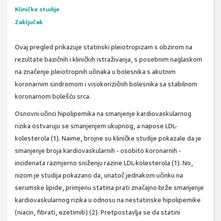
Kliničke studije
Zaključak
Ovaj pregled prikazuje statinski pleiotropizam s obzirom na
rezultate bazičnih i kliničkih istraživanja, s posebnim naglaskom
na značenje pleiotropnih učinaka u bolesnika s akutnim
koronarnim sindromom i visokorizičnih bolesnika sa stabilnom
koronarnom bolešću srca.
Osnovni učinci hipolipemika na smanjenje kardiovaskularnog
rizika ostvaruju se smanjenjem ukupnog, a napose LDL-
kolesterola (1). Naime, brojne su kliničke studije pokazale da je
smanjenje broja kardiovaskularnih - osobito koronarnih -
incidenata razmjerno sniženju razine LDL-kolesterola (1). No,
nizom je studija pokazano da, unatoč jednakom učinku na
serumske lipide, primjenu statina prati značajno brže smanjenje
kardiovaskularnog rizika u odnosu na nestatinske hipolipemike
(niacin, fibrati, ezetimib) (2). Pretpostavlja se da statini