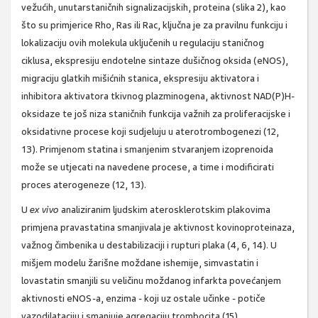
vežućih, unutarstaničnih signalizacijskih, proteina (slika 2), kao
što su primjerice Rho, Ras ili Rac, ključna je za pravilnu funkciju i
lokalizaciju ovih molekula uključenih u regulaciju staničnog
ciklusa, ekspresiju endotelne sintaze dušičnog oksida (eNOS),
migraciju glatkih mišićnih stanica, ekspresiju aktivatora i
inhibitora aktivatora tkivnog plazminogena, aktivnost NAD(P)H-
oksidaze te još niza staničnih funkcija važnih za proliferacijske i
oksidativne procese koji sudjeluju u aterotrombogenezi (12,
13). Primjenom statina i smanjenim stvaranjem izoprenoida
može se utjecati na navedene procese, a time i modificirati
proces aterogeneze (12, 13).
U
ex vivo
analiziranim ljudskim aterosklerotskim plakovima
primjena pravastatina smanjivala je aktivnost kovinoproteinaza,
važnog čimbenika u destabilizaciji i rupturi plaka (4, 6, 14). U
mišjem modelu žarišne moždane ishemije, simvastatin i
lovastatin smanjili su veličinu moždanog infarkta povećanjem
aktivnosti eNOS-a, enzima - koji uz ostale učinke - potiče
vazodilataciju i smanjuje agregaciju trombocita (15).