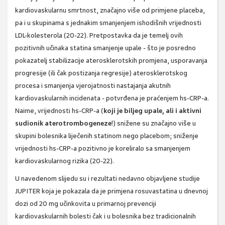
kardiovaskularnu smrtnost, značajno više od primjene placeba,
pa i u skupinama s jednakim smanjenjem ishodišnih vrijednosti
LDL-kolesterola (20-22). Pretpostavka da je temelj ovih
pozitivnih učinaka statina smanjenje upale - što je posredno
pokazatelj stabilizacije aterosklerotskih promjena, usporavanja
progresije (ili čak postizanja regresije) aterosklerotskog
procesa i smanjenja vjerojatnosti nastajanja akutnih
kardiovaskularnih incidenata - potvrđena je praćenjem hs-CRP-a.
Naime, vrijednosti hs-CRP-a (
koji je biljeg upale, ali i aktivni
sudionik aterotrombogeneze
!) snižene su značajno više u
skupini bolesnika liječenih statinom nego placebom; sniženje
vrijednosti hs-CRP-a pozitivno je koreliralo sa smanjenjem
kardiovaskularnog rizika (20-22).
U navedenom slijedu su i rezultati nedavno objavljene studije
JUPITER koja je pokazala da je primjena rosuvastatina u dnevnoj
dozi od 20 mg učinkovita u primarnoj prevenciji
kardiovaskularnih bolesti čak i u bolesnika bez tradicionalnih