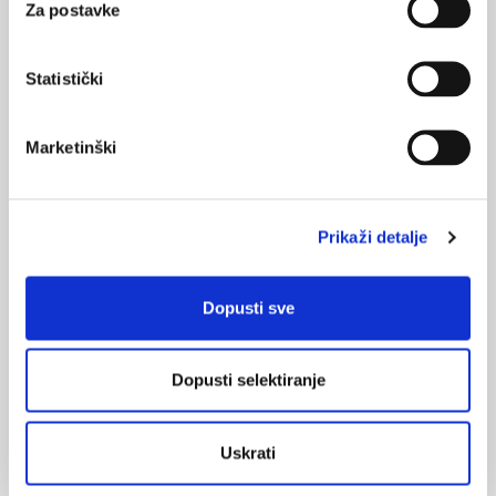
Za postavke
Kliničke studije
Statistički
Marketinški
Prikaži detalje
Dopusti sve
Dopusti selektiranje
povećaj sliku
Rezultati metaanaliza kliničkih „hipolipemičkih" studija sugeriraju
Uskrati
da sama modifikacija serumskih lipida značajno pridonosi
smanjenju kardiovaskularnog rizika i poboljšanju kliničkih ishoda