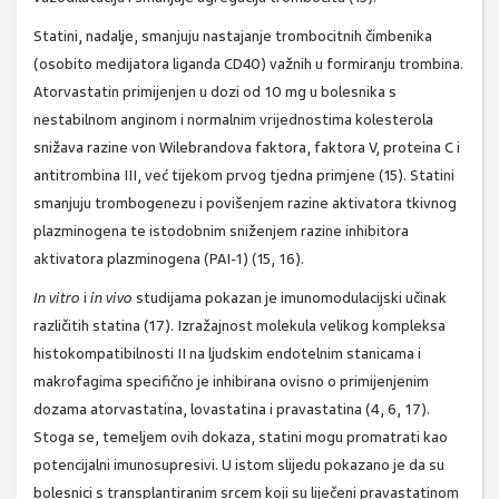
Statini, nadalje, smanjuju nastajanje trombocitnih čimbenika
(osobito medijatora liganda CD40) važnih u formiranju trombina.
Atorvastatin primijenjen u dozi od 10 mg u bolesnika s
nestabilnom anginom i normalnim vrijednostima kolesterola
snižava razine von Wilebrandova faktora, faktora V, proteina C i
antitrombina III, već tijekom prvog tjedna primjene (15). Statini
smanjuju trombogenezu i povišenjem razine aktivatora tkivnog
plazminogena te istodobnim sniženjem razine inhibitora
aktivatora plazminogena (PAI-1) (15, 16).
In vitro
i
in vivo
studijama pokazan je imunomodulacijski učinak
različitih statina (17). Izražajnost molekula velikog kompleksa
histokompatibilnosti II na ljudskim endotelnim stanicama i
makrofagima specifično je inhibirana ovisno o primijenjenim
dozama atorvastatina, lovastatina i pravastatina (4, 6, 17).
Stoga se, temeljem ovih dokaza, statini mogu promatrati kao
potencijalni imunosupresivi. U istom slijedu pokazano je da su
bolesnici s transplantiranim srcem koji su liječeni pravastatinom