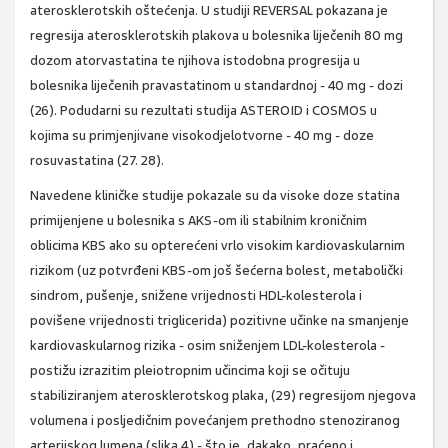
aterosklerotskih oštećenja. U studiji REVERSAL pokazana je
regresija aterosklerotskih plakova u bolesnika liječenih 80 mg
dozom atorvastatina te njihova istodobna progresija u
bolesnika liječenih pravastatinom u standardnoj - 40 mg - dozi
(26). Podudarni su rezultati studija ASTEROID i COSMOS u
kojima su primjenjivane visokodjelotvorne - 40 mg - doze
rosuvastatina (27. 28).
Navedene kliničke studije pokazale su da visoke doze statina
primijenjene u bolesnika s AKS-om ili stabilnim kroničnim
oblicima KBS ako su opterećeni vrlo visokim kardiovaskularnim
rizikom (uz potvrđeni KBS-om još šećerna bolest, metabolički
sindrom, pušenje, snižene vrijednosti HDL-kolesterola i
povišene vrijednosti triglicerida) pozitivne učinke na smanjenje
kardiovaskularnog rizika - osim sniženjem LDL-kolesterola -
postižu izrazitim pleiotropnim učincima koji se očituju
stabiliziranjem aterosklerotskog plaka, (29) regresijom njegova
volumena i posljedičnim povećanjem prethodno stenoziranog
arterijskog lumena (slika 4) - što je, dakako, praćeno i