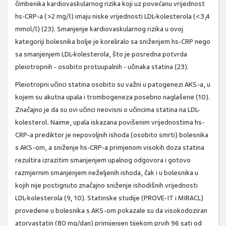
čimbenika kardiovaskularnog rizika koji uz povećanu vrijednost
hs-CRP-a (>2 mg/l) imaju niske vrijednosti LDL-kolesterola (<3,4
mmol/l) (23). Smanjenje kardiovaskularnog rizika u ovoj
kategoriji bolesnika bolje je koreliralo sa sniženjem hs-CRP nego
sa smanjenjem LDL-kolesterola, što je posredna potvrda
pleiotropnih - osobito protuupalnih - učinaka statina (23).
Pleiotropni učinci statina osobito su važni u patogenezi AKS-a, u
kojem su akutna upala i trombogeneza posebno naglašene (10).
Značajno je da su ovi učinci neovisni o učincima statina na LDL-
kolesterol. Naime, upala iskazana povišenim vrijednostima hs-
CRP-a prediktor je nepovoljnih ishoda (osobito smrti) bolesnika
s AKS-om, a sniženje hs-CRP-a primjenom visokih doza statina
rezultira izrazitim smanjenjem upalnog odgovora i gotovo
razmjernim smanjenjem neželjenih ishoda, čak i u bolesnika u
kojih nije postignuto značajno sniženje ishodišnih vrijednosti
LDL-kolesterola (9, 10). Statinske studije (PROVE-IT i MIRACL)
provedene u bolesnika s AKS-om pokazale su da visokodoziran
atorvastatin (80 mg/dan) primijenjen tijekom prvih 96 sati od