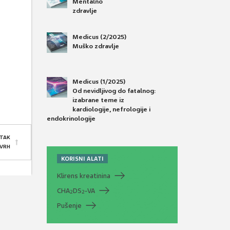
Mentalno
zdravlje
Medicus (2/2025)
Muško zdravlje
Medicus (1/2025)
Od nevidljivog do fatalnog:
izabrane teme iz
kardiologije, nefrologije i
endokrinologije
TAK
 VRH
KORISNI ALATI
Klirens kreatinina
CHA
DS
-VA
2
2
Pušenje