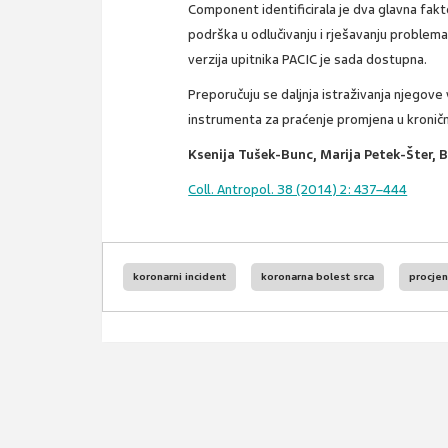
Component identificirala je dva glavna fak
podrška u odlučivanju i rješavanju problema
verzija upitnika PACIC je sada dostupna.
Preporučuju se daljnja istraživanja njegove
instrumenta za praćenje promjena u kroničn
Ksenija Tušek-Bunc, Marija Petek-Šter, B
Coll. Antropol. 38 (2014) 2: 437–444
koronarni incident
koronarna bolest srca
procjen