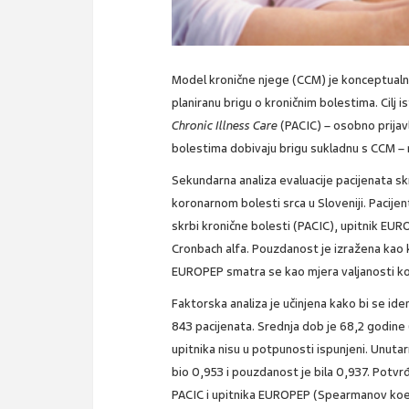
Model kronične njege (CCM) je konceptualni
planiranu brigu o kroničnim bolestima. Cilj 
Chronic Illness Care
(PACIC) – osobno prijav
bolestima dobivaju brigu sukladnu s CCM – n
Sekundarna analiza evaluacije pacijenata skr
koronarnom bolesti srca u Sloveniji. Pacijent
skrbi kronične bolesti (PACIC), upitnik EU
Cronbach alfa. Pouzdanost je izražena kao ko
EUROPEP smatra se kao mjera valjanosti k
Faktorska analiza je učinjena kako bi se iden
843 pacijenata. Srednja dob je 68,2 godine
upitnika nisu u potpunosti ispunjeni. Unuta
bio 0,953 i pouzdanost je bila 0,937. Potvrđ
PACIC i upitnika EUROPEP (Spearmanov koefi