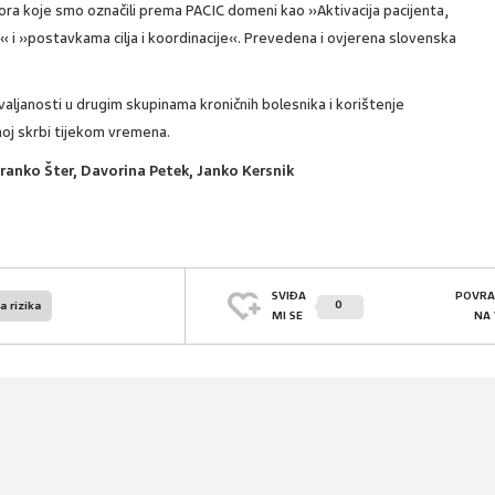
tora koje smo označili prema PACIC domeni kao »Aktivacija pacijenta,
« i »postavkama cilja i koordinacije«. Prevedena i ovjerena slovenska
 valjanosti u drugim skupinama kroničnih bolesnika i korištenje
oj skrbi tijekom vremena.
ranko Šter, Davorina Petek, Janko Kersnik
SVIĐA
POVRA
0
a rizika
MI SE
NA