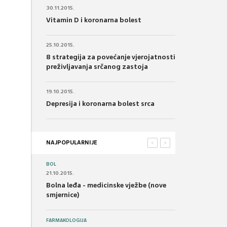
30.11.2015.
Vitamin D i koronarna bolest
25.10.2015.
8 strategija za povećanje vjerojatnosti
preživljavanja srčanog zastoja
19.10.2015.
Depresija i koronarna bolest srca
NAJPOPULARNIJE
<
>
BOL
21.10.2015.
Bolna leđa - medicinske vježbe (nove
smjernice)
FARMAKOLOGIJA