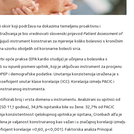
 okvir koji podržava na dokazima temeljenu proaktivnu i
istraživanja je bio vrednovati slovenski prijevod
Patient Assessment of
ljujući instrument konstruiran za mjerenje koliko bolesnici s kroničnim
a uzorku oboljelih od koronarne bolesti srca.
bi opće prakse (EPA kardio studija) je učinjena u bolesnika s
i su ispunili pismeni upitnik, koji je uključivao instrument za procjenu
ROPEP i demografske podatke. Unutarnja konzistencija izražena je s
eficijent unutar klase korelacije (ICC). Korelacija izme|u PACIC i
onstruiranog instrumenta.
tificirali broj i vrsta domena u instrumentu. Analizirani su upitnici od
 (SD 11,1 godina), 34,6% ispitanika bile su žene. 32,7% od PACIC
rnja konzistentnost cjelokupnog upitnika je ispitana, Cronbach alfa je
ena je valjanost konstruiranog kao važan i u značajnoj korelaciji izme|u
cijent korelacije =0,60, p<0,001). Faktorska analiza Principal