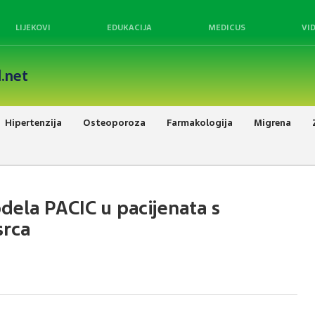
LIJEKOVI
EDUKACIJA
MEDICUS
VI
.net
Hipertenzija
Osteoporoza
Farmakologija
Migrena
dela PACIC u pacijenata s
srca