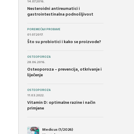
14.07.2016.
Nesteroidni antireumatici i
gastrointestinalna podnošljivost
POREMEĆAJI PROBAVE
01.07.2017.
Što su probiotici i kako se proizvode?
OSTEOPOROZA
28.06.2016.
Osteoporoza – prevencija, otkrivanje i
liječenje
OSTEOPOROZA
11.03.2022.
Vitamin D: optimalne razine i način
primjene
Medicus (1/2026)