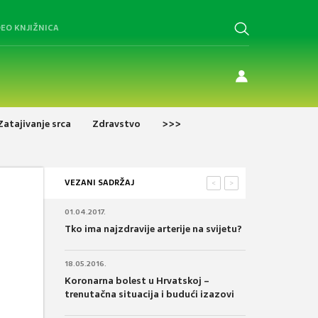
DEO KNJIŽNICA
Zatajivanje srca
Zdravstvo
>>>
VEZANI SADRŽAJ
<
>
01.04.2017.
Tko ima najzdravije arterije na svijetu?
18.05.2016.
Koronarna bolest u Hrvatskoj –
trenutačna situacija i budući izazovi