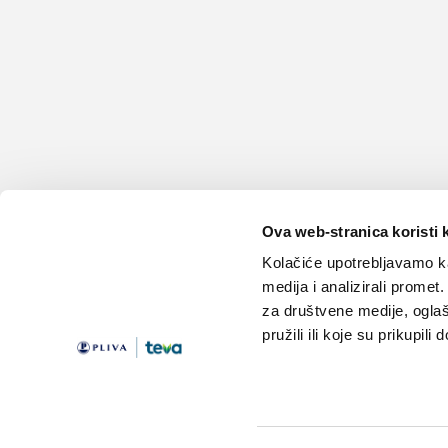
Ova web-stranica koristi 
Kolačiće upotrebljavamo ka
medija i analizirali promet
za društvene medije, oglaš
pružili ili koje su prikupili
Teme
Edukacija
Članci
Knjižnica
Vijesti
Medicus