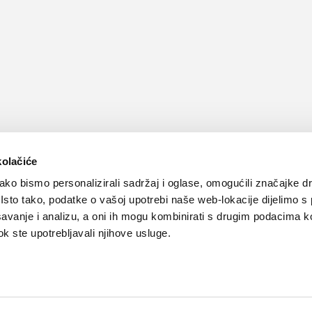
kolačiće
ko bismo personalizirali sadržaj i oglase, omogućili značajke d
. Isto tako, podatke o vašoj upotrebi naše web-lokacije dijelimo s
avanje i analizu, a oni ih mogu kombinirati s drugim podacima k
 dok ste upotrebljavali njihove usluge.
Kontakt
Oglašavanje
Impressum
Važne pravne informacije, 
Teva
Global site
PLIVAzdravlje.hr
PLIVA.hr