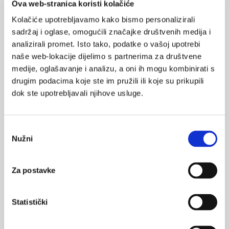
Ova web-stranica koristi kolačiće
depresiju bolesnika.
Kolačiće upotrebljavamo kako bismo personalizirali
sadržaj i oglase, omogućili značajke društvenih medija i
Edukacija iz komunikacijskih vještina
analizirali promet. Isto tako, podatke o vašoj upotrebi
naše web-lokacije dijelimo s partnerima za društvene
Komunikacija zahtijeva znanje, kompetenciju i tehničke vještine
medije, oglašavanje i analizu, a oni ih mogu kombinirati s
udružene s entuzijazmom i odgovornošću, ali uz stalnu svijest
drugim podacima koje ste im pružili ili koje su prikupili
da i mi kao zdravstveni djelatnici nosimo svoju anksioznost,
dok ste upotrebljavali njihove usluge.
strahove, depresiju, bespomoćnost i niz drugih ograničenja. Ne
zaboravimo da nisu samo bolesnici i članovi njihovih obitelji oni
koji će patiti na razne načine ako je komunikacija loša. Često će
Odabir
Nužni
liječnici koji se sami osjećaju nedovoljno kompetentnima u
pristanka
komunikaciji pokazivati simptome burn-outa i osjećati manje
zadovoljstvo poslom koji rade. Zahtjevnost i specifičnost
Za postavke
svakodnevnog posla liječnika čini nužnom potrebu edukacije iz
komunikacijskih vještina.
Statistički
I dok brojna istraživanja i klinička praksa u svijetu ukazuju na
potrebu aktivnog učenja komunikacijskih vještina svih članova