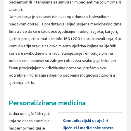
pacijentom ili intervjuima sa simuliranim pacijentima (glumcima ili
laicima).
Komunikacija je sastavni dio svakog odnosa s bolesnikom i
njegovom obitelji, a predstavlja i ključ uspjeha medicinskog tima.
Smatra se da će u četrdesetgodišnjem radnom vijeku, karijeri,
liječnik prosječno imati između 160 i 200 tisuća konzultacija, što
komunikaciju stavlja na prvo mjesto vještina kojima se liječnik
koristi u svakodnevnom radu. Suosjećanje i empatija prema
bolesnicima osnovni su zahtjev i obaveza svakog liječnika, pri
čemu procjenjujemo individualne potrebe, pružamo sve
potrebne informacije i dajemo osobama mogućnost izbora u
liječenju i skrbi.
Personalizirana medicina
Jedna od najčešćih riječi
Komunikacijski uspješni
koja se danas spominje u
liječnici i medicinske sestre
modernoj medicini je