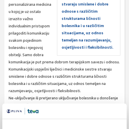
stvaraju smislene i dobre
personalizirana medicina
odnose s različitim
u kojoj je uz ostalo
strukturama ličnosti
izrazito važno
bolesnika i u različitim
individualnim pristupom
situacijama, uz odnos
prilagoditi komunikaciju
temeljen na razumijevanju,
svakom pojedinom
osjetljivosti i fleksibilnosti.
bolesniku i njegovoj
obitelji. Samo dobra
komunikacija je put prema dobrom terapijskom savezu i odnosu.
Komunikacijski uspješni liječnici i medicinske sestre stvaraju
smislene i dobre odnose s različitim strukturama ličnosti
bolesnika i u različitim situacijama, uz odnos temeljen na
razumijevanju, osjetljivosti i fleksibilnosti.
Ne-uključivanje ili pretjerano uključivanje bolesnika u donošenje
odluka može dovesti do nezadovoljstva i nesuradnje te utjecati
na ishod liječenja. Cilj je prepoznati želje bolesnika. Ako liječnik
koristi paternalistički pristup u kojem bolesnik ne sudjeluje
aktivno u donošenju odluka, to često povećava i anksioznost i