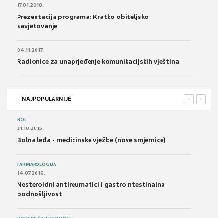
17.01.2018.
Prezentacija programa: Kratko obiteljsko
savjetovanje
04.11.2017.
Radionice za unaprjeđenje komunikacijskih vještina
NAJPOPULARNIJE
<
>
BOL
21.10.2015.
Bolna leđa - medicinske vježbe (nove smjernice)
FARMAKOLOGIJA
14.07.2016.
Nesteroidni antireumatici i gastrointestinalna
podnošljivost