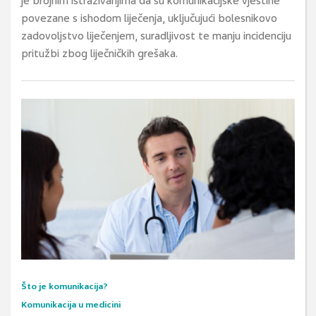
je brojnim istraživanjima da su komunikacijske vještine
povezane s ishodom liječenja, uključujući bolesnikovo
zadovoljstvo liječenjem, suradljivost te manju incidenciju
pritužbi zbog liječničkih grešaka.
Što je komunikacija?
Komunikacija u medicini