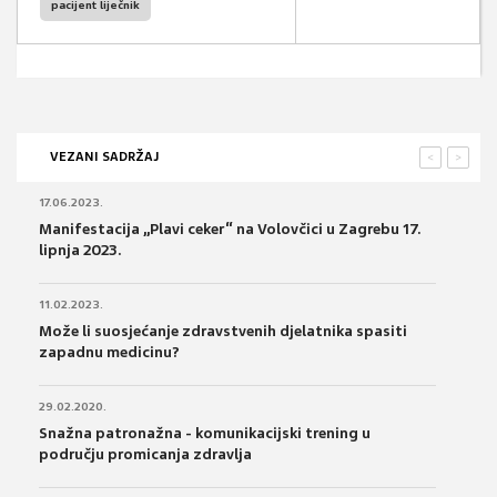
pacijent liječnik
VEZANI SADRŽAJ
<
>
17.06.2023.
Manifestacija „Plavi ceker“ na Volovčici u Zagrebu 17.
lipnja 2023.
11.02.2023.
Može li suosjećanje zdravstvenih djelatnika spasiti
zapadnu medicinu?
29.02.2020.
Snažna patronažna - komunikacijski trening u
području promicanja zdravlja