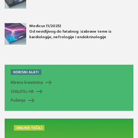
Medicus (1/2025)
Od nevidljivog do fatalnog: izabrane teme iz
kardiologije, nefrologije i endokrinologije
KORISNI ALATI
Klirens kreatinina
CHA
DS
-VA
2
2
Pušenje
ONLINE TEČAJ