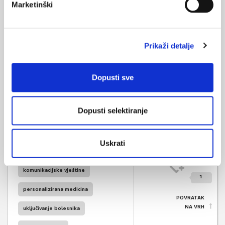
tima koji rade s bolesnicima s neizlječivim bolestima i njihovo
Marketinški
stalno usavršavanje u tom području koje utječe na sam ishod
liječenja bolesnika i stanje u Hrvatskoj je još uvijek
nezadovoljavajuće. Ne postoji razrađena dodiplomska i
Prikaži detalje
poslijediplomska edukacija zdravstvenih profesionalaca o
komunikacijskim vještinama u palijativnoj medicini, iako postoje
naznake skorog uvođenja ovih programa.
Dopusti sve
Dopusti selektiranje
komunikacija
liječnik
Uskrati
medicina
SVIĐA
MI SE
komunikacijske vještine
1
personalizirana medicina
POVRATAK
NA VRH
uključivanje bolesnika