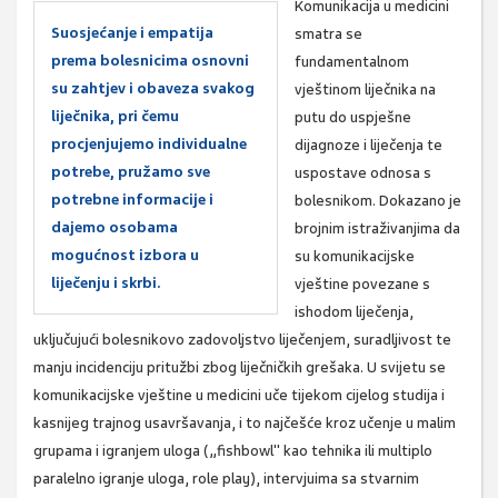
Komunikacija u medicini
Suosjećanje i empatija
smatra se
prema bolesnicima osnovni
fundamentalnom
su zahtjev i obaveza svakog
vještinom liječnika na
liječnika, pri čemu
putu do uspješne
procjenjujemo individualne
dijagnoze i liječenja te
potrebe, pružamo sve
uspostave odnosa s
potrebne informacije i
bolesnikom. Dokazano je
dajemo osobama
brojnim istraživanjima da
mogućnost izbora u
su komunikacijske
liječenju i skrbi.
vještine povezane s
ishodom liječenja,
uključujući bolesnikovo zadovoljstvo liječenjem, suradljivost te
manju incidenciju pritužbi zbog liječničkih grešaka. U svijetu se
komunikacijske vještine u medicini uče tijekom cijelog studija i
kasnijeg trajnog usavršavanja, i to najčešće kroz učenje u malim
grupama i igranjem uloga („fishbowl" kao tehnika ili multiplo
paralelno igranje uloga, role play), intervjuima sa stvarnim