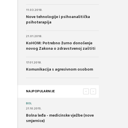
11.03.2018.
Nove tehnologije i psihoanalitička
psihoterapija
21.01.2018.
KoHOM: Potrebno žurno donošenje
novog Zakona o zdravstvenoj zaštiti
17.01.2018.
Komunikacija s agresivnom osobom
NAJPOPULARNIJE
<
>
BOL
21.10.2015.
Bolna leđa - medicinske vježbe (nove
smjernice)