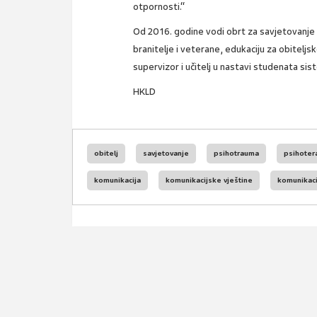
otpornosti.“
Od 2016. godine vodi obrt za savjetovanje i
branitelje i veterane, edukaciju za obiteljs
supervizor i učitelj u nastavi studenata sis
HKLD
obitelj
savjetovanje
psihotrauma
psihoter
komunikacija
komunikacijske vještine
komunikaci