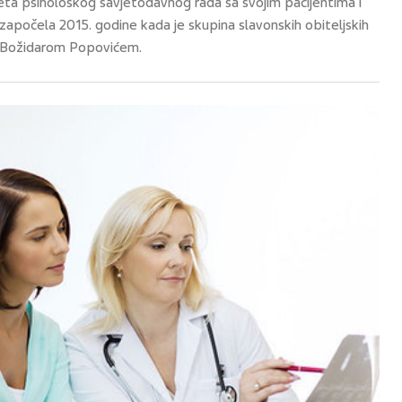
teta psihološkog savjetodavnog rada sa svojim pacijentima i
e započela 2015. godine kada je skupina slavonskih obiteljskih
jem Božidarom Popovićem.