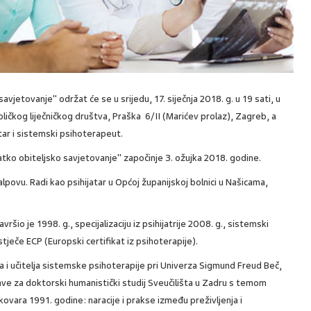
vjetovanje" održat će se u srijedu, 17. siječnja 2018. g. u 19 sati, u
ičkog liječničkog društva, Praška 6/II (Marićev prolaz), Zagreb, a
atar i sistemski psihoterapeut.
ko obiteljsko savjetovanje" započinje 3. ožujka 2018. godine.
 Valpovu. Radi kao psihijatar u Općoj županijskoj bolnici u Našicama,
ršio je 1998. g., specijalizaciju iz psihijatrije 2008. g., sistemski
tječe ECP (Europski certifikat iz psihoterapije).
a i učitelja sistemske psihoterapije pri Univerza Sigmund Freud Beč,
ijave za doktorski humanistički studij Sveučilišta u Zadru s temom
kovara 1991. godine: naracije i prakse između preživljenja i