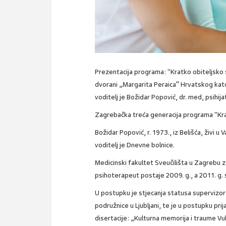
Prezentacija programa: "Kratko obiteljsko sa
dvorani „Margarita Peraica“ Hrvatskog katol
voditelj je Božidar Popović, dr. med, psihij
Zagrebačka treća generacija programa "Krat
Božidar Popović, r. 1973., iz Belišća, živi u
voditelj je Dnevne bolnice.
Medicinski fakultet Sveučilišta u Zagrebu zav
psihoterapeut postaje 2009. g., a 2011. g. s
U postupku je stjecanja statusa supervizor
podružnice u Ljubljani, te je u postupku pr
disertacije: „Kulturna memorija i traume Vu