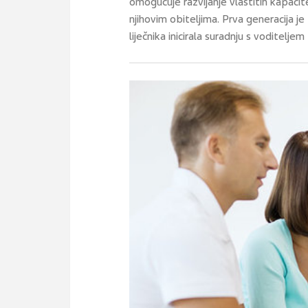
omogućuje razvijanje vlastitih kapaci
njihovim obiteljima. Prva generacija j
liječnika inicirala suradnju s voditel