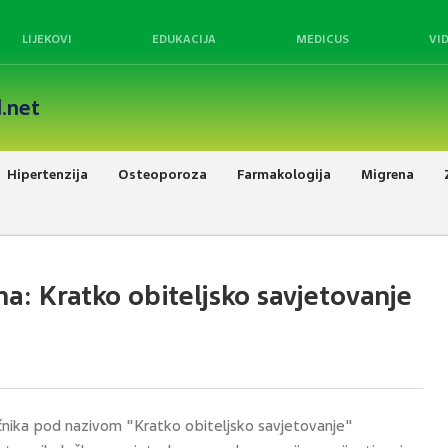
LIJEKOVI
EDUKACIJA
MEDICUS
VI
.net
Hipertenzija
Osteoporoza
Farmakologija
Migrena
a: Kratko obiteljsko savjetovanje
ječnika pod nazivom "Kratko obiteljsko savjetovanje"