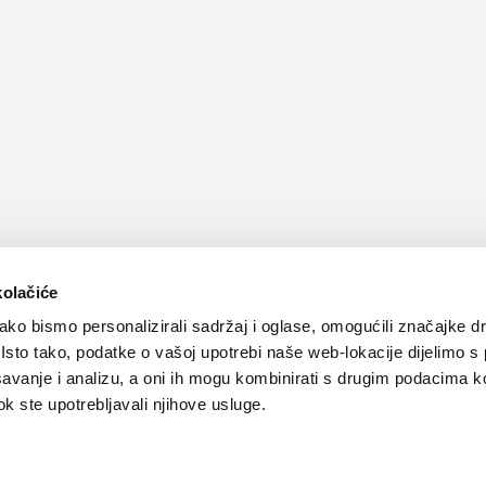
kolačiće
ko bismo personalizirali sadržaj i oglase, omogućili značajke d
. Isto tako, podatke o vašoj upotrebi naše web-lokacije dijelimo s
avanje i analizu, a oni ih mogu kombinirati s drugim podacima k
 dok ste upotrebljavali njihove usluge.
Kontakt
Oglašavanje
Impressum
Važne pravne informacije, 