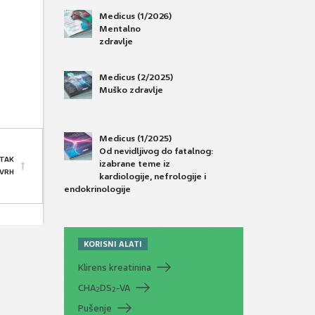
Medicus (1/2026)
Mentalno
zdravlje
Medicus (2/2025)
Muško zdravlje
Medicus (1/2025)
Od nevidljivog do fatalnog:
TAK
izabrane teme iz
 VRH
kardiologije, nefrologije i
endokrinologije
KORISNI ALATI
Klirens kreatinina
CHA
DS
-VA
2
2
Pušenje