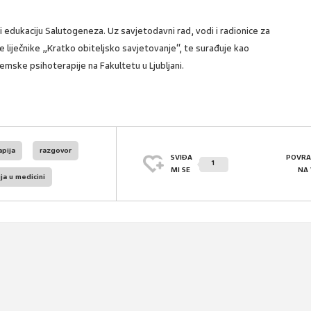
 edukaciju Salutogeneza. Uz savjetodavni rad, vodi i radionice za
ke liječnike „Kratko obiteljsko savjetovanje“, te surađuje kao
temske psihoterapije na Fakultetu u Ljubljani.
apija
razgovor
SVIĐA
POVRA
1
MI SE
NA
ja u medicini