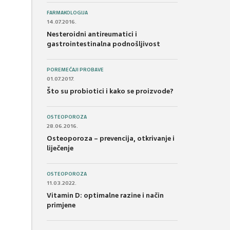
FARMAKOLOGIJA
14.07.2016.
Nesteroidni antireumatici i
gastrointestinalna podnošljivost
POREMEĆAJI PROBAVE
01.07.2017.
Što su probiotici i kako se proizvode?
OSTEOPOROZA
28.06.2016.
Osteoporoza – prevencija, otkrivanje i
liječenje
OSTEOPOROZA
11.03.2022.
Vitamin D: optimalne razine i način
primjene