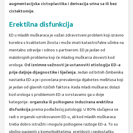
augmentacijska cistoplastika i derivacija urina sa ili bez
cistektomije.
Erektilna disfunkcija
ED u mladih muškaraca je važan zdravstveni problem koji izravno
korelira s kvalitetom života i može imati katastrofalne učinke na
mentalno zdravlje i odnos s partnerom. ED je jedan od
malobrojnih problema koji će mladog muškarca dovesti kod
urologa.
Od iznimne važnosti je ustanoviti etiologiju ED-a
prije daljnje dijagnostike i liječenja.
Jedan od bitnih čimbenika
nastanka ED-a je i povećana prevalencija dijabetes mellitusa koji
je jedan od glavnih rizičnih faktora. Kada mladi muškarac dolazi
kod urologa s problemom ED-a svrstavamo ga u dvije
kategorije:
organska ili psihogeno inducirana erektilna
disfunkcija
prema podležećoj patologiji. U 80% slučajeva se
radi o organski uzrokovanom ED-u, ali kod mladih muškaraca
treba dobro istražiti i moguće psihogene razloge ED-a. To su
obično pacijenti s komorbiditetima, pretilosti i nedostatku