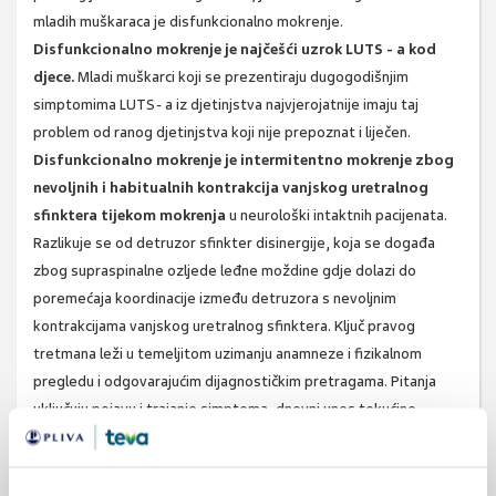
mladih muškaraca je disfunkcionalno mokrenje.
Disfunkcionalno mokrenje je najčešći uzrok LUTS - a kod
djece.
Mladi muškarci koji se prezentiraju dugogodišnjim
simptomima LUTS- a iz djetinjstva najvjerojatnije imaju taj
problem od ranog djetinjstva koji nije prepoznat i liječen.
Disfunkcionalno mokrenje je intermitentno mokrenje zbog
nevoljnih i habitualnih kontrakcija vanjskog uretralnog
sfinktera tijekom mokrenja
u neurološki intaktnih pacijenata.
Razlikuje se od detruzor sfinkter disinergije, koja se događa
zbog supraspinalne ozljede leđne moždine gdje dolazi do
poremećaja koordinacije između detruzora s nevoljnim
kontrakcijama vanjskog uretralnog sfinktera. Ključ pravog
tretmana leži u temeljitom uzimanju anamneze i fizikalnom
pregledu i odgovarajućim dijagnostičkim pretragama. Pitanja
uključuju pojavu i trajanje simptoma, dnevni unos tekućine,
dnevnici mokrenja, lijekovi, povijest seksualno prenosivih
bolesti, traume, operacije, invazivne dijagnostičke pretrage i
komorbiditete.