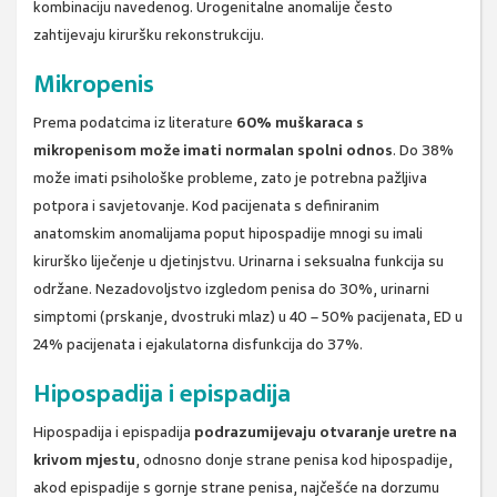
kombinaciju navedenog. Urogenitalne anomalije često
zahtijevaju kiruršku rekonstrukciju.
Mikropenis
Prema podatcima iz literature
60% muškaraca s
mikropenisom može imati normalan spolni odnos
. Do 38%
može imati psihološke probleme, zato je potrebna pažljiva
potpora i savjetovanje. Kod pacijenata s definiranim
anatomskim anomalijama poput hipospadije mnogi su imali
kirurško liječenje u djetinjstvu. Urinarna i seksualna funkcija su
održane. Nezadovoljstvo izgledom penisa do 30%, urinarni
simptomi (prskanje, dvostruki mlaz) u 40 – 50% pacijenata, ED u
24% pacijenata i ejakulatorna disfunkcija do 37%.
Hipospadija i epispadija
Hipospadija i epispadija
podrazumijevaju otvaranje uretre na
krivom mjestu
, odnosno donje strane penisa kod hipospadije,
akod epispadije s gornje strane penisa, najčešće na dorzumu