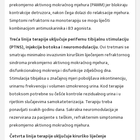
prekomjerno aktivnog mokraćnog mjehura (PAMM) jer blokiraju
kontrakcije detruzora, nakon čega dolazi do relaksacije mjehura.
Simptomi refraktorni na monoterapiju se mogu liječiti
kombinacijom antimuskarinika i B3 agonista.
Treća linija terapije uključuje perifernu tibijalnu stimulaciju
(PTNS), injekcije botoksa i neuromodulaciju.
Ovi tretmani se
smatraju minimalno invazivnim kirurškim liječenjem refraktornog
sindroma prekomjerno aktivnog mokraćnog mjehura,
disfunkcionalnog mokrenja i disfunkcije zdjeličnog dna.
Stimulacija tibijalisa u značajnoj mjeri poboljšava inkontinenciju,
urinarnu frekvenciju i volumen izmokrenog urina. Kod terapije
botoksom potrebne su češće kontrole rezidualnog urina i u
rijetkim slučajevima samokateterizacija. Terapiju treba
ponavljati svakih godinu dana. Sakralna neuromodulacija je
rezervirana za pacijente s teškim, refrakternim simptomima
prekomjerno aktivnog mokraćnog mjehura.
Četvrta linija terapije uključuje kirurško liječenje