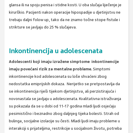
glansa ili na spoju penisa i stidne kosti. U oba slučaja liječenje je
kirurškio. Pacijenti nakon operacije hipospadije u djetinjstvu ne
trebaju daljni folow up, tako da ne znamo točne stope fistule i
strikture se javljaju do 25 % slučajeva.
Inkontinencija u adolescenata
Adolescenti koji imaju izražene simptome inkontinencije
imaju povećani rizik za mentalne probleme.
Simptomi
inkontinencije kod adolescenata su loše shvaćeni zbog
nedostatka emiprijskih dokaza. Nerijetko se pretpostavlja da
se inkontinencija riješi tijekom djetinjstva, ali perzistirajuća i
novonastala se javljaju u adolescenata. Kvalitativna istraživanja
su pokazala da se u dobi od 11-17 godina mladi ljudi osjećaju
pesimistično i beznadno zbog daljnjeg tijeka bolesti. Strah od
bulinga, socijalne izolacije su česti. Mladi ljudi imaju probleme u
interakciji s prijateljima, restrikcije u socijalnom životu, potreba