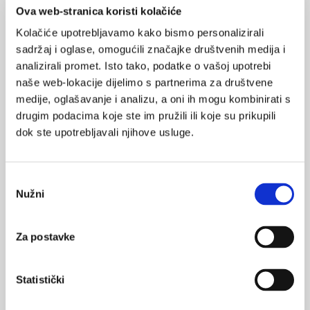
Ova web-stranica koristi kolačiće
Nakon toga slijede laboratorijski testovi sediment urina, UK,
Kolačiće upotrebljavamo kako bismo personalizirali
krvni testovi za procjenu bubrežne funkcije, elektroliti,
sadržaj i oglase, omogućili značajke društvenih medija i
hormonski status, uretrocistoskopija, slikovne metode, MSCT
analizirali promet. Isto tako, podatke o vašoj upotrebi
bez kontrasta za dijagnozu nefrolitijaze ili retrogradni
naše web-lokacije dijelimo s partnerima za društvene
uretrogram za strikturu uretre. Upitnici pri dijagnosticiranju
medije, oglašavanje i analizu, a oni ih mogu kombinirati s
simptoma inkontinencije služe za bolje razumijevanje
drugim podacima koje ste im pružili ili koje su prikupili
simptomatologije i za procjenu napretka liječenja.
Za dijagnozu
dok ste upotrebljavali njihove usluge.
disfunkcionalnog mokrenja koristimo uroflometriju, UZ
mjerenje rezidualnog urina i urodinamske studije.
Odabir
Liječenje LUTS-a kod mladih se provodi prema etiologiji
Nužni
pristanka
simptoma.
Obradom možemo otkriti specifičnu patofiziologiju
simptoma koju možemo liječiti farmakološki ili operativnim
liječenjem. Važan element u pristupu je uvjeriti naše pacijente da
Za postavke
se ne radi o karcinomu ili neizlječivom stanju.
Prva linija terapije uključuje bihevioralnu terapiju koja
Statistički
uključuje nekirurške i nefarmakološke strategije
za