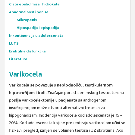
Cista epididimisa i hidrokela
Abnormalnosti penisa
Mikropenis
Hipospadija i epispadija
Inkontinencija u adolescenata
LUTS
Erektilna disfunkcija
Literatura
Varikocela
Varikocela se povezuje s neplodnošću, testikularnom
hipotrofijom i boli.
Značajan porast serumskog testosterona
poslije varikocelektomije u pacijenata sa androgenom
insuficijencijom može otvoriti alternativni tretman za
hipogonadizam. Incidencija varikocele kod adolescenata je 15 –
20%. Kod adolescenata koji se prezentiraju varikocelom učini se
fizikalni pregled, izmjeri se volumen testisa i UZ skrotuma. Ako