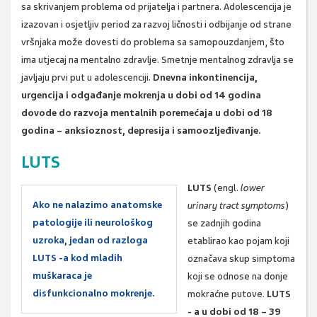
sa skrivanjem problema od prijatelja i partnera. Adolescencija je
izazovan i osjetljiv period za razvoj ličnosti i odbijanje od strane
vršnjaka može dovesti do problema sa samopouzdanjem, što
ima utjecaj na mentalno zdravlje. Smetnje mentalnog zdravlja se
javljaju prvi put u adolescenciji.
Dnevna inkontinencija,
urgencija i odgađanje mokrenja u dobi od 14 godina
dovode do razvoja mentalnih poremećaja u dobi od 18
godina – anksioznost, depresija i samoozljeđivanje.
LUTS
LUTS
(engl.
lower
Ako ne nalazimo anatomske
urinary tract symptoms
)
patologije ili neurološkog
se zadnjih godina
uzroka, jedan od razloga
etablirao kao pojam koji
LUTS -a kod mladih
označava skup simptoma
muškaraca je
koji se odnose na donje
disfunkcionalno mokrenje.
mokraćne putove.
LUTS
- a u dobi od 18 – 39