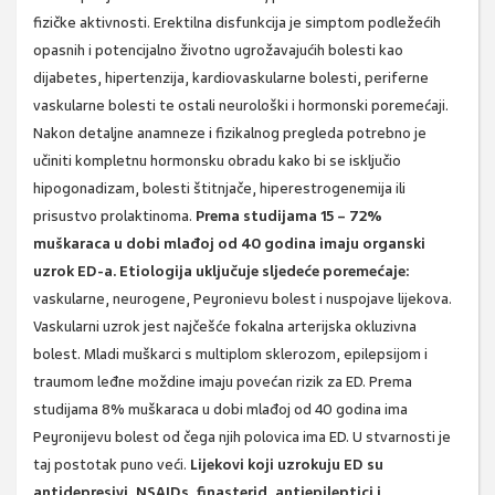
fizičke aktivnosti. Erektilna disfunkcija je simptom podležećih
opasnih i potencijalno životno ugrožavajućih bolesti kao
dijabetes, hipertenzija, kardiovaskularne bolesti, periferne
vaskularne bolesti te ostali neurološki i hormonski poremećaji.
Nakon detaljne anamneze i fizikalnog pregleda potrebno je
učiniti kompletnu hormonsku obradu kako bi se isključio
hipogonadizam, bolesti štitnjače, hiperestrogenemija ili
prisustvo prolaktinoma.
Prema studijama 15 – 72%
muškaraca u dobi mlađoj od 40 godina imaju organski
uzrok ED-a.
Etiologija uključuje sljedeće poremećaje:
vaskularne, neurogene, Peyronievu bolest i nuspojave lijekova.
Vaskularni uzrok jest najčešće fokalna arterijska okluzivna
bolest. Mladi muškarci s multiplom sklerozom, epilepsijom i
traumom leđne moždine imaju povećan rizik za ED. Prema
studijama 8% muškaraca u dobi mlađoj od 40 godina ima
Peyronijevu bolest od čega njih polovica ima ED. U stvarnosti je
taj postotak puno veći.
Lijekovi koji uzrokuju ED su
antidepresivi, NSAIDs, finasterid, antiepileptici i