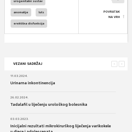
urogenitalni sustav
POVRATAK
anomalije
luts
NA VRH
erektilna disfunkcija
VEZANI SADRŽAJ
<
>
11.03.2024.
Urinarna inkontinencija
26.02.2024.
Tadalafil u liječenju urološkog bolesnika
03.03.2023.
Inicijalni rezultati mikrokirurškog liječenja varikokele
u djece i adolescenata