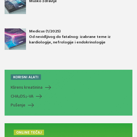
Muško zdravlje
Medicus (1/2025)
Od nevidljivog do fatalnog: izabrane teme iz
kardiologije, nefrologije i endokrinologije
KORISNI ALATI
Klirens kreatinina
CHA
DS
-VA
2
2
Pušenje
ONLINE TEČAJ