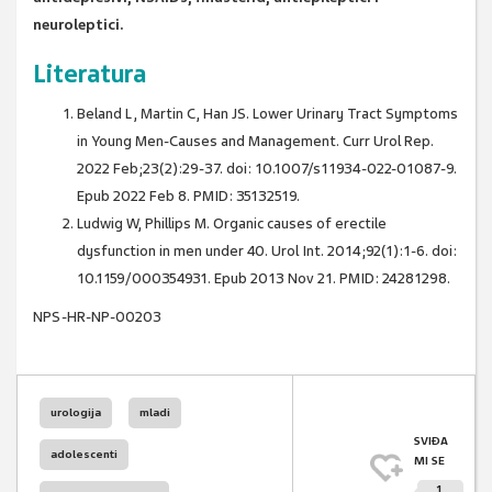
neuroleptici.
Literatura
Beland L, Martin C, Han JS. Lower Urinary Tract Symptoms
in Young Men-Causes and Management. Curr Urol Rep.
2022 Feb;23(2):29-37. doi: 10.1007/s11934-022-01087-9.
Epub 2022 Feb 8. PMID: 35132519.
Ludwig W, Phillips M. Organic causes of erectile
dysfunction in men under 40. Urol Int. 2014;92(1):1-6. doi:
10.1159/000354931. Epub 2013 Nov 21. PMID: 24281298.
NPS-HR-NP-00203
urologija
mladi
SVIĐA
adolescenti
MI SE
1