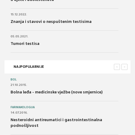
15.12.2022.
Znanja i stavovi o nespuštenim testisima
05.05.2021.
Tumori testisa
NAJPOPULARNIJE
<
>
BOL
21.10.2015.
Bolna leđa - medicinske vježbe (nove smjernice)
FARMAKOLOGIJA
14.07.2016.
Nesteroidni antireumatici i gastrointestinalna
podnošljivost