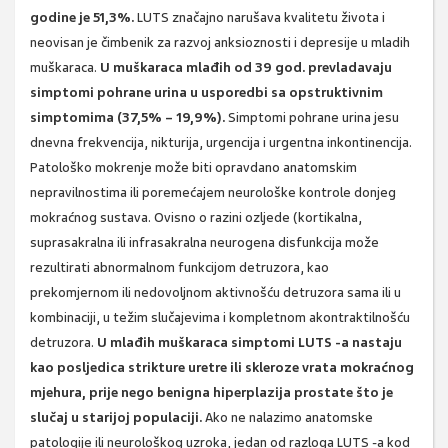
godine je 51,3%.
LUTS značajno narušava kvalitetu života i
neovisan je čimbenik za razvoj anksioznosti i depresije u mladih
muškaraca.
U muškaraca mlađih od 39 god. prevladavaju
simptomi pohrane urina u usporedbi sa opstruktivnim
simptomima (37,5% – 19,9%).
Simptomi pohrane urina jesu
dnevna frekvencija, nikturija, urgencija i urgentna inkontinencija.
Patološko mokrenje može biti opravdano anatomskim
nepravilnostima ili poremećajem neurološke kontrole donjeg
mokraćnog sustava. Ovisno o razini ozljede (kortikalna,
suprasakralna ili infrasakralna neurogena disfunkcija može
rezultirati abnormalnom funkcijom detruzora, kao
prekomjernom ili nedovoljnom aktivnošću detruzora sama ili u
kombinaciji, u težim slučajevima i kompletnom akontraktilnošću
detruzora.
U mlađih muškaraca simptomi LUTS -a nastaju
kao posljedica strikture uretre ili skleroze vrata mokraćnog
mjehura, prije nego benigna hiperplazija prostate što je
slučaj u starijoj populaciji.
Ako ne nalazimo anatomske
patologije ili neurološkog uzroka, jedan od razloga LUTS -a kod