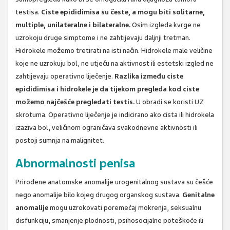
testisa.
Ciste epididimisa su česte, a mogu biti solitarne,
multiple, unilateralne i bilateralne.
Osim izgleda kvrge ne
uzrokoju druge simptome i ne zahtijevaju daljnji tretman.
Hidrokele možemo tretirati na isti način. Hidrokele male veličine
koje ne uzrokuju bol, ne utječu na aktivnost ili estetski izgled ne
zahtijevaju operativno liječenje.
Razlika između ciste
epididimisa i hidrokele je da tijekom pregleda kod ciste
možemo najčešće pregledati testis.
U obradi se koristi UZ
skrotuma. Operativno liječenje je indicirano ako cista ili hidrokela
izaziva bol, veličinom ograničava svakodnevne aktivnosti ili
postoji sumnja na malignitet.
Abnormalnosti penisa
Prirođene anatomske anomalije urogenitalnog sustava su češće
nego anomalije bilo kojeg drugog organskog sustava.
Genitalne
anomalije
mogu uzrokovati poremećaj mokrenja, seksualnu
disfunkciju, smanjenje plodnosti, psihosocijalne poteškoće ili