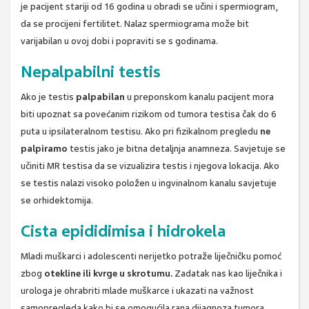
je pacijent stariji od 16 godina u obradi se učini i spermiogram,
da se procijeni fertilitet. Nalaz spermiograma može bit
varijabilan u ovoj dobi i popraviti se s godinama.
Nepalpabilni testis
Ako je testis
palpabilan
u preponskom kanalu pacijent mora
biti upoznat sa povećanim rizikom od tumora testisa čak do 6
puta u ipsilateralnom testisu. Ako pri fizikalnom pregledu
ne
palpiramo
testis jako je bitna detaljnja anamneza. Savjetuje se
učiniti MR testisa da se vizualizira testis i njegova lokacija. Ako
se testis nalazi visoko položen u ingvinalnom kanalu savjetuje
se orhidektomija.
Cista epididimisa i hidrokela
Mladi muškarci i adolescenti nerijetko potraže liječničku pomoć
zbog
otekline ili kvrge u skrotumu.
Zadatak nas kao liječnika i
urologa je ohrabriti mlade muškarce i ukazati na važnost
samopregleda kako bi se omogućila rana dijagnoza tumora