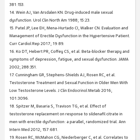
381:153.
14. Wein AJ, Van Arsdalen KN. Drug-induced male sexual
dysfunction. Urol Clin North Am 1988; 15:23.
15. Patel JP, Lee EH, Mena-Hurtado CI, Walker CN. Evaluation and
Management of Erectile Dysfunction in the Hypertensive Patient.
Curr Cardiol Rep 2017; 19:89.
16. Ko DT, Hebert PR, Coffey CS, et al. Beta-blocker therapy and
symptoms of depression, fatigue, and sexual dysfunction. JAMA
2002; 288:351.
17. Cunningham GR, Stephens-Shields AJ, Rosen RC, et al.
Testosterone Treatment and Sexual Function in Older Men With
Low Testosterone Levels. J Clin Endocrinol Metab 2016;
101:3096.
18. Spitzer M, Basaria S, Travison TG, et al. Effect of
testosterone replacement on response to sildenafil citrate in
men with erectile dysfunction: a parallel, randomized trial. Ann
Intern Med 2012; 157:681.
19. Rosen RC, McMahon CG, Niederberger C, et al. Correlates to