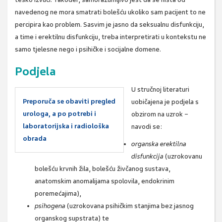
navedenog ne mora smatrati bolešću ukoliko sam pacijent to ne
percipira kao problem. Sasvim je jasno da seksualnu disfunkciju,
a time i erektilnu disfunkciju, treba interpretirati u kontekstu ne
samo tjelesne nego i psihičke i socijalne domene.
Podjela
U stručnoj literaturi
Preporuča se obaviti pregled
uobičajena je podjela s
urologa, a po potrebi i
obzirom na uzrok −
laboratorijska i radiološka
navodi se:
obrada
organska erektilna
disfunkcija
(uzrokovanu
bolešću krvnih žila, bolešću živčanog sustava,
anatomskim anomalijama spolovila, endokrinim
poremećajima),
psihogena
(uzrokovana psihičkim stanjima bez jasnog
organskog supstrata) te