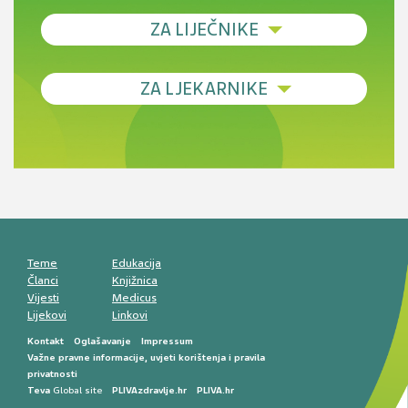
ZA LIJEČNIKE
Debljina - od prevencije do personalizirane
ZA LJEKARNIKE
terapije
Novi pogled na migrenu: komorbiditeti, spolne
razlike i nove terapije
Antikoagulansi u ljekarničkoj praksi –
komunikacija, adherencija i sigurnost
Muško urološko zdravlje: od funkcionalnih
smetnji do rane onkološke dijagnostike
Mentalno zdravlje muškaraca: skriveni rizici i
kliničke posljedice
Životni stil i kardiovaskularno zdravlje
muškaraca
Teme
Edukacija
Članci
Knjižnica
Vijesti
Medicus
Lijekovi
Linkovi
Kontakt
Oglašavanje
Impressum
Važne pravne informacije, uvjeti korištenja i pravila
privatnosti
Teva
Global site
PLIVAzdravlje.hr
PLIVA.hr