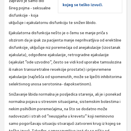
zapravo je samo dio
kojeg se teško izvući.
šireg pojma - seksualne
disfunkcije - koja
uključuje i ejakulatornu disfunkciju te snižen libido.
Ejakulatorna disfunkcija nešto je o čemu se manje priča s
obzirom da je ipak za pacijenta manje neprihvatljiva od erektilne
disfunkcije, uključuje niz poremećaja od anejakulacije (izostanak
ejakulata), odgođene ejakulacije, retrogradne ejakulacije
(ejakulat “ode uzvodno”, često se vidi kod uporabe tamsulozina
ili nakon transuretralne resekcije prostate) i prijevremene
ejakulacije (najčešća od spomenutih, može se liječiti inhibitorima
selektivnog unosa serotonina- dapoksetinom).
Snižavanje libida normalna je posljedica starenja, ali je i ponekad
normalna pojava u stresnim situacijama, sistemskim bolestima i
nekim psihičkim poremećajima, na što se dodatno može
nadovezati i strah od “neuspjeha u krevetu” koji neminovno
samo pogoršavaju situaciju stvarajući zatvoreni krug iz kojeg se
teško izvući. Također, samorazumljivo jest da se ništa od