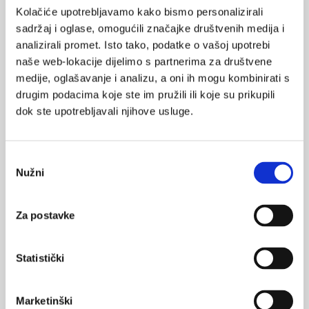
Kolačiće upotrebljavamo kako bismo personalizirali
dostatna za spolni akt. U usporedbi s PDE5 inhibitorima,
sadržaj i oglase, omogućili značajke društvenih medija i
bolesnici češće navode neprirodan osjećaj, bol te nepotpun
analizirali promet. Isto tako, podatke o vašoj upotrebi
rigiditet spongioznog tijela (
glansa penisa
), a prema literaturi
naše web-lokacije dijelimo s partnerima za društvene
češća je pojava prijapizma (nevoljna erekcija u trajanju dužem od
medije, oglašavanje i analizu, a oni ih mogu kombinirati s
4 sata) i fibroza kavernoznih tijela kod dugotrajne uporabe.
drugim podacima koje ste im pružili ili koje su prikupili
Nadomjesna hormonska terapija rezervirana je isključivo za
dok ste upotrebljavali njihove usluge.
slučajeve u kojima je u sklopu obrade dokazan hipogonadizam
(snižena razina testosterona), izolirano ili kombinirano s
manjkom drugih hormona, kada se preporuča multidisciplinarni
Odabir
pristup pacijentu. Na raspolaganju su razni načini aplikacije
Nužni
pristanka
testosterona- kao depot preparati koji se primjenjuju
intramuskularno ili supkutano od jednom tjedno do dvaput
Za postavke
godišnje, kao topički preparati u obliku transdermalnih flastera
ili gelova, ili u obliku tableta.
Statistički
Nemedikamentozno liječenje
Uz medikamentoznu terapiju od pomoći mogu biti i penilne
Marketinški