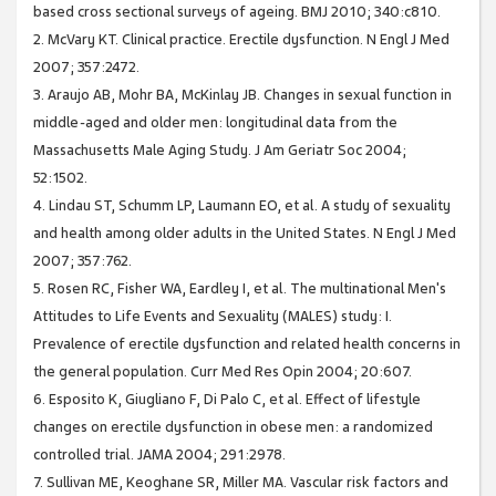
based cross sectional surveys of ageing. BMJ 2010; 340:c810.
2. McVary KT. Clinical practice. Erectile dysfunction. N Engl J Med
2007; 357:2472.
3. Araujo AB, Mohr BA, McKinlay JB. Changes in sexual function in
middle-aged and older men: longitudinal data from the
Massachusetts Male Aging Study. J Am Geriatr Soc 2004;
52:1502.
4. Lindau ST, Schumm LP, Laumann EO, et al. A study of sexuality
and health among older adults in the United States. N Engl J Med
2007; 357:762.
5. Rosen RC, Fisher WA, Eardley I, et al. The multinational Men's
Attitudes to Life Events and Sexuality (MALES) study: I.
Prevalence of erectile dysfunction and related health concerns in
the general population. Curr Med Res Opin 2004; 20:607.
6. Esposito K, Giugliano F, Di Palo C, et al. Effect of lifestyle
changes on erectile dysfunction in obese men: a randomized
controlled trial. JAMA 2004; 291:2978.
7. Sullivan ME, Keoghane SR, Miller MA. Vascular risk factors and