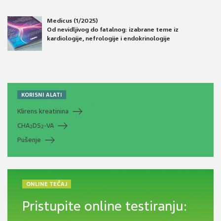
Medicus (1/2025)
Od nevidljivog do fatalnog: izabrane teme iz
kardiologije, nefrologije i endokrinologije
KORISNI ALATI
Klirens kreatinina
CHA
DS
-VA
2
2
Pušenje
ONLINE TEČAJ
Pristupite online testiranju: