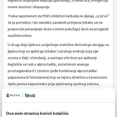
Najčešće nuspojave uključuju glavobolju, crvenilo lica, kongestiju
nosne sluznice i dispepsiju.
Treba napomenuti da PDE5 inhibitori katkada ne djeluju „iz prve“
te je potrebno i do nekoliko zasebnih primjena (nikako se ne
preporuča ponavljanje doze u istom pokušaju) da bi se proglasili
neučinkovitima.
U drugu liniju lijekova za liječenje erektilne disfunkcije ubrajaju se
lijekovi koji se apliciraju lokalno i uzrokuju erekciju koja nije
ovisna o želji i stimulaciji, a nastupa vrlo brzo po aplikaciji.
Najčešće se radi o alprostadilu, sintetskom analogu
prostaglandina E1 (znatno rjeđe kombinaciji alprostadila i
papaverina ili fentolamina) koji se injicira direktno u kavernozno
tijelo penisa neposredno prije planiranog spolnog odnosa,
znatno rjeđe se koriste intrauretralni supozitoriji i gelovi s
alprostadilom zbog manje komparativne učinkovitosti. Kod
takvog oblika liječenja potrebna je edukacija pacijenta zbog
čega je prva primjena najčešće u urološkoj ambulanti uz liječnički
Ova web-stranica koristi kolačiće
nadzor. Oko 80% pacijenata ovim se načinom postiže erekciju