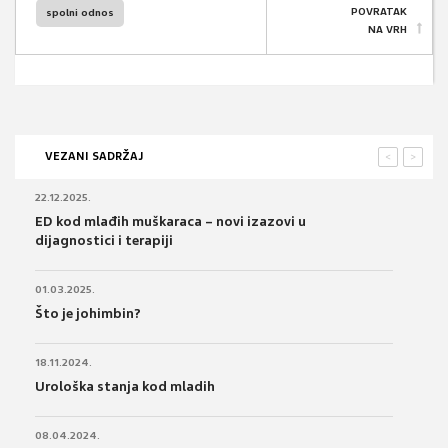
POVRATAK
spolni odnos
NA VRH
VEZANI SADRŽAJ
<
>
22.12.2025.
ED kod mlađih muškaraca – novi izazovi u
dijagnostici i terapiji
01.03.2025.
Što je johimbin?
18.11.2024.
Urološka stanja kod mladih
08.04.2024.