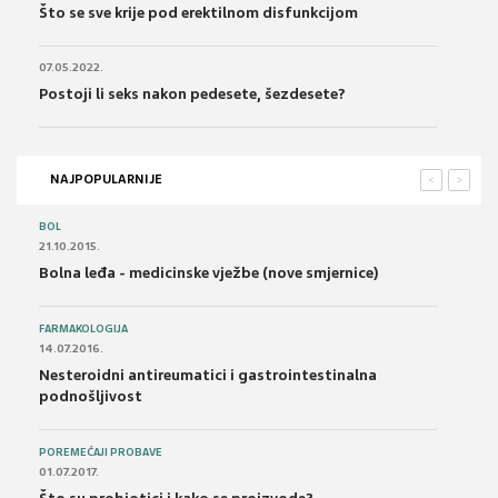
Što se sve krije pod erektilnom disfunkcijom
07.05.2022.
Postoji li seks nakon pedesete, šezdesete?
NAJPOPULARNIJE
<
>
BOL
21.10.2015.
Bolna leđa - medicinske vježbe (nove smjernice)
FARMAKOLOGIJA
14.07.2016.
Nesteroidni antireumatici i gastrointestinalna
podnošljivost
POREMEĆAJI PROBAVE
01.07.2017.