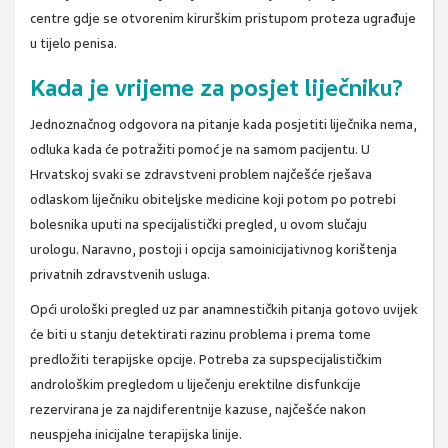
centre gdje se otvorenim kirurškim pristupom proteza ugrađuje
u tijelo penisa.
Kada je vrijeme za posjet liječniku?
Jednoznačnog odgovora na pitanje kada posjetiti liječnika nema,
odluka kada će potražiti pomoć je na samom pacijentu. U
Hrvatskoj svaki se zdravstveni problem najčešće rješava
odlaskom liječniku obiteljske medicine koji potom po potrebi
bolesnika uputi na specijalistički pregled, u ovom slučaju
urologu. Naravno, postoji i opcija samoinicijativnog korištenja
privatnih zdravstvenih usluga.
Opći urološki pregled uz par anamnestičkih pitanja gotovo uvijek
će biti u stanju detektirati razinu problema i prema tome
predložiti terapijske opcije. Potreba za supspecijalističkim
androloškim pregledom u liječenju erektilne disfunkcije
rezervirana je za najdiferentnije kazuse, najčešće nakon
neuspjeha inicijalne terapijska linije.