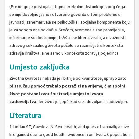
(Pre)dugo je postojala stigma erektilne disfunkcije zbog čega
se nije dovoljno jasno i otvoreno govorilo o tom problemu u
javnosti, zanemarivala se psihološka i socijalna komponenta koju
je za sobom ona povlačila. Srećom, vremena su se promijenila,
informacije su dostupnije, tržište se liberaliziralo, a o važnosti
zdravog seksualnog života počelo se razmišljati u kontekstu
zdravlja društva, a ne samo u kontekstu zdravlja pojedinca.
Umjesto zaključka
Životna kvaliteta nekada je i bitnija od kvantitete, upravo zato
bi stručnu pomoć trebalo potražiti na vrijeme, čim spolni
život postane izvor frustracije umjesto izvora
zadovoljstva.
Jer život je ljepši kad si zadovoljan. I zadovoljen.
Literatura
1. Lindau ST, Gavrilova N. Sex, health, and years of sexually active
life gained due to good health: evidence from two US population