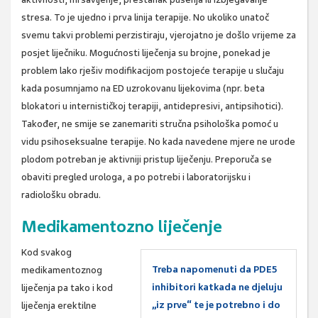
stresa. To je ujedno i prva linija terapije. No ukoliko unatoč
svemu takvi problemi perzistiraju, vjerojatno je došlo vrijeme za
posjet liječniku. Mogućnosti liječenja su brojne, ponekad je
problem lako rješiv modifikacijom postojeće terapije u slučaju
kada posumnjamo na ED uzrokovanu lijekovima (npr. beta
blokatori u internističkoj terapiji, antidepresivi, antipsihotici).
Također, ne smije se zanemariti stručna psihološka pomoć u
vidu psihoseksualne terapije. No kada navedene mjere ne urode
plodom potreban je aktivniji pristup liječenju. Preporuča se
obaviti pregled urologa, a po potrebi i laboratorijsku i
radiološku obradu.
Medikamentozno liječenje
Kod svakog
Treba napomenuti da PDE5
medikamentoznog
inhibitori katkada ne djeluju
liječenja pa tako i kod
„iz prve“ te je potrebno i do
liječenja erektilne