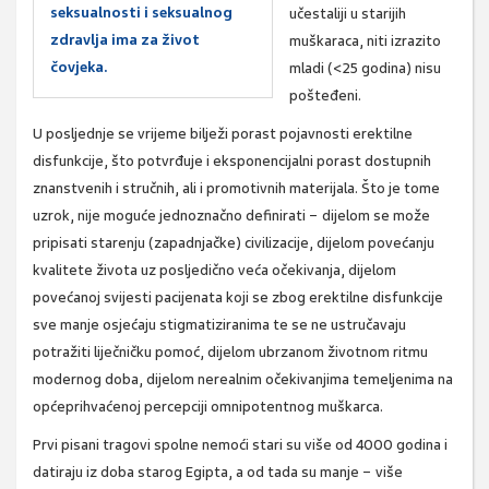
seksualnosti i seksualnog
učestaliji u starijih
zdravlja ima za život
muškaraca, niti izrazito
čovjeka.
mladi (<25 godina) nisu
pošteđeni.
U posljednje se vrijeme bilježi porast pojavnosti erektilne
disfunkcije, što potvrđuje i eksponencijalni porast dostupnih
znanstvenih i stručnih, ali i promotivnih materijala. Što je tome
uzrok, nije moguće jednoznačno definirati − dijelom se može
pripisati starenju (zapadnjačke) civilizacije, dijelom povećanju
kvalitete života uz posljedično veća očekivanja, dijelom
povećanoj svijesti pacijenata koji se zbog erektilne disfunkcije
sve manje osjećaju stigmatiziranima te se ne ustručavaju
potražiti liječničku pomoć, dijelom ubrzanom životnom ritmu
modernog doba, dijelom nerealnim očekivanjima temeljenima na
općeprihvaćenoj percepciji omnipotentnog muškarca.
Prvi pisani tragovi spolne nemoći stari su više od 4000 godina i
datiraju iz doba starog Egipta, a od tada su manje − više