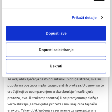
vakumske pumpe koje izazivanjem negativnog tlaka u penisu
potiču dotok venske krvi i uzrokuju dostatnu erekciju u preko
70% bolesnika. Potom se postavlja elastični penoskrotalni
Prikaži detalje
prsten s ciljem sprječavanja venskog odtoka. Prsten bi trebalo
ukloniti unutar 30 minuta kako bi se omogućila normalna krvna
opskrba spolovila.
Dopusti sve
Zadnja linija terapije odnosi se na kirurško liječenje, obično joj se
pristupa kada ranije navedeni oblici liječenja podbace. Ukoliko se
Dopusti selektiranje
radi od vaskulogenoj ED (uzrokovanoj bolešću krvnih žila), nakon
ekstezivne uroradiološke obrade, u pomno odabranih se
Uskrati
bolesnika, može pokušati arterijska revaskularizacija i/ili venska
rekonstrukcija s diskutabilnim krajnjim rezultatima. Zbog toga
se ovaj oblik liječenja ne izvodi rutinski. S druge strane, sve su
popularniji postupci implantacije penilnih proteza. U osnovi su to
uređaji koji se upumpavanjem zraka ukrućuju (insuflirajuća
proteza, dvo- ili trokomponentna) ili se promjenom položaja
vertikaliziraju (semi-rigidna proteza) simulirajući na taj način
erekciju. Takav oblik liječenja rezerviran je za specijalizirane