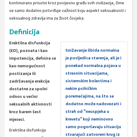
kontinuirano prisutni kroz povijesnu građu svih civilizacija, čime
se samo dodatno potvrđuje važnost koju aspekt seksualnosti i
seksualnog zdravlja ima za život čovjeka.
Definicija
Erektilna disfunkcija
Snižavanje libida normalna
(ED), poznata i kao
je posljedica starenja, ali je i
impotencija, definira se
ponekad normalna pojava u
kao nemogućnost
stresnim situacijama,
postizanja ili
sistemskim bolestima i
zadržavanja erekcije
nekim psihičkim
dostatne za spolni
poremećajima, na što se
odnos u većini
dodatno može nadovezati i
seksualnih aktivnosti
strah od “neuspjeha u
kroz barem šest
krevetu” koji neminovno
mjeseci.
samo pogoršavaju situaciju
Erektilna disfunkcija
stvarajući zatvoreni krug iz