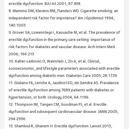
erectile dysfunction. BJU Int 2001; 87:838.
8. Mannino DM, Klevens RM, Flanders WD. Cigarette smoking: an
independent risk factor for impotence? Am J Epidemiol 1994;
140:1003.
9. Grover SA, Lowensteyn I, Kaouache M, et al. The prevalence of
erectile dysfunction in the primary care setting: importance of
risk factors for diabetes and vascular disease. Arch Intern Med
2006; 166:213.
10. Kalter-Leibovici O, Wainstein J, Ziv A, et al. Clinical,
socioeconomic, and lifestyle parameters associated with erectile
dysfunction among diabetic men. Diabetes Care 2005; 28:1739.
11. Giuliano FA, Leriche A, Jaudinot EO, de Gendre AS. Prevalence
of erectile dysfunction among 7689 patients with diabetes or
hypertension, or both. Urology 2004; 64:1196.
12. Thompson IM, Tangen CM, Goodman PJ, et al. Erectile
dysfunction and subsequent cardiovascular disease. JAMA 2005;
294:2996.
13. Shamloul R, Ghanem H. Erectile dysfunction. Lancet 2013;