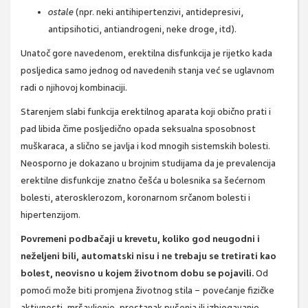
ostale
(npr. neki antihipertenzivi, antidepresivi,
antipsihotici, antiandrogeni, neke droge, itd).
Unatoč gore navedenom, erektilna disfunkcija je rijetko kada
posljedica samo jednog od navedenih stanja već se uglavnom
radi o njihovoj kombinaciji.
Starenjem slabi funkcija erektilnog aparata koji obično prati i
pad libida čime posljedično opada seksualna sposobnost
muškaraca, a slično se javlja i kod mnogih sistemskih bolesti.
Neosporno je dokazano u brojnim studijama da je prevalencija
erektilne disfunkcije znatno češća u bolesnika sa šećernom
bolesti, aterosklerozom, koronarnom srčanom bolesti i
hipertenzijom.
Povremeni podbačaji u krevetu, koliko god neugodni i
neželjeni bili, automatski nisu i ne trebaju se tretirati kao
bolest, neovisno u kojem životnom dobu se pojavili.
Od
pomoći može biti promjena životnog stila − povećanje fizičke
aktivnosti, mršavljenje, prestanak pušenja ili izbjegavanje