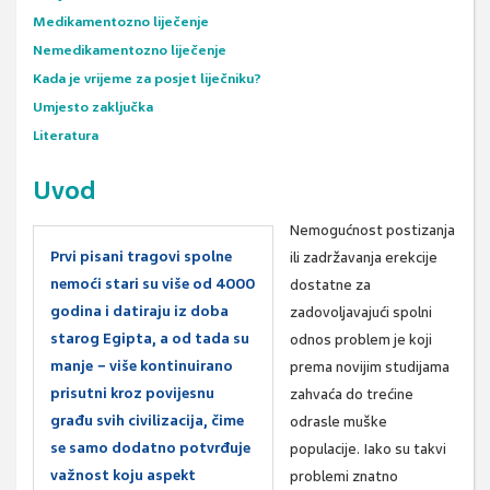
Medikamentozno liječenje
Nemedikamentozno liječenje
Kada je vrijeme za posjet liječniku?
Umjesto zaključka
Literatura
Uvod
Nemogućnost postizanja
Prvi pisani tragovi spolne
ili zadržavanja erekcije
nemoći stari su više od 4000
dostatne za
godina i datiraju iz doba
zadovoljavajući spolni
starog Egipta, a od tada su
odnos problem je koji
manje − više kontinuirano
prema novijim studijama
prisutni kroz povijesnu
zahvaća do trećine
građu svih civilizacija, čime
odrasle muške
se samo dodatno potvrđuje
populacije. Iako su takvi
važnost koju aspekt
problemi znatno