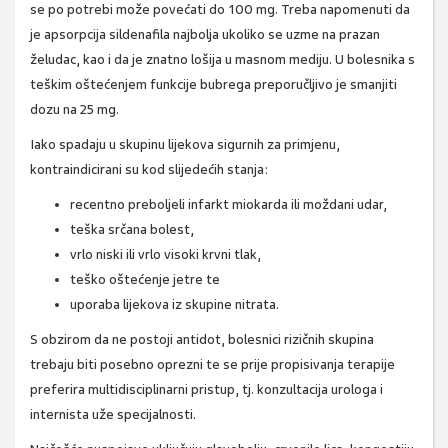
se po potrebi može povećati do 100 mg. Treba napomenuti da
je apsorpcija sildenafila najbolja ukoliko se uzme na prazan
želudac, kao i da je znatno lošija u masnom mediju. U bolesnika s
teškim oštećenjem funkcije bubrega preporučljivo je smanjiti
dozu na 25 mg.
Iako spadaju u skupinu lijekova sigurnih za primjenu,
kontraindicirani su kod slijedećih stanja:
recentno preboljeli infarkt miokarda ili moždani udar,
teška srčana bolest,
vrlo niski ili vrlo visoki krvni tlak,
teško oštećenje jetre te
uporaba lijekova iz skupine nitrata.
S obzirom da ne postoji antidot, bolesnici rizičnih skupina
trebaju biti posebno oprezni te se prije propisivanja terapije
preferira multidisciplinarni pristup, tj. konzultacija urologa i
internista uže specijalnosti.