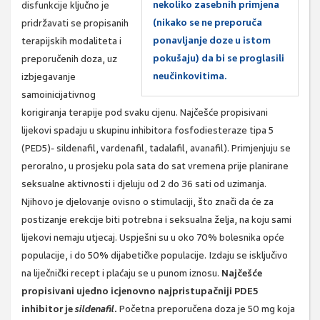
nekoliko zasebnih primjena
disfunkcije ključno je
(nikako se ne preporuča
pridržavati se propisanih
ponavljanje doze u istom
terapijskih modaliteta i
pokušaju) da bi se proglasili
preporučenih doza, uz
neučinkovitima.
izbjegavanje
samoinicijativnog
korigiranja terapije pod svaku cijenu. Najčešće propisivani
lijekovi spadaju u skupinu inhibitora fosfodiesteraze tipa 5
(PED5)- sildenafil, vardenafil, tadalafil, avanafil). Primjenjuju se
peroralno, u prosjeku pola sata do sat vremena prije planirane
seksualne aktivnosti i djeluju od 2 do 36 sati od uzimanja.
Njihovo je djelovanje ovisno o stimulaciji, što znači da će za
postizanje erekcije biti potrebna i seksualna želja, na koju sami
lijekovi nemaju utjecaj. Uspješni su u oko 70% bolesnika opće
populacije, i do 50% dijabetičke populacije. Izdaju se isključivo
na liječnički recept i plaćaju se u punom iznosu.
Najčešće
propisivani ujedno icjenovno najpristupačniji PDE5
inhibitor je
sildenafil.
Početna preporučena doza je 50 mg koja