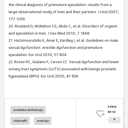
the clinical diagnosis of premature ejaculation: results from a
large observational study of men and their partners. J Urol 2007;
177:1059.
20. Rowland D, McMahon CG, Abdo C, et al. Disorders of orgasm
and ejaculation in men. J Sex Med 2010; 7:1668.
21. Hatzimouratidis K, Amar E, Eardley I, et al. Guidelines on male
sexual dysfunction: erectile dysfunction and premature
ejaculation. Eur Urol 2010; 57:804.
22. Rosen RC, Giuliano F, Carson CC. Sexual dysfunction and lower
urinary tract symptoms (LUTS) associated with benign prostatic
hyperplasia (BPH). Eur Urol 2005; 47:824.
SVIĐA
erektilna disfunkcija
MI SE
4
sildenafil
erekcija