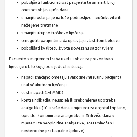
poboljšati funkcionalnost pacijenta te smanjiti broj
onesposobljavajućih dana
smanjiti oslanjanje na loše podnošljive, neučinkovite ili
neželjene tretmane
smanjiti ukupne troškove liječenja
omogućiti pacijentima da upravljaju vlastitom bolešću
poboljšati kvalitetu života povezanu sa zdravljem
Pacijente s migrenom treba uzeti u obzir za preventivno
liječenje u bilo kojoj od sljedećih situacija:
napadi značajno ometaju svakodnevnu rutinu pacijenta
unatoč akutnom liječenju
česti napadi (>4 MMD)
kontraindikacija, neuspjeh ili prekomjerna upotreba
analgetika (10 ili više dana u mjesecu za ergotal triptane,
opioide, kombinirane analgetike ili 15 ili više dana u
mjesecu za neopioidne analgetike, acetaminofen i
nesteroidne protuupalne lijekove)