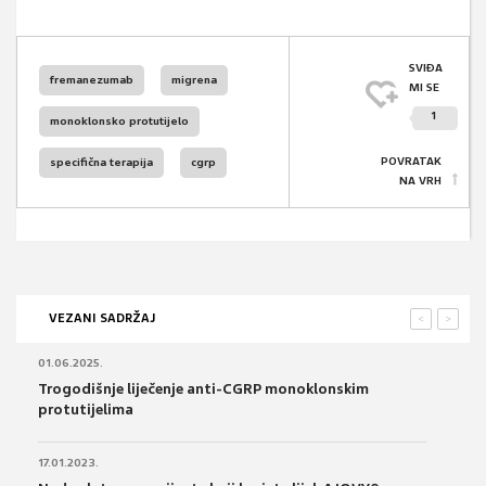
SVIĐA
fremanezumab
migrena
MI SE
1
monoklonsko protutijelo
POVRATAK
specifična terapija
cgrp
NA VRH
VEZANI SADRŽAJ
<
>
01.06.2025.
Trogodišnje liječenje anti-CGRP monoklonskim
protutijelima
17.01.2023.