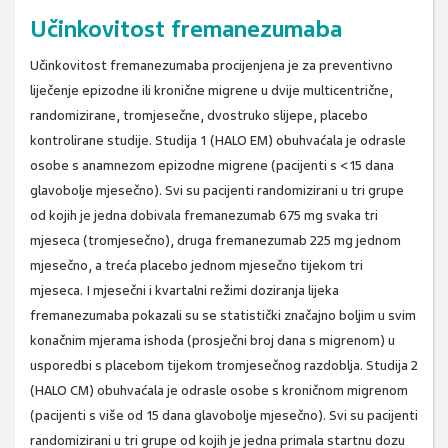
Učinkovitost fremanezumaba
Učinkovitost fremanezumaba procijenjena je za preventivno
liječenje epizodne ili kronične migrene u dvije multicentrične,
randomizirane, tromjesečne, dvostruko slijepe, placebo
kontrolirane studije. Studija 1 (HALO EM) obuhvaćala je odrasle
osobe s anamnezom epizodne migrene (pacijenti s <15 dana
glavobolje mjesečno). Svi su pacijenti randomizirani u tri grupe
od kojih je jedna dobivala fremanezumab 675 mg svaka tri
mjeseca (tromjesečno), druga fremanezumab 225 mg jednom
mjesečno, a treća placebo jednom mjesečno tijekom tri
mjeseca. I mjesečni i kvartalni režimi doziranja lijeka
fremanezumaba pokazali su se statistički značajno boljim u svim
konačnim mjerama ishoda (prosječni broj dana s migrenom) u
usporedbi s placebom tijekom tromjesečnog razdoblja. Studija 2
(HALO CM) obuhvaćala je odrasle osobe s kroničnom migrenom
(pacijenti s više od 15 dana glavobolje mjesečno). Svi su pacijenti
randomizirani u tri grupe od kojih je jedna primala startnu dozu