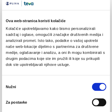
populacijske farmakokinetike, nije potrebna prilagodba doze.
Sigurnost i djelotvornost lijeka fremanezumaba u djece i
adolescenata mlađih od 18 godina do sada još nisu istražena.
Ova web-stranica koristi kolačiće
U bolesnika s blagim ili umjerenim oštećenjem funkcije bubrega
Kolačiće upotrebljavamo kako bismo personalizirali
ili funkcije jetre nije potrebna prilagodba doze.
sadržaj i oglase, omogućili značajke društvenih medija i
analizirali promet. Isto tako, podatke o vašoj upotrebi
Način primjene
naše web-lokacije dijelimo s partnerima za društvene
medije, oglašavanje i analizu, a oni ih mogu kombinirati s
Fremanezumab je namijenjen samo za supkutanu primjenu. Ne
drugim podacima koje ste im pružili ili koje su prikupili
smije biti primijenjen intravenskim ili intramuskularnim putem.
dok ste upotrebljavali njihove usluge.
Fremanezumab se može ubrizgati u područja abdomena, bedra
ili nadlaktice koja nisu osjetljiva, natučena, crvena ili otvrdnula.
Za višestruke injekcije, potrebno je mijenjati mjesta primjene
Odabir
injekcije.
Nužni
pristanka
Fremanezumab mogu primjenjivati zdravstveni radnici, pacijenti
ili njegovatelji pacijenata. Prije prvog korištenja potrebno je
Za postavke
naučiti pacijenta/zdravstvenog radnika o načinu pripreme i