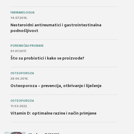
FARMAKOLOGIJA
14.07.2016.
Nesteroidni antireumatici i gastrointestinalna
podnošljivost
POREMEĆAJI PROBAVE
01.07.2017.
Što su probiotici i kako se proizvode?
OSTEOPOROZA
28.06.2016.
Osteoporoza – prevencija, otkrivanje i liječenje
OSTEOPOROZA
11.03.2022.
Vitamin D: optimalne razine i način primjene