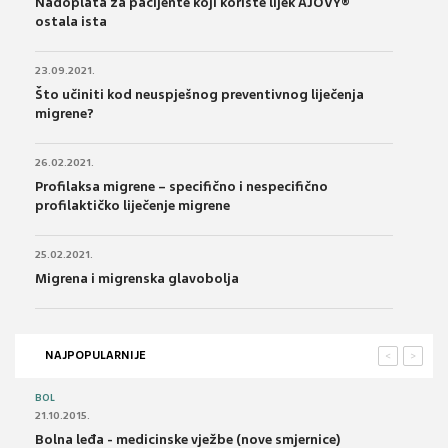
Nadoplata za pacijente koji koriste lijek AJOVY®
ostala ista
23.09.2021.
Što učiniti kod neuspješnog preventivnog liječenja
migrene?
26.02.2021.
Profilaksa migrene – specifično i nespecifično
profilaktičko liječenje migrene
25.02.2021.
Migrena i migrenska glavobolja
NAJPOPULARNIJE
<
>
BOL
21.10.2015.
Bolna leđa - medicinske vježbe (nove smjernice)