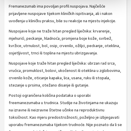
Fremanezumab ima povoljan profil nuspojava. Najčešće
prijavljene nuspojave tijekom kliničkih ispitivanja, ali i nakon
uvođenja u kliničku praksu, bile su reakcije na mjestu injekcije.
Nuspojave koje ne traže hitan pregled liječnika: krvarenje,
mjehurići, peckanje, hladnoća, promjena boje kože, svrbež,
kvržice, utrnulost, bol, osip, crvenilo, ožiljci, peckanje, oteklina,
osjetljivost, trnci ili toplina na mjestu ubrizgavanja.
Nuspojave koje traže hitan pregled liječnika: ubrzan rad srca,
vrućica, promuklost, bolovi, ukočenost ili oteklina u zglobovima,
crvenilo kože, oticanje kapaka, lica, usana, ruku ili stopala,
stezanje u prsima, otežano disanje ili gutanje.
Postoji ograničena količina podataka o uporabi
freemanezumaba u trudnica. Studije na životinjama ne ukazuju
na izravne ili neizravne štetne učinke na reproduktivnu
toksičnost. Kao mjeru predostrožnosti, poželjno je izbjegavati
uporabu fremanezumaba tijekom trudnoće. Nije poznato da li se