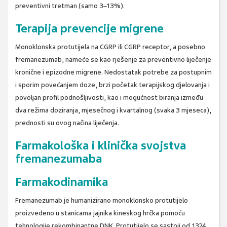
preventivni tretman (samo 3–13%).
Terapija prevencije migrene
Monoklonska protutijela na CGRP ili CGRP receptor, a posebno
fremanezumab, nameće se kao rješenje za preventivno liječenje
kronične i epizodne migrene. Nedostatak potrebe za postupnim
i sporim povećanjem doze, brzi početak terapijskog djelovanja i
povoljan profil podnošljivosti, kao i mogućnost biranja između
dva režima doziranja, mjesečnog i kvartalnog (svaka 3 mjeseca),
prednosti su ovog načina liječenja.
Farmakološka i klinička svojstva
fremanezumaba
Farmakodinamika
Fremanezumab je humanizirano monoklonsko protutijelo
proizvedeno u stanicama jajnika kineskog hrčka pomoću
tehnologije rekombinantne DNK. Protutijelo se sastoji od 1324