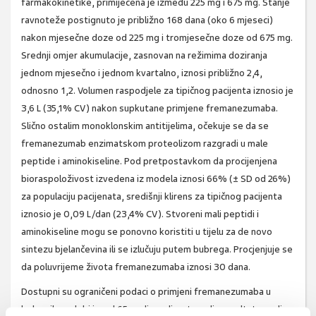
farmakokinetike, primijećena je između 225 mg i 675 mg. Stanje
ravnoteže postignuto je približno 168 dana (oko 6 mjeseci)
nakon mjesečne doze od 225 mg i tromjesečne doze od 675 mg.
Srednji omjer akumulacije, zasnovan na režimima doziranja
jednom mjesečno i jednom kvartalno, iznosi približno 2,4,
odnosno 1,2. Volumen raspodjele za tipičnog pacijenta iznosio je
3,6 L (35,1% CV) nakon supkutane primjene fremanezumaba.
Slično ostalim monoklonskim antitijelima, očekuje se da se
fremanezumab enzimatskom proteolizom razgradi u male
peptide i aminokiseline. Pod pretpostavkom da procijenjena
bioraspoloživost izvedena iz modela iznosi 66% (± SD od 26%)
za populaciju pacijenata, središnji klirens za tipičnog pacijenta
iznosio je 0,09 L/dan (23,4% CV). Stvoreni mali peptidi i
aminokiseline mogu se ponovno koristiti u tijelu za de novo
sintezu bjelančevina ili se izlučuju putem bubrega. Procjenjuje se
da poluvrijeme života fremanezumaba iznosi 30 dana.
Dostupni su ograničeni podaci o primjeni fremanezumaba u
bolesnika u dobi iznad 65 godina, ali na temelju rezultata analize