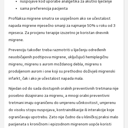
nuspojave kod uporabe analgetika za akutno liječenje
sama preferencija pacijenta
Profilaksa migrene smatra se uspješnom ako se učestalost
napada migrene mjesečno smanji za najmanje 50% u roku od 3
mjeseca. Za procjenu terapije izuzetno je koristan dnevnik
migrene.
Prevenciju također treba razmotriti u liječenju određenih
neuobičajenih podtipova migrene, uključujući hemiplegičnu
migrenu, migrenu s aurom moždanog debla, migrenu s
produljenom aurom i one koji su prethodno doživjeli migrenski
infarkt, čak i ako je učestalost napada mala.
Nijedan od do sada dostupnih oralnih preventivnih tretmana nije
posebno dizajnirano za migrenu, a mnogi oralni preventivni
tretmani imaju ograničenu do umjerenu učinkovitost, umjerenu
do visoku stopu nuspojava, kontraindikacije ili interakcije koje
ograničavaju upotrebu. Zato nije čudno da u kliničkoj praksi malo
pacijenata s kroničnom i epizodnom migrenom uopće koristi