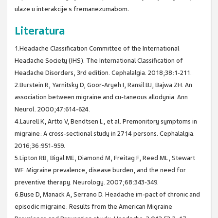
ulaze u interakcije s fremanezumabom.
Literatura
1.Headache Classification Committee of the International
Headache Society (IHS). The International Classification of
Headache Disorders, 3rd edition. Cephalalgia. 2018;38:1-211.
2.Burstein R, Yarnitsky D, Goor-Aryeh I, Ransil BJ, Bajwa ZH. An
association between migraine and cu-taneous allodynia. Ann
Neurol. 2000;47:614-624.
4.Laurell K, Artto V, Bendtsen L, et al. Premonitory symptoms in
migraine: A cross-sectional study in 2714 persons. Cephalalgia.
2016;36:951-959.
5.Lipton RB, Bigal ME, Diamond M, Freitag F, Reed ML, Stewart
WF. Migraine prevalence, disease burden, and the need for
preventive therapy. Neurology. 2007;68:343-349.
6.Buse D, Manack A, Serrano D. Headache im-pact of chronic and
episodic migraine: Results from the American Migraine