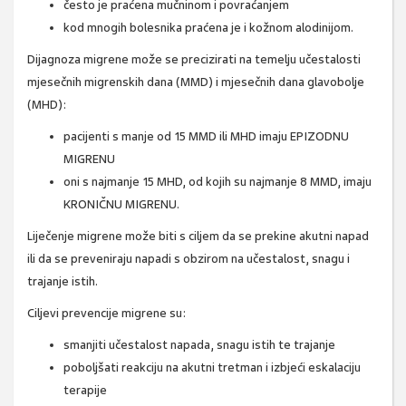
često je praćena mučninom i povraćanjem
kod mnogih bolesnika praćena je i kožnom alodinijom.
Dijagnoza migrene može se precizirati na temelju učestalosti
mjesečnih migrenskih dana (MMD) i mjesečnih dana glavobolje
(MHD):
pacijenti s manje od 15 MMD ili MHD imaju EPIZODNU
MIGRENU
oni s najmanje 15 MHD, od kojih su najmanje 8 MMD, imaju
KRONIČNU MIGRENU.
Liječenje migrene može biti s ciljem da se prekine akutni napad
ili da se preveniraju napadi s obzirom na učestalost, snagu i
trajanje istih.
Ciljevi prevencije migrene su:
smanjiti učestalost napada, snagu istih te trajanje
poboljšati reakciju na akutni tretman i izbjeći eskalaciju
terapije