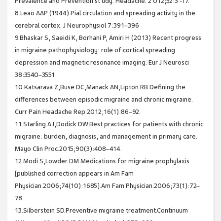
Prevalence and Prevention st udy. Headache. 2 012;52:3 -17.
8.Leao AAP (1944) Pial circulation and spreading activity in the
cerebral cortex. J Neurophysiol 7:391–396
9.Bhaskar S, Saeidi K, Borhani P, Amiri H (2013) Recent progress
in migraine pathophysiology: role of cortical spreading
depression and magnetic resonance imaging. Eur J Neurosci
38:3540–3551
10.Katsarava Z,Buse DC,Manack AN,Lipton RB.Defining the
differences between episodic migraine and chronic migraine.
Curr Pain Headache Rep.2012;16(1):86–92.
11.Starling AJ,Dodick DW.Best practices for patients with chronic
migraine: burden, diagnosis, and management in primary care.
Mayo Clin Proc.2015;90(3):408–414.
12.Modi S,Lowder DM.Medications for migraine prophylaxis
[published correction appears in Am Fam
Physician.2006;74(10):1685].Am Fam Physician.2006;73(1):72–
78.
13.Silberstein SD.Preventive migraine treatment.Continuum