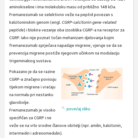
aminokiseline i ima molekulsku masu od približno 148 kDa.
Fremanezumab se selektivno veže na peptid povezan s
kalcitoninskim genom (engl.
CGRP-calcitonin gene-related
peptide
) i blokira vezanje oba izooblika CGRP-a na receptor za
CGRP. Iako nije poznat točan mehanizam djelovanja kojim
fremanezumab sprječava napadaje migrene, vjeruje se da se
prevencija migrene postiže njegovim učinkom na modulaciju
trigeminalnog sustava.
Pokazano je da se razine
CGRP-a značajno povisuju
tijekom migrene i vraćaju
na normalu pri nestanku
glavobolje.
povećaj sliku
Fremanezumab je visoko
specifičan za CGRP i ne
veže se na vrlo srodne članove obitelji (npr. amilin, kalcitonin,
intermedin i adrenomedulin).