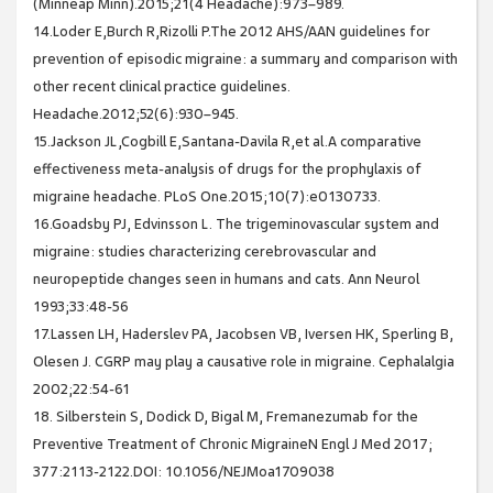
(Minneap Minn).2015;21(4 Headache):973–989.
14.Loder E,Burch R,Rizolli P.The 2012 AHS/AAN guidelines for
prevention of episodic migraine: a summary and comparison with
other recent clinical practice guidelines.
Headache.2012;52(6):930–945.
15.Jackson JL,Cogbill E,Santana-Davila R,et al.A comparative
effectiveness meta-analysis of drugs for the prophylaxis of
migraine headache. PLoS One.2015;10(7):e0130733.
16.Goadsby PJ, Edvinsson L. The trigeminovascular system and
migraine: studies characterizing cerebrovascular and
neuropeptide changes seen in humans and cats. Ann Neurol
1993;33:48-56
17.Lassen LH, Haderslev PA, Jacobsen VB, Iversen HK, Sperling B,
Olesen J. CGRP may play a causative role in migraine. Cephalalgia
2002;22:54-61
18. Silberstein S, Dodick D, Bigal M, Fremanezumab for the
Preventive Treatment of Chronic MigraineN Engl J Med 2017;
377:2113-2122.DOI: 10.1056/NEJMoa1709038