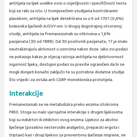
antitijela na lijek uvelike ovisi o osjetljivosti i specifičnosti testa
koji se rabi za isto. U tromjesečnim studijama kontroliranim
placebom, antitijela na lijek detektirana su u 6 od 1701 (0,4%)
bolesnika liječenih AJOVY-om. U drugoj dugotrajnoj otvorenoj
studiji, antitijela na fremanezumab su otkrivena u 1,6%
pacijenata (30 od 1888). Od 30 pozitivnih pacijenata, 17 je imalo
neutralizirajuću aktivnost u uzorcima nakon doze. Iako ovi podaci
ne pokazuju kakav je utjecaj razvoja antitijela na djelotvornost
sigurnost lijeka, dostupni podaci su previše ograničeni da bi se
mogli donijeti konačni zaključci te su potrebne dodatne studije
što vrijedi i za ostala anti CGRP monoklonska protutijela.
Interakcije
Fremanezumab se ne metabolizira preko enzima citokroma
P450. Stoga su malo vjerojatne interakcije s drugim lijekovima
koji su induktori ili inhibitori ovog enzima. Lijekovi za akutno
liječenje (posebno nesteroidni analgetici, preparati ergota i
triptani) kao i drugi lijekovi za preventivno liječenje migrene, ne