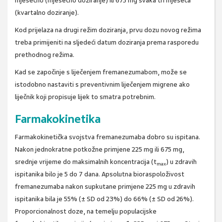
mjesečno (mjesečno doziranje) ili 675 mg svaka tri mjeseca
(kvartalno doziranje).
Kod prijelaza na drugi režim doziranja, prvu dozu novog režima
treba primijeniti na sljedeći datum doziranja prema rasporedu
prethodnog režima.
Kad se započinje s liječenjem fremanezumabom, može se
istodobno nastaviti s preventivnim liječenjem migrene ako
liječnik koji propisuje lijek to smatra potrebnim.
Farmakokinetika
Farmakokinetička svojstva fremanezumaba dobro su ispitana.
Nakon jednokratne potkožne primjene 225 mg ili 675 mg,
srednje vrijeme do maksimalnih koncentracija (t
) u zdravih
max
ispitanika bilo je 5 do 7 dana. Apsolutna bioraspoloživost
fremanezumaba nakon supkutane primjene 225 mg u zdravih
ispitanika bila je 55% (± SD od 23%) do 66% (± SD od 26%).
Proporcionalnost doze, na temelju populacijske