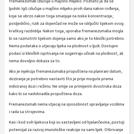
fremanezumab izlučuje u majčino mlijeko. Poznato je da se
ljudski IgG izlučuje u majčino mlijeko prvih dana nakon rođenja,
koje se ubrzo nakon toga smanjuje na niske koncentracije;
posljedično, rizik za dojenčad ne može se isključiti tijekom ovog
kratkog razdoblja. Nakon toga, uporaba fremanezumaba mogla
bi se razmotriti tijekom dojenja samo ako je to klinički potrebno.
Nema podataka o utjecaju lijeka na plodnost u ljudi. Dostupni
podaci iz kliničkih ispitivanja ne sugeriraju učinak na plodnost, ali
nema dovoljno dokaza za to.
Ako je injekcija fremanezumaba propuštena na planirani datum,
doziranje je potrebno nastaviti što je prije moguće prema
indiciranoj dozi i režimu. Ne smije se primijeniti dvostruka doza
kako bi se nadoknadila propuštena doza.
Fremanezumab nema utjecaj na sposobnost upravljanja vozilima
i rada sa strojevima.
Kao i kod svih lijekova koji su sastavljeni od bjelančevina, postoji
potencijal za razvoj imunološke reakcije na sami lijek. Otkrivanje