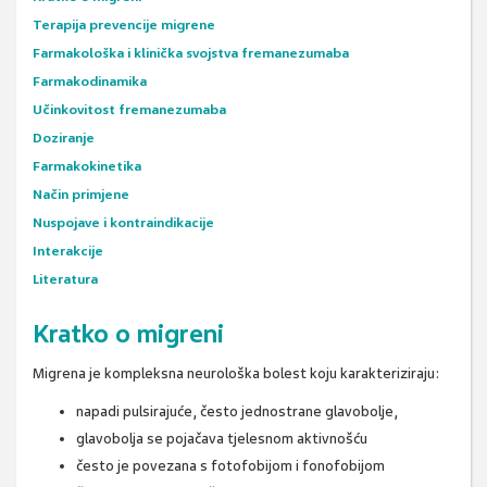
Terapija prevencije migrene
Farmakološka i klinička svojstva fremanezumaba
Farmakodinamika
Učinkovitost fremanezumaba
Doziranje
Farmakokinetika
Način primjene
Nuspojave i kontraindikacije
Interakcije
Literatura
Kratko o migreni
Migrena je kompleksna neurološka bolest koju karakteriziraju:
napadi pulsirajuće, često jednostrane glavobolje,
glavobolja se pojačava tjelesnom aktivnošću
često je povezana s fotofobijom i fonofobijom