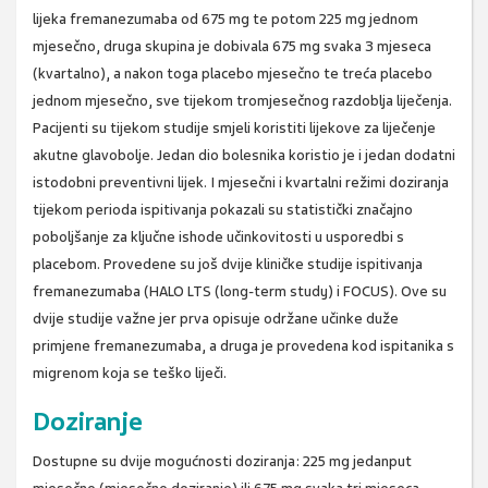
lijeka fremanezumaba od 675 mg te potom 225 mg jednom
mjesečno, druga skupina je dobivala 675 mg svaka 3 mjeseca
(kvartalno), a nakon toga placebo mjesečno te treća placebo
jednom mjesečno, sve tijekom tromjesečnog razdoblja liječenja.
Pacijenti su tijekom studije smjeli koristiti lijekove za liječenje
akutne glavobolje. Jedan dio bolesnika koristio je i jedan dodatni
istodobni preventivni lijek. I mjesečni i kvartalni režimi doziranja
tijekom perioda ispitivanja pokazali su statistički značajno
poboljšanje za ključne ishode učinkovitosti u usporedbi s
placebom. Provedene su još dvije kliničke studije ispitivanja
fremanezumaba (HALO LTS (long-term study) i FOCUS). Ove su
dvije studije važne jer prva opisuje održane učinke duže
primjene fremanezumaba, a druga je provedena kod ispitanika s
migrenom koja se teško liječi.
Doziranje
Dostupne su dvije mogućnosti doziranja: 225 mg jedanput