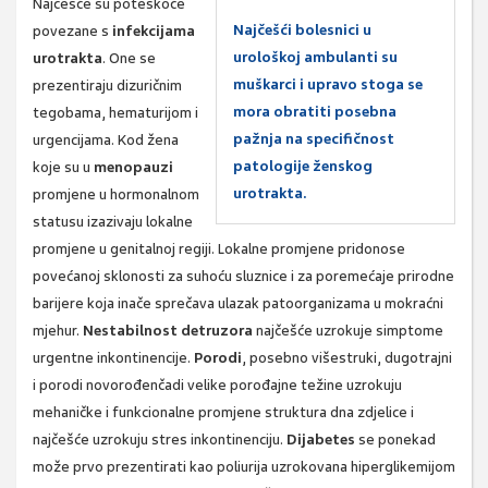
Najčešće su poteškoće
Najčešći bolesnici u
povezane s
infekcijama
urološkoj ambulanti su
urotrakta
. One se
muškarci i upravo stoga se
prezentiraju dizuričnim
mora obratiti posebna
tegobama, hematurijom i
pažnja na specifičnost
urgencijama. Kod žena
patologije ženskog
koje su u
menopauzi
urotrakta.
promjene u hormonalnom
statusu izazivaju lokalne
promjene u genitalnoj regiji. Lokalne promjene pridonose
povećanoj sklonosti za suhoću sluznice i za poremećaje prirodne
barijere koja inače sprečava ulazak patoorganizama u mokraćni
mjehur.
Nestabilnost detruzora
najčešće uzrokuje simptome
urgentne inkontinencije.
Porodi
, posebno višestruki, dugotrajni
i porodi novorođenčadi velike porođajne težine uzrokuju
mehaničke i funkcionalne promjene struktura dna zdjelice i
najčešće uzrokuju stres inkontinenciju.
Dijabetes
se ponekad
može prvo prezentirati kao poliurija uzrokovana hiperglikemijom