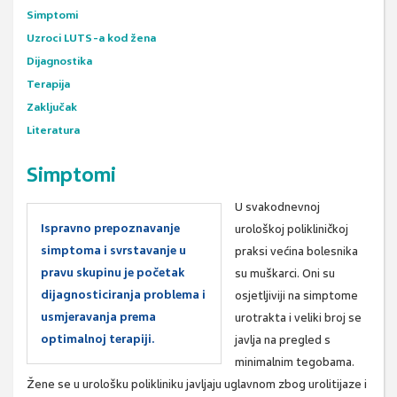
Simptomi
Uzroci LUTS-a kod žena
Dijagnostika
Terapija
Zaključak
Literatura
Simptomi
U svakodnevnoj
Ispravno prepoznavanje
urološkoj polikliničkoj
simptoma i svrstavanje u
praksi većina bolesnika
pravu skupinu je početak
su muškarci. Oni su
dijagnosticiranja problema i
osjetljiviji na simptome
usmjeravanja prema
urotrakta i veliki broj se
optimalnoj terapiji.
javlja na pregled s
minimalnim tegobama.
Žene se u urološku polikliniku javljaju uglavnom zbog urolitijaze i