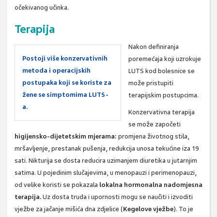
očekivanog učinka.
Terapija
Nakon definiranja
Postoji više konzervativnih
poremećaja koji uzrokuje
metoda i operacijskih
LUTS kod bolesnice se
postupaka koji se koriste za
može pristupiti
žene se simptomima LUTS-
terapijskim postupcima.
a.
Konzervativna terapija
se može započeti
higijensko-dijetetskim mjerama:
promjena životnog stila,
mršavljenje, prestanak pušenja, redukcija unosa tekućine iza 19
sati. Nikturija se dosta reducira uzimanjem diuretika u jutarnjim
satima. U pojedinim slučajevima, u menopauzi i perimenopauzi,
od velike koristi se pokazala
lokalna hormonalna nadomjesna
terapija.
Uz dosta truda i upornosti mogu se naučiti i izvoditi
vježbe za jačanje mišića dna zdjelice (
Kegelove vježbe
). To je