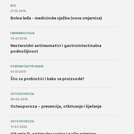
BOL
21.10.2015.
Bolna leđa - medicinske vježbe (nove smjernice)
FARMAKOLOGIJA
14.07.2016.
Nesteroidni antireumatici i gastrointestinalna
podnošljivost
POREMEĆAJI PROBAVE
01.07.2017.
Što su probiotici i kako se proizvode?
OSTEOPOROZA
28.06.2016.
Osteoporoza – prevencija, otkrivanje i liječenje
OSTEOPOROZA
11.03.2022.
Vitamin D: optimalne razine i način primjene