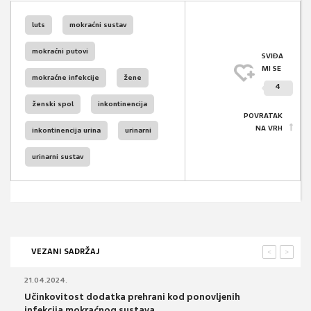
luts
mokraćni sustav
mokraćni putovi
SVIĐA
MI SE
mokraćne infekcije
žene
4
ženski spol
inkontinencija
POVRATAK
NA VRH
inkontinencija urina
urinarni
urinarni sustav
VEZANI SADRŽAJ
<
>
21.04.2024.
Učinkovitost dodatka prehrani kod ponovljenih
infekcija mokraćnog sustava