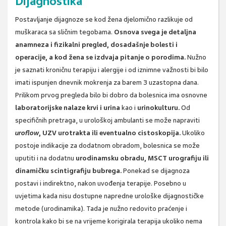
Dijagnostika
Postavljanje dijagnoze se kod žena djelomično razlikuje od
muškaraca sa sličnim tegobama.
Osnova svega je detaljna
anamneza i fizikalni pregled, dosadašnje bolesti i
operacije, a kod žena se izdvaja pitanje o porodima.
Nužno
je saznati kroničnu terapiju i alergije i od iznimne važnosti bi bilo
imati ispunjen dnevnik mokrenja za barem 3 uzastopna dana.
Prilikom prvog pregleda bilo bi dobro da bolesnica ima osnovne
laboratorijske nalaze krvi i urina
kao i
urinokulturu.
Od
specifičnih pretraga, u urološkoj ambulanti se može napraviti
uroflow
, UZV urotrakta ili eventualno cistoskopija.
Ukoliko
postoje indikacije za dodatnom obradom, bolesnica se može
uputiti i na dodatnu
urodinamsku obradu, MSCT urografiju ili
dinamičku scintigrafiju bubrega.
Ponekad se dijagnoza
postavi i indirektno, nakon uvođenja terapije. Posebno u
uvjetima kada nisu dostupne napredne urološke dijagnostičke
metode (urodinamika). Tada je nužno redovito praćenje i
kontrola kako bi se na vrijeme korigirala terapija ukoliko nema