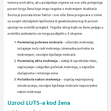
tumora urotrakta, ali u posljednje vrijeme se sve više primjećuje
porast broja žena koje imaju tegobe s mokrenjem. Kvaliteta
života je postala bitan faktor i sve više žena progovara o tome
sa svojim obiteljskim liječnicima ili ginekolozima koji ih potom
upućuju na urološki pregled. Tegobe zbog kojih se žene javljaju u
urološku ambulantu se mogu podijeliti u 3 skupine:
Poremećaj pohrane mokraće
– učestalo mokrenje,
ustajanje noću radi mokrenja, iznenadna potreba za
mokrenjem, nevoljno bježanje mokraće
Poremećaj akta mokrenja
– slabiji ili isprekidan mlaz,
naprezanje i odgođen početak mokrenja, u najtežim
slučajevima i retencija urina
Poteškoće nakon mokrenja
– osjećaj nepotpunog
izmokravanja, nevoljno bježanje mokraće neposredno
nakon mokrenja
Uzroci LUTS-a kod žena