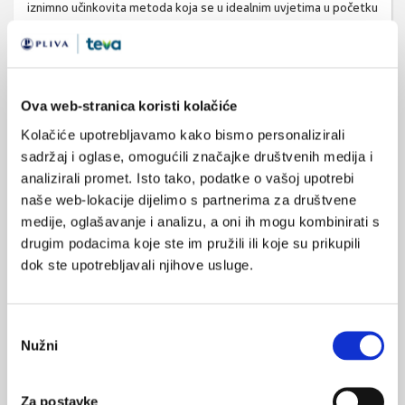
iznimno učinkovita metoda koja se u idealnim uvjetima u početku
izvodi uz nadzor stručne osobe i onda potom nastavlja
samostalno u kućnim uvjetima. U pojedinim ustanovama je
dostupna i vanjska
magnetna inervacija
dna zdjelice. Takvi
uređaji aktiviraju mišiće dna zdjelice bez voljnih kontrakcija i
Ova web-stranica koristi kolačiće
dovode do „pasivnog“ vježbanja. U slučaju recidivnih
Kolačiće upotrebljavamo kako bismo personalizirali
uroinfekata preporuka je mokrenje nakon spolnog odnosa ili
sadržaj i oglase, omogućili značajke društvenih medija i
jednokratna antibiotska profilaksa prije samog odnosa. Nakon
analizirali promet. Isto tako, podatke o vašoj upotrebi
isključenja uroinfekcije i retencije urina može se uvesti peroralna
naše web-lokacije dijelimo s partnerima za društvene
terapija antimuskarinicima kao terapija prekomjerno aktivnog
medije, oglašavanje i analizu, a oni ih mogu kombinirati s
detruzora.
drugim podacima koje ste im pružili ili koje su prikupili
dok ste upotrebljavali njihove usluge.
U slučaju izostanka terapijskog odgovora konzervativnim
pristupom postoji više operacijskih tehnika koje se mogu
Odabir
primijeniti:
kolposuspenzija, otvorena ili laparoskopska
kao
Nužni
pristanka
terapija za stres inkontinenciju, a manje invazivna tehnika je
postavljanje
suburetralnih slingova.
Najmanje invazivna
Za postavke