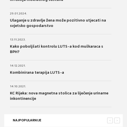
29.01.2024.
Ulaganje u zdravlje žena može pozitivno utjecati na
svjetsko gospodarstvo
13.11.2023.
Kako poboljšati kontrolu LUTS-a kod muškaraca s
BPH?
14.12.2021.
Kombinirana terapija LUTS-a
14.10.2021.
KC Rijeka: nova magnetna stolica za liječenje urinarne
inkontinencije
NAJPOPULARNIJE
<
>