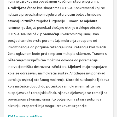
i ona je uzrokovana povećanom količinom stvorenog urina.
Urolitijaza
često ima simptome LUTS-a. Konkrementi koji se
nalaze u prevezikalnom dijelu uretera osim bolova lumbalno
stvaraju dizurične tegobe i urgencije.
Tumori se mjehura
iznimno rijetko, ali ponekad slučajno otkriju u sklopu obrade
LUTS-a.
Neurološki poremećaji
u velikom broju imaju kao
posljedicu neku vrstu poremećaja mokrenja u rasponu od
inkontinencije do potpune retencije urina. Retencija kod mlađih
žena uglavnom bude prvi simptom multiple skleroze.
Traume
s
oštećenjem kralježnične moždine dovode do poremećaja
inervacije mišića detruzora i sfinktera.
Lijekovi
imaju nuspojave
koje se odražavaju na mokraćni sustav. Antidepresivi ponekad
uzrokuju osjećaj otežanog mokrenja. Diuretici su skupina lijekova
koja najčešće dovodi do poteškoća s mokrenjem, ali to nije
nuspojava već terapijski učinak. Njihovo djelovanje se temelji na
povećanom stvaranju urina i to bolesnicima stvara poliuriju i
nikturiju. Preparati litija mogu uzrokovati urgencije.