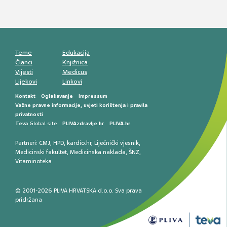
Mentalno zdravlje muškaraca: skriveni rizici i
kliničke posljedice
Životni stil i kardiovaskularno zdravlje
muškaraca
Teme
Edukacija
Članci
Knjižnica
Vijesti
Medicus
Lijekovi
Linkovi
Kontakt
Oglašavanje
Impressum
Važne pravne informacije, uvjeti korištenja i pravila
privatnosti
Teva
Global site
PLIVAzdravlje.hr
PLIVA.hr
Partneri:
CMJ
,
HPD
,
kardio.hr
,
Liječnički vjesnik
,
Medicinski fakultet
,
Medicinska naklada
,
ŠNZ
,
Vitaminoteka
© 2001-2026 PLIVA HRVATSKA d.o.o. Sva prava
pridržana