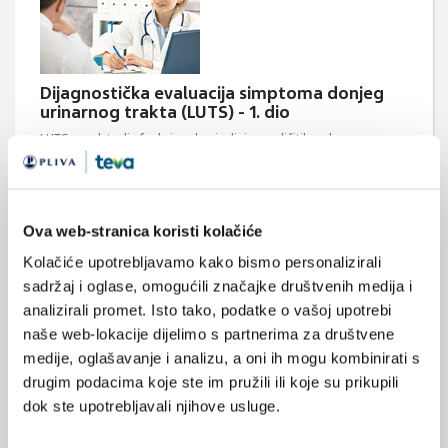
Dijagnostička evaluacija simptoma donjeg
urinarnog trakta (LUTS) - 1. dio
LUTS predstavlja funkcionalnu jedinicu različitih, odnosno
brojnih poremećaja različite etiologije, odnosno uzroka koji u
konačnici daju jedinstvene simptome i tegobe u području
donjeg urinarnog trakta. Kako su simptomi LUTS-a najčešće
prisutni u subpopulaciji radno aktivnih osoba, kod kojih ove
tegobe posljedično mogu biti uzrokom lošeg i isprekidanog
Ova web-stranica koristi kolačiće
sna, prisutnost navedenih simptoma ...
Kolačiće upotrebljavamo kako bismo personalizirali
sadržaj i oglase, omogućili značajke društvenih medija i
analizirali promet. Isto tako, podatke o vašoj upotrebi
naše web-lokacije dijelimo s partnerima za društvene
medije, oglašavanje i analizu, a oni ih mogu kombinirati s
drugim podacima koje ste im pružili ili koje su prikupili
dok ste upotrebljavali njihove usluge.
Žene i poteškoće u donjem urinarnom traktu
(LUTS)