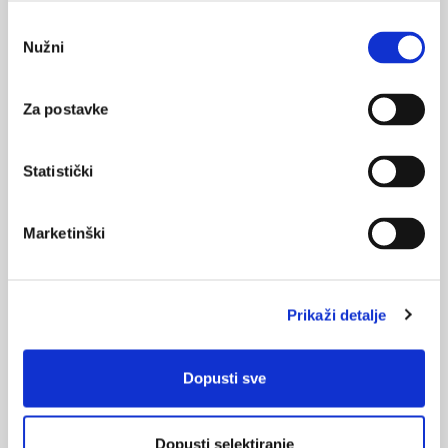
LUTS (engl. Lower Urinary Tract Symptoms) kao pojam je sve
Odabir
do novijeg doba bio rezerviran isključivo za muškarce i
Nužni
pristanka
indirektno se promatrao kao posljedica benigne hiperplazije
prostate. Žene podjednako mogu imati poteškoće u donjem
urinarnom traktu i poremećenu kvalitetu života. Najčešće
Za postavke
tegobe su inkontinencija, urgencija i dizurične tegobe. Žene
svih dobnih skupina mogu imati ...
Statistički
Marketinški
Urodinamska procjena žena s
Prikaži detalje
inkontinencijom
Urodinamsko testiranje je skup komplementarnih metoda koje
treba interpretirati zajedno s rezultatima ciljane i opće
Dopusti sve
anamneze, kliničkog pregleda, laboratorijskih i mikrobioloških
pretraga. Može biti korisno u nejasnim dijagnostičkim
situacijama poremećaja mokrenja osobito kad objektivni
rezultati ne koreliraju sa subjektivnim simptomima, kad
Dopusti selektiranje