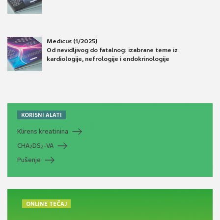
Medicus (1/2025)
Od nevidljivog do fatalnog: izabrane teme iz
kardiologije, nefrologije i endokrinologije
KORISNI ALATI
Klirens kreatinina
CHA
DS
-VA
2
2
Pušenje
ONLINE TEČAJ