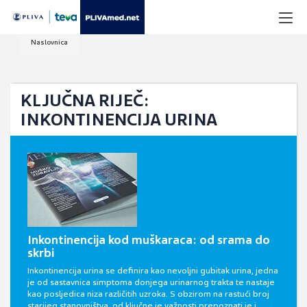
Naslovnica
KLJUČNA RIJEČ:
INKONTINENCIJA URINA
Inkontinencija kod muškaraca: od srama do
skrbi
Inkontinencija urina se definira kao nevoljni gubitak urina, jedna
je od sastavnica simptoma donjega urinarnog trakta te nastaje
kao posljedica niza različitih uzroka. S obzirom na rastući broj
starijeg stanovništva, od ključne je važnosti prepoznati je i