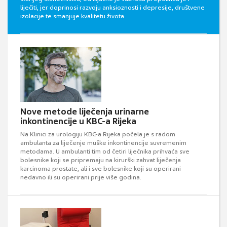
liječiti, jer doprinosi razvoju anksioznosti i depresije, društvene
izolacije te smanjuje kvalitetu života.
Nove metode liječenja urinarne
inkontinencije u KBC-a Rijeka
Na Klinici za urologiju KBC-a Rijeka počela je s radom
ambulanta za liječenje muške inkontinencije suvremenim
metodama. U ambulanti tim od četiri liječnika prihvaća sve
bolesnike koji se pripremaju na kirurški zahvat liječenja
karcinoma prostate, ali i sve bolesnike koji su operirani
nedavno ili su operirani prije više godina.