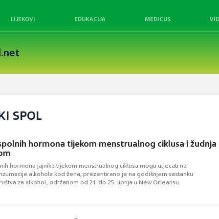
LIJEKOVI
EDUKACIJA
MEDICUS
VI
.net
KI SPOL
polnih hormona tijekom menstrualnog ciklusa i žudnja
lom
lnih hormona jajnika tijekom menstrualnog ciklusa mogu utjecati na
onzumacije alkohola kod žena, prezentirano je na godišnjem sastanku
ruštva za alkohol, održanom od 21. do 25. lipnja u New Orleansu.