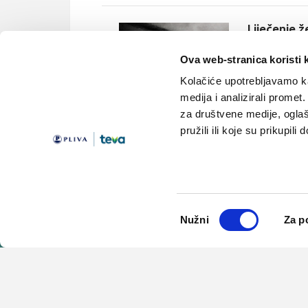
Liječenje 
Velika depresi
nacionalnost, r
Ova web-stranica koristi 
približno dvos
Kolačiće upotrebljavamo ka
medija i analizirali promet
za društvene medije, oglaš
pružili ili koje su prikupili
Odabir
Nužni
Za p
Teme
Edukacija
pristanka
Članci
Knjižnica
Vijesti
Medicus
Lijekovi
Linkovi
© 2001-2026 PLIVA HRVATSKA d.o.o. Sva prava pridržana