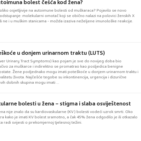
utoimuna bolest češća kod žena?
oliko osjetljivije na autoimune bolesti od muškaraca? Pojavilo se novo
odstupanje: molekularni omotač koji se obično nalazi na polovici ženskih X
i ne i u muškim stanicama - možda izaziva neželjene imunološke reakcije.
eškoće u donjem urinarnom traktu (LUTS)
wer Urinary Tract Symptoms) kao pojam je sve do novijeg doba bio
jučivo za muškarce i indirektno se promatrao kao posljedica benigne
rostate. Žene podjednako mogu imati poteškoće u donjem urinarnom traktu i
itetu života. Najčešće tegobe su inkontinencija, urgencija i dizurične
vih dobnih skupina mogu imati ...
ularne bolesti u žena – stigma i slaba osviještenost
a nije znalo da su kardiovaskularne (KV) bolesti vodeći uzrok smrti. Oko
a kako je imati KV bolest sramotno, a čak 45% žena odgodilo je ili otkazalo
a radi svijesti o prekomjernoj tjelesnoj težini.