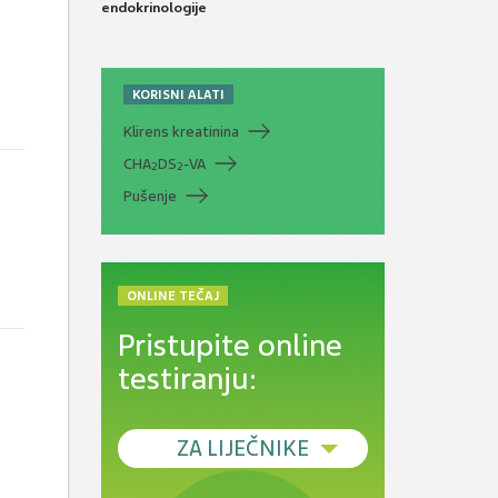
endokrinologije
KORISNI ALATI
Klirens kreatinina
CHA
DS
-VA
2
2
Pušenje
ONLINE TEČAJ
Pristupite online
testiranju:
ZA LIJEČNIKE