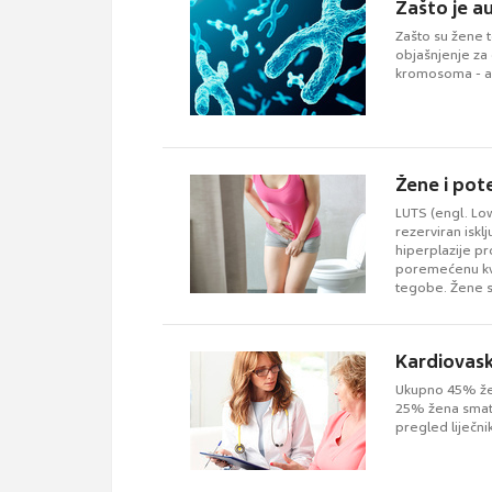
Zašto je a
Zašto su žene t
objašnjenje za 
kromosoma - al
Žene i pot
LUTS (engl. Lo
rezerviran iskl
hiperplazije p
poremećenu kval
tegobe. Žene s
Kardiovask
Ukupno 45% žen
25% žena smatr
pregled liječnik