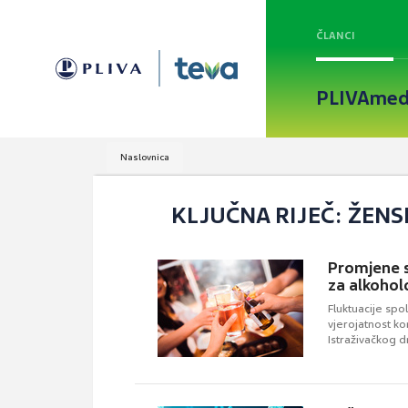
ČLANCI
PLIVAmed
Naslovnica
KLJUČNA RIJEČ: ŽENS
Promjene s
za alkoho
Fluktuacije spo
vjerojatnost k
Istraživačkog d