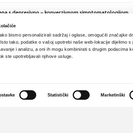
žena s depresivno – konverzivnom simptomatologijom
vna epizoda je značajan zdravstveni problem žena. U žena bez obzira na
asu, etničku pripadnost, ili socioekonomsku kategoriju učestalost depresije je
kolačiće
truko češća nego u muškaraca.
ko bismo personalizirali sadržaj i oglase, omogućili značajke d
. Isto tako, podatke o vašoj upotrebi naše web-lokacije dijelimo s
avanje i analizu, a oni ih mogu kombinirati s drugim podacima k
 dok ste upotrebljavali njihove usluge.
ostavke
Statistički
Marketinški
Kontakt
Oglašavanje
Impressum
Važne pravne informacije, 
Teva
Global site
PLIVAzdravlje.hr
PLIVA.hr
Partneri:
CMJ
,
HPD
,
kardio.hr
,
Liječnički vjesnik
,
Medicinski fa