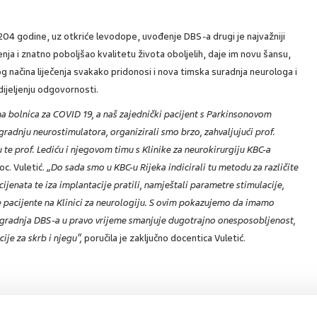
204 godine, uz otkriće levodope, uvođenje DBS-a drugi je najvažniji
enja i znatno poboljšao kvalitetu života oboljelih, daje im novu šansu,
g načina liječenja svakako pridonosi i nova timska suradnja neurologa i
dijeljenju odgovornosti.
a bolnica za COVID 19, a naš zajednički pacijent s Parkinsonovom
gradnju neurostimulatora, organizirali smo brzo, zahvaljujući prof.
u te prof. Lediću i njegovom timu s Klinike za neurokirurgiju KBC-a
oc. Vuletić.
„Do sada smo u KBC-u Rijeka indicirali tu metodu za različite
nata te iza implantacije pratili, namještali parametre stimulacije,
jne pacijente na Klinici za neurologiju. S ovim pokazujemo da imamo
a ugradnja DBS-a u pravo vrijeme smanjuje dugotrajno onesposobljenost,
cije za skrb i njegu“,
poručila je zaključno docentica Vuletić.