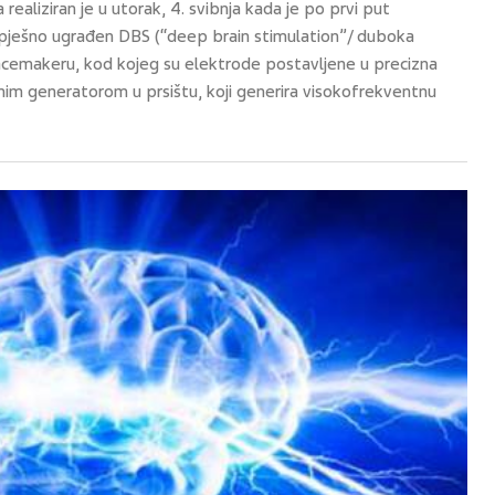
realiziran je u utorak, 4. svibnja kada je po prvi put
spješno ugrađen DBS (“deep brain stimulation”/ duboka
pacemakeru, kod kojeg su elektrode postavljene u precizna
snim generatorom u prsištu, koji generira visokofrekventnu