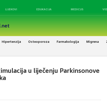
LIJEKOVI
EDUKACIJA
MEDICUS
VI
.net
Hipertenzija
Osteoporoza
Farmakologija
Migrena
mulacija u liječenju Parkinsonove
eka