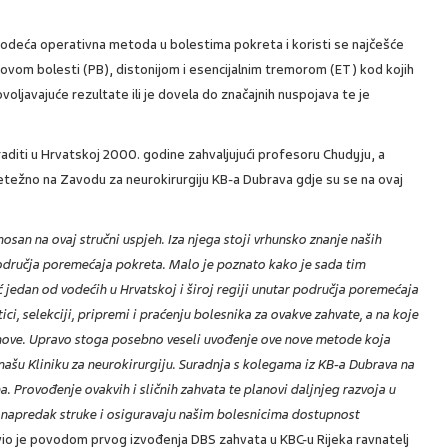
vodeća operativna metoda u bolestima pokreta i koristi se najčešće
vom bolesti (PB), distonijom i esencijalnim tremorom (ET) kod kojih
ljavajuće rezultate ili je dovela do značajnih nuspojava te je
raditi u Hrvatskoj 2000. godine zahvaljujući profesoru Chudyju, a
retežno na Zavodu za neurokirurgiju KB-a Dubrava gdje su se na ovaj
san na ovaj stručni uspjeh. Iza njega stoji vrhunsko znanje naših
područja poremećaja pokreta. Malo je poznato kako je sada tim
ć jedan od vodećih u Hrvatskoj i široj regiji unutar područja poremećaja
i, selekciji, pripremi i praćenju bolesnika za ovakve zahvate, a na koje
anove. Upravo stoga posebno veseli uvođenje ove nove metode koja
a našu Kliniku za neurokirurgiju. Suradnja s kolegama iz KB-a Dubrava na
na. Provođenje ovakvih i sličnih zahvata te planovi daljnjeg razvoja u
e napredak struke i osiguravaju našim bolesnicima dostupnost
avio je povodom prvog izvođenja DBS zahvata u KBC-u Rijeka ravnatelj