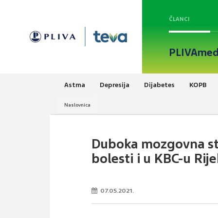
ČLANCI
PLIVAmed
Astma
Depresija
Dijabetes
KOPB
Naslovnica
Duboka mozgovna sti
bolesti i u KBC-u Rij
07.05.2021.