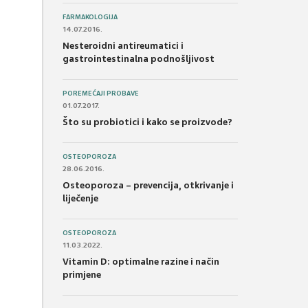
FARMAKOLOGIJA
14.07.2016.
Nesteroidni antireumatici i
gastrointestinalna podnošljivost
POREMEĆAJI PROBAVE
01.07.2017.
Što su probiotici i kako se proizvode?
OSTEOPOROZA
28.06.2016.
Osteoporoza – prevencija, otkrivanje i
liječenje
OSTEOPOROZA
11.03.2022.
Vitamin D: optimalne razine i način
primjene