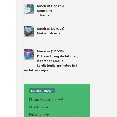
Medicus (1/2026)
Mentalno
zdravlje
Medicus (2/2025)
Muško zdravlje
Medicus (1/2025)
Od nevidljivog do fatalnog:
izabrane teme iz
kardiologije, nefrologije i
endokrinologije
KORISNI ALATI
Klirens kreatinina
CHA
DS
-VA
2
2
Pušenje