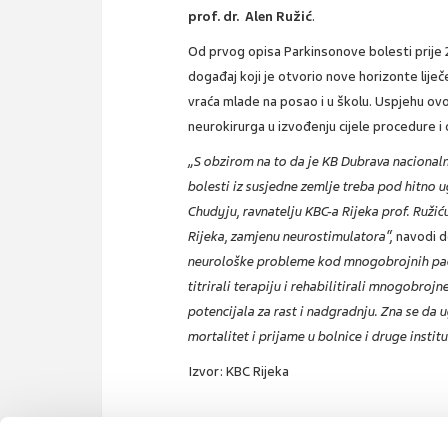
prof. dr. Alen Ružić
.
Od prvog opisa Parkinsonove bolesti prije 
događaj koji je otvorio nove horizonte liječ
vraća mlade na posao i u školu. Uspjehu ovo
neurokirurga u izvođenju cijele procedure i 
„S obzirom na to da je KB Dubrava nacionaln
bolesti iz susjedne zemlje treba pod hitno u
Chudyju, ravnatelju KBC-a Rijeka prof. Ružić
Rijeka, zamjenu neurostimulatora“,
navodi d
neurološke probleme kod mnogobrojnih pacije
titrirali terapiju i rehabilitirali mnogobro
potencijala za rast i nadgradnju. Zna se d
mortalitet i prijame u bolnice i druge institu
Izvor: KBC Rijeka