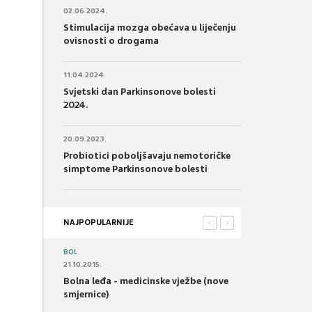
02.06.2024.
Stimulacija mozga obećava u liječenju
ovisnosti o drogama
11.04.2024.
Svjetski dan Parkinsonove bolesti
2024.
20.09.2023.
Probiotici poboljšavaju nemotoričke
simptome Parkinsonove bolesti
NAJPOPULARNIJE
<
>
BOL
21.10.2015.
Bolna leđa - medicinske vježbe (nove
smjernice)