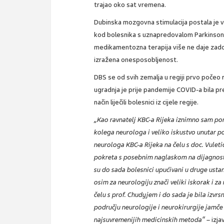
trajao oko sat vremena.
Dubinska mozgovna stimulacija postala je 
kod bolesnika s uznapredovalom Parkinsono
medikamentozna terapija više ne daje zadovo
izražena onesposobljenost.
DBS se od svih zemalja u regiji prvo počeo 
ugradnja je prije pandemije COVID-a bila p
način liječili bolesnici iz cijele regije.
„Kao ravnatelj KBC-a Rijeka iznimno sam pono
kolega neurologa i veliko iskustvo unutar 
neurologa KBC-a Rijeka na čelu s doc. Vuleti
pokreta s posebnim naglaskom na dijagnostic
su do sada bolesnici upućivani u druge ust
osim za neurologiju znači veliki iskorak i z
čelu s prof. Chudyjem i do sada je bila izvrs
području neurologije i neurokirurgije jamč
najsuvremenijih medicinskih metoda“
– izj