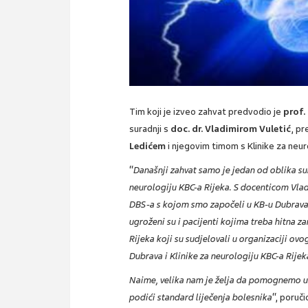
Tim koji je izveo zahvat predvodio je
prof.
suradnji s
doc. dr. Vladimirom Vuletić
, pr
Ledićem
i njegovim timom s Klinike za neuro
“
Današnji zahvat samo je jedan od oblika s
neurologiju KBC-a Rijeka. S docenticom Vla
DBS-a s kojom smo započeli u KB-u Dubrava, 
ugroženi su i pacijenti kojima treba hitna 
Rijeka koji su sudjelovali u organizaciji ov
Dubrava i Klinike za neurologiju KBC-a Rijek
Naime, velika nam je želja da pomognemo u
podići standard liječenja bolesnika
“, poruč