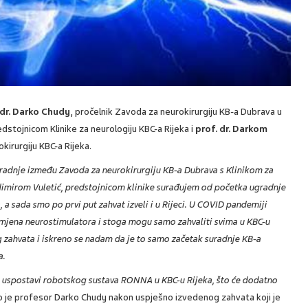
 dr. Darko Chudy
, pročelnik Zavoda za neurokirurgiju KB-a Dubrava u
edstojnicom Klinike za neurologiju KBC-a Rijeka i
prof. dr. Darkom
kirurgiju KBC-a Rijeka.
uradnje između Zavoda za neurokirurgiju KB-a Dubrava s Klinikom za
dimirom Vuletić, predstojnicom klinike surađujem od početka ugradnje
a sada smo po prvi put zahvat izveli i u Rijeci. U COVID pandemiji
zamjena neurostimulatora i stoga mogu samo zahvaliti svima u KBC-u
og zahvata i iskreno se nadam da je to samo začetak suradnje KB-a
a.
 uspostavi robotskog sustava RONNA u KBC-u Rijeka, što će dodatno
io je profesor Darko Chudy nakon uspješno izvedenog zahvata koji je