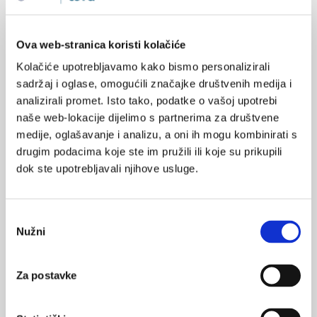
Ova web-stranica koristi kolačiće
SVIĐA
MI SE
tjeskoba
anksioznost
Kolačiće upotrebljavamo kako bismo personalizirali
0
sadržaj i oglase, omogućili značajke društvenih medija i
enzim
hipokampus
analizirali promet. Isto tako, podatke o vašoj upotrebi
POVRATAK
naše web-lokacije dijelimo s partnerima za društvene
NA VRH
medije, oglašavanje i analizu, a oni ih mogu kombinirati s
drugim podacima koje ste im pružili ili koje su prikupili
dok ste upotrebljavali njihove usluge.
VEZANI SADRŽAJ
<
>
Odabir
Nužni
pristanka
31.12.2022.
Uporaba kanabisa kod mladih povezana s jačom
anksioznošću i lošijim pamćenjem
Za postavke
02.03.2022.