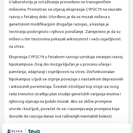
U laboratoriju je istraživanje provedeno na transgeničnim
miševima. Promatrao se utjecaj ekspresije CYP2C19 na neuralni
razvoj u fetalnoj dobi. Utvrđeno je da se mozak miševa s
genetskom modifikacijom drugačije razvijao, a kasnije je
testiranju podvrgnuto i njihovo ponašanje. Zamijećeno je da su
miševi u tim testovima pokazali anksioznost i veću osjetljivost
na stres.
Ekspresija CYP2C19 u fetalnom razvoju uzrokuje smanjen razvoj
hipokampusa. Ovaj dio mozga ključan je u procesu učenja i
pamćenja, adaptaciji i osjetljivosti na stres. Disfunkcionalan
hipokampus u ljudi se otprije povezuje s nastankom depresivnih
i anksioznih poremećaja. Švedski stručnjaci koji stoje iza ovog
rada trenutno izrađuju plan studije genetskih varijacija enzima i
njihovog utjecaja na ljudski mozak. Ako se slične promjene
utvrde i kod ljudi, povećat će se i razumijevanje promjena koje
dovode do razvoja danas sve raširenijih mentalnih bolesti.
Medscape