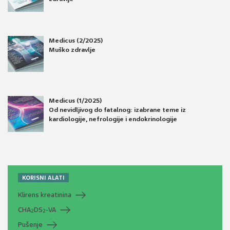
Medicus (2/2025)
Muško zdravlje
Medicus (1/2025)
Od nevidljivog do fatalnog: izabrane teme iz
kardiologije, nefrologije i endokrinologije
KORISNI ALATI
Klirens kreatinina
CHA
DS
-VA
2
2
Pušenje