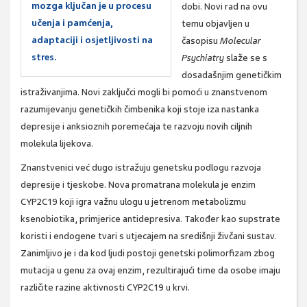
mozga ključan je u procesu
dobi. Novi rad na ovu
učenja i pamćenja,
temu objavljen u
adaptaciji i osjetljivosti na
časopisu
Molecular
stres.
Psychiatry
slaže se s
dosadašnjim genetičkim
istraživanjima. Novi zaključci mogli bi pomoći u znanstvenom
razumijevanju genetičkih čimbenika koji stoje iza nastanka
depresije i anksioznih poremećaja te razvoju novih ciljnih
molekula lijekova.
Znanstvenici već dugo istražuju genetsku podlogu razvoja
depresije i tjeskobe. Nova promatrana molekula je enzim
CYP2C19 koji igra važnu ulogu u jetrenom metabolizmu
ksenobiotika, primjerice antidepresiva. Također kao supstrate
koristi i endogene tvari s utjecajem na središnji živčani sustav.
Zanimljivo je i da kod ljudi postoji genetski polimorfizam zbog
mutacija u genu za ovaj enzim, rezultirajući time da osobe imaju
različite razine aktivnosti CYP2C19 u krvi.