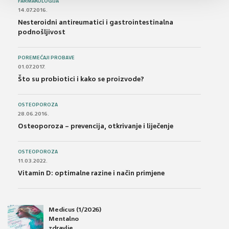
FARMAKOLOGIJA
14.07.2016.
Nesteroidni antireumatici i gastrointestinalna
podnošljivost
POREMEĆAJI PROBAVE
01.07.2017.
Što su probiotici i kako se proizvode?
OSTEOPOROZA
28.06.2016.
Osteoporoza – prevencija, otkrivanje i liječenje
OSTEOPOROZA
11.03.2022.
Vitamin D: optimalne razine i način primjene
Medicus (1/2026)
Mentalno
zdravlje