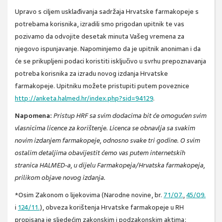
Upravo s ciljem usklađivanja sadržaja Hrvatske farmakopeje s
potrebama korisnika, izradili smo prigodan upitnik te vas
pozivamo da odvojite desetak minuta Vašeg vremena za
njegovo ispunjavanje. Napominjemo da je upitnik anoniman i da
će se prikupljeni podaci koristiti isključivo u svrhu prepoznavanja
potreba korisnika za izradu novog izdanja Hrvatske
farmakopeje. Upitniku možete pristupiti putem poveznice
http://anketa.halmed.hr/index.php?sid=94129
.
Napomena:
Pristup HRF sa svim dodacima bit će omogućen svim
vlasnicima licence za korištenje. Licenca se obnavlja sa svakim
novim izdanjem farmakopeje, odnosno svake tri godine. O svim
ostalim detaljima obavijestit ćemo vas putem internetskih
stranica HALMED-a, u dijelu Farmakopeja/Hrvatska farmakopeja,
prilikom objave novog izdanja.
*Osim Zakonom o lijekovima (Narodne novine, br.
71/07.
,
45/09.
i
124/11.
), obveza korištenja Hrvatske farmakopeje u RH
propisana je sljedećim zakonskim i podzakonskim aktima: