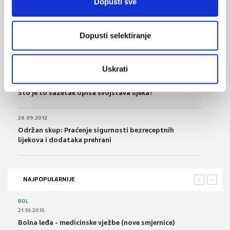
Dopusti sve
Dostupna demo verzija Hrvatske farmakopeje 2013
23.01.2013.
Dopusti selektiranje
Ministarstvo zdravlja objavilo Prijedlog Zakona o
lijekovima
Uskrati
12.12.2012.
Što je to sažetak opisa svojstava lijeka?
28.09.2012.
Održan skup: Praćenje sigurnosti bezreceptnih
lijekova i dodataka prehrani
NAJPOPULARNIJE
<
>
BOL
21.10.2015.
Bolna leđa - medicinske vježbe (nove smjernice)