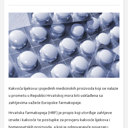
Kakvoća lijekova i pojedinih medicinskih proizvoda koji se nalaze
u prometu u Republici Hrvatskoj mora biti usklađena sa
zahtjevima važeće Europske farmakopeje.
Hrvatska farmakopeja (HRF) je propis koji utvrđuje zahtjeve
izrade i kakvoće te postupke za provjeru kakvoće lijekova i
homeopatskih proizvoda, a koji je odgovarajuće povezan i