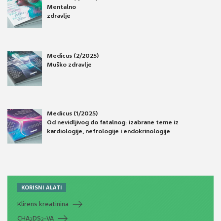
Mentalno
zdravlje
Medicus (2/2025)
Muško zdravlje
Medicus (1/2025)
Od nevidljivog do fatalnog: izabrane teme iz
kardiologije, nefrologije i endokrinologije
KORISNI ALATI
Klirens kreatinina
CHA
DS
-VA
2
2