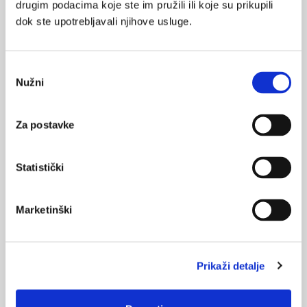
drugim podacima koje ste im pružili ili koje su prikupili
dok ste upotrebljavali njihove usluge.
SVIĐA
Odabir
farmakopeja
MI SE
Nužni
pristanka
0
kvaliteta lijekova
agencija
Za postavke
POVRATAK
propisi
NA VRH
Statistički
Marketinški
VEZANI SADRŽAJ
<
>
03.11.2013.
Prikaži detalje
Predstavljanje novog izdanja Hrvatske farmakopeje
05.09.2013.