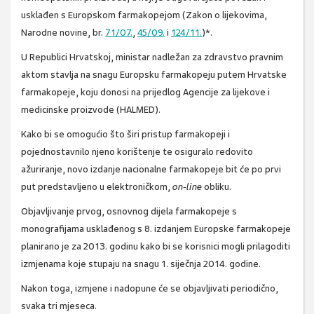
usklađen s Europskom farmakopejom (Zakon o lijekovima,
Narodne novine, br.
71/07.
,
45/09.
i
124/11.
)*.
U Republici Hrvatskoj, ministar nadležan za zdravstvo pravnim
aktom stavlja na snagu Europsku farmakopeju putem Hrvatske
farmakopeje, koju donosi na prijedlog Agencije za lijekove i
medicinske proizvode (HALMED).
Kako bi se omogućio što širi pristup farmakopeji i
pojednostavnilo njeno korištenje te osiguralo redovito
ažuriranje, novo izdanje nacionalne farmakopeje bit će po prvi
put predstavljeno u elektroničkom,
on-line
obliku.
Objavljivanje prvog, osnovnog dijela farmakopeje s
monografijama usklađenog s 8. izdanjem Europske farmakopeje
planirano je za 2013. godinu kako bi se korisnici mogli prilagoditi
izmjenama koje stupaju na snagu 1. siječnja 2014. godine.
Nakon toga, izmjene i nadopune će se objavljivati periodično,
svaka tri mjeseca.