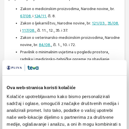
Zakon o medicinskim proizvodima, Narodne novine, br.
67/08.
i
124/11.
čl. 8.
Zakon o ljekarništvu, Narodne novine, br.
121/03.
,
35/08.
i
117/08.
, čl. 11., 12., 35. i 37.
Zakon o veterinarsko-medicinskim proizvodima, Narodne
novine, br.
84/08.
, čl. 1., 10. i 72.
Pravilnik o minimalnim uvjetima u pogledu prostora,
radnika i medicinsko-tehničke opreme za obavljanje
zdravstvene djelatnosti, Narodne novine, br.
61/11.
i
128/12.
, čl. 18., 19., 20. i 21.
Pravilnik o veterinarsko-medicinskim proizvodima,
Ova web-stranica koristi kolačiće
Narodne novine, br.
30/09.
,
73/09.
,
14/10.
,
146/10.
i
32/11.
Kolačiće upotrebljavamo kako bismo personalizirali
Pravila dobre ljekarničke prakse
, čl. 14.
sadržaj i oglase, omogućili značajke društvenih medija i
analizirali promet. Isto tako, podatke o vašoj upotrebi
Upitnik za reviziju Hrvatske farmakopeje
naše web-lokacije dijelimo s partnerima za društvene
www.halmed.hr
medije, oglašavanje i analizu, a oni ih mogu kombinirati s