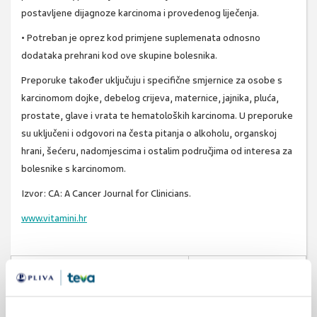
postavljene dijagnoze karcinoma i provedenog liječenja.
• Potreban je oprez kod primjene suplemenata odnosno
dodataka prehrani kod ove skupine bolesnika.
Preporuke također uključuju i specifične smjernice za osobe s
karcinomom dojke, debelog crijeva, maternice, jajnika, pluća,
prostate, glave i vrata te hematoloških karcinoma. U preporuke
su uključeni i odgovori na česta pitanja o alkoholu, organskoj
hrani, šećeru, nadomjescima i ostalim područjima od interesa za
bolesnike s karcinomom.
Izvor: CA: A Cancer Journal for Clinicians.
www.vitamini.hr
SVIĐA
MI SE
karcinom
tjelesna aktivnost
0