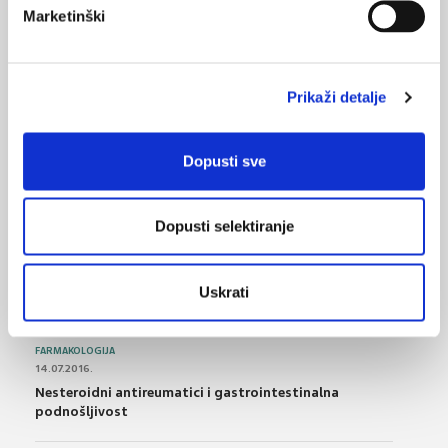
24.05.2021.
Marketinški
Hrvatska obilježava Europski tjedan borbe protiv
raka
Prikaži detalje
08.01.2021.
Nakon preboljelog karcinoma srce je „starije“u
odnosu na dob
Dopusti sve
NAJPOPULARNIJE
<
>
Dopusti selektiranje
BOL
21.10.2015.
Uskrati
Bolna leđa - medicinske vježbe (nove smjernice)
FARMAKOLOGIJA
14.07.2016.
Nesteroidni antireumatici i gastrointestinalna
podnošljivost