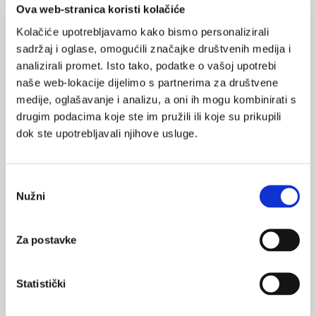
prehrana
rak
Ova web-stranica koristi kolačiće
POVRATAK
Kolačiće upotrebljavamo kako bismo personalizirali
NA VRH
sadržaj i oglase, omogućili značajke društvenih medija i
analizirali promet. Isto tako, podatke o vašoj upotrebi
naše web-lokacije dijelimo s partnerima za društvene
medije, oglašavanje i analizu, a oni ih mogu kombinirati s
drugim podacima koje ste im pružili ili koje su prikupili
VEZANI SADRŽAJ
<
>
dok ste upotrebljavali njihove usluge.
21.07.2024.
Za osobe koje su preživjele rak najbolja je
Odabir
mediteranska prehrana
Nužni
pristanka
01.08.2023.
Uloga prehrane u prevenciji karcinoma
Za postavke
24.04.2023.
Statistički
Štampar u tvom kvartu - Gornja i Donja Dubrava