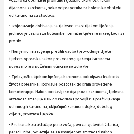
vezano uz optimalnu prehranu i tjelesnu aktivnost nakon
dijagnoze karcinoma, neke od preporuka za bolesnike oboljele
od karcinoma su sljedeće:
• Izbjegavanje dobivanja na tjelesnoj masi tijekom liječenja
jednako je važno i za bolesnike normalne tjelesne mase, kao i za
pretile.
• Namjerno mršavljenje pretilih osoba (provođenje dijete)
tijekom oporavka nakon provedenog liječenja karcinoma
povezano je s poželjnim učincima na zdravlje.
• Tjelovježba tijekom liječenja karcinoma poboljšava kvalitetu
života bolesnika, i povisuje postotak do kraja provedene
kemoterapije. Nakon postavljene dijagnoze karcinoma, tjelesna
aktivnost smanjuje rizik od recidiva i poboljšava preživljavanje
od mnogih karcinoma, uključujući karcinom dojke, debelog
crijeva, prostate i jajnika.
• Prehrana koja uključuje puno voća, povrća, cjelovitih žitarica,
peradi i ribe, povezuje se sa smanjenom smrtnosti nakon