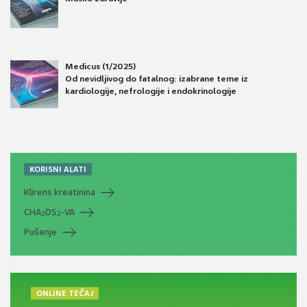
Medicus (1/2025)
Od nevidljivog do fatalnog: izabrane teme iz
kardiologije, nefrologije i endokrinologije
KORISNI ALATI
Klirens kreatinina
CHA
DS
-VA
2
2
Pušenje
ONLINE TEČAJ