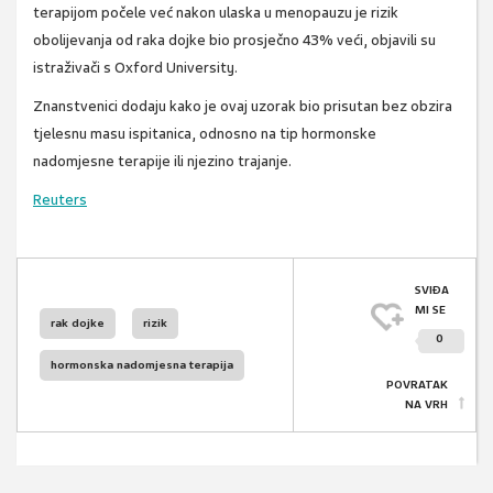
terapijom počele već nakon ulaska u menopauzu je rizik
obolijevanja od raka dojke bio prosječno 43% veći, objavili su
istraživači s Oxford University.
Znanstvenici dodaju kako je ovaj uzorak bio prisutan bez obzira
tjelesnu masu ispitanica, odnosno na tip hormonske
nadomjesne terapije ili njezino trajanje.
Reuters
SVIĐA
MI SE
rak dojke
rizik
0
hormonska nadomjesna terapija
POVRATAK
NA VRH