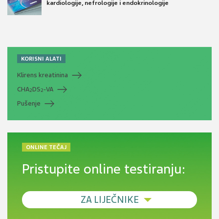
kardiologije, nefrologije i endokrinologije
KORISNI ALATI
Klirens kreatinina
CHA
DS
-VA
2
2
Pušenje
ONLINE TEČAJ
Pristupite online testiranju:
ZA LIJEČNIKE