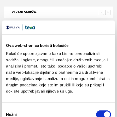
VEZANI SADRŽAJ
<
>
10.01.2025.
Uznapredovali rak dojke i kardiovaskularne bolesti
22.10.2024.
Ova web-stranica koristi kolačiće
Spirala koja otpušta hormon levonorgestrel
povećava rizik od raka dojke?
Kolačiće upotrebljavamo kako bismo personalizirali
sadržaj i oglase, omogućili značajke društvenih medija i
analizirali promet. Isto tako, podatke o vašoj upotrebi
23.04.2017.
Procjena rizika i koristi od radioterapije raka dojke
naše web-lokacije dijelimo s partnerima za društvene
medije, oglašavanje i analizu, a oni ih mogu kombinirati s
drugim podacima koje ste im pružili ili koje su prikupili
04.09.2016.
dok ste upotrebljavali njihove usluge.
Hrvatski Cochrane sudjelovao u standardizaciji
zdravstvenih procjena
Odabir
21.10.2014.
Nužni
Najvažniji rizici povezani s primjenom pojedinog
pristanka