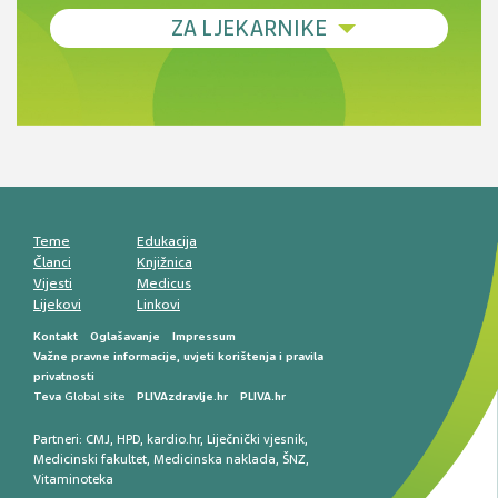
Debljina - od prevencije do personalizirane
ZA LJEKARNIKE
terapije
Novi pogled na migrenu: komorbiditeti, spolne
razlike i nove terapije
Antikoagulansi u ljekarničkoj praksi –
komunikacija, adherencija i sigurnost
Muško urološko zdravlje: od funkcionalnih
smetnji do rane onkološke dijagnostike
Mentalno zdravlje muškaraca: skriveni rizici i
kliničke posljedice
Životni stil i kardiovaskularno zdravlje
muškaraca
Teme
Edukacija
Članci
Knjižnica
Vijesti
Medicus
Lijekovi
Linkovi
Kontakt
Oglašavanje
Impressum
Važne pravne informacije, uvjeti korištenja i pravila
privatnosti
Teva
Global site
PLIVAzdravlje.hr
PLIVA.hr
Partneri:
CMJ
,
HPD
,
kardio.hr
,
Liječnički vjesnik
,
Medicinski fakultet
,
Medicinska naklada
,
ŠNZ
,
Vitaminoteka