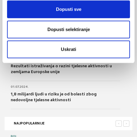
24.08.2025.
Dopusti sve
Osobe koje dugotrajno vježbaju imaju 'zdravije'
masno tkivo na trbuhu
Dopusti selektiranje
28.04.2025.
Zdrave kosti i mišići kod žena
Uskrati
09.11.2024.
Rezultati istraživanja o razini tjelesne aktivnosti u
zemljama Europske unije
01.07.2024.
1,8 milijardi ljudi u riziku je od bolesti zbog
nedovoljne tjelesne aktivnosti
NAJPOPULARNIJE
<
>
BOL