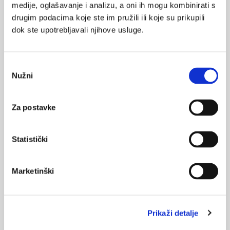
medije, oglašavanje i analizu, a oni ih mogu kombinirati s
Izvor:
Vitamini.hr
drugim podacima koje ste im pružili ili koje su prikupili
dok ste upotrebljavali njihove usluge.
metaboličko zdravlje
SVIĐA
Odabir
MI SE
Nužni
pravilna prehrana
pristanka
1
tjelesna aktivnost
POVRATAK
Za postavke
NA VRH
vježbanje
Statistički
Marketinški
VEZANI SADRŽAJ
<
>
07.12.2025.
Prikaži detalje
Kako početi s tjelesnom aktivnošću?