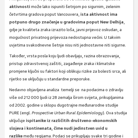
aktivnosti
može lako ispuniti šetnjom po sigurnim, zelenim
četvrtima gradova poput Vancouvera,
ista aktivnost ima
potpuno drugo značenje u gradovima poput New Delhija
,
gdje je kvaliteta zraka izrazito loša, javni prijevoz oskudan, a
mogućnost privatnog prijevoza nedostupna većini. U takvim
uvjetima svakodnevne šetnje nisu niti jednostavne niti sigurne.
Također, vrsta posla koju ljudi obavljaju, razina obrazovanja,
pristup zdravstvenoj zaštiti, zagađenje zraka i klimatske
promjene ključni su faktori koji oblikuju rizike za bolesti srca, ali
rijetko se uključuju u standardne preporuke.
Nedavno objavljena analiza temelji se na podacima o zdravlju
više od 212 000 ljudi iz 28 zemalja širom svijeta, prikupljanima
od 2002. godine u sklopu dugotrajne međunarodne studije
PURE (engl.
Prospective Urban Rural Epidemiology
). Ova studija
uključuje
ispitanike iz različitih društveno-ekonomskih
slojeva i kontinenata, čime nudi jedinstven uvid u
razlike
među regijama. Podaci se prikupljaju svake tri godine i