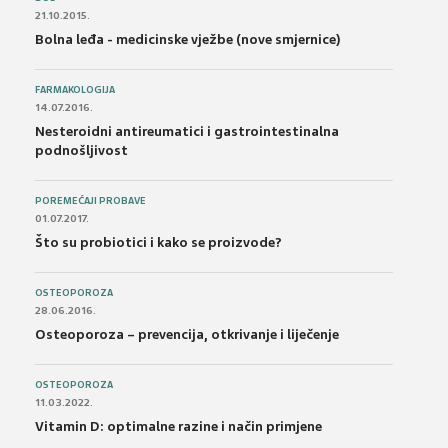
21.10.2015.
Bolna leđa - medicinske vježbe (nove smjernice)
FARMAKOLOGIJA
14.07.2016.
Nesteroidni antireumatici i gastrointestinalna
podnošljivost
POREMEĆAJI PROBAVE
01.07.2017.
Što su probiotici i kako se proizvode?
OSTEOPOROZA
28.06.2016.
Osteoporoza – prevencija, otkrivanje i liječenje
OSTEOPOROZA
11.03.2022.
Vitamin D: optimalne razine i način primjene