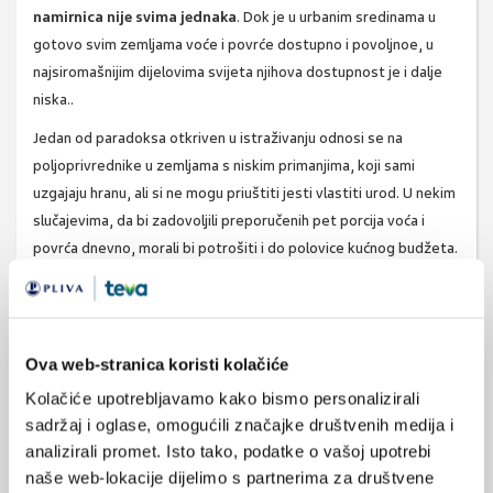
namirnica nije svima jednaka
. Dok je u urbanim sredinama u
gotovo svim zemljama voće i povrće dostupno i povoljnoe, u
najsiromašnijim dijelovima svijeta njihova dostupnost je i dalje
niska..
Jedan od paradoksa otkriven u istraživanju odnosi se na
poljoprivrednike u zemljama s niskim primanjima, koji sami
uzgajaju hranu, ali si ne mogu priuštiti jesti vlastiti urod. U nekim
slučajevima, da bi zadovoljili preporučenih pet porcija voća i
povrća dnevno, morali bi potrošiti i do polovice kućnog budžeta.
Ova saznanja
naglašavaju potrebu za redefiniranjem
globalnih zdravstvenih smjernica
tako da u obzir uzmu
socijalne i okolišne okolnosti stvarnog života ljudi. Umjesto
Ova web-stranica koristi kolačiće
univerzalnih preporuka koje pretpostavljaju jednaku dostupnost
resursa, potrebne su prilagodbe koje će uvažiti stvarne
Kolačiće upotrebljavamo kako bismo personalizirali
mogućnosti i izazove u različitim dijelovima svijeta – od gradskih
sadržaj i oglase, omogućili značajke društvenih medija i
analizirali promet. Isto tako, podatke o vašoj upotrebi
četvrti do ruralnih područja, od razvijenih zemalja do onih u
naše web-lokacije dijelimo s partnerima za društvene
razvoju.