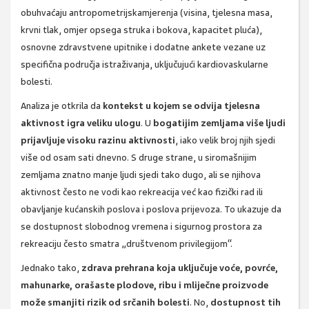
obuhvaćaju antropometrijskamjerenja (visina, tjelesna masa,
krvni tlak, omjer opsega struka i bokova, kapacitet pluća),
osnovne zdravstvene upitnike i dodatne ankete vezane uz
specifična područja istraživanja, uključujući kardiovaskularne
bolesti.
Analiza je otkrila da
kontekst u kojem se odvija tjelesna
aktivnost igra veliku ulogu
. U
bogatijim zemljama više ljudi
prijavljuje visoku razinu aktivnosti
, iako velik broj njih sjedi
više od osam sati dnevno. S druge strane, u siromašnijim
zemljama znatno manje ljudi sjedi tako dugo, ali se njihova
aktivnost često ne vodi kao rekreacija već kao fizički rad ili
obavljanje kućanskih poslova i poslova prijevoza. To ukazuje da
se dostupnost slobodnog vremena i sigurnog prostora za
rekreaciju često smatra „društvenom privilegijom“.
Jednako tako,
zdrava prehrana koja uključuje voće, povrće,
mahunarke, orašaste plodove, ribu i mliječne proizvode
može smanjiti rizik od srčanih bolesti
. No,
dostupnost tih