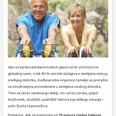
Iako su kardiovaskularne bolesti glavni uzrok smrtnosti na
globalnoj razini, s čak 80 % smrtnih slučajeva u zemljama niskog i
srednjeg dohotka, međunarodne smjernice temelje se pretežno
na istraživanjima provedenima u zemljama visokog dohotka.
Time se često zanemaruju dublji, tzv. uzroci uzroka, poput
društvenih, okolišnih i političkih faktora koji oblikuju zdravlje i
način života stanovništva.
Primjerice, dok se preporuka od
75 minuta tjedne tjelesne