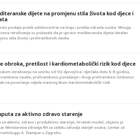
diteranske dijete na promjenu stila života kod djece i
ata
često postaje pretili adolescent te na kraju i pretila odrasla osoba. Mnoga
vena istraživanja su pokazala da je upravo mediteranska dijeta idealan
enu stila života i prehrambenih navika.
e obroka, pretilost i kardiometabolički rizik kod djece
skom istraživanju na uzorku od 512 djevojčica i dječaka dobi 6-8 godina,
ehrambene navike, prehrambeno ponašanje i drugi prehrambeni čimbenici
ati na povećanje udjela masnog tkiva i kardiometabolički rizik.
 uputa za aktivno zdravo starenje
a za aktivno, zdravo i produktivno starenje, Hrvatski model, objavio je
ar Ministarstva zdravlja RH za zaštitu zdravlja starijih osoba, Centar za
rontologiju A. Štampar u Zagrebu.