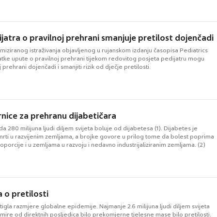
ijatra o pravilnoj prehrani smanjuje pretilost dojenčadi
miziranog istraživanja objavljenog u rujanskom izdanju časopisa Pediatrics
atke upute o pravilnoj prehrani tijekom redovitog posjeta pedijatru mogu
prehrani dojenčadi i smanjiti rizik od dječje pretilosti.
nice za prehranu dijabetičara
da 280 milijuna ljudi diljem svijeta boluje od dijabetesa (1). Dijabetes je
mrti u razvijenim zemljama, a brojke govore u prilog tome da bolest poprima
porcije i u zemljama u razvoju i nedavno industrijaliziranim zemljama. (2)
a o pretilosti
stigla razmjere globalne epidemije. Najmanje 2.6 milijuna ljudi diljem svijeta
ire od direktnih posljedica bilo prekomjerne tjelesne mase bilo pretilosti.