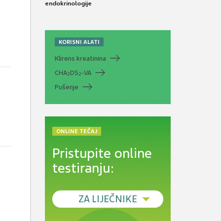
endokrinologije
KORISNI ALATI
Klirens kreatinina
CHA
DS
-VA
2
2
Pušenje
ONLINE TEČAJ
Pristupite online
testiranju:
ZA LIJEČNIKE