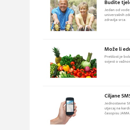
Budite tjel
Jedan od vodeć
univerzalnih zd
zdravlja srca.
Može li ed
Pretilost je bo
svijest o važno
Ciljane SM
Jednostavne SM
utjecaj na kard
časopisu JAMA