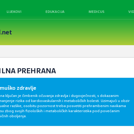
LIJEKOVI
EDUKACIJA
MEDICUS
VI
.net
VILNA PREHRANA
 muško zdravlje
na ključan je čimbenik očuvanja zdravlja i dugovječnosti, s dokazanim
anjenje rizika od kardiovaskularnih i metaboličkih bolesti. Uzimajući u obzir
idualne razlike, osobitu pozornost treba posvetiti prehrambenim navikama
su zbog svojih fizioloških i metaboličkih karakteristika pod povećanim
ičnih oboljenja.