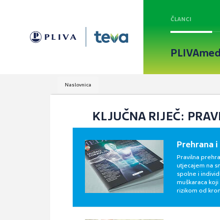
ČLANCI
PLIVAmed
Naslovnica
KLJUČNA RIJEČ: PRA
Prehrana i
Pravilna prehra
utjecajem na sm
spolne i indiv
muškaraca koji 
rizikom od kron