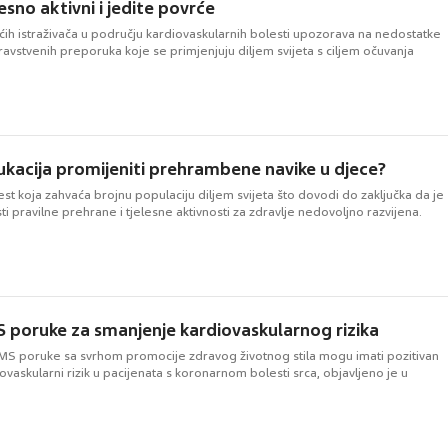
esno aktivni i jedite povrće
ih istraživača u području kardiovaskularnih bolesti upozorava na nedostatke
ravstvenih preporuka koje se primjenjuju diljem svijeta s ciljem očuvanja
ukacija promijeniti prehrambene navike u djece?
lest koja zahvaća brojnu populaciju diljem svijeta što dovodi do zaključka da je
sti pravilne prehrane i tjelesne aktivnosti za zdravlje nedovoljno razvijena.
S poruke za smanjenje kardiovaskularnog rizika
S poruke sa svrhom promocije zdravog životnog stila mogu imati pozitivan
iovaskularni rizik u pacijenata s koronarnom bolesti srca, objavljeno je u
.