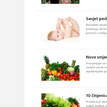
Savjet ped
Rezultati rando
pokazuju da kr
pomoći u boljoj 
Nove smjer
Procjenjuje se 
vodeći uzrok s
epidemijske pro
10 činjenic
Pretilost je do
svake godine um