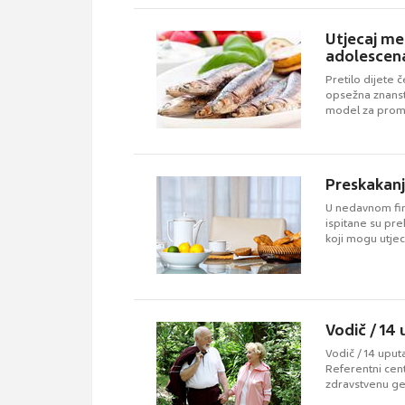
Utjecaj me
adolescen
Pretilo dijete 
opsežna znanst
model za promj
Preskakanj
U nedavnom fin
ispitane su pr
koji mogu utjec
Vodič / 14
Vodič / 14 uput
Referentni cent
zdravstvenu ge