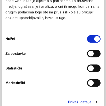
naše web-lokacije dijelimo s partnerima za društvene
medije, oglašavanje i analizu, a oni ih mogu kombinirati s
06.06.2025.
Tjedan spolnog zdravlja 09.6. -13.06.2025.
drugim podacima koje ste im pružili ili koje su prikupili
dok ste upotrebljavali njihove usluge.
20.11.2024.
Kampanja u prevenciji raka maternice i cijepljenju
protiv HPV-a
Odabir
Nužni
pristanka
31.01.2023.
Sedam najvažnijih činjenica o raku vrata maternice
Za postavke
15.09.2022.
Cijepljenje protiv humanog papiloma virusa (HPV)
Statistički
16.01.2022.
Marketinški
Rak vrata maternice – rak kojeg možemo spriječiti
Prikaži detalje
NAJPOPULARNIJE
<
>