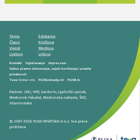
smetnji do rane onkološke dijagnostike
Mentalno zdravlje muškaraca: skriveni rizici i
kliničke posljedice
Životni stil i kardiovaskularno zdravlje
muškaraca
Teme
Edukacija
Članci
Knjižnica
Vijesti
Medicus
Lijekovi
Linkovi
Kontakt
Oglašavanje
Impressum
Važne pravne informacije, uvjeti korištenja i pravila
privatnosti
Teva
Global site
PLIVAzdravlje.hr
PLIVA.hr
Partneri:
CMJ
,
HPD
,
kardio.hr
,
Liječnički vjesnik
,
Medicinski fakultet
,
Medicinska naklada
,
ŠNZ
,
Vitaminoteka
© 2001-2026 PLIVA HRVATSKA d.o.o. Sva prava
pridržana