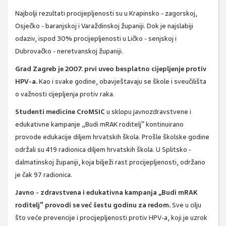
Najbolji rezultati procijepljenosti su u Krapinsko - zagorskoj,
Osječko - baranjskoj i Varaždinskoj županiji. Dok je najslabiji
odaziv, ispod 30% procijepljenosti u Ličko - senjskoj i
Dubrovačko - neretvanskoj županiji.
Grad Zagreb je 2007. prvi uveo besplatno cijepljenje protiv
HPV-a.
Kao i svake godine, obavještavaju se škole i sveučilišta
o važnosti cijepljenja protiv raka.
Studenti medicine CroMSIC
u sklopu javnozdravstvene i
edukativne kampanje „Budi mRAK roditelj“ kontinuirano
provode edukacije diljem hrvatskih škola. Prošle školske godine
održali su 419 radionica diljem hrvatskih škola. U Splitsko -
dalmatinskoj županiji, koja bilježi rast procijepljenosti, održano
je čak 97 radionica.
Javno - zdravstvena i edukativna kampanja „Budi mRAK
roditelj“ provodi se već šestu godinu za redom.
Sve u cilju
što veće prevencije i procijepljenosti protiv HPV-a, koji je uzrok