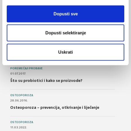
BOL
Dopusti sve
21.10.2015.
Bolna leđa - medicinske vježbe (nove smjernice)
Dopusti selektiranje
FARMAKOLOGIJA
14.07.2016.
Nesteroidni antireumatici i gastrointestinalna
Uskrati
podnošljivost
POREMEĆAJI PROBAVE
01.07.2017.
Što su probiotici i kako se proizvode?
OSTEOPOROZA
28.06.2016.
Osteoporoza – prevencija, otkrivanje i liječenje
OSTEOPOROZA
11.03.2022.