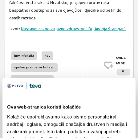
čak šest vrsta raka. U Hrvatskoj je cjepivo protiv raka
besplatno i dostupno za sve djevojčice i dječake od petih do
osmih razreda.
Izvor:
Nastavni zavod za javno zdravstvo "Dr, Andrija štampar"
hpv infekcija
hpv
SVIĐA
MI SE
spolno prenosive bolesti
0
cijepljenje protiv hpv-a
POVRATAK
NA VRH
rak vrata maternice
Ova web-stranica koristi kolačiće
Kolačiće upotrebljavamo kako bismo personalizirali
sadržaj i oglase, omogućili značajke društvenih medija i
analizirali promet. Isto tako, podatke o vašoj upotrebi
VEZANI SADRŽAJ
<
>