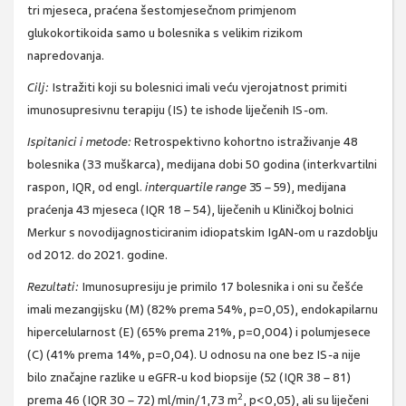
tri mjeseca, praćena šestomjesečnom primjenom
glukokortikoida samo u bolesnika s velikim rizikom
napredovanja.
Cilj:
Istražiti koji su bolesnici imali veću vjerojatnost primiti
imunosupresivnu terapiju (IS) te ishode liječenih IS-om.
Ispitanici i metode:
Retrospektivno kohortno istraživanje 48
bolesnika (33 muškarca), medijana dobi 50 godina (interkvartilni
raspon, IQR, od engl.
interquartile range
35 – 59), medijana
praćenja 43 mjeseca (IQR 18 – 54), liječenih u Kliničkoj bolnici
Merkur s novodijagnosticiranim idiopatskim IgAN-om u razdoblju
od 2012. do 2021. godine.
Rezultati:
Imunosupresiju je primilo 17 bolesnika i oni su češće
imali mezangijsku (M) (82% prema 54%, p=0,05), endokapilarnu
hipercelularnost (E) (65% prema 21%, p=0,004) i polumjesece
(C) (41% prema 14%, p=0,04). U odnosu na one bez IS-a nije
bilo značajne razlike u eGFR-u kod biopsije (52 (IQR 38 – 81)
2
prema 46 (IQR 30 – 72) ml/min/1,73 m
, p<0,05), ali su liječeni