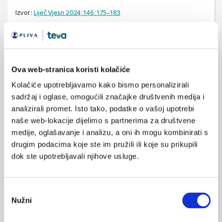
Izvor:
Liječ Vjesn
2024;146:175–183
https://doi.org/10.26800/LV-146-5-6-3
Ova web-stranica koristi kolačiće
nefropatija
SVIĐA
MI SE
Kolačiće upotrebljavamo kako bismo personalizirali
membranska nefropatija
0
sadržaj i oglase, omogućili značajke društvenih medija i
imunosupresija
analizirali promet. Isto tako, podatke o vašoj upotrebi
POVRATAK
naše web-lokacije dijelimo s partnerima za društvene
NA VRH
imunosupresivi
medije, oglašavanje i analizu, a oni ih mogu kombinirati s
drugim podacima koje ste im pružili ili koje su prikupili
dok ste upotrebljavali njihove usluge.
Odabir
VEZANI SADRŽAJ
<
>
Nužni
pristanka
06.03.2025.