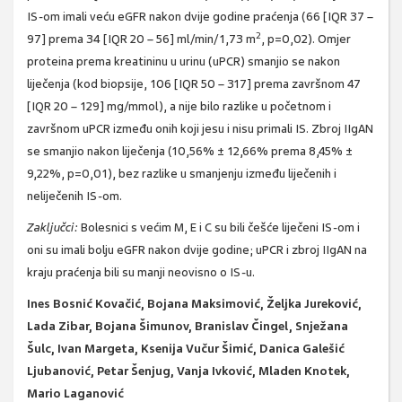
IS-om imali veću eGFR nakon dvije godine praćenja (66 [IQR 37 –
2
97] prema 34 [IQR 20 – 56] ml/min/1,73 m
, p=0,02). Omjer
proteina prema kreatininu u urinu (uPCR) smanjio se nakon
liječenja (kod biopsije, 106 [IQR 50 – 317] prema završnom 47
[IQR 20 – 129] mg/mmol), a nije bilo razlike u početnom i
završnom uPCR između onih koji jesu i nisu primali IS. Zbroj IIgAN
se smanjio nakon liječenja (10,56% ± 12,66% prema 8,45% ±
9,22%, p=0,01), bez razlike u smanjenju između liječenih i
neliječenih IS-om.
Zaključci:
Bolesnici s većim M, E i C su bili češće liječeni IS-om i
oni su imali bolju eGFR nakon dvije godine; uPCR i zbroj IIgAN na
kraju praćenja bili su manji neovisno o IS-u.
Ines Bosnić Kovačić, Bojana Maksimović, Željka Jureković,
Lada Zibar, Bojana Šimunov, Branislav Čingel, Snježana
Šulc, Ivan Margeta, Ksenija Vučur Šimić, Danica Galešić
Ljubanović, Petar Šenjug, Vanja Ivković, Mladen Knotek,
Mario Laganović