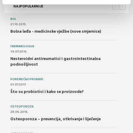
NAJPOPULARNIJE
<
>
BOL
21.10.2015.
Bolna leđa - medicinske vježbe (nove smjernice)
FARMAKOLOGIJA
14.07.2016.
Nesteroidni antireumatici i gastrointestinalna
podnošljivost
POREMEĆAJI PROBAVE
01.07.2017.
Što su probiotici i kako se proizvode?
OSTEOPOROZA
28.06.2016.
Osteoporoza – prevencija, otkrivanje i liječenje