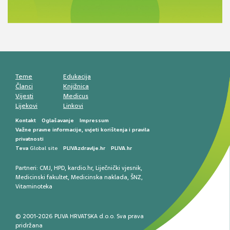
razlike i nove terapije
Antikoagulansi u ljekarničkoj praksi –
komunikacija, adherencija i sigurnost
Muško urološko zdravlje: od funkcionalnih
smetnji do rane onkološke dijagnostike
Mentalno zdravlje muškaraca: skriveni rizici i
kliničke posljedice
Životni stil i kardiovaskularno zdravlje
muškaraca
Teme
Edukacija
Članci
Knjižnica
Vijesti
Medicus
Lijekovi
Linkovi
Kontakt
Oglašavanje
Impressum
Važne pravne informacije, uvjeti korištenja i pravila
privatnosti
Teva
Global site
PLIVAzdravlje.hr
PLIVA.hr
Partneri:
CMJ
,
HPD
,
kardio.hr
,
Liječnički vjesnik
,
Medicinski fakultet
,
Medicinska naklada
,
ŠNZ
,
Vitaminoteka
© 2001-2026 PLIVA HRVATSKA d.o.o. Sva prava
pridržana