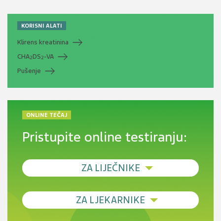
KORISNI ALATI
Klirens kreatinina
CHA
DS
-VA
2
2
Pušenje
ONLINE TEČAJ
Pristupite online testiranju:
ZA LIJEČNIKE
Debljina - od prevencije do personalizirane
ZA LJEKARNIKE
terapije
Novi pogled na migrenu: komorbiditeti, spolne