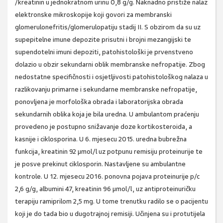
/kreatinin u jednokratnom urinu 0,8 g/g. Naknadno pristiže nalaz
elektronske mikroskopije koji govori za membranski
glomerulonefritis/glomerulopatiju stadij II. S obzirom da su uz
supepitelne imune depozite prisutni i brojni mezangijski te
supendotelni imuni depoziti, patohistološki je prvenstveno
dolazio u obzir sekundarni oblik membranske nefropatije. Zbog
nedostatne specifičnosti i osjetljivosti patohistološkog nalaza u
razlikovanju primarne i sekundarne membranske nefropatije,
ponovljena je morfološka obrada i laboratorijska obrada
sekundarnih oblika koja je bila uredna. U ambulantom praćenju
provedeno je postupno snižavanje doze kortikosteroida, a
kasnije i ciklosporina. U 6. mjesecu 2015. uredna bubrežna
funkcija, kreatinin 92 µmol/l uz potpunu remisiju proteinurije te
je posve prekinut ciklosporin. Nastavljene su ambulantne
kontrole. U 12. mjesecu 2016. ponovna pojava proteinurije p/c
2,6 g/g, albumini 47, kreatinin 96 µmol/l, uz antiproteinuričku
terapiju ramiprilom 2,5 mg. U tome trenutku radilo se o pacijentu
koji je do tada bio u dugotrajnoj remisiji. Učinjena su i protutijela