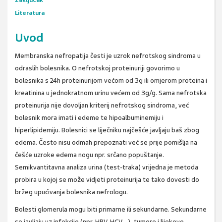
Zaključak
Literatura
Uvod
Membranska nefropatija česti je uzrok nefrotskog sindroma u
odraslih bolesnika. O nefrotskoj proteinuriji govorimo u
bolesnika s 24h proteinurijom većom od 3g ili omjerom proteina i
kreatinina u jednokratnom urinu većem od 3g/g. Sama nefrotska
proteinurija nije dovoljan kriterij nefrotskog sindroma, već
bolesnik mora imati i edeme te hipoalbuminemiju i
hiperlipidemiju. Bolesnici se liječniku najčešće javljaju baš zbog
edema. Često nisu odmah prepoznati već se prije pomišlja na
češće uzroke edema nogu npr. srčano popuštanje.
Semikvantitavna analiza urina (test-traka) vrijedna je metoda
probira u kojoj se može vidjeti proteinurija te tako dovesti do
bržeg upućivanja bolesnika nefrologu.
Bolesti glomerula mogu biti primarne ili sekundarne. Sekundarne
se javljaju uz infekcije (npr. HBV, HCV,…), tumore i lijekove.