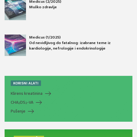
Medicus (2/2025)
Muško zdravlje
Medicus (1/2025)
Od nevidljivog do fatalnog: izabrane teme iz
kardiologije, nefrologije i endokrinologije
KORISNI ALATI
Klirens kreatinina
CHA
DS
-VA
2
2
Pušenje