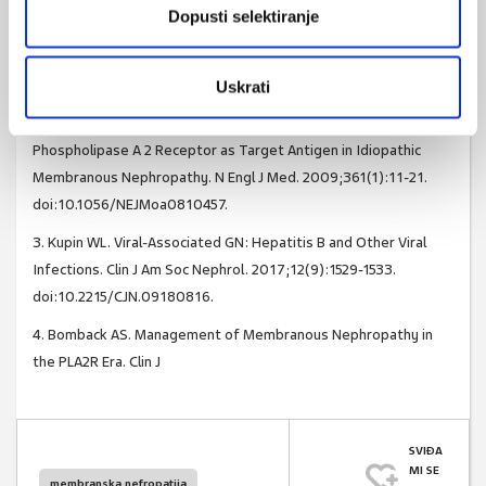
Literatura
Dopusti selektiranje
1. Couser WG. Primary Membranous Nephropathy. Clin J Am Soc
Nephrol. 2017;12(6):983-997. doi:10.2215/CJN.11761116.
Uskrati
2. Beck LH, Bonegio RGB, Lambeau G, et al. M-Type
Phospholipase A 2 Receptor as Target Antigen in Idiopathic
Membranous Nephropathy. N Engl J Med. 2009;361(1):11-21.
doi:10.1056/NEJMoa0810457.
3. Kupin WL. Viral-Associated GN: Hepatitis B and Other Viral
Infections. Clin J Am Soc Nephrol. 2017;12(9):1529-1533.
doi:10.2215/CJN.09180816.
4. Bomback AS. Management of Membranous Nephropathy in
the PLA2R Era. Clin J
SVIĐA
MI SE
membranska nefropatija