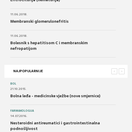
11.06.2018.
Membranski glomerulonefritis
11.06.2018.
Bolesnik s hepatitisom C i membranskim
nefropatijom
NAJPOPULARNIJE
<
>
BOL
21.10.2015.
Bolna leđa - medicinske vježbe (nove smjernice)
FARMAKOLOGIJA
14.07.2016.
Nesteroidni antireumatici i gastrointestinalna
podnošljivost