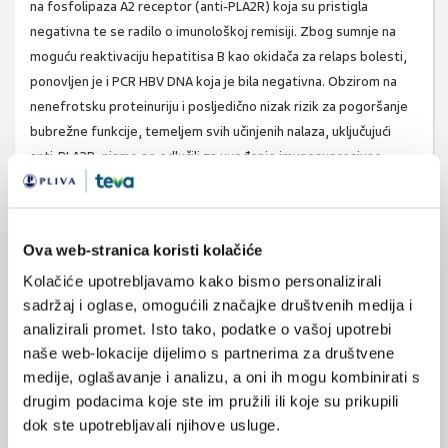
na fosfolipaza A2 receptor (anti-PLA2R) koja su pristigla
negativna te se radilo o imunološkoj remisiji. Zbog sumnje na
moguću reaktivaciju hepatitisa B kao okidača za relaps bolesti,
ponovljen je i PCR HBV DNA koja je bila negativna. Obzirom na
nenefrotsku proteinuriju i posljedično nizak rizik za pogoršanje
bubrežne funkcije, temeljem svih učinjenih nalaza, uključujući
anti-PLA2R, nismo se odlučili za uvođenje imunosupresivne
terapije. Nastavljeno je ambulantno praćenje uz terapiju ACEI
(ramipiril 2,5mg dnevno, više doze pacijent nije tolerirao zbog
hipotenzije). U 1. mjesecu 2018. na redovitoj kontroli pacijent je
Ova web-stranica koristi kolačiće
bio bez subjektivnih tegoba, bez edema, dobre bubrežne
Kolačiće upotrebljavamo kako bismo personalizirali
funkcije, kreatinin 92µmo/L, uz p/c: 1,8 g bez potrebe za
sadržaj i oglase, omogućili značajke društvenih medija i
specifičnom imunosupresivnom terapijom.
analizirali promet. Isto tako, podatke o vašoj upotrebi
Rasprava
naše web-lokacije dijelimo s partnerima za društvene
medije, oglašavanje i analizu, a oni ih mogu kombinirati s
Uzroci sekundarne membranske nefropatije mogu biti infekcije,
drugim podacima koje ste im pružili ili koje su prikupili
maligne bolesti, autoimune bolesti ili lijekovi. Kronične infekcije
dok ste upotrebljavali njihove usluge.
virusom hepatitisa B ili hepatitisa C dobro su poznati uzroci