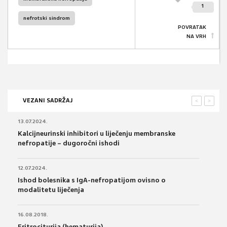
1
nefrotski sindrom
POVRATAK
NA VRH
VEZANI SADRŽAJ
<
>
13.07.2024.
Kalcijneurinski inhibitori u liječenju membranske
nefropatije – dugoročni ishodi
12.07.2024.
Ishod bolesnika s IgA-nefropatijom ovisno o
modalitetu liječenja
16.08.2018.
Eritrociturija (hematurija)