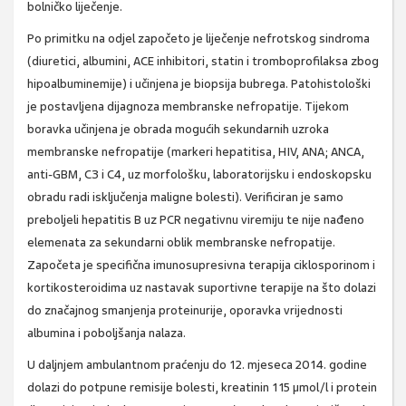
bolničko liječenje.
Po primitku na odjel započeto je liječenje nefrotskog sindroma
(diuretici, albumini, ACE inhibitori, statin i tromboprofilaksa zbog
hipoalbuminemije) i učinjena je biopsija bubrega. Patohistološki
je postavljena dijagnoza membranske nefropatije. Tijekom
boravka učinjena je obrada mogućih sekundarnih uzroka
membranske nefropatije (markeri hepatitisa, HIV, ANA; ANCA,
anti-GBM, C3 i C4, uz morfološku, laboratorijsku i endoskopsku
obradu radi isključenja maligne bolesti). Verificiran je samo
preboljeli hepatitis B uz PCR negativnu viremiju te nije nađeno
elemenata za sekundarni oblik membranske nefropatije.
Započeta je specifična imunosupresivna terapija ciklosporinom i
kortikosteroidima uz nastavak suportivne terapije na što dolazi
do značajnog smanjenja proteinurije, oporavka vrijednosti
albumina i poboljšanja nalaza.
U daljnjem ambulantnom praćenju do 12. mjeseca 2014. godine
dolazi do potpune remisije bolesti, kreatinin 115 µmol/l i protein