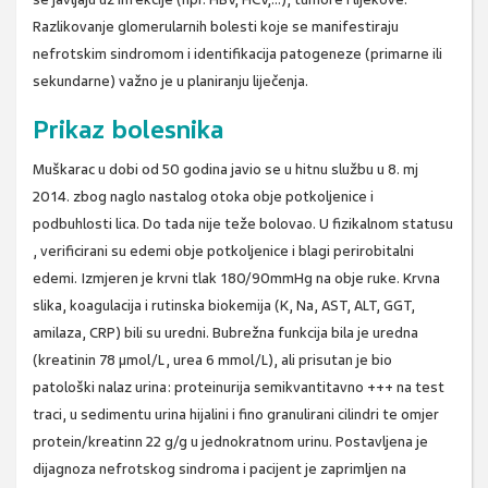
Razlikovanje glomerularnih bolesti koje se manifestiraju
nefrotskim sindromom i identifikacija patogeneze (primarne ili
sekundarne) važno je u planiranju liječenja.
Prikaz bolesnika
Muškarac u dobi od 50 godina javio se u hitnu službu u 8. mj
2014. zbog naglo nastalog otoka obje potkoljenice i
podbuhlosti lica. Do tada nije teže bolovao. U fizikalnom statusu
, verificirani su edemi obje potkoljenice i blagi perirobitalni
edemi. Izmjeren je krvni tlak 180/90mmHg na obje ruke. Krvna
slika, koagulacija i rutinska biokemija (K, Na, AST, ALT, GGT,
amilaza, CRP) bili su uredni. Bubrežna funkcija bila je uredna
(kreatinin 78 µmol/L, urea 6 mmol/L), ali prisutan je bio
patološki nalaz urina: proteinurija semikvantitavno +++ na test
traci, u sedimentu urina hijalini i fino granulirani cilindri te omjer
protein/kreatinn 22 g/g u jednokratnom urinu. Postavljena je
dijagnoza nefrotskog sindroma i pacijent je zaprimljen na