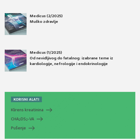
Medicus (2/2025)
Muško zdravlje
Medicus (1/2025)
Od nevidljivog do fatalnog: izabrane teme iz
kardiologije, nefrologije i endokrinologije
KORISNI ALATI
Klirens kreatinina
CHA
DS
-VA
2
2
Pušenje