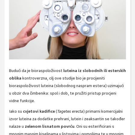
Budući da je bioraspoloživost
luteina iz slobodnih ili esterskih
oblika
kontroverzna, cilj ove studije bio je procijeniti
bioraspoloživost luteina (slobodnog naspram estera) uzimajući
u obzir dva čimbenika: spol i dob, te pružiti pristup procjeni
vidne funkcije.
Iako su
cvjetovi kadifice
(
Tagetes erecta
) primarni komercijalni
izvor luteina za dodatke prehrani, lutein i zeaksantin se također
nalaze u
zelenom lisnatom povrću
. Oni su esterificirani s
mnogim masnim kiselinama u listovima i gomoljima te u mnogim