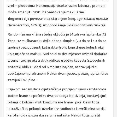
zrelim plodovima. Konzumacija visoke razine luteina u prehrani
može
smanjiti rizik i napredovanje makularne
degeneracije
povezane sa starenjem (eng.
age-related macular
degeneration
, ARMD), uz poboljšanje vida i kognitivnih funkcija.
Randomizirana križna studija uključila je 24 zdrava ispitanika (12
žena, 12 muškaraca) u dvije dobne skupine (20 do 35 i 50 do 65
godina) bez povijesti katarakte ili bilo koje druge bolesti oka
koja utječe na makulu. Sudionici su dva mjeseca uzimali dodatke
luteina, točnije ekstrakt kadificec u obliku kapsula (slobodni ili
esterski oblik) u dozi od 6 mg luteina/dan, nastavljajući s
uobičajenom prehranom. Nakon dva mjeseca pauze, ispitanici su
zamijenili skupine.
Tijekom sedam dana dijetetičar je procijenio unos karotenoida
putem hrane na početku dva razdoblja ispitivanja, postavljajući
pitanja o količini i vrsti konzumirane hrane i pića. Osim toga,
istraživači su prikupili uzorke krvi sudionika i izvršili ekstrakciju
karotenoida iz uzoraka seruma natašte. Nakon toga, pratili