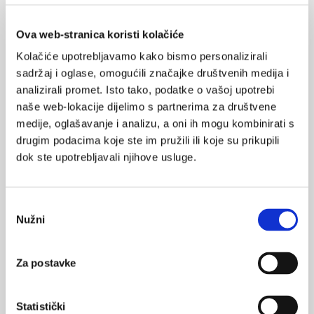
SVIĐA
Ova web-stranica koristi kolačiće
MI SE
0
Kolačiće upotrebljavamo kako bismo personalizirali
oko
vid
vidna oštrina
sadržaj i oglase, omogućili značajke društvenih medija i
POVRATAK
analizirali promet. Isto tako, podatke o vašoj upotrebi
NA VRH
naše web-lokacije dijelimo s partnerima za društvene
medije, oglašavanje i analizu, a oni ih mogu kombinirati s
drugim podacima koje ste im pružili ili koje su prikupili
dok ste upotrebljavali njihove usluge.
VEZANI SADRŽAJ
<
>
Odabir
19.09.2025.
Nužni
pristanka
Rujan – mjesec svjesnosti o cerebralnom oštećenju
vida
Za postavke
12.09.2025.
Nacionalni dan ambliopije – 12. rujna
Statistički