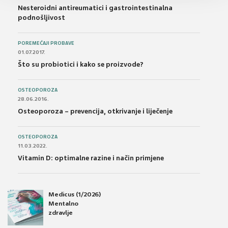
Nesteroidni antireumatici i gastrointestinalna
podnošljivost
POREMEĆAJI PROBAVE
01.07.2017.
Što su probiotici i kako se proizvode?
OSTEOPOROZA
28.06.2016.
Osteoporoza – prevencija, otkrivanje i liječenje
OSTEOPOROZA
11.03.2022.
Vitamin D: optimalne razine i način primjene
Medicus (1/2026)
Mentalno
zdravlje