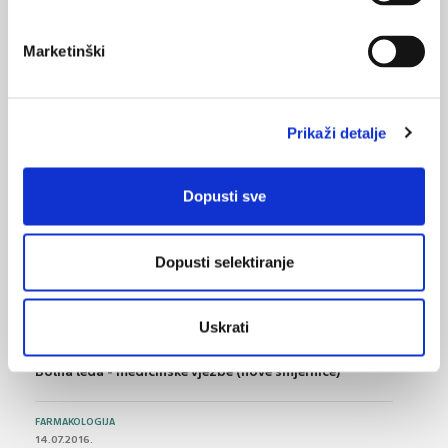
18.11.2024.
Transplantacija matičnih stanica vraća izgubljeni vid
Marketinški
04.06.2024.
Neuropeptid alfa-MSH kao potencijalni lijek za
Prikaži detalje
bolesti endotela rožnice
01.06.2024.
Dopusti sve
Što je senilna makularna degeneracija?
Dopusti selektiranje
NAJPOPULARNIJE
<
>
Uskrati
BOL
21.10.2015.
Bolna leđa - medicinske vježbe (nove smjernice)
FARMAKOLOGIJA
14.07.2016.