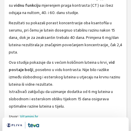
su
vidnu funkciju
mjerenjem praga kontrasta (CT) sa i bez
odsjaja na nultom, 40. i 60. danu studije.
Rezultati su pokazali porast koncentracije oba ksantofila u
serumu, pri čemu je lutein dosegnuo stabilnu razinu nakon 15
dana, dok je za zeaksantin trebalo 40 dana. Primjena 6 mg/dan
luteina rezultirala je značajnim povećanjem koncentracije, čak 2,4
puta.
Ova studija pokazuje da s većom količinom luteina u krvi,
vid
postaje bolji
, posebno u vidu kontrasta. Nije bilo razlike
između slobodnog i esterskog luteina u utjecaju na krvnu razinu
luteina ili vidne rezultate.
Istraživači zaključuju da uzimanje dodatka od 6 mg luteina u
slobodnom i esterskom obliku tijekom 15 dana osigurava
optimalne razine luteina u tijelu.
Izvor:
Vitamini.hr