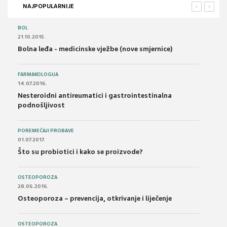
NAJPOPULARNIJE
<
>
BOL
21.10.2015.
Bolna leđa - medicinske vježbe (nove smjernice)
FARMAKOLOGIJA
14.07.2016.
Nesteroidni antireumatici i gastrointestinalna
podnošljivost
POREMEĆAJI PROBAVE
01.07.2017.
Što su probiotici i kako se proizvode?
OSTEOPOROZA
28.06.2016.
Osteoporoza – prevencija, otkrivanje i liječenje
OSTEOPOROZA