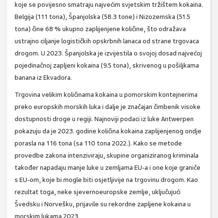
koje se povijesno smatraju najvećim svjetskim tržištem kokaina.
Belgija (111 tona), Španjolska (58.3 tone) i Nizozemska (51.5
tona) čine 68 % ukupno zaplijenjene količine, što odražava
ustrajno ciljanje logističkih opskrbnih lanaca od strane trgovaca
drogom. U 2023. Španjolska je izvijestila o svojoj dosad najvećoj
pojedinačnoj zapljeni kokaina (9.5 tona), skrivenog u pošiljkama
banana iz Ekvadora.
Trgovina velikim količinama kokaina u pomorskim kontejnerima
preko europskih morskih luka i dalje je značajan čimbenik visoke
dostupnosti droge u regiji. Najnoviji podaci iz luke Antwerpen
pokazuju da je 2023. godine količina kokaina zaplijenjenog ondje
porasla na 116 tona (sa 110 tona 2022.). Kako se metode
provedbe zakona intenziviraju, skupine organiziranog kriminala
također napadaju manje luke u zemljama EU-a i one koje graniče
s EU-om, koje bi mogle biti osjetljivije na trgovinu drogom. Kao
rezultat toga, neke sjevernoeuropske zemlje, uključujući
Švedsku i Norvešku, prijavile su rekordne zapljene kokaina u
morskim lukama 2023.