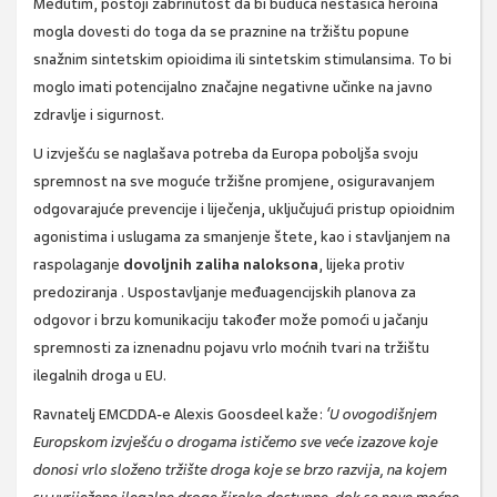
Međutim, postoji zabrinutost da bi buduća nestašica heroina
mogla dovesti do toga da se praznine na tržištu popune
snažnim sintetskim opioidima ili sintetskim stimulansima. To bi
moglo imati potencijalno značajne negativne učinke na javno
zdravlje i sigurnost.
U izvješću se naglašava potreba da Europa poboljša svoju
spremnost na sve moguće tržišne promjene, osiguravanjem
odgovarajuće prevencije i liječenja, uključujući pristup opioidnim
agonistima i uslugama za smanjenje štete, kao i stavljanjem na
raspolaganje
dovoljnih zaliha naloksona
, lijeka protiv
predoziranja . Uspostavljanje međuagencijskih planova za
odgovor i brzu komunikaciju također može pomoći u jačanju
spremnosti za iznenadnu pojavu vrlo moćnih tvari na tržištu
ilegalnih droga u EU.
Ravnatelj EMCDDA-e Alexis Goosdeel kaže:
‘U ovogodišnjem
Europskom izvješću o drogama ističemo sve veće izazove koje
donosi vrlo složeno tržište droga koje se brzo razvija, na kojem