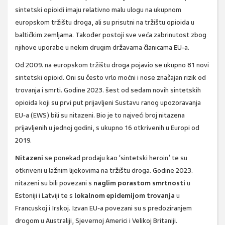
sintetski opioidi imaju relativno malu ulogu na ukupnom
europskom tržištu droga, ali su prisutni na tržištu opioida u
baltičkim zemljama. Također postoji sve veća zabrinutost zbog
njihove uporabe u nekim drugim državama članicama EU-a.
Od 2009. na europskom tržištu droga pojavio se ukupno 81 novi
sintetski opioid. Oni su često vrlo moćni i nose značajan rizik od
trovanja i smrti. Godine 2023. šest od sedam novih sintetskih
opioida koji su prvi put prijavljeni Sustavu ranog upozoravanja
EU-a (EWS) bili su nitazeni. Bio je to najveći broj nitazena
prijavljenih u jednoj godini, s ukupno 16 otkrivenih u Europi od
2019.
Nitazeni
se ponekad prodaju kao ‘sintetski heroin’ te su
otkriveni u lažnim lijekovima na tržištu droga. Godine 2023.
nitazeni su bili povezani s
naglim porastom smrtnosti
u
Estoniji i Latviji te s
lokalnom epidemijom trovanja
u
Francuskoj i Irskoj. Izvan EU-a povezani su s predoziranjem
drogom u Australiji, Sjevernoj Americi i Velikoj Britaniji.