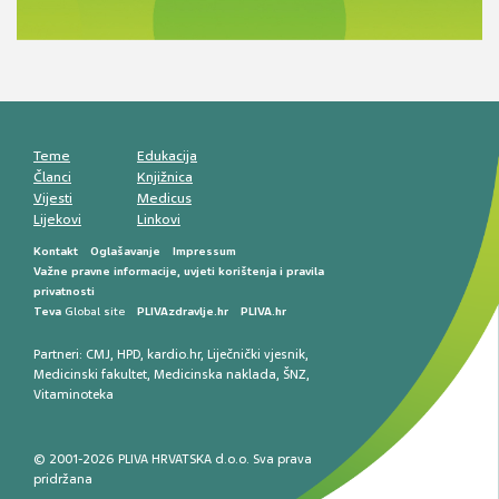
komunikacija, adherencija i sigurnost
Muško urološko zdravlje: od funkcionalnih
smetnji do rane onkološke dijagnostike
Mentalno zdravlje muškaraca: skriveni rizici i
kliničke posljedice
Životni stil i kardiovaskularno zdravlje
muškaraca
Teme
Edukacija
Članci
Knjižnica
Vijesti
Medicus
Lijekovi
Linkovi
Kontakt
Oglašavanje
Impressum
Važne pravne informacije, uvjeti korištenja i pravila
privatnosti
Teva
Global site
PLIVAzdravlje.hr
PLIVA.hr
Partneri:
CMJ
,
HPD
,
kardio.hr
,
Liječnički vjesnik
,
Medicinski fakultet
,
Medicinska naklada
,
ŠNZ
,
Vitaminoteka
© 2001-2026 PLIVA HRVATSKA d.o.o. Sva prava
pridržana