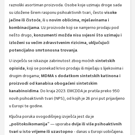
raznoliki asortiman proizvoda. Osobe koje uzimaju droge sada
su izložene širem rasponu psihoaktivnih tvari, često
visoke
jačine ili čistoće
, ili u
novim oblicima, mješavinama i
kombinacijama
. Uz proizvode koji se namjerno prodaju pod
nešto drugo,
konzumenti možda nisu svjesni što uzimaju i
izloženi su većim zdravstvenim rizicima, uključujući
potencijalno smrtonosna trovanja
.
U izvješću se iskazuje zabrinutost zbog moćnih
sintetskih
opioida
, koji se ponekad krivo prodaju ili miješaju s lijekovima i
drugim drogama;
MDMA s dodatkom sintetskih katinona i
proizvodi od kanabisa obogaćeni sintetskim
kanabinoidima
. Do kraja 2023. EMCDDA je pratila preko 950
novih psihoaktivnih tvari (NPS), od kojih je 26 prvi put prijavljeno
u Europi te godine.
Ključna poruka ovogodišnjeg izvješća jest da je
„
politoksikomanija
” — uporaba
dvije ili više psihoaktivnih
tvari u isto vrijeme ili uzastopno
- danas u Europi uobičajena.