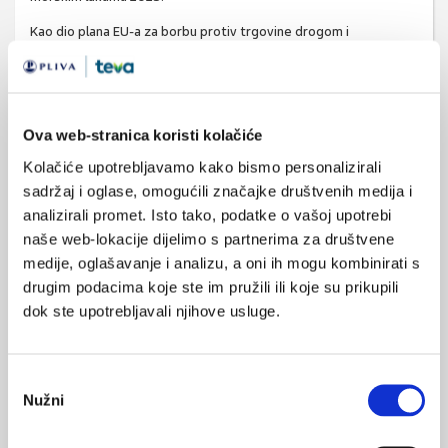
Kao dio plana EU-a za borbu protiv trgovine drogom i
organiziranog kriminala, novi Europski savez luka (2024.), javno-
privatno partnerstvo, ima za cilj povećati otpornost luka i
pojačati borbu protiv trgovine drogom i kriminalne infiltracije.
Skupine organiziranog kriminala također opskrbljuju europska
Ova web-stranica koristi kolačiće
potrošačka tržišta preradom ilegalnih kokainskih proizvoda u
Kolačiće upotrebljavamo kako bismo personalizirali
nekoliko zemalja EU-a, a 2022. je razotkriveno 39 kokainskih
sadržaj i oglase, omogućili značajke društvenih medija i
laboratorija. (34 u 2021.).
analizirali promet. Isto tako, podatke o vašoj upotrebi
naše web-lokacije dijelimo s partnerima za društvene
Postoje znakovi da velika dostupnost kokaina u Europi ima sve
medije, oglašavanje i analizu, a oni ih mogu kombinirati s
negativniji učinak na javno zdravlje. To je druga najčešća ilegalna
drugim podacima koje ste im pružili ili koje su prikupili
droga koju prijavljuju i oni koji prvi put ulaze u službe za liječenje
dok ste upotrebljavali njihove usluge.
ovisnosti (29 000 u 2022.) i oni koji se pojavljuju na hitnim
odjelima u bolnicama (spominje se u 28% slučajeva akutnih
intoksikacija drogom u Euro-DEN Plus suradnim bolnicama u
Odabir
2022.). Dostupni podaci sugeriraju da je
kokain također bio
Nužni
pristanka
prisutan u otprilike jednoj petini prijavljenih smrtnih
slučajeva od predoziranja 2022., često u kombinaciji s