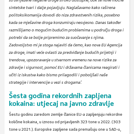
su uvriježene ilegalne droge široko dostupne, dok se nove moćne
sintetske tvari i dalje pojavljuju. Naglašavamo kako raširena
politoksikomanija dovodi do niza zdravstvenih rizika, posebno
kada se mješavine droga konzumiraju nesvjesno. Danas također
razmišljamo o mogućim budućim problemima u području droga i
potrebi da se bolje pripremimo za suočavanje s njima.
Zadovoljstvo mi je stoga najaviti da ćemo, kao nova EU Agencija
za droge, imati veće ovlasti za predviđanje budućih prijetnji i
trendova, upozoravanje u stvarnom vremenu na nove rizike za
zdravlje i sigurnost, pomoć EU i državama članicama reagirati i
učiti iz iskustva kako bismo prilagodili i poboljšali naše
strategije i intervencije u vezi s drogama’.
Šesta godina rekordnih zapljena
kokaina: utjecaj na javno zdravlje
Šestu godinu zaredom zemlje članice EU-a zapljenjuju rekordne
količine kokaina, u iznosu od prijavljenih 323 tone u 2022. (303
tone u 2021.). Europske zapljene sada premašuju one u SAD-u,