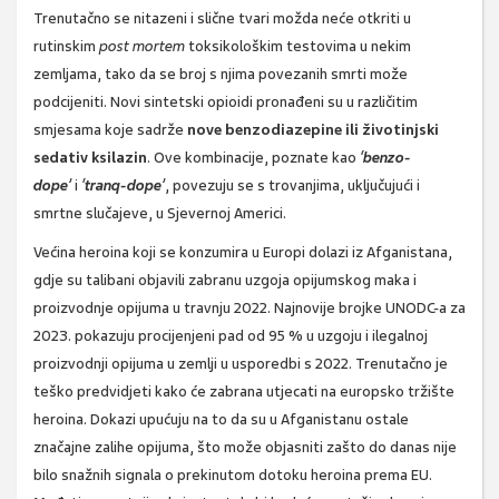
Trenutačno se nitazeni i slične tvari možda neće otkriti u
rutinskim
post mortem
toksikološkim testovima u nekim
zemljama, tako da se broj s njima povezanih smrti može
podcijeniti. Novi sintetski opioidi pronađeni su u različitim
smjesama koje sadrže
nove benzodiazepine ili životinjski
sedativ ksilazin
. Ove kombinacije, poznate kao
‘
benzo-
dope
’
i
‘
tranq-dope
’
, povezuju se s trovanjima, uključujući i
smrtne slučajeve, u Sjevernoj Americi.
Većina heroina koji se konzumira u Europi dolazi iz Afganistana,
gdje su talibani objavili zabranu uzgoja opijumskog maka i
proizvodnje opijuma u travnju 2022. Najnovije brojke UNODC-a za
2023. pokazuju procijenjeni pad od 95 % u uzgoju i ilegalnoj
proizvodnji opijuma u zemlji u usporedbi s 2022. Trenutačno je
teško predvidjeti kako će zabrana utjecati na europsko tržište
heroina. Dokazi upućuju na to da su u Afganistanu ostale
značajne zalihe opijuma, što može objasniti zašto do danas nije
bilo snažnih signala o prekinutom dotoku heroina prema EU.