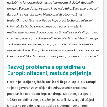
nestabilno je, raspirujući nasilje i korupciju. A dotok ilegalnih
droga u Europu dolazi osobito kroz naše luke. Zato smo osnovali
Europski savez luka kako bismo ojačali otpornost naših
logističkih čvorišta na prijetnje koje predstavlja organizirani
kriminal. Za borbu protiv mreže potrebna je mreža. U
međuvremenu, nove droge i opasnosti i dalje se pojavljuju. I zato
smo našoj agenciji za droge dali veće ovlasti i sredstva. Agencija
za droge radi vrlo važan posao, upozoravajući nas na širenje i
opasnosti droga. Europsko izvješće o drogama ključan je izvor za
kreatore politika. Moramo biti na oprezu; moramo biti spremni.’
Razvoj problema s opioidima u
Europi: nitazeni, rastuća prijetnja
Heroin je i dalje najčešće korišteni ilegalni opioid u Europi
te je odgovoran za značajan dio zdravstvenih problema
povezanih s uporabom ilegalnih droga. Međutim, europsko
tržište opioidima sve je složenije i sadrži niz tvari, uključujući
sintetske opioide. U usporedbi sa Sjevernom Amerikom,