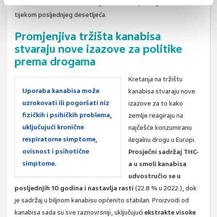
intravenskim korisnicima droga u nizu europskih gradova
tijekom posljednjeg desetljeća.
Promjenjiva tržišta kanabisa
stvaraju nove izazove za politike
prema drogama
Kretanja na tržištu
Uporaba kanabisa može
kanabisa stvaraju nove
uzrokovati ili pogoršati niz
izazove za to kako
fizičkih i psihičkih problema,
zemlje reagiraju na
uključujući kronične
najčešće konzumiranu
respiratorne simptome,
ilegalnu drogu u Europi.
ovisnost i psihotične
Prosječni sadržaj THC-
simptome.
a u smoli kanabisa
udvostručio se u
posljednjih 10 godina i nastavlja rasti
(22.8 % u 2022.), dok
je sadržaj u biljnom kanabisu općenito stabilan. Proizvodi od
kanabisa sada su sve raznovrsniji, uključujući
ekstrakte visoke