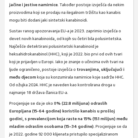
jačine i jestive namirnice
. Također postoje izvješća da nekim
proizvodima koji se prodaju na ilegalnom tržištu kao kanabis
mogu biti dodani jaki sintetski kanabinoidi.
Sustav ranog upozoravanja EU-a je 2023. zaprimio izvješća o
devet novih kanabinoida, od kojih su četiri bila polusintetska.
Najčešće detektirani polusintetski kanabinoid je
heksahidrokanabinol (HHC), koji je 2022. bio prvi od ovih tvari
koji je prijavljen u Europi. Iako je znanje o učincima ovih tvari na
ljude ograničeno, postoje izvješća o
trovanjima, uključujući i
među djecom
koja su konzumirala namirnice koje sadrže HHC.
Od ožujka 2024. HHC je naveden kao kontrolirana droga u
najmanje 18 država članica EU-a.
Procjenjuje se da je oko 8
% (22.8 milijuna) odraslih
Europljana (15-64 godine) koristilo kanabis u prošloj
godini, s prevalencijom koja raste na 15% (15.1 milijun) među
mladim odraslim osobama (15–34 godine)
. Procjenjuje se da
je 2022. godine 92 000 klijenata pristupilo specijaliziranom