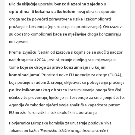
Bilo da uključuje uporabu
benzodiazepina zajedno s
opioidima ili kokaina s alkoholom
, ovaj obrazac uporabe
droga može povećati zdravstvene rizike i zakomplicirati
pružanje intervencija (npr. reakciju na predoziranje). Ovi izazovi
su dodatno komplicirani kada se mješavine droga konzumiraju
nesvjesno.
Prema izvješću: ‘Jedan od izazova s kojima će se suočiti nadzor
nad drogama u 2024. jest stjecanje dubljeg razumijevanja o
tome
koje se droge zapravo konzumiraju i u kojim
kombinacijama
’. Prioriteti nove EU Agencije za droge (EUDA),
koja počinje s radom 2. srpnja, uključivat će poboljšanje praćenja
politoksikomanskog obrasca
i razumijevanje onoga što čini
učinkovitu prevenciju, liječenje i intervencije za smanjenje štete.
Agencija će također ojačati svoje analitičke kapacitete putem
EU mreže forenzičkih i toksikoloških laboratorija.
Povjerenica Europske komisije za unutarnje poslove Ylva
Johansson kaže:
‘Europsko tržište droga brzo se kreće i