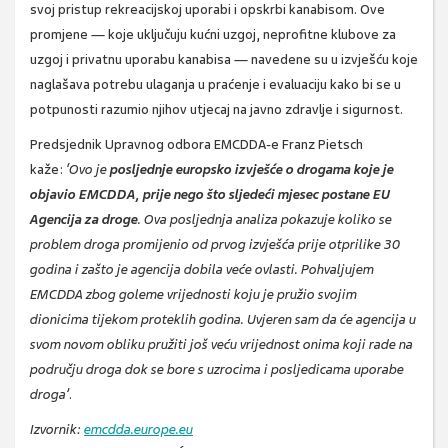
svoj pristup rekreacijskoj uporabi i opskrbi kanabisom. Ove
promjene — koje uključuju kućni uzgoj, neprofitne klubove za
uzgoj i privatnu uporabu kanabisa — navedene su u izvješću koje
naglašava potrebu ulaganja u praćenje i evaluaciju kako bi se u
potpunosti razumio njihov utjecaj na javno zdravlje i sigurnost.
Predsjednik Upravnog odbora EMCDDA-e Franz Pietsch
kaže:
‘Ovo je
posljednje europsko izvješće o drogama koje je
objavio EMCDDA, prije nego što sljedeći mjesec postane EU
Agencija za droge
. Ova posljednja analiza pokazuje koliko se
problem droga promijenio od prvog izvješća prije otprilike 30
godina i zašto je agencija dobila veće ovlasti. Pohvaljujem
EMCDDA zbog goleme vrijednosti koju je pružio svojim
dionicima tijekom proteklih godina. Uvjeren sam da će agencija u
svom novom obliku pružiti još veću vrijednost onima koji rade na
području droga dok se bore s uzrocima i posljedicama uporabe
droga’
.
Izvornik:
emcdda.europe.eu