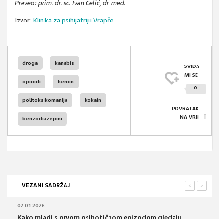
Preveo: prim. dr. sc. Ivan Ćelić, dr. med.
Izvor:
Klinika za psihijatriju Vrapče
droga
kanabis
SVIĐA
MI SE
opioidi
heroin
0
politoksikomanija
kokain
POVRATAK
NA VRH
benzodiazepini
VEZANI SADRŽAJ
<
>
02.01.2026.
Kako mladi s prvom psihotičnom epizodom gledaju