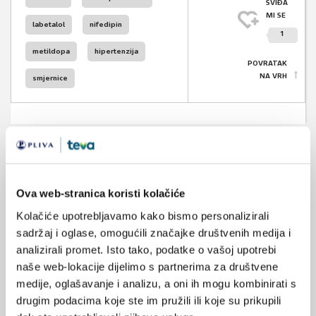
SVIĐA
MI SE
labetalol
nifedipin
1
metildopa
hipertenzija
POVRATAK
NA VRH
smjernice
VEZANI SADRŽAJ
<
>
Ova web-stranica koristi kolačiće
14.08.2025.
Kolačiće upotrebljavamo kako bismo personalizirali
Oralni mikrobiom u trudnoći pokazuje razinu stresa i
sadržaj i oglase, omogućili značajke društvenih medija i
anksioznosti
analizirali promet. Isto tako, podatke o vašoj upotrebi
naše web-lokacije dijelimo s partnerima za društvene
04.08.2025.
medije, oglašavanje i analizu, a oni ih mogu kombinirati s
Povezanost hipertenzije u trudnoći i kardiomiopatije
drugim podacima koje ste im pružili ili koje su prikupili