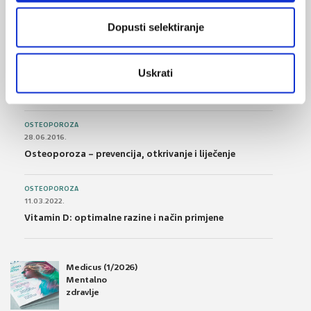
Nesteroidni antireumatici i gastrointestinalna
podnošljivost
Dopusti selektiranje
POREMEĆAJI PROBAVE
Uskrati
01.07.2017.
Što su probiotici i kako se proizvode?
OSTEOPOROZA
28.06.2016.
Osteoporoza – prevencija, otkrivanje i liječenje
OSTEOPOROZA
11.03.2022.
Vitamin D: optimalne razine i način primjene
Medicus (1/2026)
Mentalno
zdravlje