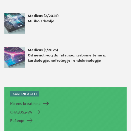
Medicus (2/2025)
Muško zdravlje
Medicus (1/2025)
Od nevidljivog do fatalnog: izabrane teme iz
kardiologije, nefrologije i endokrinologije
KORISNI ALATI
Klirens kreatinina
CHA
DS
-VA
2
2
Pušenje