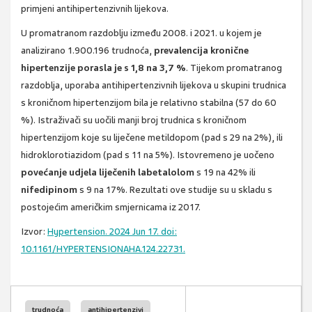
primjeni antihipertenzivnih lijekova.
U promatranom razdoblju između 2008. i 2021. u kojem je
analizirano 1.900.196 trudnoća,
prevalencija kronične
hipertenzije porasla je s 1,8 na 3,7 %
. Tijekom promatranog
razdoblja, uporaba antihipertenzivnih lijekova u skupini trudnica
s kroničnom hipertenzijom bila je relativno stabilna (57 do 60
%). Istraživači su uočili manji broj trudnica s kroničnom
hipertenzijom koje su liječene metildopom (pad s 29 na 2%), ili
hidroklorotiazidom (pad s 11 na 5%). Istovremeno je uočeno
povećanje udjela liječenih labetalolom
s 19 na 42% ili
nifedipinom
s 9 na 17%. Rezultati ove studije su u skladu s
postojećim američkim smjernicama iz 2017.
Izvor:
Hypertension. 2024 Jun 17. doi:
10.1161/HYPERTENSIONAHA.124.22731.
trudnoća
antihipertenzivi