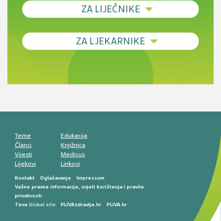
ZA LIJEČNIKE
Debljina - od prevencije do personalizirane
ZA LJEKARNIKE
terapije
Novi pogled na migrenu: komorbiditeti, spolne
razlike i nove terapije
Antikoagulansi u ljekarničkoj praksi –
komunikacija, adherencija i sigurnost
Muško urološko zdravlje: od funkcionalnih
smetnji do rane onkološke dijagnostike
Mentalno zdravlje muškaraca: skriveni rizici i
kliničke posljedice
Životni stil i kardiovaskularno zdravlje
muškaraca
Teme
Edukacija
Članci
Knjižnica
Vijesti
Medicus
Lijekovi
Linkovi
Kontakt
Oglašavanje
Impressum
Važne pravne informacije, uvjeti korištenja i pravila
privatnosti
Teva
Global site
PLIVAzdravlje.hr
PLIVA.hr