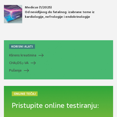
Medicus (1/2025)
Od nevidljivog do fatalnog: izabrane teme iz
kardiologije, nefrologije i endokrinologije
KORISNI ALATI
Klirens kreatinina
CHA
DS
-VA
2
2
Pušenje
ONLINE TEČAJ
Pristupite online testiranju: