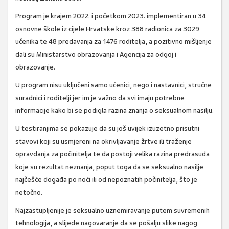
Program je krajem 2022. i početkom 2023. implementiran u 34
osnovne škole iz cijele Hrvatske kroz 388 radionica za 3029
učenika te 48 predavanja za 1476 roditelja, a pozitivno mišljenje
dali su Ministarstvo obrazovanja i Agencija za odgoj i
obrazovanje.
U program nisu uključeni samo učenici, nego i nastavnici, stručne
suradnici i roditelji jer im je važno da svi imaju potrebne
informacije kako bi se podigla razina znanja o seksualnom nasilju.
U testiranjima se pokazuje da su još uvijek izuzetno prisutni
stavovi koji su usmjereni na okrivljavanje žrtve ili traženje
opravdanja za počinitelja te da postoji velika razina predrasuda
koje su rezultat neznanja, poput toga da se seksualno nasilje
najčešće događa po noći ili od nepoznatih počinitelja, što je
netočno.
Najzastupljenije je seksualno uznemiravanje putem suvremenih
tehnologija, a slijede nagovaranje da se pošalju slike nagog