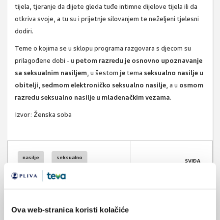
tijela, tjeranje da dijete gleda tuđe intimne dijelove tijela ili da
otkriva svoje, a tu su i prijetnje silovanjem te neželjeni tjelesni
dodiri.
Teme o kojima se u sklopu programa razgovara s djecom su
prilagođene dobi - u
petom razredu je osnovno upoznavanje
sa seksualnim nasiljem
, u šestom
je
tema
seksualno nasilje u
obitelji
,
sedmom elektroničko seksualno nasilje
, a u
osmom
razredu seksualno nasilje u mladenačkim vezama
.
Izvor:
Ženska soba
nasilje
seksualno
SVIĐA
MI SE
zlostavljanje djece
1
tehnologija
POVRATAK
Ova web-stranica koristi kolačiće
NA VRH
mobilna tehnologija