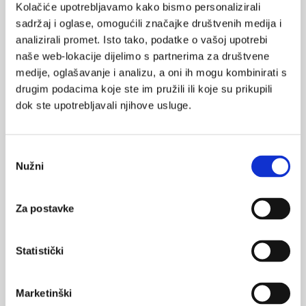
Kolačiće upotrebljavamo kako bismo personalizirali
sadržaj i oglase, omogućili značajke društvenih medija i
analizirali promet. Isto tako, podatke o vašoj upotrebi
naše web-lokacije dijelimo s partnerima za društvene
medije, oglašavanje i analizu, a oni ih mogu kombinirati s
VEZANI SADRŽAJ
<
>
drugim podacima koje ste im pružili ili koje su prikupili
dok ste upotrebljavali njihove usluge.
16.08.2025.
Seksualni identitet je fluidniji nego što se dosad
mislilo
Odabir
Nužni
pristanka
13.04.2024.
Izvješće o radu pravobraniteljice za djecu
Za postavke
05.12.2023.
#empatijasada - Za nasilje nema opravdanja
Statistički
27.10.2023.
Zlostavljanje djece s teškoćama u razvoju
Marketinški