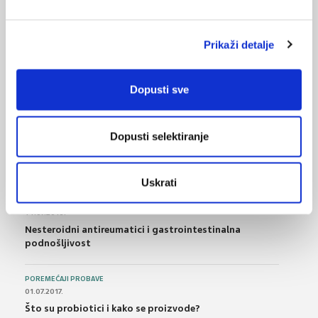
22.04.2023.
Nacionalna kampanja protiv seksualnog nasilja nad
Prikaži detalje
djecom
Dopusti sve
NAJPOPULARNIJE
<
>
Dopusti selektiranje
BOL
21.10.2015.
Bolna leđa - medicinske vježbe (nove smjernice)
Uskrati
FARMAKOLOGIJA
14.07.2016.
Nesteroidni antireumatici i gastrointestinalna
podnošljivost
POREMEĆAJI PROBAVE
01.07.2017.
Što su probiotici i kako se proizvode?