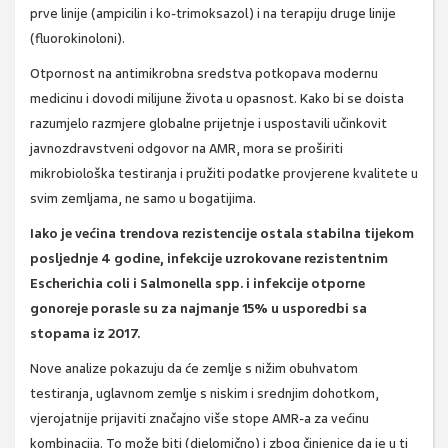
prve linije (ampicilin i ko-trimoksazol) i na terapiju druge linije
(fluorokinoloni).
Otpornost na antimikrobna sredstva potkopava modernu
medicinu i dovodi milijune života u opasnost. Kako bi se doista
razumjelo razmjere globalne prijetnje i uspostavili učinkovit
javnozdravstveni odgovor na AMR, mora se proširiti
mikrobiološka testiranja i pružiti podatke provjerene kvalitete u
svim zemljama, ne samo u bogatijima.
Iako je većina trendova rezistencije ostala stabilna tijekom
posljednje 4 godine, infekcije uzrokovane rezistentnim
Escherichia coli i Salmonella spp. i infekcije otporne
gonoreje porasle su za najmanje 15% u usporedbi sa
stopama iz 2017.
Nove analize pokazuju da će zemlje s nižim obuhvatom
testiranja, uglavnom zemlje s niskim i srednjim dohotkom,
vjerojatnije prijaviti značajno više stope AMR-a za većinu
kombinacija. To može biti (djelomično) i zbog činjenice da je u ti