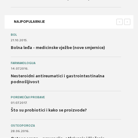
NAJPOPULARNIJE
<
>
BOL
21.10.2015.
Bolna leđa - medicinske vježbe (nove smjernice)
FARMAKOLOGIJA
14.07.2016.
Nesteroidni antireumatici i gastrointestinalna
podnošljivost
POREMEĆAJI PROBAVE
01.07.2017.
Što su probiotici i kako se proizvode?
OSTEOPOROZA
28.06.2016.