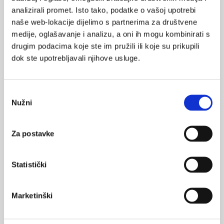
pružanju podataka zajamčene kvalitete, kao i djelovanje svih
analizirali promet. Isto tako, podatke o vašoj upotrebi
ljudi i zajednica. Jačanjem prikupljanja standardiziranih kvalitetnih
naše web-lokacije dijelimo s partnerima za društvene
AMR i AMC podataka, sljedeća faza GLASS-a poduprijet će
medije, oglašavanje i analizu, a oni ih mogu kombinirati s
učinkovitu akciju temeljenu na podacima kako bi se
zaustavila
drugim podacima koje ste im pružili ili koje su prikupili
pojava i širenje AMR-a i zaštitila uporaba antimikrobnih
dok ste upotrebljavali njihove usluge.
lijekova za buduće generacije.
Izvor:
Svjetska zdravstvena organizacija
Odabir
Nužni
pristanka
SVIĐA
MI SE
Za postavke
antibiotici
rezistencija
1
rezistentne bakterije
Statistički
POVRATAK
NA VRH
Marketinški