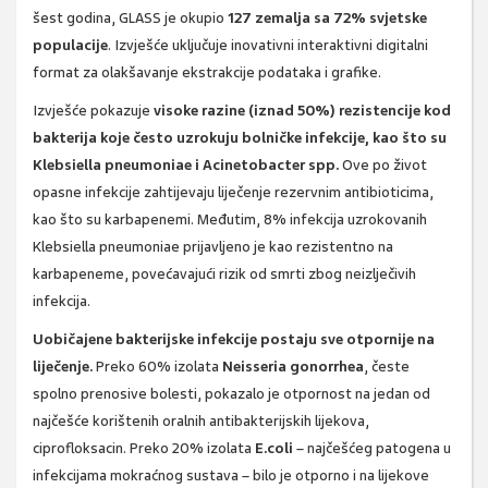
šest godina, GLASS je okupio
127 zemalja sa 72% svjetske
populacije
. Izvješće uključuje inovativni interaktivni digitalni
format za olakšavanje ekstrakcije podataka i grafike.
Izvješće pokazuje
visoke razine (iznad 50%) rezistencije kod
bakterija koje često uzrokuju bolničke infekcije, kao što su
Klebsiella pneumoniae i Acinetobacter spp.
Ove po život
opasne infekcije zahtijevaju liječenje rezervnim antibioticima,
kao što su karbapenemi. Međutim, 8% infekcija uzrokovanih
Klebsiella pneumoniae prijavljeno je kao rezistentno na
karbapeneme, povećavajući rizik od smrti zbog neizlječivih
infekcija.
Uobičajene bakterijske infekcije postaju sve otpornije na
liječenje.
Preko 60% izolata
Neisseria gonorrhea
, česte
spolno prenosive bolesti, pokazalo je otpornost na jedan od
najčešće korištenih oralnih antibakterijskih lijekova,
ciprofloksacin. Preko 20% izolata
E.coli
– najčešćeg patogena u
infekcijama mokraćnog sustava – bilo je otporno i na lijekove