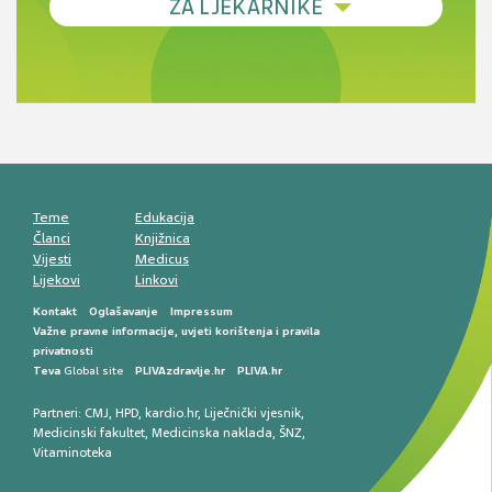
ZA LJEKARNIKE
terapije
Novi pogled na migrenu: komorbiditeti, spolne
razlike i nove terapije
Antikoagulansi u ljekarničkoj praksi –
komunikacija, adherencija i sigurnost
Muško urološko zdravlje: od funkcionalnih
smetnji do rane onkološke dijagnostike
Mentalno zdravlje muškaraca: skriveni rizici i
kliničke posljedice
Životni stil i kardiovaskularno zdravlje
muškaraca
Teme
Edukacija
Članci
Knjižnica
Vijesti
Medicus
Lijekovi
Linkovi
Kontakt
Oglašavanje
Impressum
Važne pravne informacije, uvjeti korištenja i pravila
privatnosti
Teva
Global site
PLIVAzdravlje.hr
PLIVA.hr
Partneri:
CMJ
,
HPD
,
kardio.hr
,
Liječnički vjesnik
,
Medicinski fakultet
,
Medicinska naklada
,
ŠNZ
,
Vitaminoteka