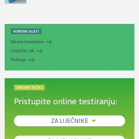
KORISNI ALATI
Klirens kreatinina
CHA
DS
-VA
2
2
Pušenje
ONLINE TEČAJ
Pristupite online testiranju:
ZA LIJEČNIKE
Debljina - od prevencije do personalizirane