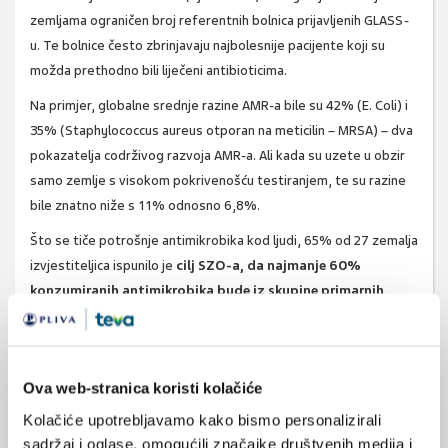
zemljama ograničen broj referentnih bolnica prijavljenih GLASS-
u. Te bolnice često zbrinjavaju najbolesnije pacijente koji su
možda prethodno bili liječeni antibioticima.
Na primjer, globalne srednje razine AMR-a bile su 42% (E. Coli) i
35% (Staphylococcus aureus otporan na meticilin – MRSA) – dva
pokazatelja codrživog razvoja AMR-a. Ali kada su uzete u obzir
samo zemlje s visokom pokrivenošću testiranjem, te su razine
bile znatno niže s 11% odnosno 6,8%.
Što se tiče potrošnje antimikrobika kod ljudi, 65% od 27 zemalja
izvjestiteljica ispunilo je
cilj SZO-a, da najmanje 60%
konzumiranih antimikrobika bude iz skupine primarnih
antibiotika,
tj. antibiotika koji su prema klasifikaciji SZO-a
učinkoviti u širokom raspon uobičajenih infekcija i imaju relativno
nizak rizik od stvaranja rezistencije.
Ova web-stranica koristi kolačiće
Odgovaranje na trendove antimikrobne rezistencije zahtijeva
Kolačiće upotrebljavamo kako bismo personalizirali
visoku razinu predanosti zemalja u jačanju kapaciteta nadzora i
sadržaj i oglase, omogućili značajke društvenih medija i