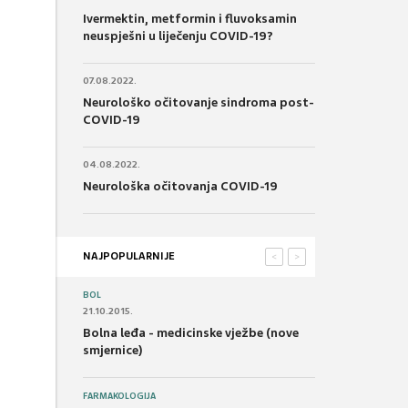
Ivermektin, metformin i fluvoksamin
neuspješni u liječenju COVID-19?
07.08.2022.
Neurološko očitovanje sindroma post-
COVID-19
04.08.2022.
Neurološka očitovanja COVID-19
NAJPOPULARNIJE
<
>
BOL
21.10.2015.
Bolna leđa - medicinske vježbe (nove
smjernice)
FARMAKOLOGIJA