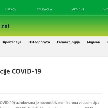
LIJEKOVI
EDUKACIJA
MEDICUS
VI
.net
Hipertenzija
Osteoporoza
Farmakologija
Migrena
cije COVID-19
(COVID-19) uzrokovana je novootkrivenim korona virusom tipa