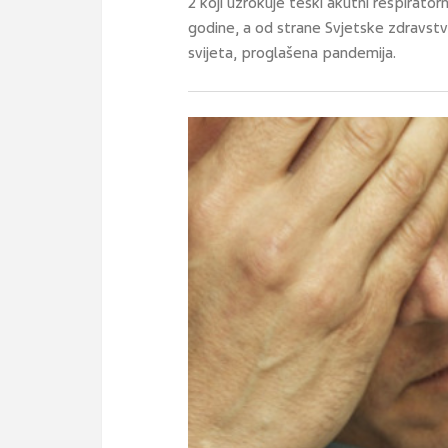
2 koji uzrokuje teški akutni respirator
godine, a od strane Svjetske zdravstve
svijeta, proglašena pandemija.