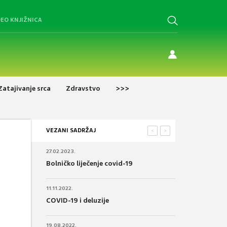
DEO KNJIŽNICA
Zatajivanje srca
Zdravstvo
>>>
VEZANI SADRŽAJ
<
>
27.02.2023.
Bolničko liječenje covid-19
11.11.2022.
COVID-19 i deluzije
19.08.2022.