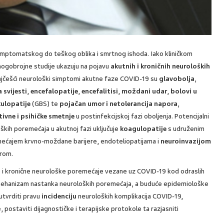
simptomatskog do teškog oblika i smrtnog ishoda. Iako kliničkom
nogobrojne studije ukazuju na pojavu
akutnih i kroničnih neuroloških
ajčešći neurološki simptomi akutne faze COVID-19 su
glavobolja
,
 svijesti
,
encefalopatije
,
encefalitisi
,
moždani udar
,
bolovi u
kulopatije
(GBS) te
pojačan umor i netolerancija napora
,
tivne i psihičke smetnje
u postinfekcijskoj fazi oboljenja. Potencijalni
kih poremećaja u akutnoj fazi uključuje
koagulopatije
s udruženim
mećajem krvno-moždane barijere, endoteliopatijama i
neuroinvazijom
orom.
tne i kronične neurološke poremećaje vezane uz COVID-19 kod odraslih
ki mehanizam nastanka neuroloških poremećaja, a buduće epidemiološke
 utvrditi pravu
incidenciju
neuroloških komplikacija COVID-19,
 postaviti dijagnostičke i terapijske protokole ta razjasniti