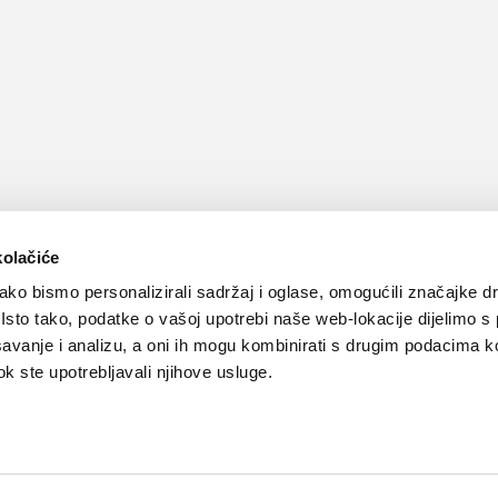
kolačiće
ko bismo personalizirali sadržaj i oglase, omogućili značajke d
. Isto tako, podatke o vašoj upotrebi naše web-lokacije dijelimo s
avanje i analizu, a oni ih mogu kombinirati s drugim podacima k
 dok ste upotrebljavali njihove usluge.
Kontakt
Oglašavanje
Impressum
Važne pravne informacije, 
Teva
Global site
PLIVAzdravlje.hr
PLIVA.hr