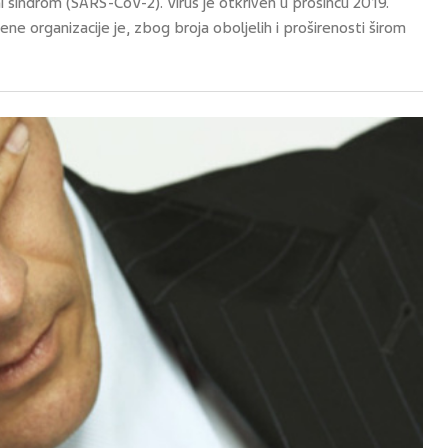
ni sindrom (SARS-CoV-2). Virus je otkriven u prosincu 2019.
ne organizacije je, zbog broja oboljelih i proširenosti širom