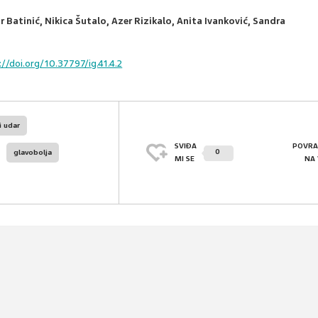
r Batinić, Nikica Šutalo, Azer Rizikalo, Anita Ivanković, Sandra
//doi.org/10.37797/ig.41.4.2
 udar
SVIĐA
POVRA
0
glavobolja
MI SE
NA