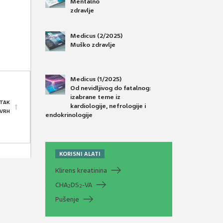
Mentalno
zdravlje
Medicus (2/2025)
Muško zdravlje
Medicus (1/2025)
Od nevidljivog do fatalnog:
izabrane teme iz
TAK
kardiologije, nefrologije i
 VRH
endokrinologije
KORISNI ALATI
Klirens kreatinina
CHA
DS
-VA
2
2
Pušenje