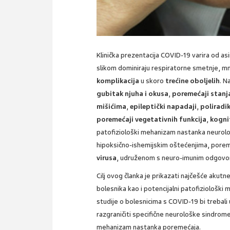
Klinička prezentacija COVID-19 varira od a
slikom dominiraju respiratorne smetnje, m
komplikacija
u skoro
trećine oboljelih
. N
gubitak njuha i okusa
,
poremećaji stanja
mišićima
,
epileptički napadaji
,
poliradi
poremećaji vegetativnih funkcija
,
kogni
patofiziološki mehanizam nastanka neurološ
hipoksično-ishemijskim oštećenjima, pore
virusa
, udruženom s neuro-imunim odgov
Cilj ovog članka je prikazati najčešće aku
bolesnika kao i potencijalni patofiziološ
studije o bolesnicima s COVID-19 bi trebali
razgraničiti specifične neurološke sindrome,
mehanizam nastanka poremećaja.