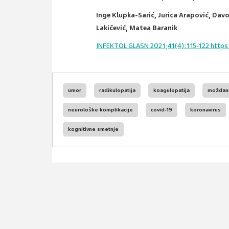
Inge Klupka-Sarić, Jurica Arapović, Davo
Lakičević, Matea Baranik
INFEKTOL GLASN 2021;41(4):115-122 https:
umor
radikulopatija
koagulopatija
moždani
neurološke komplikacije
covid-19
koronavirus
kognitivne smetnje