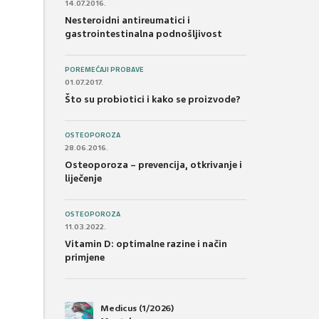
14.07.2016.
Nesteroidni antireumatici i
gastrointestinalna podnošljivost
POREMEĆAJI PROBAVE
01.07.2017.
Što su probiotici i kako se proizvode?
OSTEOPOROZA
28.06.2016.
Osteoporoza – prevencija, otkrivanje i
liječenje
OSTEOPOROZA
11.03.2022.
Vitamin D: optimalne razine i način
primjene
Medicus (1/2026)