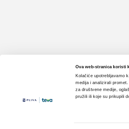
Ova web-stranica koristi 
Kolačiće upotrebljavamo ka
medija i analizirali promet
za društvene medije, oglaš
pružili ili koje su prikupili
Teme
Edukacija
Članci
Knjižnica
Vijesti
Medicus