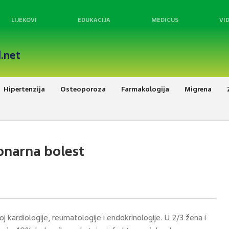
LIJEKOVI
EDUKACIJA
MEDICUS
VI
.net
Hipertenzija
Osteoporoza
Farmakologija
Migrena
onarna bolest
 kardiologije, reumatologije i endokrinologije. U 2/3 žena i