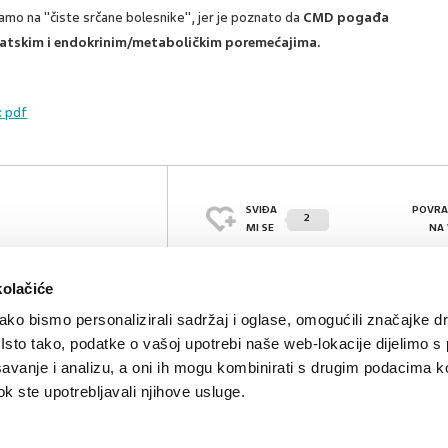
 samo na "čiste srčane bolesnike", jer je poznato da
CMD pogađa
atskim i endokrinim/metaboličkim poremećajima.
: pdf
SVIĐA
POVRA
2
MI SE
NA
kolačiće
ko bismo personalizirali sadržaj i oglase, omogućili značajke d
. Isto tako, podatke o vašoj upotrebi naše web-lokacije dijelimo s
avanje i analizu, a oni ih mogu kombinirati s drugim podacima k
 dok ste upotrebljavali njihove usluge.