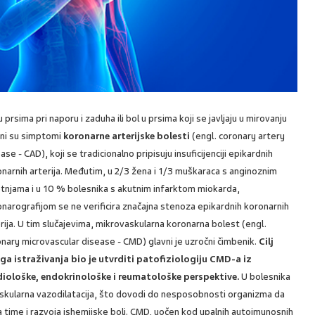
u prsima pri naporu i zaduha ili bol u prsima koji se javljaju u mirovanju
vni su simptomi
koronarne arterijske bolesti
(engl. coronary artery
ase - CAD), koji se tradicionalno pripisuju insuficijenciji epikardnih
narnih arterija. Međutim, u 2/3 žena i 1/3 muškaraca s anginoznim
tnjama i u 10 % bolesnika s akutnim infarktom miokarda,
narografijom se ne verificira značajna stenoza epikardnih koronarnih
rija. U tim slučajevima, mikrovaskularna koronarna bolest (engl.
nary microvascular disease - CMD) glavni je uzročni čimbenik.
Cilj
ga istraživanja bio je utvrditi patofiziologiju CMD-a iz
diološke, endokrinološke i reumatološke perspektive.
U bolesnika
kularna vazodilatacija, što dovodi do nesposobnosti organizma da
 time i razvoja ishemijske boli. CMD, uočen kod upalnih autoimunosnih