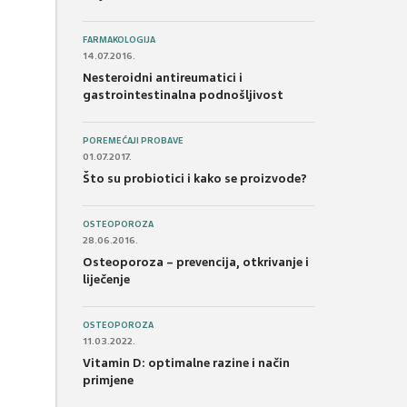
FARMAKOLOGIJA
14.07.2016.
Nesteroidni antireumatici i
gastrointestinalna podnošljivost
POREMEĆAJI PROBAVE
01.07.2017.
Što su probiotici i kako se proizvode?
OSTEOPOROZA
28.06.2016.
Osteoporoza – prevencija, otkrivanje i
liječenje
OSTEOPOROZA
11.03.2022.
Vitamin D: optimalne razine i način
primjene