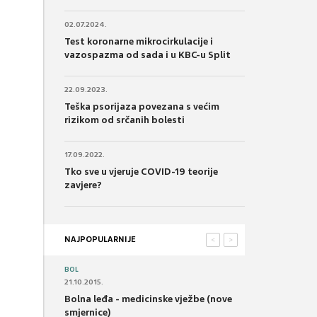
02.07.2024.
Test koronarne mikrocirkulacije i
vazospazma od sada i u KBC-u Split
22.09.2023.
Teška psorijaza povezana s većim
rizikom od srčanih bolesti
17.09.2022.
Tko sve u vjeruje COVID-19 teorije
zavjere?
NAJPOPULARNIJE
<
>
BOL
21.10.2015.
Bolna leđa - medicinske vježbe (nove
smjernice)