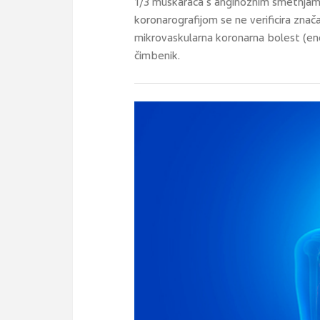
1/3 muškaraca s anginoznim smetnjam
koronarografijom se ne verificira znač
mikrovaskularna koronarna bolest (eng
čimbenik.