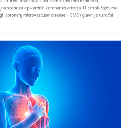
a i u 10% bolesnika s akutnim infarktom miokarda,
ajna stenoza epikardnih koronarnih arterija. U tim slučajevima,
l. coronary microvascular disease - CMD) glavni je uzročni