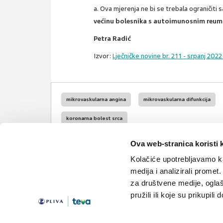
a. Ova mjerenja ne bi se trebala ograničiti
većinu bolesnika s autoimunosnim reum
Petra Radić
Izvor:
Lječničke novine br. 211 - srpanj 2022
mikrovaskularna angina
mikrovaskularna difunkcija
koronarna bolest srca
Ova web-stranica koristi 
Kolačiće upotrebljavamo ka
medija i analizirali promet
za društvene medije, oglaš
pružili ili koje su prikupili