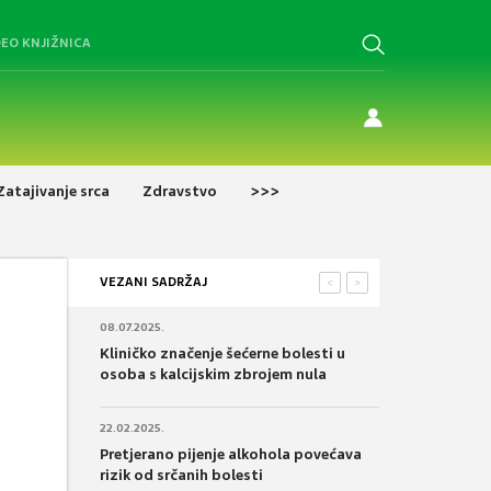
DEO KNJIŽNICA
Zatajivanje srca
Zdravstvo
>>>
VEZANI SADRŽAJ
<
>
08.07.2025.
Kliničko značenje šećerne bolesti u
osoba s kalcijskim zbrojem nula
22.02.2025.
Pretjerano pijenje alkohola povećava
rizik od srčanih bolesti