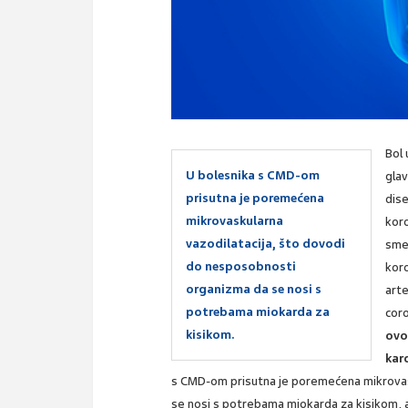
Bol 
U bolesnika s CMD-om
gla
prisutna je poremećena
dise
mikrovaskularna
koro
vazodilatacija, što dovodi
sme
do nesposobnosti
koro
organizma da se nosi s
arte
potrebama miokarda za
coro
kisikom.
ovo
kar
s CMD-om prisutna je poremećena mikrovas
se nosi s potrebama miokarda za kisikom, a