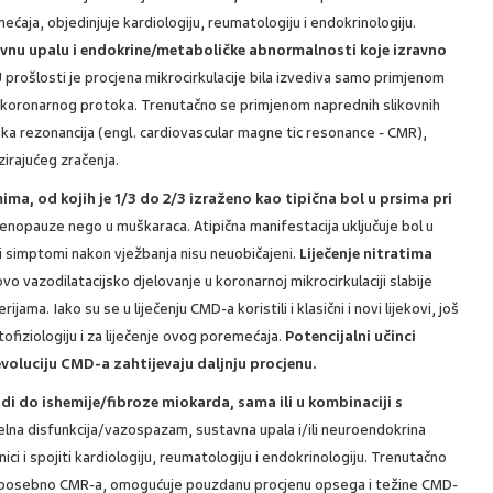
ćaja, objedinjuje kardiologiju, reumatologiju i endokrinologiju.
avnu upalu i endokrine/metaboličke abnormalnosti koje izravno
 prošlosti je procjena mikrocirkulacije bila izvediva samo primjenom
e koronarnog protoka. Trenutačno se primjenom naprednih slikovnih
ka rezonancija (engl. cardiovascular magne tic resonance - CMR),
zirajućeg zračenja.
, od kojih je 1/3 do 2/3 izraženo kao tipična bol u prsima pri
menopauze nego u muškaraca. Atipična manifestacija uključuje bol u
ali simptomi nakon vježbanja nisu neuobičajeni.
Liječenje nitratima
vo vazodilatacijsko djelovanje u koronarnoj mikrocirkulaciji slabije
ma. Iako su se u liječenju CMD-a koristili i klasični i novi lijekovi, još
tofiziologiju i za liječenje ovog poremećaja.
Potencijalni učinci
evoluciju CMD-a zahtijevaju daljnju procjenu.
i do ishemije/fibroze miokarda, sama ili u kombinaciji s
lna disfunkcija/vazospazam, sustavna upala i/ili neuroendokrina
ici i spojiti kardiologiju, reumatologiju i endokrinologiju. Trenutačno
 a posebno CMR-a, omogućuje pouzdanu procjenu opsega i težine CMD-