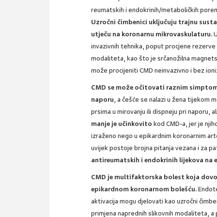
reumatskih i endokrinih/metaboličkih poreme
Uzročni čimbenici uključuju trajnu sust
utječu na koronarnu mikrovaskulaturu.
U
invazivnih tehnika, poput procjene rezerv
modaliteta, kao što je srčanožilna magnets
može procijeniti CMD neinvazivno i bez ioni
CMD se može očitovati raznim simptomima
naporu
, a češće se nalazi u žena tijekom 
prsima u mirovanju ili dispneju pri naporu, 
manje je učinkovito
kod CMD-a, jer je njiho
izraženo nego u epikardnim koronarnim arterija
uvijek postoje brojna pitanja vezana i za pa
antireumatskih i endokrinih lijekova na 
CMD je multifaktorska bolest koja dovod
epikardnom koronarnom bolešću.
Endote
aktivacija mogu djelovati kao uzročni čimben
primjena naprednih slikovnih modaliteta,