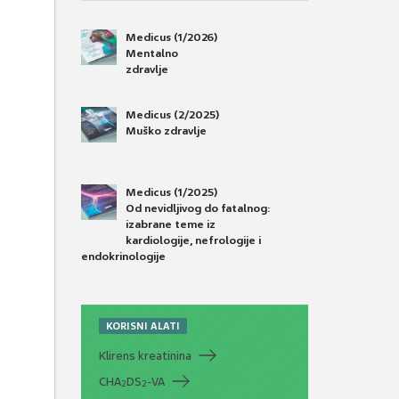
Medicus (1/2026)
Mentalno
zdravlje
Medicus (2/2025)
Muško zdravlje
Medicus (1/2025)
Od nevidljivog do fatalnog:
izabrane teme iz
kardiologije, nefrologije i
endokrinologije
KORISNI ALATI
Klirens kreatinina
CHA
DS
-VA
2
2