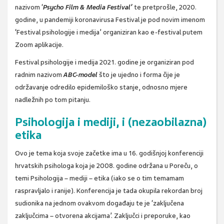
nazivom ‘
Psycho Film & Media Festival’
te pretprošle, 2020.
godine, u pandemiji koronavirusa Festival je pod novim imenom
‘Festival psihologije i medija’ organiziran kao e-festival putem
Zoom aplikacije.
Festival psihologije i medija 2021. godine je organiziran pod
radnim nazivom
ABC-model
što je ujedno i forma čije je
održavanje odredilo epidemiloško stanje, odnosno mjere
nadležnih po tom pitanju.
Psihologija i mediji, i (nezaobilazna)
etika
Ovo je tema koja svoje začetke ima u 16. godišnjoj konferenciji
hrvatskih psihologa koja je 2008. godine održana u Poreču, o
temi Psihologija – mediji – etika (iako se o tim temamam
raspravljalo i ranije). Konferencija je tada okupila rekordan broj
sudionika na jednom ovakvom događaju te je ‘zaključena
zaključcima – otvorena akcijama’. Zaključci i preporuke, kao