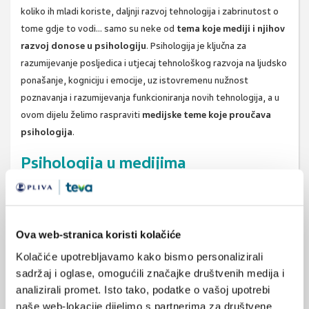
koliko ih mladi koriste, daljnji razvoj tehnologija i zabrinutost o
tome gdje to vodi… samo su neke od
tema koje mediji i njihov
razvoj donose u psihologiju
. Psihologija je ključna za
razumijevanje posljedica i utjecaj tehnološkog razvoja na ljudsko
ponašanje, kogniciju i emocije, uz istovremenu nužnost
poznavanja i razumijevanja funkcioniranja novih tehnologija, a u
ovom dijelu želimo raspraviti
medijske teme koje proučava
psihologija
.
Psihologija u medijima
Koliko su psiholozi prisutni u medijima? Koliko često izlaze u
javnost? Surađuju li novinari dovoljno s psiholozima u obradi
svojih tema? Jesmo li zadovoljni kako nas mediji predstavljaju?
Ova web-stranica koristi kolačiće
Poznajemo li dovoljno medijski prostor? Ovo su samo neka
Kolačiće upotrebljavamo kako bismo personalizirali
od
pitanja koja su u fokusu ove teme festivala
, a koja bi
sadržaj i oglase, omogućili značajke društvenih medija i
trebala donijeti analize i odgovorena na ova pitanja.
analizirali promet. Isto tako, podatke o vašoj upotrebi
Festival psihologije i medija
naše web-lokacije dijelimo s partnerima za društvene