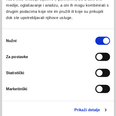
medije, oglašavanje i analizu, a oni ih mogu kombinirati s
drugim podacima koje ste im pružili ili koje su prikupili
dok ste upotrebljavali njihove usluge.
mediji
psihologija
SVIĐA
marketing
aplikacije
MI SE
Odabir
1
digitalno savjetovalište
Nužni
pristanka
POVRATAK
digitalna transformacija
NA VRH
Za postavke
online
Statistički
Marketinški
VEZANI SADRŽAJ
<
>
18.05.2022.
Prikaži detalje
Udruga CeliVita predstavila aplikaciju s registrom
proizvoda bez glutena