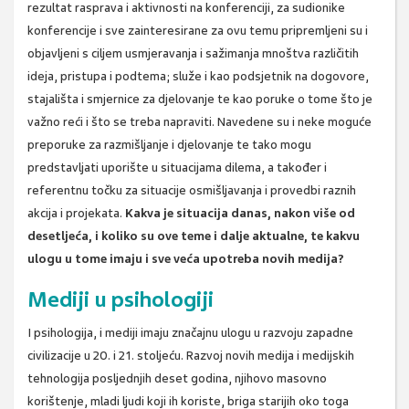
rezultat rasprava i aktivnosti na konferenciji, za sudionike
konferencije i sve zainteresirane za ovu temu pripremljeni su i
objavljeni s ciljem usmjeravanja i sažimanja mnoštva različitih
ideja, pristupa i podtema; služe i kao podsjetnik na dogovore,
stajališta i smjernice za djelovanje te kao poruke o tome što je
važno reći i što se treba napraviti. Navedene su i neke moguće
preporuke za razmišljanje i djelovanje te tako mogu
predstavljati uporište u situacijama dilema, a također i
referentnu točku za situacije osmišljavanja i provedbi raznih
akcija i projekata.
Kakva je situacija danas, nakon više od
desetljeća, i koliko su ove teme i dalje aktualne, te kakvu
ulogu u tome imaju i sve veća upotreba novih medija?
Mediji u psihologiji
I psihologija, i mediji imaju značajnu ulogu u razvoju zapadne
civilizacije u 20. i 21. stoljeću. Razvoj novih medija i medijskih
tehnologija posljednjih deset godina, njihovo masovno
korištenje, mladi ljudi koji ih koriste, briga starijih oko toga