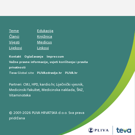
Mentalno zdravlje muškaraca: skriveni rizici i
kliničke posljedice
Životni stil i kardiovaskularno zdravlje
muškaraca
Teme
Edukacija
Članci
Knjižnica
Vijesti
Medicus
Lijekovi
Linkovi
Kontakt
Oglašavanje
Impressum
Važne pravne informacije, uvjeti korištenja i pravila
privatnosti
Teva
Global site
PLIVAzdravlje.hr
PLIVA.hr
Partneri:
CMJ
,
HPD
,
kardio.hr
,
Liječnički vjesnik
,
Medicinski fakultet
,
Medicinska naklada
,
ŠNZ
,
Vitaminoteka
© 2001-2026 PLIVA HRVATSKA d.o.o. Sva prava
pridržana