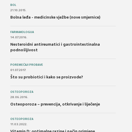
BOL
21.10.2015.
Bolna leđa - medicinske vježbe (nove smjernice)
FARMAKOLOGIJA
14.07.2016.
Nesteroidni antireumatici i gastrointestinalna
podnošljivost
POREMEĆAJI PROBAVE
01.07.2017.
Što su probiotici i kako se proizvode?
OSTEOPOROZA
28.06.2016.
Osteoporoza – prevencija, otkrivanje i liječenje
OSTEOPOROZA
11.03.2022.
Vitamin D: optimalne razine i način primjene