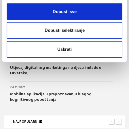
Dopusti sve
20.02.2022.
Europska komisija: Jačanje kapaciteta za nove
tehnologije i digitalne vještine
Dopusti selektiranje
14.02.2022.
Kontinuirana digitalna transformacija u zdravstvu
Uskrati
12.12.2021.
Utjecaj digitalnog marketinga na djecu i mlade u
Hrvatskoj
24.11.2021.
Mobilna aplikacija u prepoznavanju blagog
kognitivnog popuštanja
NAJPOPULARNIJE
<
>