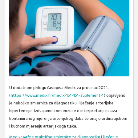
U dodatnom prilogu časopisa Medix za prosinac 2021.
(
https://www.medix.hr/medix-151-151-suplement-1
) objavljeno
je nekoliko smjernica za dijagnostiku i liječenje arterijske
hipertenzije. Izdvajamo konsenzuse o interpretaciji nalaza
kontinuiranog mjerenja arterijskog tlaka te onaj o ordinacijskom
i kućnom mjerenju arterijskoga tlaka.
Medix: Važne praktične smjernice za dijagnostiku i liječenje