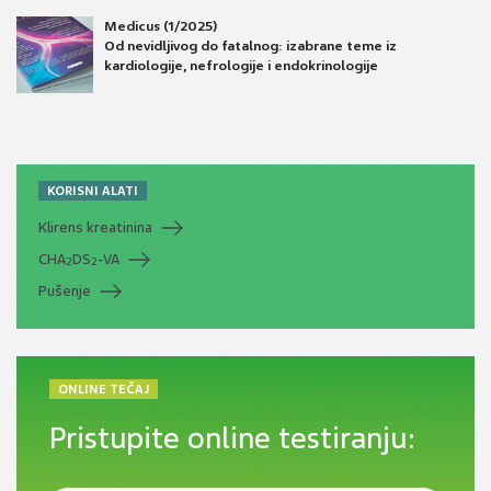
Medicus (1/2025)
Od nevidljivog do fatalnog: izabrane teme iz
kardiologije, nefrologije i endokrinologije
KORISNI ALATI
Klirens kreatinina
CHA
DS
-VA
2
2
Pušenje
ONLINE TEČAJ
Pristupite online testiranju: