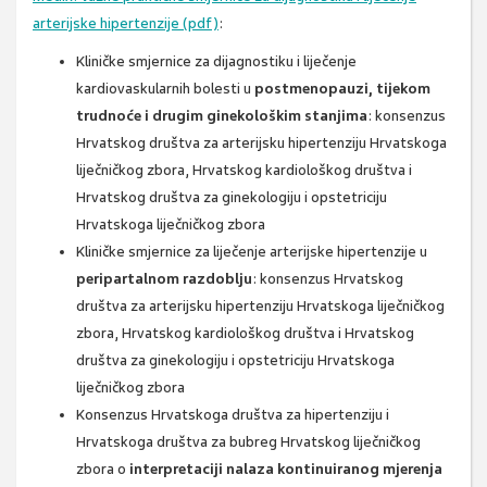
arterijske hipertenzije (pdf)
:
Kliničke smjernice za dijagnostiku i liječenje
kardiovaskularnih bolesti u
postmenopauzi, tijekom
trudnoće i drugim ginekološkim stanjima
: konsenzus
Hrvatskog društva za arterijsku hipertenziju Hrvatskoga
liječničkog zbora, Hrvatskog kardiološkog društva i
Hrvatskog društva za ginekologiju i opstetriciju
Hrvatskoga liječničkog zbora
Kliničke smjernice za liječenje arterijske hipertenzije u
peripartalnom razdoblju
: konsenzus Hrvatskog
društva za arterijsku hipertenziju Hrvatskoga liječničkog
zbora, Hrvatskog kardiološkog društva i Hrvatskog
društva za ginekologiju i opstetriciju Hrvatskoga
liječničkog zbora
Konsenzus Hrvatskoga društva za hipertenziju i
Hrvatskoga društva za bubreg Hrvatskog liječničkog
zbora o
interpretaciji nalaza kontinuiranog mjerenja