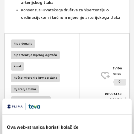
arterijskog tlaka
Konsenzus Hrvatskoga društva za hipertenziju
o
ordinacijskom i kućnom mjerenju arterijskoga tlaka
hipertenzija
hipertenzija bijelog ogrtača
kmat
SVIĐA
MI SE
kućno mjerenje krvnog tlaka
0
mjerenje tlaka
POVRATAK
NA VRH
arterijska hipertenzija
konsenzus
trudnoća
menopauza
Ova web-stranica koristi kolačiće