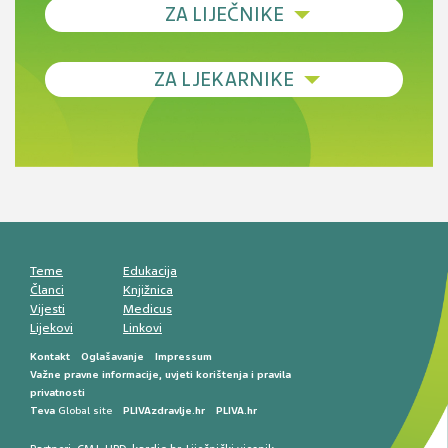
ZA LIJEČNIKE
Debljina - od prevencije do personalizirane
ZA LJEKARNIKE
terapije
Novi pogled na migrenu: komorbiditeti, spolne
razlike i nove terapije
Antikoagulansi u ljekarničkoj praksi –
komunikacija, adherencija i sigurnost
Muško urološko zdravlje: od funkcionalnih
smetnji do rane onkološke dijagnostike
Mentalno zdravlje muškaraca: skriveni rizici i
kliničke posljedice
Životni stil i kardiovaskularno zdravlje
muškaraca
Teme
Edukacija
Članci
Knjižnica
Vijesti
Medicus
Lijekovi
Linkovi
Kontakt
Oglašavanje
Impressum
Važne pravne informacije, uvjeti korištenja i pravila
privatnosti
Teva
Global site
PLIVAzdravlje.hr
PLIVA.hr