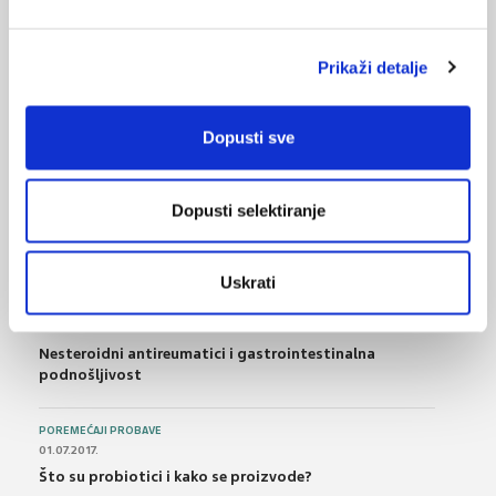
05.12.2022.
Pristup liječenju bolesniku s hipertenzijom i
Prikaži detalje
kroničnom bubrežnom bolesti
Dopusti sve
NAJPOPULARNIJE
<
>
BOL
Dopusti selektiranje
21.10.2015.
Bolna leđa - medicinske vježbe (nove smjernice)
Uskrati
FARMAKOLOGIJA
14.07.2016.
Nesteroidni antireumatici i gastrointestinalna
podnošljivost
POREMEĆAJI PROBAVE
01.07.2017.
Što su probiotici i kako se proizvode?