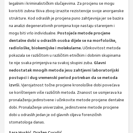
legalnim i kriminalističkim slučajevima. Za procjenu se mogu
koristiti zubna tkiva zbog izrazite rezistencije svoje anorganske
strukture. Kod odraslih je procjena puno zahtjevnija jer se bazira
na analizi degenerativnih promjena koje nastaju starenjem i
mogu biti vrlo individualne.
Postojeće metode procjene
dentalne dobi u odraslih osoba dijele se na morfološke,
radiološke, biokemijske i molekularne.
Učinkovitost metoda
pokazala se različitom u različitim etničkim i dobnim skupinama
te nije svaka primjenjiva na svakoj skupini zuba.
Glavni
nedostatak mnogih metoda jesu zahtjevni laboratorijski
postupci i dug vremenski period potreban da se metoda
izvrši.
Vjerojatnost točne procjene kronološke dobi povećava
se korištenjem više različitih metoda. Znanost se usmjerava ka
pronalaženju jedinstvene i učinkovite metode procjene dentalne
dobi. Pronalaženje univerzalne, jedinstvene metode procjene
dobi u odraslih jedan je od glavnih ciljeva forenzičnih
stomatologa danas.
Sara Huskić, Dražen Cuculić