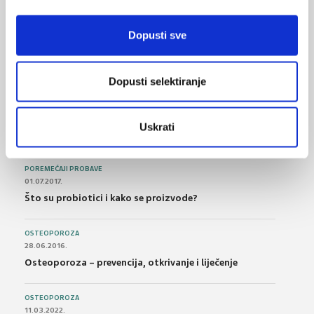
BOL
Dopusti sve
21.10.2015.
Bolna leđa - medicinske vježbe (nove smjernice)
Dopusti selektiranje
FARMAKOLOGIJA
14.07.2016.
Nesteroidni antireumatici i gastrointestinalna
Uskrati
podnošljivost
POREMEĆAJI PROBAVE
01.07.2017.
Što su probiotici i kako se proizvode?
OSTEOPOROZA
28.06.2016.
Osteoporoza – prevencija, otkrivanje i liječenje
OSTEOPOROZA
11.03.2022.