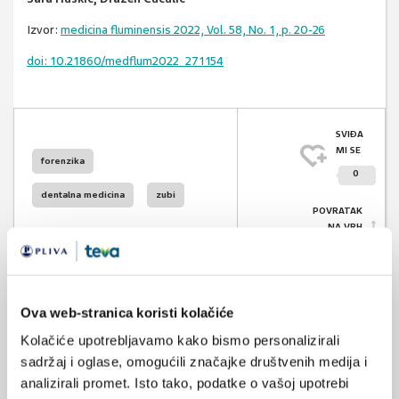
Izvor:
medicina fluminensis 2022, Vol. 58, No. 1, p. 20-26
doi: 10.21860/medflum2022_271154
SVIĐA
MI SE
forenzika
0
dentalna medicina
zubi
POVRATAK
NA VRH
Ova web-stranica koristi kolačiće
Kolačiće upotrebljavamo kako bismo personalizirali
VEZANI SADRŽAJ
<
>
sadržaj i oglase, omogućili značajke društvenih medija i
05.04.2025.
analizirali promet. Isto tako, podatke o vašoj upotrebi
Nova knjiga: Hitna medicinska stanja u dentalnoj