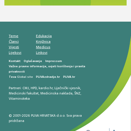
smetnji do rane onkološke dijagnostike
Mentalno zdravlje muškaraca: skriveni rizici i
kliničke posljedice
Životni stil i kardiovaskularno zdravlje
muškaraca
Teme
Edukacija
Članci
Knjižnica
Vijesti
Medicus
Lijekovi
Linkovi
Kontakt
Oglašavanje
Impressum
Važne pravne informacije, uvjeti korištenja i pravila
privatnosti
Teva
Global site
PLIVAzdravlje.hr
PLIVA.hr
Partneri:
CMJ
,
HPD
,
kardio.hr
,
Liječnički vjesnik
,
Medicinski fakultet
,
Medicinska naklada
,
ŠNZ
,
Vitaminoteka
© 2001-2026 PLIVA HRVATSKA d.o.o. Sva prava
pridržana