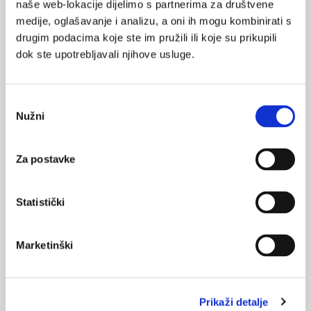
naše web-lokacije dijelimo s partnerima za društvene
medicini
medije, oglašavanje i analizu, a oni ih mogu kombinirati s
drugim podacima koje ste im pružili ili koje su prikupili
16.11.2024.
dok ste upotrebljavali njihove usluge.
Operativne tehnike liječenja cista čeljusti – suvremeni
pristupi
Odabir
04.02.2024.
Nužni
pristanka
Probiotici pomažu u oporavku od upale desni
Za postavke
06.09.2023.
Procjena pouzdanosti triju indeksa za mjerenje
hiperplazije gingive
Statistički
07.08.2023.
Reparacija i regeneracija koštanog tkiva u
Marketinški
endodontskoj kirurgiji
Prikaži detalje
NAJPOPULARNIJE
<
>