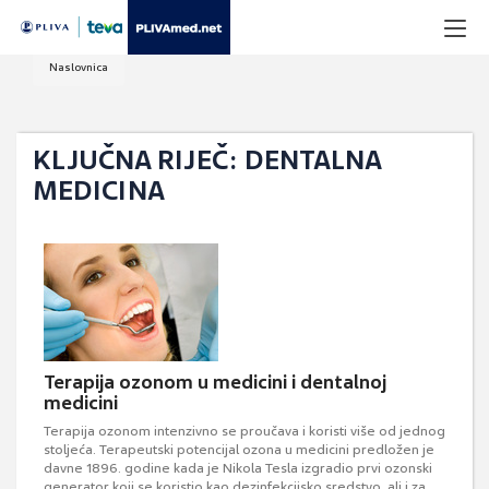
Naslovnica
KLJUČNA RIJEČ: DENTALNA
MEDICINA
Terapija ozonom u medicini i dentalnoj
medicini
Terapija ozonom intenzivno se proučava i koristi više od jednog
stoljeća. Terapeutski potencijal ozona u medicini predložen je
davne 1896. godine kada je Nikola Tesla izgradio prvi ozonski
generator koji se koristio kao dezinfekcijsko sredstvo, ali i za