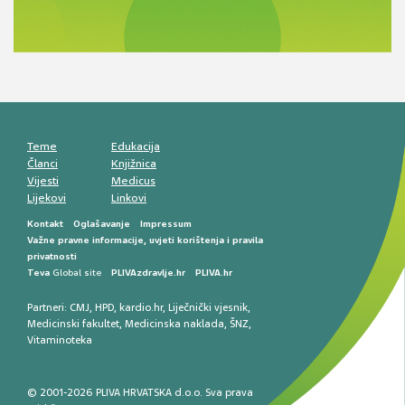
razlike i nove terapije
Antikoagulansi u ljekarničkoj praksi –
komunikacija, adherencija i sigurnost
Muško urološko zdravlje: od funkcionalnih
smetnji do rane onkološke dijagnostike
Mentalno zdravlje muškaraca: skriveni rizici i
kliničke posljedice
Životni stil i kardiovaskularno zdravlje
muškaraca
Teme
Edukacija
Članci
Knjižnica
Vijesti
Medicus
Lijekovi
Linkovi
Kontakt
Oglašavanje
Impressum
Važne pravne informacije, uvjeti korištenja i pravila
privatnosti
Teva
Global site
PLIVAzdravlje.hr
PLIVA.hr
Partneri:
CMJ
,
HPD
,
kardio.hr
,
Liječnički vjesnik
,
Medicinski fakultet
,
Medicinska naklada
,
ŠNZ
,
Vitaminoteka
© 2001-2026 PLIVA HRVATSKA d.o.o. Sva prava