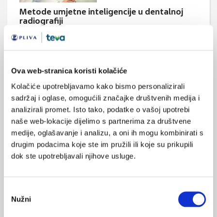
Metode umjetne inteligencije u dentalnoj
radiografiji
Provode se intenzivna istraživanja u području primjene umjetne
inteligencije u dentalnoj radiografiji. Poboljšanje dijagnostičke
interpretacije dentalnih radiografskih slika s AI, moglo bi
doprinijeti stomatolozima u lakšoj dijagnozi i donošenju
kliničkih odluka uz uštedu vremena.
Ova web-stranica koristi kolačiće
Kolačiće upotrebljavamo kako bismo personalizirali
sadržaj i oglase, omogućili značajke društvenih medija i
analizirali promet. Isto tako, podatke o vašoj upotrebi
naše web-lokacije dijelimo s partnerima za društvene
medije, oglašavanje i analizu, a oni ih mogu kombinirati s
drugim podacima koje ste im pružili ili koje su prikupili
dok ste upotrebljavali njihove usluge.
Procjena pouzdanosti triju indeksa za
mjerenje hiperplazije gingive
Medikamentna osteonekroza čeljusti (engl. Medication Related
Osteonecrosis of the Jaw – MRONJ) je specifični oblik
Odabir
osteonekroze prouzročen lijekovima, pojavljuje se primarno u
Nužni
pristanka
kostima čeljusti, vjerojatno zbog kombinacije aktivne
remodelacije, podložnosti infekciji i tanke sluznice. Cilj ovog