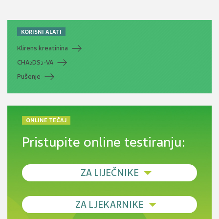
KORISNI ALATI
Klirens kreatinina
CHA
DS
-VA
2
2
Pušenje
ONLINE TEČAJ
Pristupite online testiranju:
ZA LIJEČNIKE
Debljina - od prevencije do personalizirane
ZA LJEKARNIKE
terapije
Novi pogled na migrenu: komorbiditeti, spolne