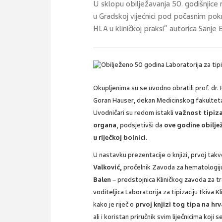
U sklopu obilježavanja 50. godišnjice 
u Gradskoj vijećnici pod počasnim pok
HLA u kliničkoj praksi“ autorica Sanje 
Okupljenima su se uvodno obratili prof. dr. 
Goran Hauser, dekan Medicinskog fakulteta u
Uvodničari su redom istakli
važnost tipiza
organa
, podsjetivši da
ove godine obilje
u riječkoj bolnici.
U nastavku prezentacije o knjizi, prvoj takve
Valković,
pročelnik Zavoda za hematologiju 
Balen
– predstojnica Kliničkog zavoda za t
voditeljica Laboratorija za tipizaciju tkiva
kako je riječ o
prvoj knjizi tog tipa na hr
ali i koristan priručnik svim liječnicima koj