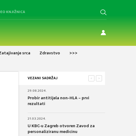
DEO KNJIŽNICA
Zatajivanje srca
Zdravstvo
>>>
VEZANI SADRŽAJ
<
>
29.08.2024.
Probir antitijela non-HLA – prvi
rezultati
21.03.2024.
U KBC-u Zagreb otvoren Zavod za
personaliziranu medicinu