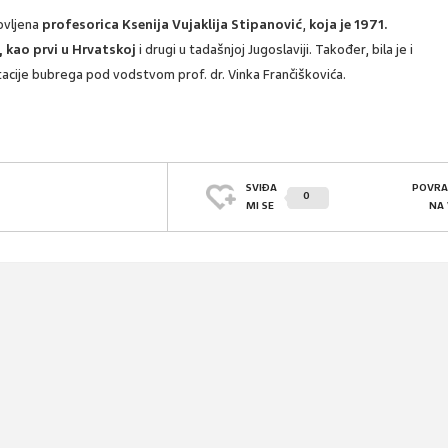
rovljena
profesorica Ksenija Vujaklija Stipanović
,
koja je 1971.
, kao prvi u Hrvatskoj
i drugi u tadašnjoj Jugoslaviji. Također, bila je i
tacije bubrega pod vodstvom prof. dr. Vinka Frančiškovića.
SVIĐA
POVRA
0
MI SE
NA