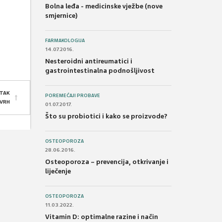
Bolna leđa - medicinske vježbe (nove
smjernice)
FARMAKOLOGIJA
14.07.2016.
Nesteroidni antireumatici i
gastrointestinalna podnošljivost
TAK
POREMEĆAJI PROBAVE
 VRH
01.07.2017.
Što su probiotici i kako se proizvode?
OSTEOPOROZA
28.06.2016.
Osteoporoza – prevencija, otkrivanje i
liječenje
OSTEOPOROZA
11.03.2022.
Vitamin D: optimalne razine i način