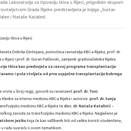
rada Laboratorija za tipizaciju tkiva u Rijeci, prigodnim skupom
roviteljstvom Grada Rijeke predstavljena je knjiga „Sustav
Balen i Nataše Katalinić.
Renata Dobrila-Dintinjana, pomoćnica ravnatelja KBC-a Rijeka, prof. dr.
 Rijeci i prof. dr. Goran Palčevski, zamjenik gradonačelnika Rijeke.
cije tkiva kao preduvjeta za razvoj programa transplantacije
žavamo i pola stoljeća od prve uspješne transplantacije bubrega
 vrste u široj regiji, govorili su recenzent
prof. dr. Toni
Klinike za internu medicinu KBC-a Rijeka i autorice
prof. dr. Sanja
ransfuzijsku medicinu KBC-a Rijeka te
doc. dr. Nataša Katalinić
–
 Kliničkog zavoda za transfuzijsku medicinu KBC-a Rijeka. Naglašeno je
vatskom jeziku
koja će kao udžbenik biti od velike koristi studentima,
i se u radu susreću s ovom tematikom.