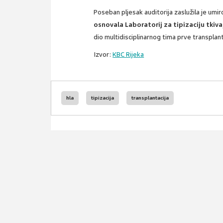
Poseban pljesak auditorija zaslužila je umi
osnovala Laboratorij za tipizaciju tkiva
dio multidisciplinarnog tima prve transplan
Izvor:
KBC Rijeka
hla
tipizacija
transplantacija