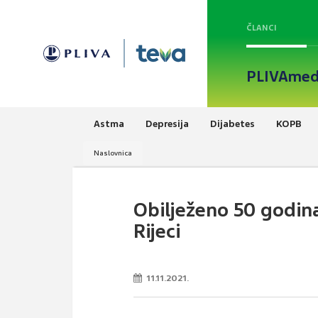
ČLANCI
PLIVAmed
Astma
Depresija
Dijabetes
KOPB
Naslovnica
Obilježeno 50 godina 
Rijeci
11.11.2021.