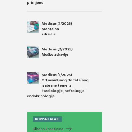
primjene
Medicus (1/2026)
Mentalno
zdravlje
Medicus (2/2025)
Muško zdravlje
Medicus (1/2025)
Od nevidljivog do fatalnog:
izabrane teme iz
kardiologije, nefrologije i
endokrinologije
KORISNI ALATI
Klirens kreatinina