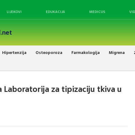
LIJEKOVI
EDUKACIJA
MEDICUS
VI
.net
Hipertenzija
Osteoporoza
Farmakologija
Migrena
Laboratorija za tipizaciju tkiva u