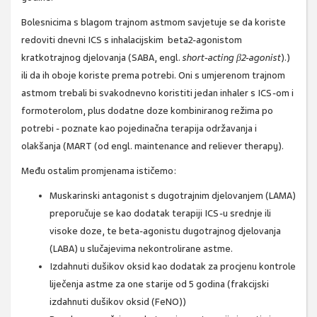
Bolesnicima s blagom trajnom astmom savjetuje se da koriste
redoviti dnevni ICS s inhalacijskim beta2-agonistom
kratkotrajnog djelovanja (SABA,
engl.
short-acting β2-agonist
).
)
ili da ih oboje koriste prema potrebi. Oni s umjerenom trajnom
astmom trebali bi svakodnevno koristiti jedan inhaler s ICS-om i
formoterolom, plus dodatne doze kombiniranog režima po
potrebi - poznate kao pojedinačna terapija održavanja i
olakšanja (MART (od engl. maintenance and reliever therapy).
Među ostalim promjenama ističemo:
Muskarinski antagonist s dugotrajnim djelovanjem (LAMA)
preporučuje se kao dodatak terapiji ICS-u srednje ili
visoke doze, te beta-agonistu dugotrajnog djelovanja
(LABA) u slučajevima nekontrolirane astme.
Izdahnuti dušikov oksid kao dodatak za procjenu kontrole
liječenja astme za one starije od 5 godina (frakcijski
izdahnuti dušikov oksid (FeNO))