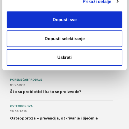
Prikaži detalje
NAJPOPULARNIJE
<
>
Dopusti sve
BOL
21.10.2015.
Bolna leđa - medicinske vježbe (nove smjernice)
Dopusti selektiranje
FARMAKOLOGIJA
14.07.2016.
Uskrati
Nesteroidni antireumatici i gastrointestinalna
podnošljivost
POREMEĆAJI PROBAVE
01.07.2017.
Što su probiotici i kako se proizvode?
OSTEOPOROZA
28.06.2016.
Osteoporoza – prevencija, otkrivanje i liječenje