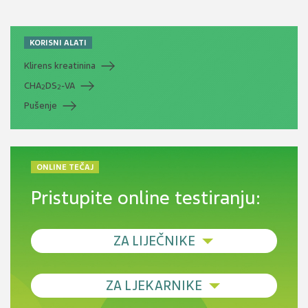
KORISNI ALATI
Klirens kreatinina
CHA
DS
-VA
2
2
Pušenje
ONLINE TEČAJ
Pristupite online testiranju:
ZA LIJEČNIKE
Debljina - od prevencije do personalizirane
ZA LJEKARNIKE
terapije
Novi pogled na migrenu: komorbiditeti, spolne