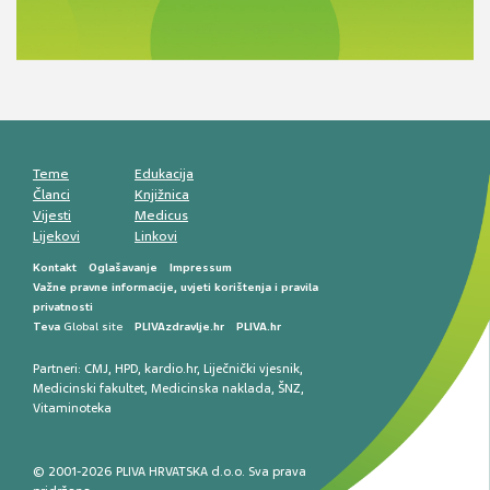
razlike i nove terapije
Antikoagulansi u ljekarničkoj praksi –
komunikacija, adherencija i sigurnost
Muško urološko zdravlje: od funkcionalnih
smetnji do rane onkološke dijagnostike
Mentalno zdravlje muškaraca: skriveni rizici i
kliničke posljedice
Životni stil i kardiovaskularno zdravlje
muškaraca
Teme
Edukacija
Članci
Knjižnica
Vijesti
Medicus
Lijekovi
Linkovi
Kontakt
Oglašavanje
Impressum
Važne pravne informacije, uvjeti korištenja i pravila
privatnosti
Teva
Global site
PLIVAzdravlje.hr
PLIVA.hr
Partneri:
CMJ
,
HPD
,
kardio.hr
,
Liječnički vjesnik
,
Medicinski fakultet
,
Medicinska naklada
,
ŠNZ
,
Vitaminoteka
© 2001-2026 PLIVA HRVATSKA d.o.o. Sva prava