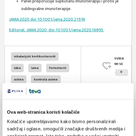
Panel preporučuje supkutanu imunoterapiju i protiv je
sublingvalne imunoterapije.
JAMA 2020 doi:10.1001/jama.2020.21974
Editorial. JAMA 2020
doi:10.1001/jama.2020.16895
inhalacijski kortikosteroidi
SVIĐA
MI SE
laba
lama
formoterol
0
astma
kontrola astme
POVRATAK
NA VRH
ics
Ova web-stranica koristi kolačiće
Kolačiće upotrebljavamo kako bismo personalizirali
sadržaj i oglase, omogućili značajke društvenih medija i
VEZANI SADRŽAJ
<
>