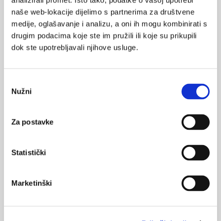
analizirali promet. Isto tako, podatke o vašoj upotrebi
naše web-lokacije dijelimo s partnerima za društvene
17.08.2021.
medije, oglašavanje i analizu, a oni ih mogu kombinirati s
Oralni kortikosterodi u teškoj astmi - trebamo li
drugim podacima koje ste im pružili ili koje su prikupili
zaustaviti pretjeranu uporabu?
dok ste upotrebljavali njihove usluge.
13.08.2021.
Astma - diferencijalno dijagnostičke zamke
Odabir
Nužni
pristanka
18.06.2021.
Suradljivost s inhalacijskom terapijom u digitalnoj
eri
Za postavke
20.05.2021.
Statistički
GOLD 2021 - nove smjernice u liječenju kronične
opstruktivne plućne bolesti
Marketinški
04.05.2021.
Astma u trudnoći