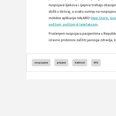
nuspojave lijekova i cjepiva trebaju obavijes
došli u doticaj, a svaku sumnju na nuspojav
mobilne aplikacije HALMED (
App Store
,
Goo
poštom, poštom ili telefaksom
.
Praćenjem nuspojava pacijentima u Republici
izravno pridonosi zaštiti javnoga zdravlja, k
nuspojava
prijava
halmed
hfd