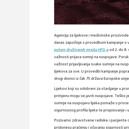
Agencija za lijekove i medicinske proizvo
danas započinje s provedbom kampanje o važ
putem društvenih mreža HFD-a
od 2. do 8.
važnosti prijava sumnji na nuspojave. Poru
važnost prijavljivanja svake sumnje na nuspo
lijekova za sve. U provedbi kampanje pop
drugi dionici iz čak 75 država Europske unije 
Lijekovi koji su odobreni za stavljanje u pr
primjenu mogu se javiti nuspojave. Teško je
sumnje na nuspojavu lijeka pomaže u proces
sigurnosnog profila lijeka te propisivanje i 
Pozivamo zdravstvene radnike i pacijente da
pridonesu praćenju i očuvanju sigurnosti pri