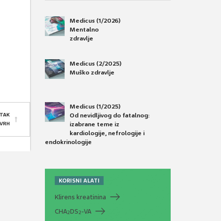
Medicus (1/2026)
Mentalno
zdravlje
Medicus (2/2025)
Muško zdravlje
Medicus (1/2025)
Od nevidljivog do fatalnog:
TAK
izabrane teme iz
 VRH
kardiologije, nefrologije i
endokrinologije
KORISNI ALATI
Klirens kreatinina
CHA
DS
-VA
2
2