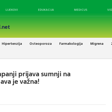
LIJEKOVI
EDUKACIJA
MEDICUS
VI
.net
Hipertenzija
Osteoporoza
Farmakologija
Migrena
anji prijava sumnji na
ava je važna!