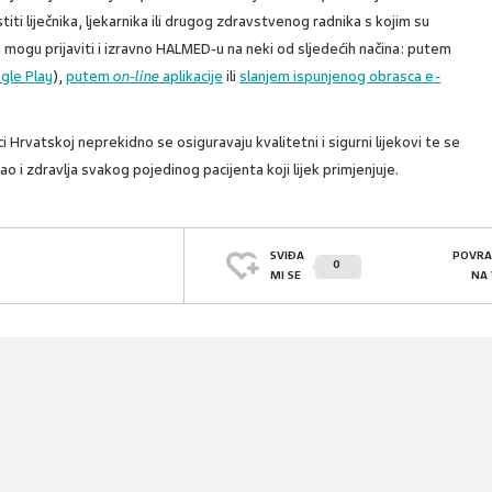
titi liječnika, ljekarnika ili drugog zdravstvenog radnika s kojim su
u mogu prijaviti i izravno HALMED-u na neki od sljedećih načina: putem
gle Play
),
putem
on-line
aplikacije
ili
slanjem ispunjenog obrasca e-
 Hrvatskoj neprekidno se osiguravaju kvalitetni i sigurni lijekovi te se
ao i zdravlja svakog pojedinog pacijenta koji lijek primjenjuje.
SVIĐA
POVRA
0
MI SE
NA