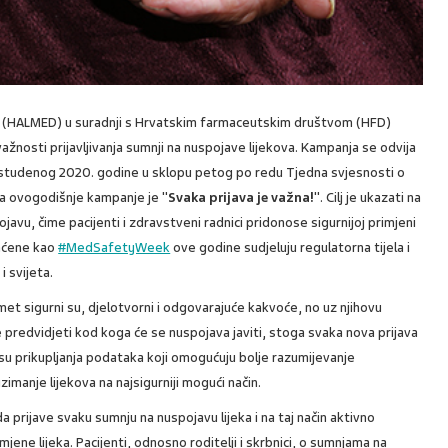
de (HALMED) u suradnji s Hrvatskim farmaceutskim društvom (HFD)
nosti prijavljivanja sumnji na nuspojave lijekova. Kampanja se odvija
 studenog 2020. godine u sklopu petog po redu Tjedna svjesnosti o
ka ovogodišnje kampanje je "
Svaka prijava je važna!
". Cilj je ukazati na
javu, čime pacijenti i zdravstveni radnici pridonose sigurnijoj primjeni
raćene kao
#MedSafetyWeek
ove godine sudjeluju regulatorna tijela i
i svijeta.
omet sigurni su, djelotvorni i odgovarajuće kakvoće, no uz njihovu
 predvidjeti kod koga će se nuspojava javiti, stoga svaka nova prijava
u prikupljanja podataka koji omogućuju bolje razumijevanje
uzimanje lijekova na najsigurniji mogući način.
 prijave svaku sumnju na nuspojavu lijeka i na taj način aktivno
mjene lijeka. Pacijenti, odnosno roditelji i skrbnici, o sumnjama na