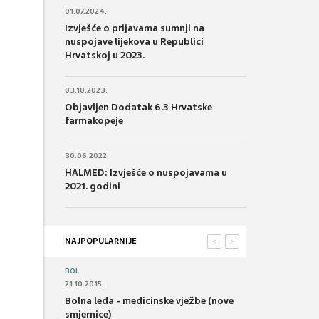
01.07.2024.
Izvješće o prijavama sumnji na
nuspojave lijekova u Republici
Hrvatskoj u 2023.
03.10.2023.
Objavljen Dodatak 6.3 Hrvatske
farmakopeje
30.06.2022.
HALMED: Izvješće o nuspojavama u
2021. godini
NAJPOPULARNIJE
<
>
BOL
21.10.2015.
Bolna leđa - medicinske vježbe (nove
smjernice)