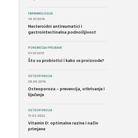
FARMAKOLOGIJA
14.07.2016.
Nesteroidni antireumatici i
gastrointestinalna podnošljivost
POREMEĆAJI PROBAVE
01.07.2017.
Što su probiotici i kako se proizvode?
OSTEOPOROZA
28.06.2016.
Osteoporoza – prevencija, otkrivanje i
liječenje
OSTEOPOROZA
11.03.2022.
Vitamin D: optimalne razine i način
primjene