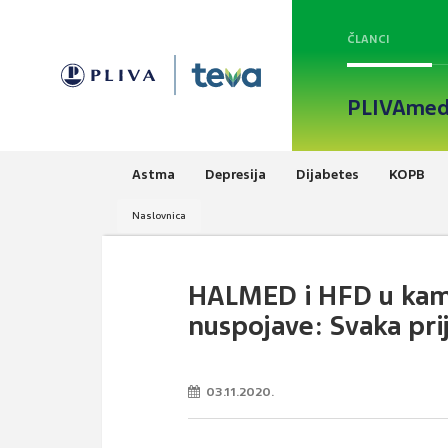
ČLANCI
PLIVAmed
Astma
Depresija
Dijabetes
KOPB
Naslovnica
HALMED i HFD u kamp
nuspojave: Svaka prij
03.11.2020.