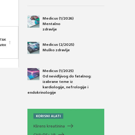
Medicus (1/2026)
Mentalno
zdravlje
TAK
Medicus (2/2025)
 VRH
Muško zdravlje
Medicus (1/2025)
Od nevidljivog do fatalnog:
izabrane teme iz
kardiologije, nefrologije i
endokrinologije
KORISNI ALATI
Klirens kreatinina
CHA
DS
-VA