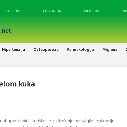
LIJEKOVI
EDUKACIJA
MEDICUS
VI
.net
Hipertenzija
Osteoporoza
Farmakologija
Migrena
jelom kuka
bapentinoidi, koriste se za liječenje neuralgije, epilepsije i