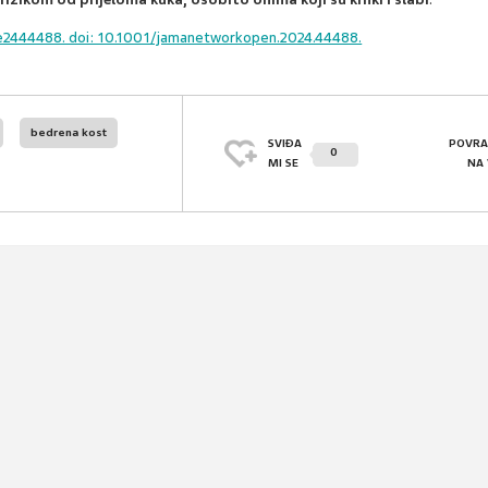
e2444488. doi: 10.1001/jamanetworkopen.2024.44488.
bedrena kost
SVIĐA
POVRA
0
MI SE
NA