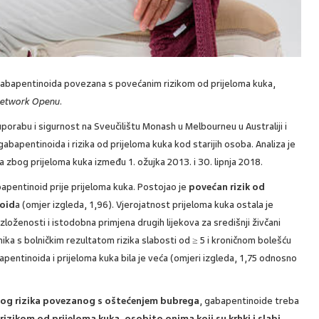
gabapentinoida povezana s povećanim rizikom od prijeloma kuka,
N
etwork Openu
.
uporabu i sigurnost na Sveučilištu Monash u Melbourneu u Australiji i
abapentinoida i rizika od prijeloma kuka kod starijih osoba. Analiza je
a zbog prijeloma kuka između 1. ožujka 2013. i 30. lipnja 2018.
abapentinoid prije prijeloma kuka. Postojao je
povećan rizik od
noid
a (omjer izgleda, 1,96). Vjerojatnost prijeloma kuka ostala je
loženosti i istodobna primjena drugih lijekova za središnji živčani
nika s bolničkim rezultatom rizika slabosti od ≥ 5 i kroničnom bolešću
ntinoida i prijeloma kuka bila je veća (omjeri izgleda, 1,75 odnosno
og rizika povezanog s oštećenjem bubrega
, gabapentinoide treba
izikom od prijeloma kuka, osobito onima koji su krhki i slabi
.