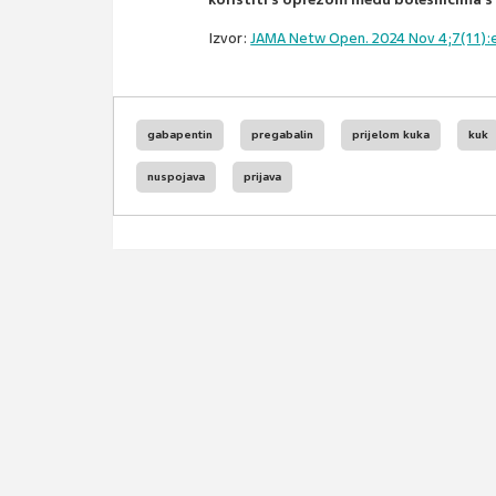
Izvor:
JAMA Netw Open. 2024 Nov 4;7(11):
gabapentin
pregabalin
prijelom kuka
kuk
nuspojava
prijava