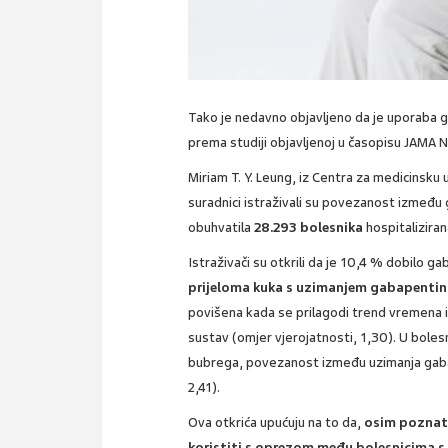
Tako je nedavno objavljeno da je uporaba 
prema studiji objavljenoj u časopisu JAMA 
Miriam T. Y. Leung, iz Centra za medicinsku 
suradnici istraživali su povezanost između g
obuhvatila
28.293 bolesnika
hospitaliziran
Istraživači su otkrili da je 10,4 % dobilo g
prijeloma kuka s uzimanjem gabapenti
povišena kada se prilagodi trend vremena iz
sustav (omjer vjerojatnosti, 1,30). U boles
bubrega, povezanost između uzimanja gabape
2,41).
Ova otkrića upućuju na to da,
osim poznat
koristiti s oprezom među bolesnicima s r