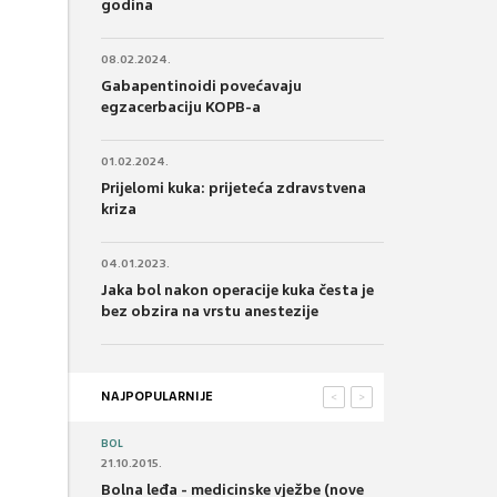
godina
08.02.2024.
Gabapentinoidi povećavaju
egzacerbaciju KOPB-a
01.02.2024.
Prijelomi kuka: prijeteća zdravstvena
kriza
04.01.2023.
Jaka bol nakon operacije kuka česta je
bez obzira na vrstu anestezije
NAJPOPULARNIJE
<
>
BOL
21.10.2015.
Bolna leđa - medicinske vježbe (nove