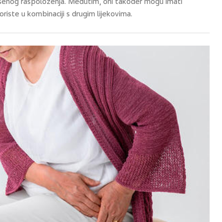
išenog raspoloženja. Međutim, oni također mogu imati
riste u kombinaciji s drugim lijekovima.