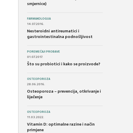
smjernice)
FARMAKOLOGIJA
14.07.2016.
Nesteroidni antireumatici i
gastrointestinalna podnošljivost
POREMEĆAJI PROBAVE
01.07.2017.
Što su probiotici i kako se proizvode?
OSTEOPOROZA
28.06.2016.
Osteoporoza – prevencija, otkrivanje i
liječenje
OSTEOPOROZA
11.03.2022.
Vitamin D: optimalne razine i način
primjene