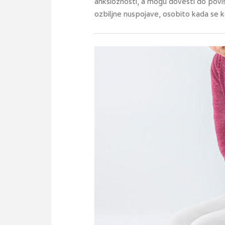
anksioznosti, a mogu dovesti do pov
ozbiljne nuspojave, osobito kada se ko